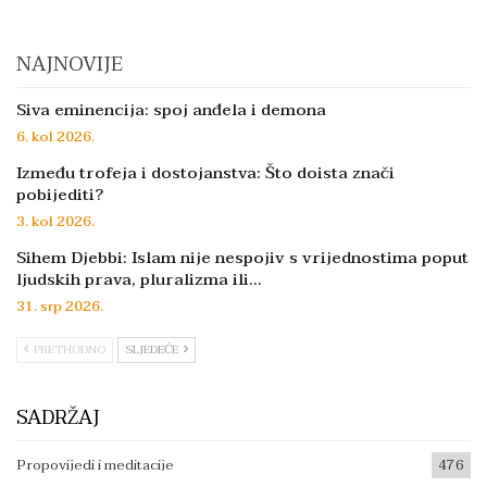
NAJNOVIJE
Siva eminencija: spoj anđela i demona
6. kol 2026.
Između trofeja i dostojanstva: Što doista znači
pobijediti?
3. kol 2026.
Sihem Djebbi: Islam nije nespojiv s vrijednostima poput
ljudskih prava, pluralizma ili…
31. srp 2026.
PRETHODNO
SLJEDEĆE
SADRŽAJ
Propovijedi i meditacije
476