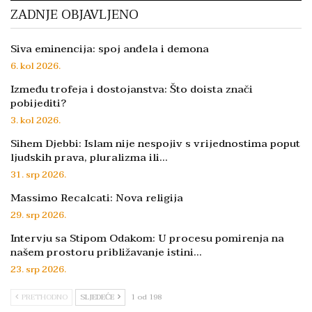
ZADNJE OBJAVLJENO
Siva eminencija: spoj anđela i demona
6. kol 2026.
Između trofeja i dostojanstva: Što doista znači
pobijediti?
3. kol 2026.
Sihem Djebbi: Islam nije nespojiv s vrijednostima poput
ljudskih prava, pluralizma ili…
31. srp 2026.
Massimo Recalcati: Nova religija
29. srp 2026.
Intervju sa Stipom Odakom: U procesu pomirenja na
našem prostoru približavanje istini…
23. srp 2026.
PRETHODNO
SLJEDEĆE
1 od 198