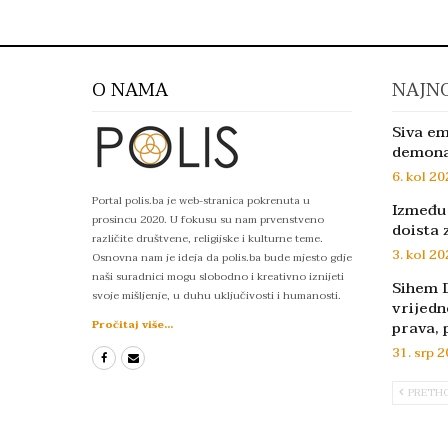
O NAMA
NAJNO
Siva em
demon
6. kol 20
Portal polis.ba je web-stranica pokrenuta u
Između 
prosincu 2020. U fokusu su nam prvenstveno
doista 
različite društvene, religijske i kulturne teme.
3. kol 20
Osnovna nam je ideja da polis.ba bude mjesto gdje
naši suradnici mogu slobodno i kreativno iznijeti
Sihem D
svoje mišljenje, u duhu uključivosti i humanosti.
vrijedn
prava, 
Pročitaj više...
31. srp 2
PRETH