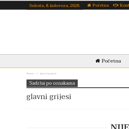
Početna
Kon
Subota, 8. kolovoza, 2026.
Početna
Home
glavni grijesi
Sadržaj po oznakama
glavni grijesi
NIJ