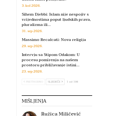
3. kol 2026.
Sihem Djebbi: Islam nije nespojiv s
vrijednostima poput ljudskih prava,
pluralizma ili…
31. srp 2026.
Massimo Recalcati: Nova religija
29. srp 2026.
Intervju sa Stipom Odakom: U
procesu pomirenja na našem
prostoru približavanje istini…
23. srp 2026.
PRETHODNO
SLJEDEĆE
1 od 198
MIŠLJENJA
Ružica Miličević