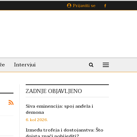
Prijaviti se
že
Intervjui
ZADNJE OBJAVLJENO
Siva eminencija: spoj anđela i
demona
6. kol 2026.
Između trofeja i dostojanstva: Što
doista znači pobijediti?