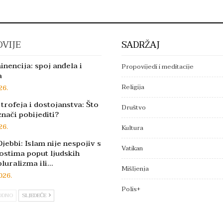
VIJE
SADRŽAJ
inencija: spoj anđela i
Propovijedi i meditacije
a
Religija
26.
trofeja i dostojanstva: Što
Društvo
znači pobijediti?
26.
Kultura
jebbi: Islam nije nespojiv s
Vatikan
ostima poput ljudskih
pluralizma ili…
Mišljenja
026.
Polis+
ODNO
SLJEDEĆE