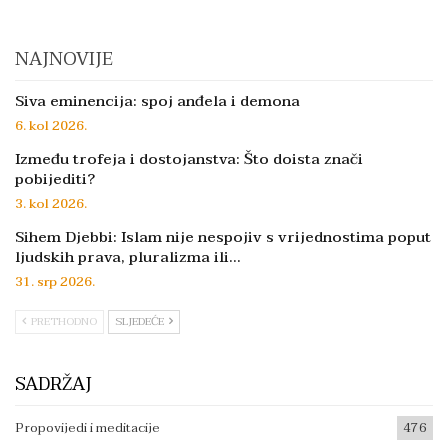
NAJNOVIJE
Siva eminencija: spoj anđela i demona
6. kol 2026.
Između trofeja i dostojanstva: Što doista znači
pobijediti?
3. kol 2026.
Sihem Djebbi: Islam nije nespojiv s vrijednostima poput
ljudskih prava, pluralizma ili…
31. srp 2026.
PRETHODNO
SLJEDEĆE
SADRŽAJ
Propovijedi i meditacije
476