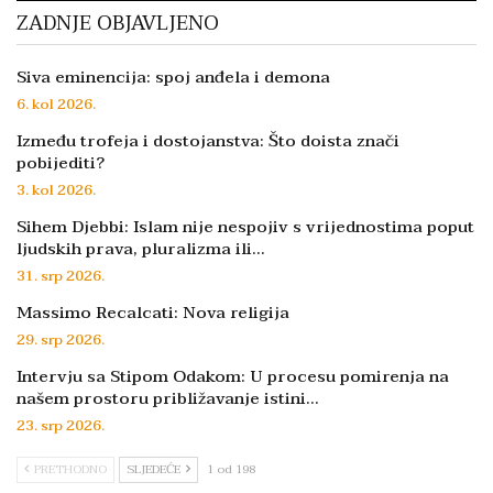
ZADNJE OBJAVLJENO
Siva eminencija: spoj anđela i demona
6. kol 2026.
Između trofeja i dostojanstva: Što doista znači
pobijediti?
3. kol 2026.
Sihem Djebbi: Islam nije nespojiv s vrijednostima poput
ljudskih prava, pluralizma ili…
31. srp 2026.
Massimo Recalcati: Nova religija
29. srp 2026.
Intervju sa Stipom Odakom: U procesu pomirenja na
našem prostoru približavanje istini…
23. srp 2026.
PRETHODNO
SLJEDEĆE
1 od 198