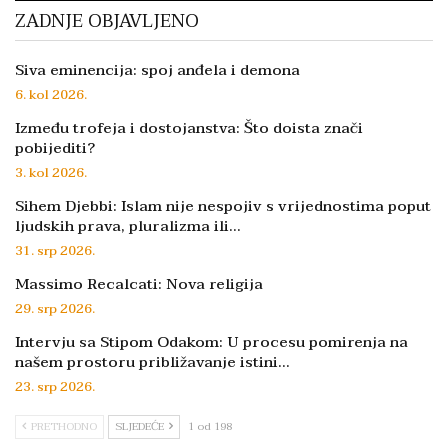
ZADNJE OBJAVLJENO
Siva eminencija: spoj anđela i demona
6. kol 2026.
Između trofeja i dostojanstva: Što doista znači
pobijediti?
3. kol 2026.
Sihem Djebbi: Islam nije nespojiv s vrijednostima poput
ljudskih prava, pluralizma ili…
31. srp 2026.
Massimo Recalcati: Nova religija
29. srp 2026.
Intervju sa Stipom Odakom: U procesu pomirenja na
našem prostoru približavanje istini…
23. srp 2026.
PRETHODNO
SLJEDEĆE
1 od 198