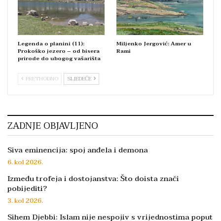
Legenda o planini (11):
Miljenko Jergović: Amer u
Prokoško jezero – od bisera
Rami
prirode do ubogog vašarišta
PRETHODNO
SLJEDEĆE
ZADNJE OBJAVLJENO
Siva eminencija: spoj anđela i demona
6. kol 2026.
Između trofeja i dostojanstva: Što doista znači
pobijediti?
3. kol 2026.
Sihem Djebbi: Islam nije nespojiv s vrijednostima poput