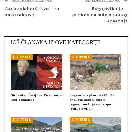
PRETHODNI ČLANAK
SLJEDEĆI ČLANAK
Za sinodalnu Crkvu – za
Bogojavljenje –
nove odnose
svetkovina univerzalnog
spasenja
JOŠ ČLANAKA IZ OVE KATEGORIJE
KULTURA
KULTURA
Slobodan Šnajder: Pomirenje,
Legenda o planini (12): Sa
kraj odmazde
svakom izgubljenom
legendom topi se i kopni
jedinstvena…
KULTURA
KULTURA