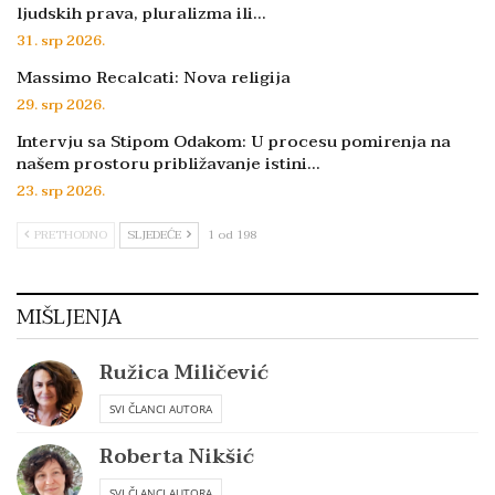
ljudskih prava, pluralizma ili…
31. srp 2026.
Massimo Recalcati: Nova religija
29. srp 2026.
Intervju sa Stipom Odakom: U procesu pomirenja na
našem prostoru približavanje istini…
23. srp 2026.
PRETHODNO
SLJEDEĆE
1 od 198
MIŠLJENJA
Ružica Miličević
SVI ČLANCI AUTORA
Roberta Nikšić
SVI ČLANCI AUTORA