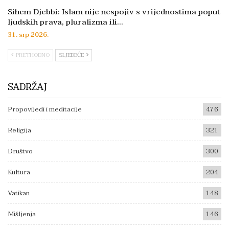
Sihem Djebbi: Islam nije nespojiv s vrijednostima poput
ljudskih prava, pluralizma ili…
31. srp 2026.
PRETHODNO
SLJEDEĆE
SADRŽAJ
Propovijedi i meditacije
476
Religija
321
Društvo
300
Kultura
204
Vatikan
148
Mišljenja
146