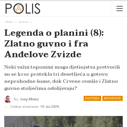
Home
Kultura
Legenda o planini (8):
Zlatno guvno i fra
Anđelove Zvizde
Neki važni toponimi moga djetinjstva pretvorili
su se kroz protekla tri desetljeća u gotovo
neprohodne šume, dok Crvene zemlje i Zlatno
guvno stoljećima odolijevaju?
KULTURA
REPORTAŽE
By:
Josip Mlakić
Zadnje ažuriranje
16. tra 2026.