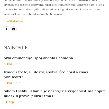
Portal polis.ba je web-stranica pokrenuta u prosincu 2020. U fokusu su nam
prvenstveno različite društvene, religijske i kulturne teme. Osnovna nam je ideja
da polis.ba bude mjesto gdje naši suradnici mogu slobodno i kreativno iznijeti
svoje mišljenje, u duhu uključivosti i humanosti.
Pročitaj više...
NAJNOVIJE
Siva eminencija: spoj anđela i demona
6. kol 2026.
Između trofeja i dostojanstva: Što doista znači
pobijediti?
3. kol 2026.
Sihem Djebbi: Islam nije nespojiv s vrijednostima poput
ljudskih prava, pluralizma ili…
31. srp 2026.