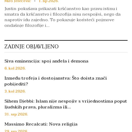
Miro Jelečević
1. lip 2026.
Justin pokušava prikazati kršćanstvo kao pravu istinu i
smatra da kršćanstvo i filozofija nisu nespojivi, nego da
naprotiv idu zajedno. To pokazuje koristeći pojmove
ondašnje filozofije i…
ZADNJE OBJAVLJENO
Siva eminencija: spoj anđela i demona
6. kol 2026.
Između trofeja i dostojanstva: Što doista znači
pobijediti?
3. kol 2026.
Sihem Djebbi: Islam nije nespojiv s vrijednostima poput
ljudskih prava, pluralizma ili…
31. srp 2026.
Massimo Recalcati: Nova religija
29. srp 2026.