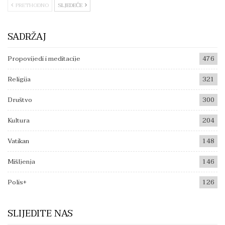
PRETHODNO
SLJEDEĆE
SADRŽAJ
Propovijedi i meditacije
476
Religija
321
Društvo
300
Kultura
204
Vatikan
148
Mišljenja
146
Polis+
126
SLIJEDITE NAS