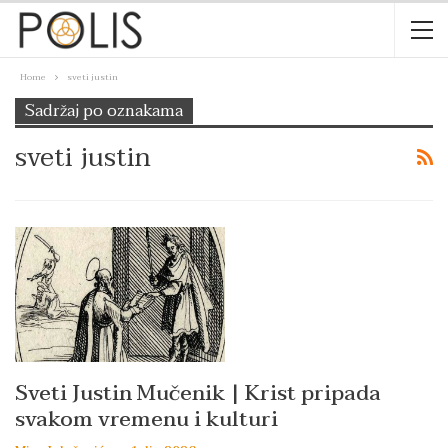
Home
sveti justin
Sadržaj po oznakama
sveti justin
Sveti Justin Mučenik | Krist pripada
svakom vremenu i kulturi