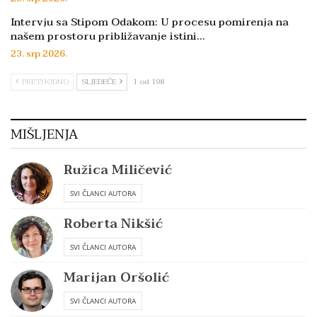
Intervju sa Stipom Odakom: U procesu pomirenja na
našem prostoru približavanje istini…
23. srp 2026.
PRETHODNO
SLJEDEĆE
1 od 198
MIŠLJENJA
Ružica Miličević
SVI ČLANCI AUTORA
Roberta Nikšić
SVI ČLANCI AUTORA
Marijan Oršolić
SVI ČLANCI AUTORA