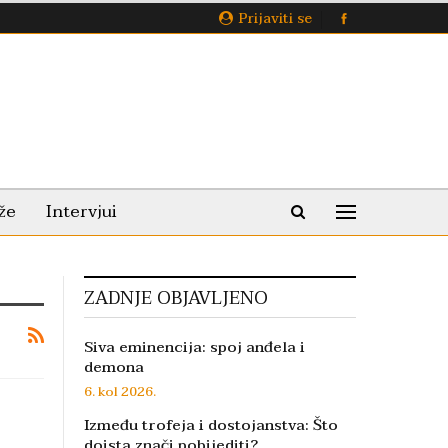
Prijaviti se
že
Intervjui
ZADNJE OBJAVLJENO
Siva eminencija: spoj anđela i
demona
6. kol 2026.
Između trofeja i dostojanstva: Što
doista znači pobijediti?