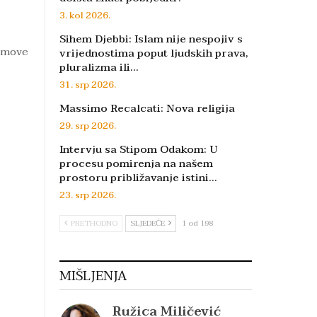
3. kol 2026.
Sihem Djebbi: Islam nije nespojiv s
ojmove
vrijednostima poput ljudskih prava,
pluralizma ili…
31. srp 2026.
Massimo Recalcati: Nova religija
29. srp 2026.
Intervju sa Stipom Odakom: U
procesu pomirenja na našem
prostoru približavanje istini…
23. srp 2026.
PRETHODNO
SLJEDEĆE
1 od 198
MIŠLJENJA
Ružica Miličević