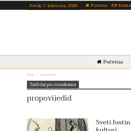
Početna
Konta
Petak, 7. kolovoza, 2026.
Početna
Home
propovijedid
Sadržaj po oznakama
propovijedid
Sveti Justi
kulturi