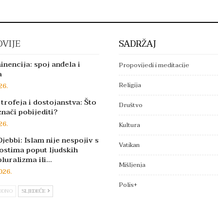
VIJE
SADRŽAJ
inencija: spoj anđela i
Propovijedi i meditacije
a
Religija
26.
trofeja i dostojanstva: Što
Društvo
znači pobijediti?
26.
Kultura
jebbi: Islam nije nespojiv s
Vatikan
ostima poput ljudskih
pluralizma ili…
Mišljenja
026.
Polis+
ODNO
SLJEDEĆE