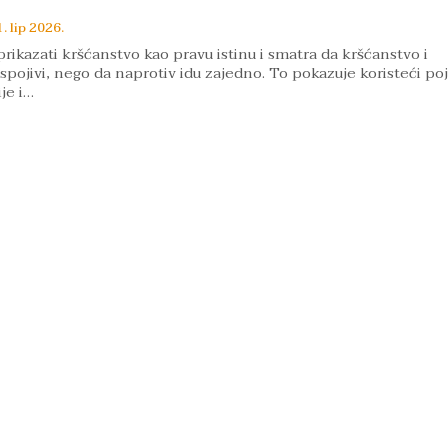
1. lip 2026.
prikazati kršćanstvo kao pravu istinu i smatra da kršćanstvo i
nespojivi, nego da naprotiv idu zajedno. To pokazuje koristeći p
je i…