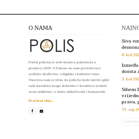
O NAMA
NAJNO
Siva em
demon
6. kol 20
Portal polis.ba je web-stranica pokrenuta u
Između 
prosincu 2020. U fokusu su nam prvenstveno
doista 
različite društvene, religijske i kulturne teme.
3. kol 20
Osnovna nam je ideja da polis.ba bude mjesto gdje
naši suradnici mogu slobodno i kreativno iznijeti
Sihem D
svoje mišljenje, u duhu uključivosti i humanosti.
vrijedn
prava, 
Pročitaj više...
31. srp 2
PRETH