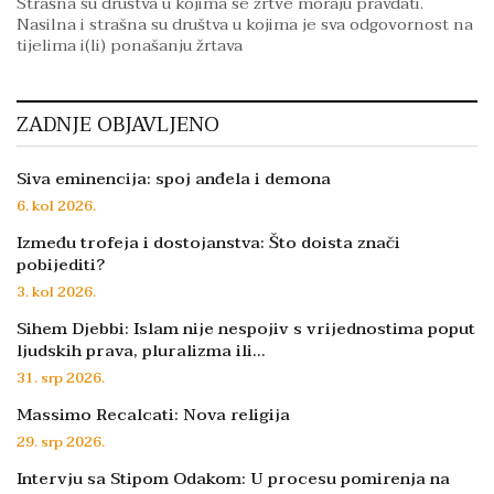
Strašna su društva u kojima se žrtve moraju pravdati.
Nasilna i strašna su društva u kojima je sva odgovornost na
tijelima i(li) ponašanju žrtava
ZADNJE OBJAVLJENO
Siva eminencija: spoj anđela i demona
6. kol 2026.
Između trofeja i dostojanstva: Što doista znači
pobijediti?
3. kol 2026.
Sihem Djebbi: Islam nije nespojiv s vrijednostima poput
ljudskih prava, pluralizma ili…
31. srp 2026.
Massimo Recalcati: Nova religija
29. srp 2026.
Intervju sa Stipom Odakom: U procesu pomirenja na