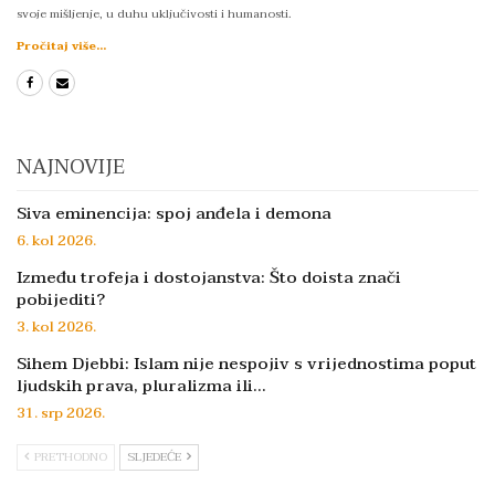
svoje mišljenje, u duhu uključivosti i humanosti.
Pročitaj više...
NAJNOVIJE
Siva eminencija: spoj anđela i demona
6. kol 2026.
Između trofeja i dostojanstva: Što doista znači
pobijediti?
3. kol 2026.
Sihem Djebbi: Islam nije nespojiv s vrijednostima poput
ljudskih prava, pluralizma ili…
31. srp 2026.
PRETHODNO
SLJEDEĆE