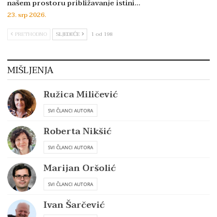
našem prostoru približavanje istini…
23. srp 2026.
PRETHODNO
SLJEDEĆE
1 od 198
MIŠLJENJA
Ružica Miličević
SVI ČLANCI AUTORA
Roberta Nikšić
SVI ČLANCI AUTORA
Marijan Oršolić
SVI ČLANCI AUTORA
Ivan Šarčević