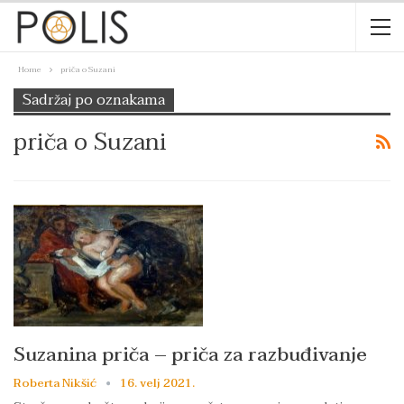
Home
priča o Suzani
Sadržaj po oznakama
priča o Suzani
Suzanina priča – priča za razbuđivanje
Roberta Nikšić
16. velj 2021.