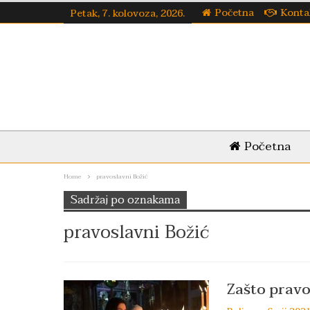
Početna
Konta
Petak, 7. kolovoza, 2026.
Početna
Home
pravoslavni Božić
Sadržaj po oznakama
pravoslavni Božić
Zašto pravos