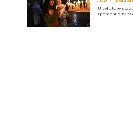
Polis
6. sij 2021
U tekstu je ukra
spomenuti su tak