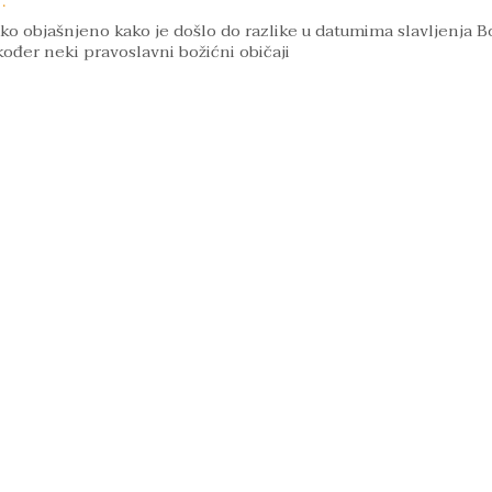
.
tko objašnjeno kako je došlo do razlike u datumima slavljenja Bo
ođer neki pravoslavni božićni običaji