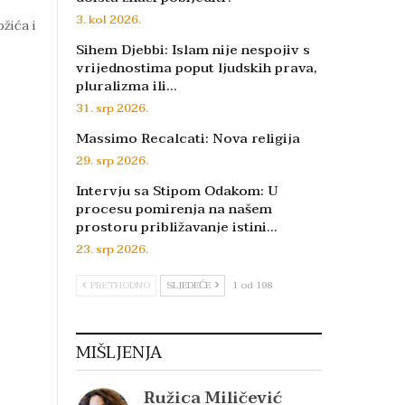
3. kol 2026.
žića i
Sihem Djebbi: Islam nije nespojiv s
vrijednostima poput ljudskih prava,
pluralizma ili…
31. srp 2026.
Massimo Recalcati: Nova religija
29. srp 2026.
Intervju sa Stipom Odakom: U
procesu pomirenja na našem
prostoru približavanje istini…
23. srp 2026.
PRETHODNO
SLJEDEĆE
1 od 198
MIŠLJENJA
Ružica Miličević