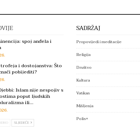
VIJE
SADRŽAJ
inencija: spoj anđela i
Propovijedi i meditacije
a
Religija
26.
trofeja i dostojanstva: Što
Društvo
znači pobijediti?
26.
Kultura
jebbi: Islam nije nespojiv s
Vatikan
ostima poput ljudskih
pluralizma ili…
Mišljenja
026.
Polis+
ODNO
SLJEDEĆE