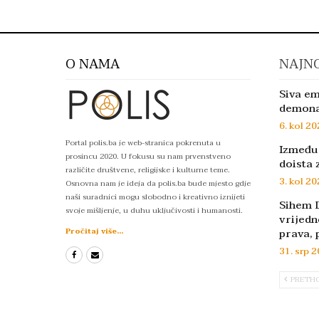
O NAMA
NAJNO
Siva em
demon
6. kol 20
Portal polis.ba je web-stranica pokrenuta u
Između 
prosincu 2020. U fokusu su nam prvenstveno
doista 
različite društvene, religijske i kulturne teme.
3. kol 20
Osnovna nam je ideja da polis.ba bude mjesto gdje
naši suradnici mogu slobodno i kreativno iznijeti
Sihem D
svoje mišljenje, u duhu uključivosti i humanosti.
vrijedn
prava, 
Pročitaj više...
31. srp 2
PRETH