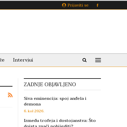
Prijaviti se
že
Intervjui
ZADNJE OBJAVLJENO
Siva eminencija: spoj anđela i
demona
6. kol 2026.
Između trofeja i dostojanstva: Što
doista znači pobijediti?