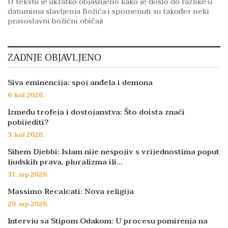
U tekstu je ukratko objašnjeno kako je došlo do razlike u
datumima slavljenja Božića i spomenuti su također neki
pravoslavni božićni običaji
ZADNJE OBJAVLJENO
Siva eminencija: spoj anđela i demona
6. kol 2026.
Između trofeja i dostojanstva: Što doista znači
pobijediti?
3. kol 2026.
Sihem Djebbi: Islam nije nespojiv s vrijednostima poput
ljudskih prava, pluralizma ili…
31. srp 2026.
Massimo Recalcati: Nova religija
29. srp 2026.
Intervju sa Stipom Odakom: U procesu pomirenja na