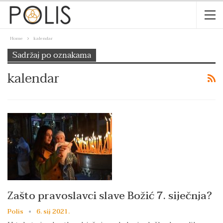
Home
kalendar
Sadržaj po oznakama
kalendar
Zašto pravoslavci slave Božić 7. siječnja?
Polis
6. sij 2021.