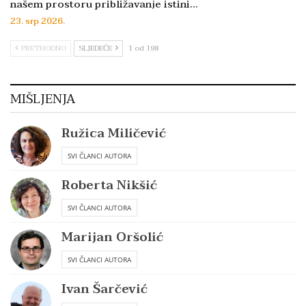
našem prostoru približavanje istini…
23. srp 2026.
PRETHODNO
SLJEDEĆE
1 od 198
MIŠLJENJA
Ružica Miličević
SVI ČLANCI AUTORA
Roberta Nikšić
SVI ČLANCI AUTORA
Marijan Oršolić
SVI ČLANCI AUTORA
Ivan Šarčević