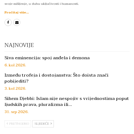
svoje mišljenje, u duhu uključivosti i humanosti.
Pročitaj više...
NAJNOVIJE
Siva eminencija: spoj anđela i demona
6. kol 2026.
Između trofeja i dostojanstva: Što doista znači
pobijediti?
3. kol 2026.
Sihem Djebbi: Islam nije nespojiv s vrijednostima poput
ljudskih prava, pluralizma ili…
31. srp 2026.
PRETHODNO
SLJEDEĆE