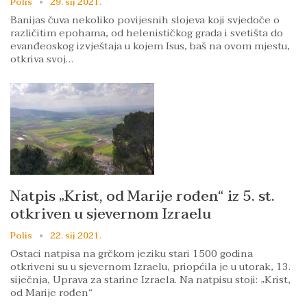
Polis
29. sij 2021.
Banijas čuva nekoliko povijesnih slojeva koji svjedoče o
različitim epohama, od helenističkog grada i svetišta do
evanđeoskog izvještaja u kojem Isus, baš na ovom mjestu,
otkriva svoj…
Natpis „Krist, od Marije rođen“ iz 5. st.
otkriven u sjevernom Izraelu
Polis
22. sij 2021.
Ostaci natpisa na grčkom jeziku stari 1500 godina
otkriveni su u sjevernom Izraelu, priopćila je u utorak, 13.
siječnja, Uprava za starine Izraela. Na natpisu stoji: „Krist,
od Marije rođen“