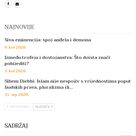
NAJNOVIJE
Siva eminencija: spoj anđela i demona
6. kol 2026.
Između trofeja i dostojanstva: Što doista znači
pobijediti?
3. kol 2026.
Sihem Djebbi: Islam nije nespojiv s vrijednostima poput
ljudskih prava, pluralizma ili…
31. srp 2026.
PRETHODNO
SLJEDEĆE
SADRŽAJ