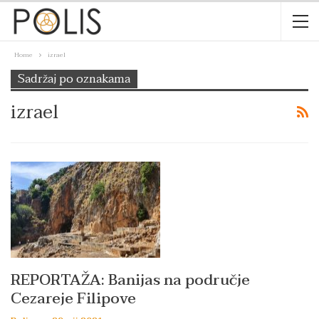
Home
izrael
Sadržaj po oznakama
izrael
REPORTAŽA: Banijas na područje
Cezareje Filipove