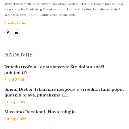
prvenstveno različite društvene, religijske i kulturne teme. Osnovna nam je ideja
da polis.ba bude mjesto gdje naši suradnici mogu slobodno i kreativno iznijeti
svoje mišljenje, u duhu uključivosti i humanosti.
Pročitaj više...
NAJNOVIJE
Između trofeja i dostojanstva: Što doista znači
pobijediti?
3. kol 2026.
Sihem Djebbi: Islam nije nespojiv s vrijednostima poput
ljudskih prava, pluralizma ili…
31. srp 2026.
Massimo Recalcati: Nova religija
29. srp 2026.