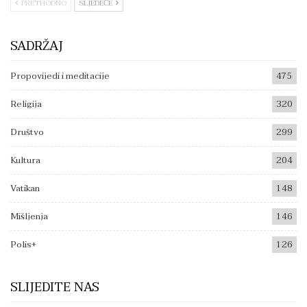
PRETHODNO
SLJEDEĆE
SADRŽAJ
Propovijedi i meditacije
475
Religija
320
Društvo
299
Kultura
204
Vatikan
148
Mišljenja
146
Polis+
126
SLIJEDITE NAS