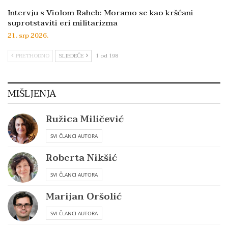
Intervju s Violom Raheb: Moramo se kao kršćani
suprotstaviti eri militarizma
21. srp 2026.
PRETHODNO
SLJEDEĆE
1 od 198
MIŠLJENJA
Ružica Miličević
SVI ČLANCI AUTORA
Roberta Nikšić
SVI ČLANCI AUTORA
Marijan Oršolić
SVI ČLANCI AUTORA