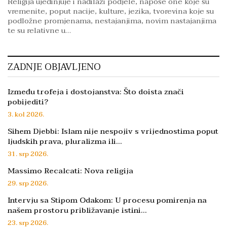
Religija ujedinjuje i nadilazi podjele, napose one koje su
vremenite, poput nacije, kulture, jezika, tvorevina koje su
podložne promjenama, nestajanjima, novim nastajanjima
te su relativne u…
ZADNJE OBJAVLJENO
Između trofeja i dostojanstva: Što doista znači
pobijediti?
3. kol 2026.
Sihem Djebbi: Islam nije nespojiv s vrijednostima poput
ljudskih prava, pluralizma ili…
31. srp 2026.
Massimo Recalcati: Nova religija
29. srp 2026.
Intervju sa Stipom Odakom: U procesu pomirenja na
našem prostoru približavanje istini…
23. srp 2026.