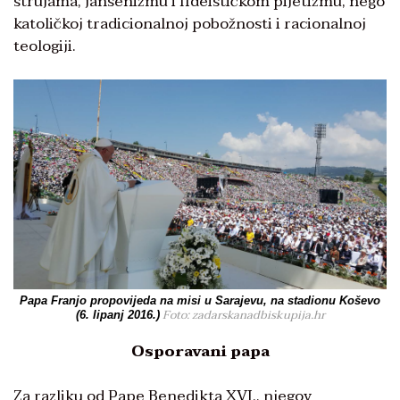
strujama, jansenizmu i fideističkom pijetizmu, nego
katoličkoj tradicionalnoj pobožnosti i racionalnoj
teologiji.
Papa Franjo propovijeda na misi u Sarajevu, na stadionu Koševo
Foto: zadarskanadbiskupija.hr
(6. lipanj 2016.)
Osporavani papa
Za razliku od Pape Benedikta XVI., njegov