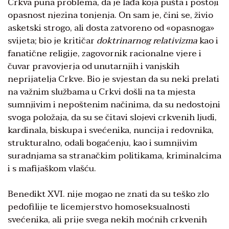
Crkva puna problema, da je lađa koja pušta i postoji
opasnost njezina tonjenja. On sam je, čini se, živio
asketski strogo, ali dosta zatvoreno od «opasnoga»
svijeta; bio je kritičar
doktrinarnog relativizma
kao i
fanatične religije, zagovornik racionalne vjere i
čuvar pravovjerja od unutarnjih i vanjskih
neprijatelja Crkve. Bio je svjestan da su neki prelati
na važnim službama u Crkvi došli na ta mjesta
sumnjivim i nepoštenim načinima, da su nedostojni
svoga položaja, da su se čitavi slojevi crkvenih ljudi,
kardinala, biskupa i svećenika, nuncija i redovnika,
strukturalno, odali bogaćenju, kao i sumnjivim
suradnjama sa stranačkim politikama, kriminalcima
i s mafijaškom vlašću.
Benedikt XVI. nije mogao ne znati da su teško zlo
pedofilije te licemjerstvo homoseksualnosti
svećenika, ali prije svega nekih moćnih crkvenih