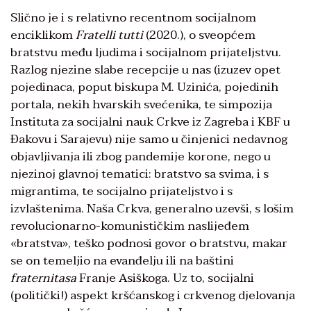
Slično je i s relativno recentnom socijalnom
enciklikom
Fratelli tutti
(2020.), o sveopćem
bratstvu među ljudima i socijalnom prijateljstvu.
Razlog njezine slabe recepcije u nas (izuzev opet
pojedinaca, poput biskupa M. Uzinića, pojedinih
portala, nekih hvarskih svećenika, te simpozija
Instituta za socijalni nauk Crkve iz Zagreba i KBF u
Đakovu i Sarajevu) nije samo u činjenici nedavnog
objavljivanja ili zbog pandemije korone, nego u
njezinoj glavnoj tematici: bratstvo sa svima, i s
migrantima, te socijalno prijateljstvo i s
izvlaštenima. Naša Crkva, generalno uzevši, s lošim
revolucionarno-komunističkim naslijeđem
«bratstva», teško podnosi govor o bratstvu, makar
se on temeljio na evanđelju ili na baštini
fraternitasa
Franje Asiškoga. Uz to, socijalni
(politički!) aspekt kršćanskog i crkvenog djelovanja