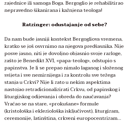
zajednice ili samoga Boga. Bergoglio je rehabilitirao
nepravedno šikanirana i kažnjena teologa!
Ratzinger: odustajanje od sebe?
Da nam bude jasniji kontekst Bergogliova vremena,
kratko se još osvrnimo na njegova predšasnika. Nije
posve jasno, niti je dovoljno objasnio svoje razloge,
zašto je Benedikt XVI, «papa-teolog», odstupio s
papinstva. Je li se prepao nimalo laganog i složenog
svijeta i sve nemirnijega i za kontrolu sve težega
stanja u Crkvi? Nije li zato u nekim aspektima
nastojao retradicionalizirati Crkvu, od papinskog i
liturgijskog odijevanja i obreda do naučavanja?
Vraćao se na stare, «prokušane» formule
(kristološka i ekleziološka isključivost), liturgizam,
ceremonije, latinština, crkveni europocentrizam…