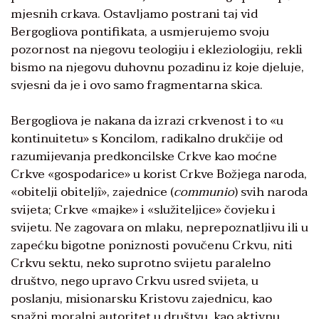
mjesnih crkava. Ostavljamo postrani taj vid
Bergogliova pontifikata, a usmjerujemo svoju
pozornost na njegovu teologiju i ekleziologiju, rekli
bismo na njegovu duhovnu pozadinu iz koje djeluje,
svjesni da je i ovo samo fragmentarna skica.
Bergogliova je nakana da izrazi crkvenost i to «u
kontinuitetu» s Koncilom, radikalno drukčije od
razumijevanja predkoncilske Crkve kao moćne
Crkve «gospodarice» u korist Crkve Božjega naroda,
«obitelji obiteljî», zajednice (
communio
) svih naroda
svijeta; Crkve «majke» i «služiteljice» čovjeku i
svijetu. Ne zagovara on mlaku, neprepoznatljivu ili u
zapećku bigotne poniznosti povučenu Crkvu, niti
Crkvu sektu, neko suprotno svijetu paralelno
društvo, nego upravo Crkvu usred svijeta, u
poslanju, misionarsku Kristovu zajednicu, kao
snažni moralni autoritet u društvu, kao aktivnu