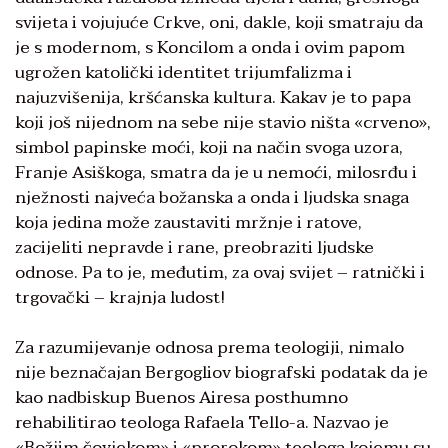
svijeta i vojujuće Crkve, oni, dakle, koji smatraju da
je s modernom, s Koncilom a onda i ovim papom
ugrožen katolički identitet trijumfalizma i
najuzvišenija, kršćanska kultura. Kakav je to papa
koji još nijednom na sebe nije stavio ništa «crveno»,
simbol papinske moći, koji na način svoga uzora,
Franje Asiškoga, smatra da je u nemoći, milosrđu i
nježnosti najveća božanska a onda i ljudska snaga
koja jedina može zaustaviti mržnje i ratove,
zacijeliti nepravde i rane, preobraziti ljudske
odnose. Pa to je, međutim, za ovaj svijet – ratnički i
trgovački – krajnja ludost!
Za razumijevanje odnosa prema teologiji, nimalo
nije beznačajan Bergogliov biografski podatak da je
kao nadbiskup Buenos Airesa posthumno
rehabilitirao teologa Rafaela Tello-a. Nazvao je
«Božjim čovjekom» i «prorokom» teologa kojemu su