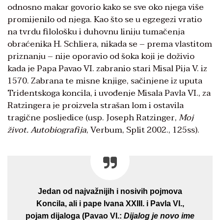
odnosno makar govorio kako se sve oko njega više
promijenilo od njega. Kao što se u egzegezi vratio
na tvrdu filološku i duhovnu liniju tumačenja
obraćenika H. Schliera, nikada se – prema vlastitom
priznanju – nije oporavio od šoka koji je doživio
kada je Papa Pavao VI. zabranio stari Misal Pija V. iz
1570. Zabrana te misne knjige, sačinjene iz uputa
Tridentskoga koncila, i uvođenje Misala Pavla VI., za
Ratzingera je proizvela strašan lom i ostavila
tragične posljedice (usp. Joseph Ratzinger,
Moj
život. Autobiografija
, Verbum, Split 2002., 125ss).
Jedan od najvažnijih i nosivih pojmova
Koncila, ali i pape Ivana XXIII. i Pavla VI.,
pojam dijaloga (Pavao VI.:
Dijalog je novo ime