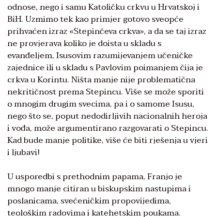
odnose, nego i samu Katoličku crkvu u Hrvatskoj i
BiH. Uzmimo tek kao primjer gotovo sveopće
prihvaćen izraz «Stepinčeva crkva», a da se taj izraz
ne provjerava koliko je doista u skladu s
evanđeljem, Isusovim razumijevanjem učeničke
zajednice ili u skladu s Pavlovim poimanjem čija je
crkva u Korintu. Ništa manje nije problematična
nekritičnost prema Stepincu. Više se može sporiti
o mnogim drugim svecima, pa i o samome Isusu,
nego što se, poput nedodirljivih nacionalnih heroja
i vođa, može argumentirano razgovarati o Stepincu.
Kad bude manje politike, više će biti rješenja u vjeri
i ljubavi!
U usporedbi s prethodnim papama, Franjo je
mnogo manje citiran u biskupskim nastupima i
poslanicama, svećeničkim propovijedima,
teološkim radovima i katehetskim poukama.