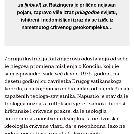
za ljubav!
) za Ratzingera je prilično nejasan
pojam, zapravo više izraz
prilagodbe
svijetu,
ishitreni i nedomišljeni izraz da se iziđe iz
nametnutog crkvenog getokompleksa…
Zornija ilustracija Ratzingerova odustajanja od sebe
je njegova promjena mišljenja o Koncilu, koju je
sam ispovjedio, sada već davne 1975. godine, na
desetu godišnjicu završetka Drugog vatikanskoga
koncila, a na kojemu je on bio jedan od najmlađih ali
zapaženih teologa-savjetnika. Napustio je stav da je
teologija nužna za refleksiju vjere i samokritičnost
kršćanske i crkvene prakse, da je teologija
autonomna znanstvena disciplina, a ne dvorska
ideologija crkvene vlasti, da je neophodna, iako ne
jedina posrednica između Crkve i svijeta.