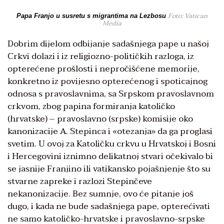
Foto: Vatican
Papa Franjo u susretu s migrantima na Lezbosu
Media
Dobrim dijelom odbijanje sadašnjega pape u našoj
Crkvi dolazi i iz religiozno-političkih razloga, iz
opterećene prošlosti i nepročišćene memorije,
konkretno iz povijesno opterećenog i spoticajnog
odnosa s pravoslavnima, sa Srpskom pravoslavnom
crkvom, zbog papina formiranja katoličko
(hrvatske) – pravoslavno (srpske) komisije oko
kanonizacije A. Stepinca i «otezanja» da ga proglasi
svetim. U ovoj za Katoličku crkvu u Hrvatskoj i Bosni
i Hercegovini iznimno delikatnoj stvari očekivalo bi
se jasnije Franjino ili vatikansko pojašnjenje što su
stvarne zapreke i razlozi Stepinčeve
nekanonizacije. Bez sumnje, ovo će pitanje još
dugo, i kada ne bude sadašnjega pape, opterećivati
ne samo katoličko-hrvatske i pravoslavno-srpske