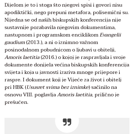
Dijelom je to i stoga što njegovi spisi i govori nisu
apodiktički, nego prepuni metafora, polisemični su.
Nijedna se od naših biskupskih konferencija nije
sustavnije pozabavila njegovim dokumentima,
nastupnom i programskom enciklikom
Evangelii
gaudium
(2013.), a ni o iznimno važnom
posinodalnom pobudnicom o ljubavi u obitelji,
Amoris laetitia
(2016.) o kojoj je raspravljala i svoje
dokumente donijela većina biskupskih konferencija
svijeta i koja u javnosti izaziva mnoge prijepore i
raspre. I dokument koji je Vijeće za život i obitelj
pri HBK (
Ususret svima bez iznimke
) sačinilo na
osnovu VIII. poglavlja
Amoris laetitia
, prilično je
prešućen.