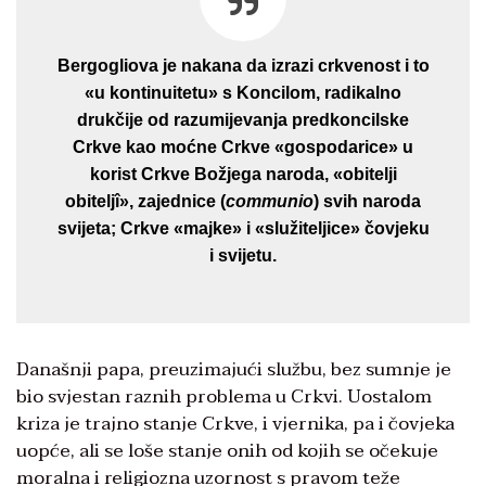
Bergogliova je nakana da izrazi crkvenost i to
«u kontinuitetu» s Koncilom, radikalno
drukčije od razumijevanja predkoncilske
Crkve kao moćne Crkve «gospodarice» u
korist Crkve Božjega naroda, «obitelji
obiteljî», zajednice (
communio
) svih naroda
svijeta; Crkve «majke» i «služiteljice» čovjeku
i svijetu.
Današnji papa, preuzimajući službu, bez sumnje je
bio svjestan raznih problema u Crkvi. Uostalom
kriza je trajno stanje Crkve, i vjernika, pa i čovjeka
uopće, ali se loše stanje onih od kojih se očekuje
moralna i religiozna uzornost s pravom teže