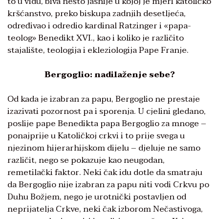
to u vidu, biva nešto jasnije u kojoj je mjeri katoličko
kršćanstvo, preko biskupa zadnjih desetljeća,
određivao i odredio kardinal Ratzinger i «papa-
teolog» Benedikt XVI., kao i koliko je različito
stajalište, teologija i ekleziologija Pape Franje.
Bergoglio: nadilaženje sebe?
Od kada je izabran za papu, Bergoglio ne prestaje
izazivati pozornost pa i sporenja. U cjelini gledano,
poslije pape Benedikta papa Bergoglio za mnoge –
ponajprije u Katoličkoj crkvi i to prije svega u
njezinom hijerarhijskom dijelu – djeluje ne samo
različit, nego se pokazuje kao neugodan,
remetilački faktor. Neki čak idu dotle da smatraju
da Bergoglio nije izabran za papu niti vodi Crkvu po
Duhu Božjem, nego je urotnički postavljen od
neprijatelja Crkve, neki čak izborom Nečastivoga,