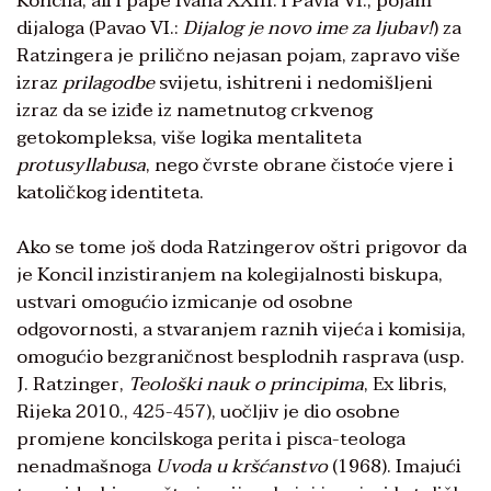
Koncila, ali i pape Ivana XXIII. i Pavla VI., pojam
dijaloga (Pavao VI.:
Dijalog je novo ime za ljubav!
) za
Ratzingera je prilično nejasan pojam, zapravo više
izraz
prilagodbe
svijetu, ishitreni i nedomišljeni
izraz da se iziđe iz nametnutog crkvenog
getokompleksa, više logika mentaliteta
protusyllabusa
, nego čvrste obrane čistoće vjere i
katoličkog identiteta.
Ako se tome još doda Ratzingerov oštri prigovor da
je Koncil inzistiranjem na kolegijalnosti biskupa,
ustvari omogućio izmicanje od osobne
odgovornosti, a stvaranjem raznih vijeća i komisija,
omogućio bezgraničnost besplodnih rasprava (usp.
J. Ratzinger,
Teološki nauk o principima
, Ex libris,
Rijeka 2010., 425-457), uočljiv je dio osobne
promjene koncilskoga perita i pisca-teologa
nenadmašnoga
Uvoda u kršćanstvo
(1968). Imajući