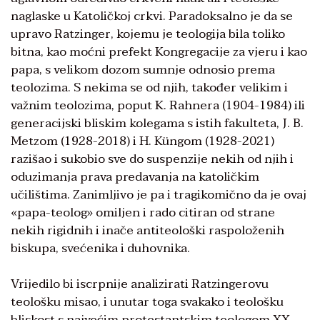
naglaske u Katoličkoj crkvi. Paradoksalno je da se
upravo Ratzinger, kojemu je teologija bila toliko
bitna, kao moćni prefekt Kongregacije za vjeru i kao
papa, s velikom dozom sumnje odnosio prema
teolozima. S nekima se od njih, također velikim i
važnim teolozima, poput K. Rahnera (1904-1984) ili
generacijski bliskim kolegama s istih fakulteta, J. B.
Metzom (1928-2018) i H. Küngom (1928-2021)
razišao i sukobio sve do suspenzije nekih od njih i
oduzimanja prava predavanja na katoličkim
učilištima. Zanimljivo je pa i tragikomično da je ovaj
«papa-teolog» omiljen i rado citiran od strane
nekih rigidnih i inače antiteološki raspoloženih
biskupa, svećenika i duhovnika.
Vrijedilo bi iscrpnije analizirati Ratzingerovu
teološku misao, i unutar toga svakako i teološku
bliskost s najvećim protestantskim teologom XX.