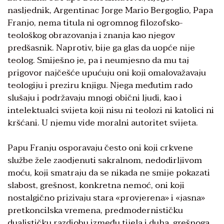
nasljednik, Argentinac Jorge Mario Bergoglio, Papa
Franjo, nema titula ni ogromnog filozofsko-
teološkog obrazovanja i znanja kao njegov
predšasnik. Naprotiv, bije ga glas da uopće nije
teolog. Smiješno je, pa i neumjesno da mu taj
prigovor najčešće upućuju oni koji omalovažavaju
teologiju i preziru knjigu. Njega međutim rado
slušaju i podržavaju mnogi obični ljudi, kao i
intelektualci svijeta koji nisu ni teolozi ni katolici ni
kršćani. U njemu vide moralni autoritet svijeta.
Papu Franju osporavaju često oni koji crkvene
službe žele zaodjenuti sakralnom, nedodirljivom
moću, koji smatraju da se nikada ne smije pokazati
slabost, grešnost, konkretna nemoć, oni koji
nostalgično prizivaju stara «provjerena» i «jasna»
pretkoncilska vremena, predmodernističku
dualističku razdiobu između tijela i duha, grešnoga