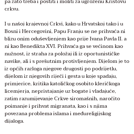
pa zato treba i postiti i moliti za ugroženu Kristovu
crkvu.
I u našoj krajevnoj Crkvi, kako u Hrvatskoj tako i u
Bosni i Hercegovini, Papu Franju se ne prihvaća ni
blizu onim oduševljenjem kao prije Ivana Pavla II. a
ni kao Benedikta XVI. Prihvaća ga se većinom kao
nužnost, iz straha za položaj ili iz oportunističke
navike, ali i s prešutnim protivljenjem. Dijelom je to
iz općih razloga njegove drugosti po podrijetlu,
dijelom iz njegovih riječi i gesta u koje spadaju,
primjerice, kritika katoličkog osobito kleričkoga
licemjerja, nepristajanje uz bogate i vladajuće,
zatim razumijevanje Crkve siromašnih, naročito
poimanje i prihvat migranata, kao i s njima
povezana problema islama i međureligijskog
dijaloga.