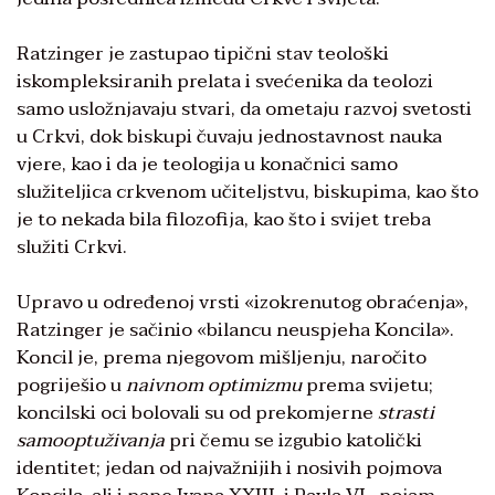
Ratzinger je zastupao tipični stav teološki
iskompleksiranih prelata i svećenika da teolozi
samo usložnjavaju stvari, da ometaju razvoj svetosti
u Crkvi, dok biskupi čuvaju jednostavnost nauka
vjere, kao i da je teologija u konačnici samo
služiteljica crkvenom učiteljstvu, biskupima, kao što
je to nekada bila filozofija, kao što i svijet treba
služiti Crkvi.
Upravo u određenoj vrsti «izokrenutog obraćenja»,
Ratzinger je sačinio «bilancu neuspjeha Koncila».
Koncil je, prema njegovom mišljenju, naročito
pogriješio u
naivnom optimizmu
prema svijetu;
koncilski oci bolovali su od prekomjerne
strasti
samooptuživanja
pri čemu se izgubio katolički
identitet; jedan od najvažnijih i nosivih pojmova