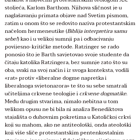
stoljeća, Karlom Barthom. Njihova sličnost je u
naglašavanju primata objave nad Svetim pismom,
zatim u onom što se redovito naziva protestantskim
načelom hermeneutike (
Biblija interpretira samu
sebe!
) kao i u velikoj sumnji pa i odbacivanju
povijesno-kritičke metode. Ratzinger se rado
ponosio što je Barth savjetovao svoje studente da
čitaju katolika Ratzingera, bez sumnje zato što su
oba, svaki na svoj način i iz svoga konteksta, vodili
«rat» protiv «liberalne dogme napretka i
liberalnoga svjetonazora» te što su sebe smatrali
učiteljima crkvene teologije i
crkvene dogmatike
.
Među drugim stvarima, nimalo nebitna u tom
velikom opusu ne bi bila ni analiza Benediktova
stajališta o duhovnim pokretima u Katoličkoj crkvi
koji su mahom, ako ne antiteološki, onda ateološki
koji više sliče protestantskim pentenkostalnim