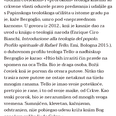
crkvene vlasti oduzele pravo predavanja i udaljile ga
s Papinskoga teološkoga učilišta u istome gradu pa
je, kaže Bergoglio, umro pod «nepravednom
kaznom». U govoru iz 2012., koji je kasnije dao za
uvod u knjigu o teologiji naroda (Enrique Ciro
Bianchi,
Introduzione alla teologia del popolo.
Profilo spirituale di Rafael Tello
, Emi, Bologna 2015.),
o duhovnom profilu teologa Tello-a nadbiskup
Bergoglio je kazao: «Htio bih izraziti čin pravde na
spomen na oca Tella. Bio je draga osoba, Božji
čovjek koji je pozvan da otvara putove. Nitko tko
trasira nove putove ne ostaje netaknut na tijelu
mnogim ranama. Tello je imao svoje poteškoće,
pretrpio je rane, i to od svoje majke, od Crkve. Kao
svaki prorok, bio je nerazumljen od mnogih svoga
vremena. Sumnjičen, klevetan, kažnjavan,
odstranjen, nije pobjegao udesu križa kojim Bog