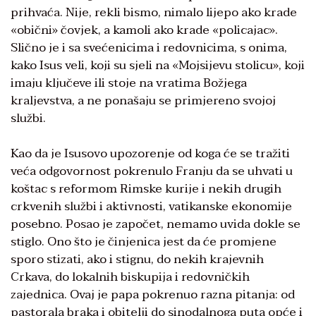
prihvaća. Nije, rekli bismo, nimalo lijepo ako krade
«obični» čovjek, a kamoli ako krade «policajac».
Slično je i sa svećenicima i redovnicima, s onima,
kako Isus veli, koji su sjeli na «Mojsijevu stolicu», koji
imaju ključeve ili stoje na vratima Božjega
kraljevstva, a ne ponašaju se primjereno svojoj
službi.
Kao da je Isusovo upozorenje od koga će se tražiti
veća odgovornost pokrenulo Franju da se uhvati u
koštac s reformom Rimske kurije i nekih drugih
crkvenih službi i aktivnosti, vatikanske ekonomije
posebno. Posao je započet, nemamo uvida dokle se
stiglo. Ono što je činjenica jest da će promjene
sporo stizati, ako i stignu, do nekih krajevnih
Crkava, do lokalnih biskupija i redovničkih
zajednica. Ovaj je papa pokrenuo razna pitanja: od
pastorala braka i obitelji do sinodalnoga puta opće i