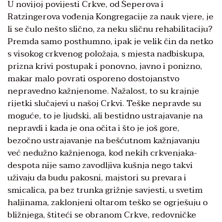
U novijoj povijesti Crkve, od Šeperova i
Ratzingerova vođenja Kongregacije za nauk vjere, je
li se čulo nešto slično, za neku sličnu rehabilitaciju?
Premda samo posthumno, ipak je velik čin da netko
s visokog crkvenog položaja, s mjesta nadbiskupa,
prizna krivi postupak i ponovno, javno i ponizno,
makar malo povrati osporeno dostojanstvo
nepravedno kažnjenome. Nažalost, to su krajnje
rijetki slučajevi u našoj Crkvi. Teške nepravde su
moguće, to je ljudski, ali bestidno ustrajavanje na
nepravdi i kada je ona očita i što je još gore,
bezočno ustrajavanje na bešćutnom kažnjavanju
već nedužno kažnjenoga, kod nekih crkvenjaka-
despota nije samo zavodljiva kušnja nego takvi
uživaju da budu pakosni, majstori su prevara i
smicalica, pa bez trunka grižnje savjesti, u svetim
haljinama, zaklonjeni oltarom teško se ogrješuju o
bližnjega, štiteći se obranom Crkve, redovničke