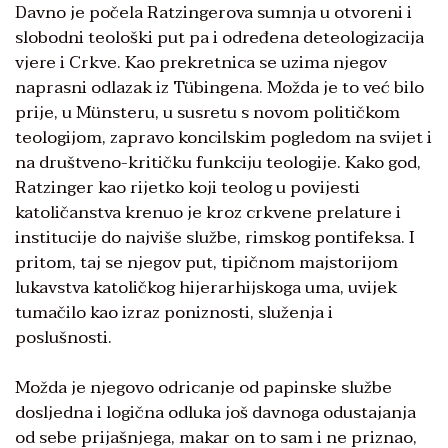
Davno je počela Ratzingerova sumnja u otvoreni i
slobodni teološki put pa i određena deteologizacija
vjere i Crkve. Kao prekretnica se uzima njegov
naprasni odlazak iz Tübingena. Možda je to već bilo
prije, u Münsteru, u susretu s novom političkom
teologijom, zapravo koncilskim pogledom na svijet i
na društveno-kritičku funkciju teologije. Kako god,
Ratzinger kao rijetko koji teolog u povijesti
katoličanstva krenuo je kroz crkvene prelature i
institucije do najviše službe, rimskog pontifeksa. I
pritom, taj se njegov put, tipičnom majstorijom
lukavstva katoličkog hijerarhijskoga uma, uvijek
tumačilo kao izraz poniznosti, služenja i
poslušnosti.
Možda je njegovo odricanje od papinske službe
dosljedna i logična odluka još davnoga odustajanja
od sebe prijašnjega, makar on to sam i ne priznao,