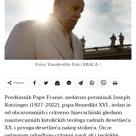
Foto: Vandeville Eric/ABACA /
Podijeli
Predšasnik Pape Franje, nedavno preminuli Joseph
Ratzinger (1927-2022), papa Benedikt XVI., jedan je
od obrazovanijih i crkveno-hijerarhijski gledano
najutjecajnijih katoličkih teologa zadnjih desetljeća
XX. i prvoga desetljeća našeg stoljeća. On je
uglavnom određivao crkveni nauk ali i teološke