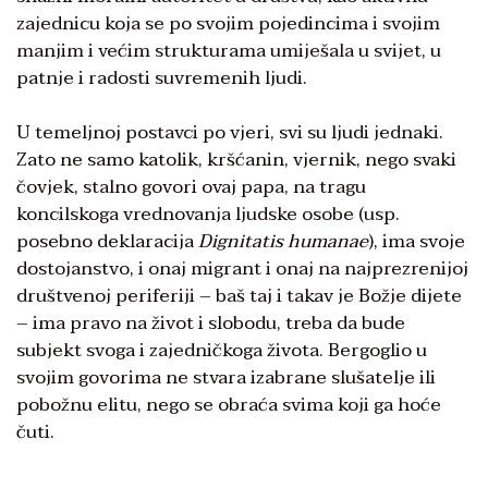
zajednicu koja se po svojim pojedincima i svojim
manjim i većim strukturama umiješala u svijet, u
patnje i radosti suvremenih ljudi.
U temeljnoj postavci po vjeri, svi su ljudi jednaki.
Zato ne samo katolik, kršćanin, vjernik, nego svaki
čovjek, stalno govori ovaj papa, na tragu
koncilskoga vrednovanja ljudske osobe (usp.
posebno deklaracija
Dignitatis humanae
), ima svoje
dostojanstvo, i onaj migrant i onaj na najprezrenijoj
društvenoj periferiji – baš taj i takav je Božje dijete
– ima pravo na život i slobodu, treba da bude
subjekt svoga i zajedničkoga života. Bergoglio u
svojim govorima ne stvara izabrane slušatelje ili
pobožnu elitu, nego se obraća svima koji ga hoće
čuti.