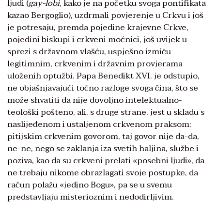
ljudi (
gay-lobi
, kako je na početku svoga pontifikata
kazao Bergoglio), uzdrmali povjerenje u Crkvu i još
je potresaju, premda pojedine krajevne Crkve,
pojedini biskupi i crkveni moćnici, još uvijek u
sprezi s državnom vlašću, uspješno izmiču
legitimnim, crkvenim i državnim provjerama
uloženih optužbi. Papa Benedikt XVI. je odstupio,
ne objašnjavajući točno razloge svoga čina, što se
može shvatiti da nije dovoljno intelektualno-
teološki pošteno, ali, s druge strane, jest u skladu s
naslijeđenom i ustaljenom crkvenom praksom:
pitijskim crkvenim govorom, taj govor nije da-da,
ne-ne, nego se zaklanja iza svetih haljina, službe i
poziva, kao da su crkveni prelati «posebni ljudi», da
ne trebaju nikome obrazlagati svoje postupke, da
račun polažu «jedino Bogu», pa se u svemu
predstavljaju misterioznim i nedodirljivim.