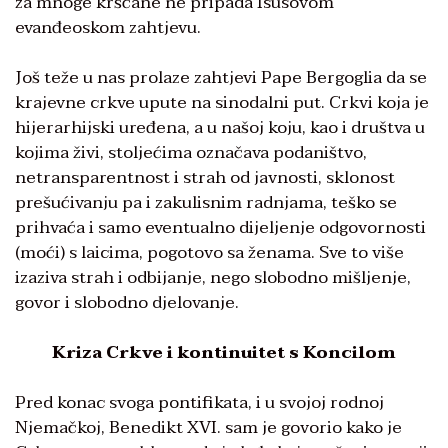
za mnoge kršćane ne pripada Isusovom
evanđeoskom zahtjevu.
Još teže u nas prolaze zahtjevi Pape Bergoglia da se
krajevne crkve upute na sinodalni put. Crkvi koja je
hijerarhijski uređena, a u našoj koju, kao i društva u
kojima živi, stoljećima označava podaništvo,
netransparentnost i strah od javnosti, sklonost
prešućivanju pa i zakulisnim radnjama, teško se
prihvaća i samo eventualno dijeljenje odgovornosti
(moći) s laicima, pogotovo sa ženama. Sve to više
izaziva strah i odbijanje, nego slobodno mišljenje,
govor i slobodno djelovanje.
Kriza Crkve i kontinuitet s Koncilom
Pred konac svoga pontifikata, i u svojoj rodnoj
Njemačkoj, Benedikt XVI. sam je govorio kako je