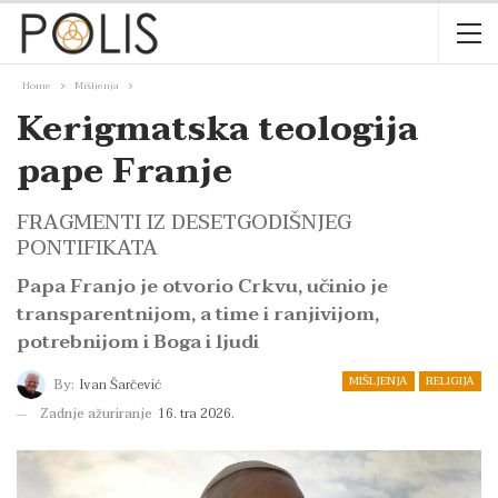
Home
Mišljenja
Kerigmatska teologija
pape Franje
FRAGMENTI IZ DESETGODIŠNJEG
PONTIFIKATA
Papa Franjo je otvorio Crkvu, učinio je
transparentnijom, a time i ranjivijom,
potrebnijom i Boga i ljudi
MIŠLJENJA
RELIGIJA
By:
Ivan Šarčević
Zadnje ažuriranje
16. tra 2026.