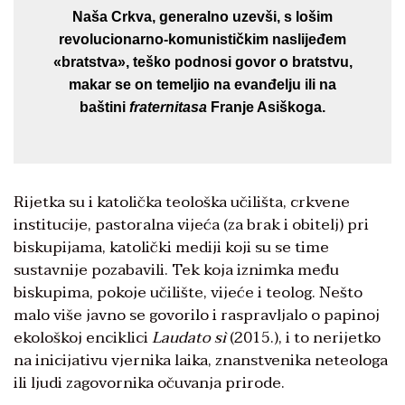
Naša Crkva, generalno uzevši, s lošim
revolucionarno-komunističkim naslijeđem
«bratstva», teško podnosi govor o bratstvu,
makar se on temeljio na evanđelju ili na
baštini
fraternitasa
Franje Asiškoga.
Rijetka su i katolička teološka učilišta, crkvene
institucije, pastoralna vijeća (za brak i obitelj) pri
biskupijama, katolički mediji koji su se time
sustavnije pozabavili. Tek koja iznimka među
biskupima, pokoje učilište, vijeće i teolog. Nešto
malo više javno se govorilo i raspravljalo o papinoj
ekološkoj enciklici
Laudato sì
(2015.), i to nerijetko
na inicijativu vjernika laika, znanstvenika neteologa
ili ljudi zagovornika očuvanja prirode.