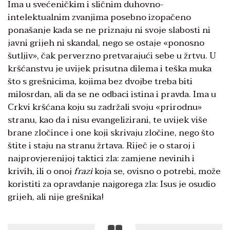
Ima u svećeničkim i sličnim duhovno-
intelektualnim zvanjima posebno izopačeno
ponašanje kada se ne priznaju ni svoje slabosti ni
javni grijeh ni skandal, nego se ostaje «ponosno
šutljiv», čak perverzno pretvarajući sebe u žrtvu. U
kršćanstvu je uvijek prisutna dilema i teška muka
što s grešnicima, kojima bez dvojbe treba biti
milosrdan, ali da se ne odbaci istina i pravda. Ima u
Crkvi kršćana koju su zadržali svoju «prirodnu»
stranu, kao da i nisu evangelizirani, te uvijek više
brane zločince i one koji skrivaju zločine, nego što
štite i staju na stranu žrtava. Riječ je o staroj i
najprovjerenijoj taktici zla: zamjene nevinih i
krivih, ili o onoj
frazi
koja se, ovisno o potrebi, može
koristiti za opravdanje najgorega zla: Isus je osudio
grijeh, ali nije grešnika!