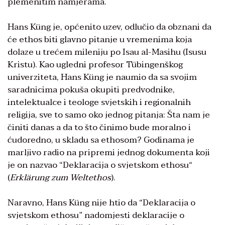
plemenitim namjerama.
Hans Küng je, općenito uzev, odlučio da obznani da
će ethos biti glavno pitanje u vremenima koja
dolaze u trećem mileniju po Isau al-Masihu (Isusu
Kristu). Kao ugledni profesor Tübingenškog
univerziteta, Hans Küng je naumio da sa svojim
saradnicima pokuša okupiti predvodnike,
intelektualce i teologe svjetskih i regionalnih
religija, sve to samo oko jednog pitanja: Šta nam je
činiti danas a da to što činimo bude moralno i
ćudoredno, u skladu sa ethosom? Godinama je
marljivo radio na pripremi jednog dokumenta koji
je on nazvao “Deklaracija o svjetskom ethosu“
(
Erklärung
zum
Weltethos
).
Naravno, Hans Küng nije htio da “Deklaracija o
svjetskom ethosu” nadomjesti deklaracije o