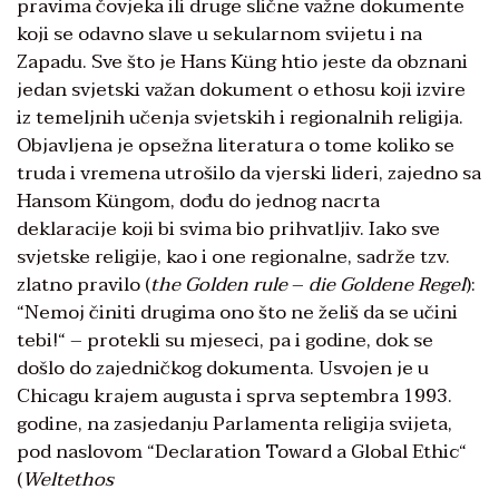
pravima čovjeka ili druge slične važne dokumente
koji se odavno slave u sekularnom svijetu i na
Zapadu. Sve što je Hans Küng htio jeste da obznani
jedan svjetski važan dokument o ethosu koji izvire
iz temeljnih učenja svjetskih i regionalnih religija.
Objavljena je opsežna literatura o tome koliko se
truda i vremena utrošilo da vjerski lideri, zajedno sa
Hansom Küngom, dođu do jednog nacrta
deklaracije koji bi svima bio prihvatljiv. Iako sve
svjetske religije, kao i one regionalne, sadrže tzv.
zlatno pravilo (
the Golden rule
–
die Goldene Regel
):
“Nemoj činiti drugima ono što ne želiš da se učini
tebi!“ – protekli su mjeseci, pa i godine, dok se
došlo do zajedničkog dokumenta. Usvojen je u
Chicagu krajem augusta i sprva septembra 1993.
godine, na zasjedanju Parlamenta religija svijeta,
pod naslovom “Declaration Toward a Global Ethic“
(
Weltethos