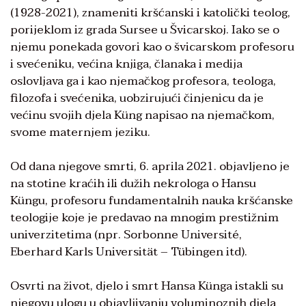
(1928-2021), znameniti kršćanski i katolički teolog,
porijeklom iz grada Sursee u Švicarskoj. Iako se o
njemu ponekada govori kao o švicarskom profesoru
i svećeniku, većina knjiga, članaka i medija
oslovljava ga i kao njemačkog profesora, teologa,
filozofa i svećenika, uobzirujući činjenicu da je
većinu svojih djela Küng napisao na njemačkom,
svome maternjem jeziku.
Od dana njegove smrti, 6. aprila 2021. objavljeno je
na stotine kraćih ili dužih nekrologa o Hansu
Küngu, profesoru fundamentalnih nauka kršćanske
teologije koje je predavao na mnogim prestižnim
univerzitetima (npr. Sorbonne Université,
Eberhard Karls Universität – Tübingen itd).
Osvrti na život, djelo i smrt Hansa Künga istakli su
njegovu ulogu u objavljivanju voluminoznih djela