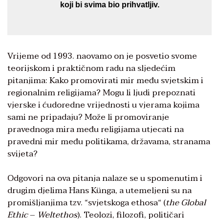
koji bi svima bio prihvatljiv.
Vrijeme od 1993. naovamo on je posvetio svome
teorijskom i praktičnom radu na sljedećim
pitanjima: Kako promovirati mir među svjetskim i
regionalnim religijama? Mogu li ljudi prepoznati
vjerske i ćudoredne vrijednosti u vjerama kojima
sami ne pripadaju? Može li promoviranje
pravednoga mira među religijama utjecati na
pravedni mir među politikama, državama, stranama
svijeta?
Odgovori na ova pitanja nalaze se u spomenutim i
drugim djelima Hans Künga, a utemeljeni su na
promišljanjima tzv. “svjetskoga ethosa“ (
the Global
Ethic
–
Weltethos
). Teolozi, filozofi, političari