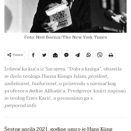
Foto: Neil Boenzi/The New York Times
Podijeli
Izdavačka kuća iz Sarajeva, “Dobra knjiga”, objavila
je djelo teologa Hansa Künga
Islam, prošlost,
sadašnjost, budućnost,
u prijevodu s njemačkog
profesora Avdije Alibašića. Predgovor knjizi napisao
je teolog Enes Karić, a prenosimo ga s
preporod.info
.
Šestog aprila 2021. godine umro je Hans Küng