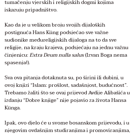
tumačenju vjerskih i religijskih dogmi kojima
iskazuju pripadništvo.
Kao da je u velikom broju svojih dijaloških
postignuća Hans Küng podsjećao sve važne
sudionike međureligijskih dijaloga na to da sve
religije, na kraju krajeva, podsjećaju na jednu važnu
činjenicu:
Extra Deum nulla salus
(Izvan Boga nema
spasenja!).
Sva ova pitanja dotaknuta su, po širini ili dubini, u
ovoj knjizi “Islam: prošlost, sadašnjost, budućnost”.
Trebamo žaliti što se ovaj prijevod Avdije Alibašića u
izdanju “Dobre knjige” nije pojavio za života Hansa
Künga.
Ipak, ovo djelo će u svome bosanskom prijevodu, i u
njegovim ovdašnjim studiranjima i promoviranjima,