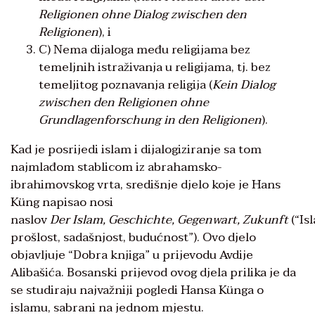
Religionen ohne Dialog zwischen den
Religionen
), i
C) Nema dijaloga među religijama bez
temeljnih istraživanja u religijama, tj. bez
temeljitog poznavanja religija (
Kein Dialog
zwischen den Religionen ohne
Grundlagenforschung in den Religionen
).
Kad je posrijedi islam i dijalogiziranje sa tom
najmlađom stablicom iz abrahamsko-
ibrahimovskog vrta, središnje djelo koje je Hans
Küng napisao nosi
naslov
Der Islam, Geschichte, Gegenwart, Zukunft
(“Is
prošlost, sadašnjost, budućnost”). Ovo djelo
objavljuje “Dobra knjiga” u prijevodu Avdije
Alibašića. Bosanski prijevod ovog djela prilika je da
se studiraju najvažniji pogledi Hansa Künga o
islamu, sabrani na jednom mjestu.