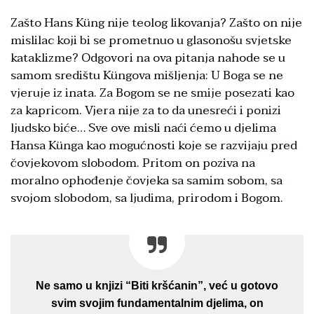
Zašto Hans Küng nije teolog likovanja? Zašto on nije
mislilac koji bi se prometnuo u glasonošu svjetske
kataklizme? Odgovori na ova pitanja nahode se u
samom središtu Küngova mišljenja: U Boga se ne
vjeruje iz inata. Za Bogom se ne smije posezati kao
za kapricom. Vjera nije za to da unesreći i ponizi
ljudsko biće… Sve ove misli naći ćemo u djelima
Hansa Künga kao mogućnosti koje se razvijaju pred
čovjekovom slobodom. Pritom on poziva na
moralno ophođenje čovjeka sa samim sobom, sa
svojom slobodom, sa ljudima, prirodom i Bogom.
Ne samo u knjizi “Biti kršćanin”, već u gotovo
svim svojim fundamentalnim djelima, on