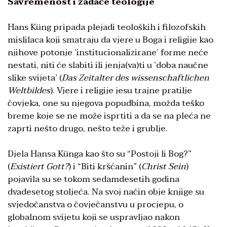
Savremenost i zadaće teologije
Hans Küng pripada plejadi teoloških i filozofskih
mislilaca koji smatraju da vjere u Boga i religije kao
njihove potonje ʼinstitucionaliziraneʼ forme neće
nestati, niti će slabiti ili jenja(va)ti u ʼdoba naučne
slike svijetaʼ (
Das Zeitalter des wissenschaftlichen
Weltbildes
). Vjere i religije jesu trajne pratilje
čovjeka, one su njegova popudbina, možda teško
breme koje se ne može isprtiti a da se na pleća ne
zaprti nešto drugo, nešto teže i grublje.
Djela Hansa Künga kao što su “Postoji li Bog?”
(
Existiert Gott?
) i “Biti kršćanin” (
Christ Sein
)
pojavila su se tokom sedamdesetih godina
dvadesetog stoljeća. Na svoj način obje knjige su
svjedočanstva o čovječanstvu u procjepu, o
globalnom svijetu koji se uspravljao nakon