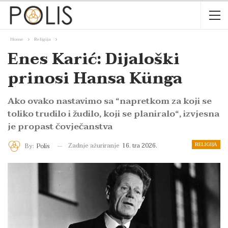
Home
Religija
Enes Karić: Dijaloški
prinosi Hansa Künga
Ako ovako nastavimo sa “napretkom za koji se
toliko trudilo i žudilo, koji se planiralo“, izvjesna
je propast čovječanstva
RELIGIJA
Zadnje ažuriranje
16. tra 2026.
By:
Polis