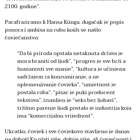
2100. godine”.
Parafraziramo li Hansa Künga, dugačak je popis
ponora i ambisa na rubu kojih se našlo
čovječanstvo:
“Da bi priroda opstala netaknuta država je
mora braniti od ljudi”, “progres je sve brži a
humanosti sve manje”, “kultura je učinjena
sadržajem za konzumiranje, a ne
oplemenjivanje čovjeka”, “umjetnost je
postala roba”, “pisac je puki producent
tekstova”, izumljen je “seks bez ljubavi”,
tržišno parenje ljudi postalo je industrija koja
ima “komercijalnu vrijednost”.
Ukratko, čovjek i sve čovjekovo stavljeno je danas
na doboš! Ko plati više, dobije više, ali čovječnosti i