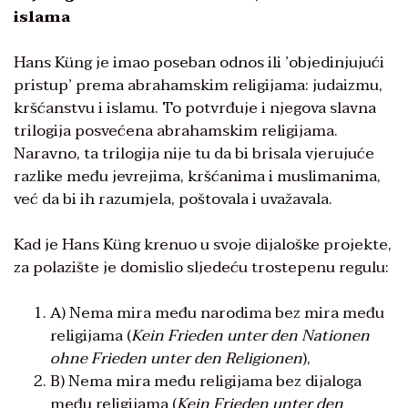
islama
Hans Küng je imao poseban odnos ili ʼobjedinjujući
pristupʼ prema abrahamskim religijama: judaizmu,
kršćanstvu i islamu. To potvrđuje i njegova slavna
trilogija posvećena abrahamskim religijama.
Naravno, ta trilogija nije tu da bi brisala vjerujuće
razlike među jevrejima, kršćanima i muslimanima,
već da bi ih razumjela, poštovala i uvažavala.
Kad je Hans Küng krenuo u svoje dijaloške projekte,
za polazište je domislio sljedeću trostepenu regulu:
A) Nema mira među narodima bez mira među
religijama (
Kein Frieden unter den Nationen
ohne Frieden unter den Religionen
),
B) Nema mira među religijama bez dijaloga
među religijama (
Kein Frieden unter den