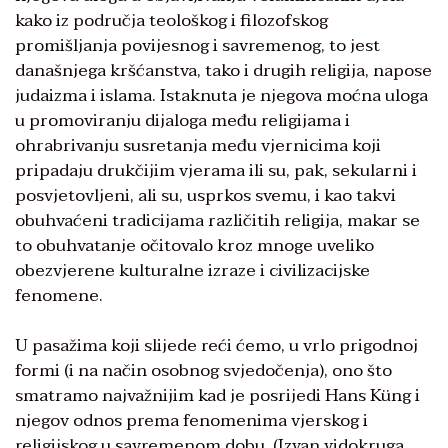
kako iz područja teološkog i filozofskog
promišljanja povijesnog i savremenog, to jest
današnjega kršćanstva, tako i drugih religija, napose
judaizma i islama. Istaknuta je njegova moćna uloga
u promoviranju dijaloga među religijama i
ohrabrivanju susretanja među vjernicima koji
pripadaju drukčijim vjerama ili su, pak, sekularni i
posvjetovljeni, ali su, usprkos svemu, i kao takvi
obuhvaćeni tradicijama različitih religija, makar se
to obuhvatanje očitovalo kroz mnoge uveliko
obezvjerene kulturalne izraze i civilizacijske
fenomene.
U pasažima koji slijede reći ćemo, u vrlo prigodnoj
formi (i na način osobnog svjedočenja), ono što
smatramo najvažnijim kad je posrijedi Hans Küng i
njegov odnos prema fenomenima vjerskog i
religijskog u savremenom dobu. (Izvan vidokruga