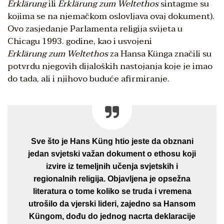
Erklärung
ili
Erklärung
zum
Weltethos
sintagme su
kojima se na njemačkom oslovljava ovaj dokument).
Ovo zasjedanje Parlamenta religija svijeta u
Chicagu 1993. godine, kao i usvojeni
Erklärung
zum
Weltethos
za Hansa Künga značili su
potvrdu njegovih dijaloških nastojanja koje je imao
do tada, ali i njihovo buduće afirmiranje.
Sve što je Hans Küng htio jeste da obznani
jedan svjetski važan dokument o ethosu koji
izvire iz temeljnih učenja svjetskih i
regionalnih religija. Objavljena je opsežna
literatura o tome koliko se truda i vremena
utrošilo da vjerski lideri, zajedno sa Hansom
Küngom, dođu do jednog nacrta deklaracije