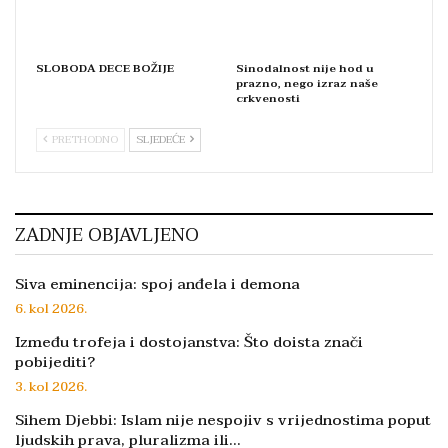
SLOBODA DECE BOŽIJE
Sinodalnost nije hod u
prazno, nego izraz naše
crkvenosti
PRETHODNO
SLJEDEĆE
ZADNJE OBJAVLJENO
Siva eminencija: spoj anđela i demona
6. kol 2026.
Između trofeja i dostojanstva: Što doista znači
pobijediti?
3. kol 2026.
Sihem Djebbi: Islam nije nespojiv s vrijednostima poput
ljudskih prava, pluralizma ili…