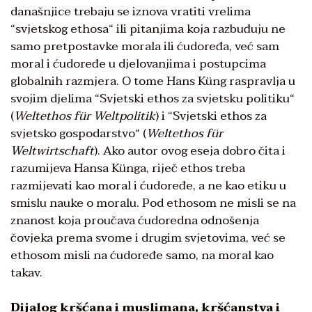
današnjice trebaju se iznova vratiti vrelima
“svjetskog ethosa“ ili pitanjima koja razbuđuju ne
samo pretpostavke morala ili ćudoređa, već sam
moral i ćudoređe u djelovanjima i postupcima
globalnih razmjera. O tome Hans Küng raspravlja u
svojim djelima “Svjetski ethos za svjetsku politiku“
(
Weltethos für Weltpolitik
) i “Svjetski ethos za
svjetsko gospodarstvo“ (
Weltethos für
Weltwirtschaft
). Ako autor ovog eseja dobro čita i
razumijeva Hansa Künga, riječ ethos treba
razmijevati kao moral i ćudoređe, a ne kao etiku u
smislu nauke o moralu. Pod ethosom ne misli se na
znanost koja proučava ćudoredna odnošenja
čovjeka prema svome i drugim svjetovima, već se
ethosom misli na ćudoređe samo, na moral kao
takav.
Dijalog kršćana i muslimana, kršćanstva i