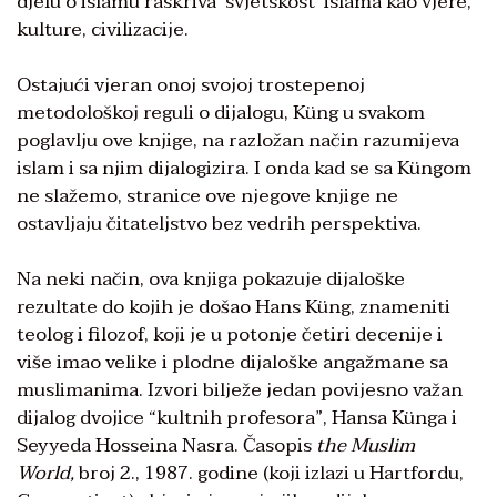
djelu o islamu raskriva ʼsvjetskostʼ islama kao vjere,
kulture, civilizacije.
Ostajući vjeran onoj svojoj trostepenoj
metodološkoj reguli o dijalogu, Küng u svakom
poglavlju ove knjige, na razložan način razumijeva
islam i sa njim dijalogizira. I onda kad se sa Küngom
ne slažemo, stranice ove njegove knjige ne
ostavljaju čitateljstvo bez vedrih perspektiva.
Na neki način, ova knjiga pokazuje dijaloške
rezultate do kojih je došao Hans Küng, znameniti
teolog i filozof, koji je u potonje četiri decenije i
više imao velike i plodne dijaloške angažmane sa
muslimanima. Izvori bilježe jedan povijesno važan
dijalog dvojice “kultnih profesora”, Hansa Künga i
Seyyeda Hosseina Nasra. Časopis
the Muslim
World,
broj 2., 1987. godine (koji izlazi u Hartfordu,