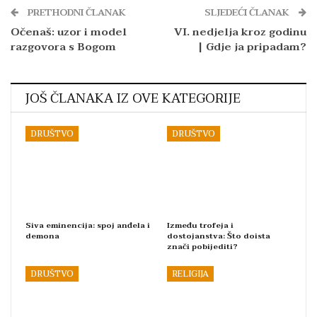
PRETHODNI ČLANAK
SLJEDEĆI ČLANAK
Očenaš: uzor i model
VI. nedjelja kroz godinu
razgovora s Bogom
| Gdje ja pripadam?
JOŠ ČLANAKA IZ OVE KATEGORIJE
DRUŠTVO
DRUŠTVO
Siva eminencija: spoj anđela i
Između trofeja i
demona
dostojanstva: Što doista
znači pobijediti?
DRUŠTVO
RELIGIJA