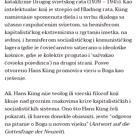
kataklizme Drugog svjetskog rata (1939 – 1945). Kao
intelektualac koji je strepio od Hladnog rata, Küng
namjenjuje spomenuta djela i u svrhu dijaloga sa
užasno raspolućenim svijetom, sa hemisferom
kapitalističkog ekstremizma u zgrtanju imetka, na
jednoj, i hemisferom socijalističkog i komunističkog
lagera (gdje je čovječanstvo satjerano u ideološke
košnice, gdje je kolektiv progutao i ʼsažvakao
čovjeka pojedincaʼ) na drugoj strani. Posve
otvoreno Hans Küng promovira vjeru u Boga kao
rješenje.
Ali, Hans Küng nije teolog ili vjerski filozof koji
likuje nad groznim znakovima krize kapitalističkih i
socijalističkih sistema. Ono što Hans Küng želi
pokazati, ili barem donekle objasniti, jeste “odgovor
na pitanje o Bogu u novom vijeku” (
Antwort auf die
Gottesfrage der Neuzeit
).