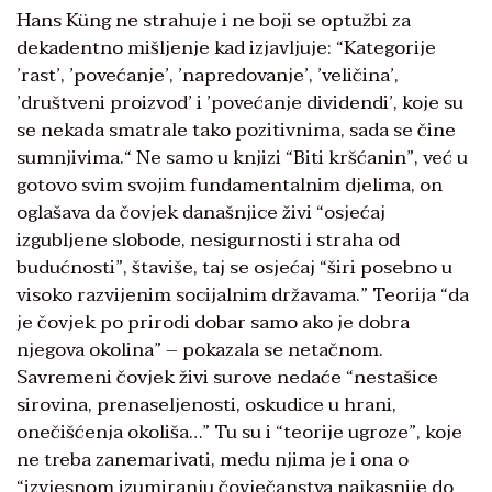
Hans Küng ne strahuje i ne boji se optužbi za
dekadentno mišljenje kad izjavljuje: “Kategorije
ʼrastʼ, ʼpovećanjeʼ, ʼnapredovanjeʼ, ʼveličinaʼ,
ʼdruštveni proizvodʼ i ʼpovećanje dividendiʼ, koje su
se nekada smatrale tako pozitivnima, sada se čine
sumnjivima.“ Ne samo u knjizi “Biti kršćanin”, već u
gotovo svim svojim fundamentalnim djelima, on
oglašava da čovjek današnjice živi “osjećaj
izgubljene slobode, nesigurnosti i straha od
budućnosti”, štaviše, taj se osjećaj “širi posebno u
visoko razvijenim socijalnim državama.” Teorija “da
je čovjek po prirodi dobar samo ako je dobra
njegova okolina” – pokazala se netačnom.
Savremeni čovjek živi surove nedaće “nestašice
sirovina, prenaseljenosti, oskudice u hrani,
onečišćenja okoliša…” Tu su i “teorije ugroze”, koje
ne treba zanemarivati, među njima je i ona o
“izvjesnom izumiranju čovječanstva najkasnije do