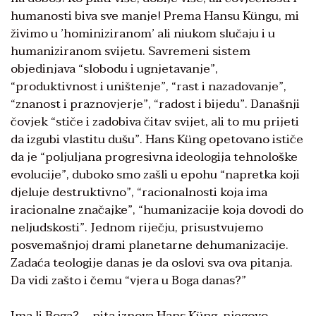
humanosti biva sve manje! Prema Hansu Küngu, mi
živimo u ʼhominiziranomʼ ali niukom slučaju i u
humaniziranom svijetu. Savremeni sistem
objedinjava “slobodu i ugnjetavanje”,
“produktivnost i uništenje”, “rast i nazadovanje”,
“znanost i praznovjerje”, “radost i bijedu”. Današnji
čovjek “stiče i zadobiva čitav svijet, ali to mu prijeti
da izgubi vlastitu dušu”. Hans Küng opetovano ističe
da je “poljuljana progresivna ideologija tehnološke
evolucije”, duboko smo zašli u epohu “napretka koji
djeluje destruktivno”, “racionalnosti koja ima
iracionalne značajke”, “humanizacije koja dovodi do
neljudskosti”. Jednom riječju, prisustvujemo
posvemašnjoj drami planetarne dehumanizacije.
Zadaća teologije danas je da oslovi sva ova pitanja.
Da vidi zašto i čemu “vjera u Boga danas?”
Ima li Boga? – pita iznova Hans Küng, njegovo