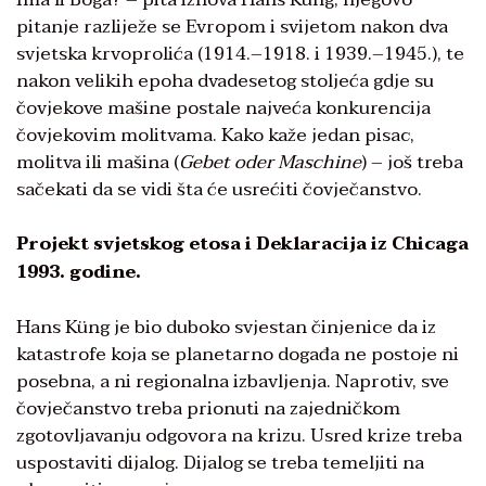
pitanje razliježe se Evropom i svijetom nakon dva
svjetska krvoprolića (1914.–1918. i 1939.–1945.), te
nakon velikih epoha dvadesetog stoljeća gdje su
čovjekove mašine postale najveća konkurencija
čovjekovim molitvama. Kako kaže jedan pisac,
molitva ili mašina (
Gebet oder Maschine
) – još treba
sačekati da se vidi šta će usrećiti čovječanstvo.
Projekt svjetskog etosa i Deklaracija iz Chicaga
1993. godine.
Hans Küng je bio duboko svjestan činjenice da iz
katastrofe koja se planetarno događa ne postoje ni
posebna, a ni regionalna izbavljenja. Naprotiv, sve
čovječanstvo treba prionuti na zajedničkom
zgotovljavanju odgovora na krizu. Usred krize treba
uspostaviti dijalog. Dijalog se treba temeljiti na