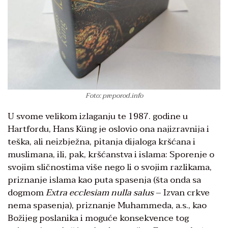
Foto: preporod.info
U svome velikom izlaganju te 1987. godine u
Hartfordu, Hans Küng je oslovio ona najizravnija i
teška, ali neizbježna, pitanja dijaloga kršćana i
muslimana, ili, pak, kršćanstva i islama: Sporenje o
svojim sličnostima više nego li o svojim razlikama,
priznanje islama kao puta spasenja (šta onda sa
dogmom
Extra ecclesiam nulla salus
– Izvan crkve
nema spasenja), priznanje Muhammeda, a.s., kao
Božijeg poslanika i moguće konsekvence tog