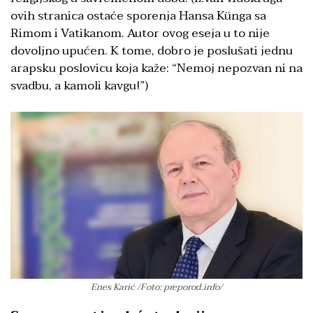
ovih stranica ostaće sporenja Hansa Künga sa
Rimom i Vatikanom. Autor ovog eseja u to nije
dovoljno upućen. K tome, dobro je poslušati jednu
arapsku poslovicu koja kaže: “Nemoj nepozvan ni na
svadbu, a kamoli kavgu!”)
Enes Karić /Foto: preporod.info/