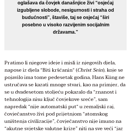
oglašava da čovjek današnjice živi “osjećaj
izgubljene slobode, nesigurnosti i straha od
budućnosti”, štaviše, taj se osjećaj “širi
posebno u visoko razvijenim socijalnim
državama.”
Pratimo li njegove ideje i misli iz njegovih djela,
napose iz djela “Biti kršćanin“ (
Christ Sein
), koje se
pojavilo ima tome pedesetak godina, Hans Küng ne
ustručava se kazati mnoge stvari, kao na primjer, da
se u dvadesetom stoljeću pokazalo da “znanost i
tehnologija nisu ključ čovjekove sreće”, sam
napredak “nije automatski put“ u zemaljski raj,
čovječanstvo živi pod prijetnjom “atomskog
uništenja civilizacije”, čovječanstvo nije imuno na
“akutne svjetske valutne krize” niti na sve veći “jaz