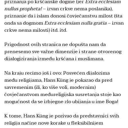
priznanja po kršćanske dogme (jer
Extra ecclesiam
nullus propheta!
– izvan crkve nema poslanika),
priznanje da i islam donosi čovječanstvu milost (šta
onda sa dogmom
Extra ecclesiam nulla gratia
– izvan
crkve nema milosti) itd. itd.
Prigodnost ovih stranica ne dopušta nam da
prenesemo sve važne dimenzije i strane otvorenog
dijalogiziranja između kršćana i muslimana.
Na kraju recimo još i ovo: Posvećen dijalozima
među religijama, Hans Küng je pokazao da pred
savremenim (ili, ko više voli, modernim)
čovječanstvom međureligijska susretanja stoje kao
mogućnost da se izbjegne zlo ubijanja u ime Boga!
K tome, Hans Küng je pozivao da predstavnici svih
religija načine nove korake u fleksibilnijem