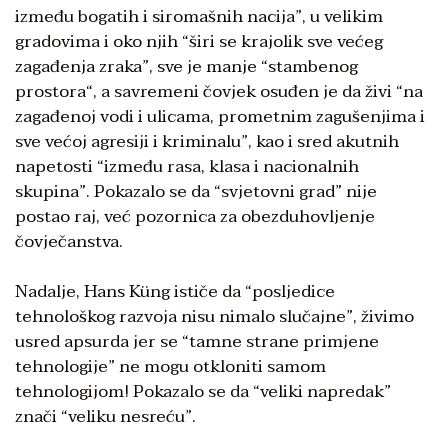
između bogatih i siromašnih nacija”, u velikim
gradovima i oko njih “širi se krajolik sve većeg
zagađenja zraka”, sve je manje “stambenog
prostora“, a savremeni čovjek osuđen je da živi “na
zagađenoj vodi i ulicama, prometnim zagušenjima i
sve većoj agresiji i kriminalu”, kao i sred akutnih
napetosti “između rasa, klasa i nacionalnih
skupina”. Pokazalo se da “svjetovni grad” nije
postao raj, već pozornica za obezduhovljenje
čovječanstva.
Nadalje, Hans Küng ističe da “posljedice
tehnološkog razvoja nisu nimalo slučajne”, živimo
usred apsurda jer se “tamne strane primjene
tehnologije” ne mogu otkloniti samom
tehnologijom! Pokazalo se da “veliki napredak”
znači “veliku nesreću”.