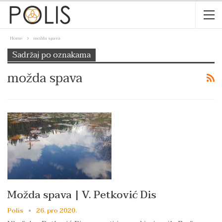
Home
možda spava
Sadržaj po oznakama
možda spava
Možda spava | V. Petković Dis
Polis
26. pro 2020.