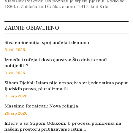
Vladislav Petković Dis poznati je srpski pjesnik. Rodio se
1880. u Zablaću kod Čačka, a umro 1917. kod Krfa.
ZADNJE OBJAVLJENO
Siva eminencija: spoj anđela i demona
6. kol 2026.
Između trofeja i dostojanstva: Što doista znači
pobijediti?
3. kol 2026.
Sihem Djebbi: Islam nije nespojiv s vrijednostima poput
ljudskih prava, pluralizma ili…
31. srp 2026.
Massimo Recalcati: Nova religija
29. srp 2026.
Intervju sa Stipom Odakom: U procesu pomirenja na
našem prostoru približavanje istini…