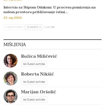
Intervju sa Stipom Odakom: U procesu pomirenja na
našem prostoru približavanje istini…
23. srp 2026.
PRETHODNO
SLJEDEĆE
1 od 198
MIŠLJENJA
Ružica Miličević
SVI ČLANCI AUTORA
Roberta Nikšić
SVI ČLANCI AUTORA
Marijan Oršolić
SVI ČLANCI AUTORA