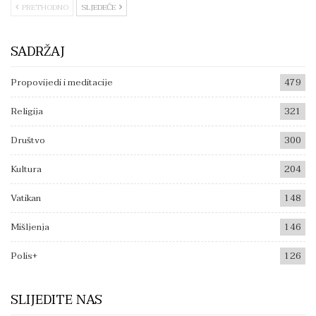
PRETHODNO
SLJEDEĆE
SADRŽAJ
Propovijedi i meditacije
479
Religija
321
Društvo
300
Kultura
204
Vatikan
148
Mišljenja
146
Polis+
126
SLIJEDITE NAS