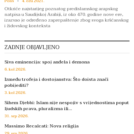
Polis
4. ožu 2021.
Otkriće najstarijeg poznatog predislamskog arapskog
natpisa u Saudijskoj Arabiji, iz oko 470. godine nove ere,
izazvao je određeno zaprepaštenje zbog svoga kršćanskog
i židovskog konteksta
ZADNJE OBJAVLJENO
Siva eminencija: spoj anđela i demona
6. kol 2026.
Između trofeja i dostojanstva: Što doista znači
pobijediti?
3. kol 2026.
Sihem Djebbi: Islam nije nespojiv s vrijednostima poput
ljudskih prava, pluralizma ili…
31. srp 2026.
Massimo Recalcati: Nova religija
29. srp 2026.