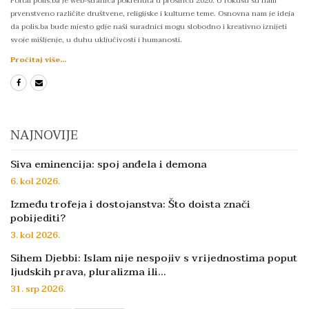
Portal polis.ba je web-stranica pokrenuta u prosincu 2020. U fokusu su nam
prvenstveno različite društvene, religijske i kulturne teme. Osnovna nam je ideja
da polis.ba bude mjesto gdje naši suradnici mogu slobodno i kreativno iznijeti
svoje mišljenje, u duhu uključivosti i humanosti.
Pročitaj više...
NAJNOVIJE
Siva eminencija: spoj anđela i demona
6. kol 2026.
Između trofeja i dostojanstva: Što doista znači
pobijediti?
3. kol 2026.
Sihem Djebbi: Islam nije nespojiv s vrijednostima poput
ljudskih prava, pluralizma ili…
31. srp 2026.