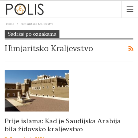
Home
Himjaritsko Kraljevstvo
Sadržaj po oznakama
Himjaritsko Kraljevstvo
Prije islama: Kad je Saudijska Arabija
bila židovsko kraljevstvo