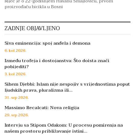
Riječ je o 22-godišnjem Hasanu Smajloviću, prvom
proizvođaču bicikla u Bosni
ZADNJE OBJAVLJENO
Siva eminencija: spoj anđela i demona
6. kol 2026.
Između trofeja i dostojanstva: Što doista znači
pobijediti?
3. kol 2026.
Sihem Djebbi: Islam nije nespojiv s vrijednostima poput
ljudskih prava, pluralizma ili…
31. srp 2026.
Massimo Recalcati: Nova religija
29. srp 2026.
Intervju sa Stipom Odakom: U procesu pomirenja na
našem prostoru približavanje istini…