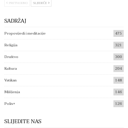
PRETHODNO
SLJEDEĆE
SADRŽAJ
Propovijedi i meditacije
475
Religija
321
Društvo
300
Kultura
204
Vatikan
148
Mišljenja
146
Polis+
126
SLIJEDITE NAS