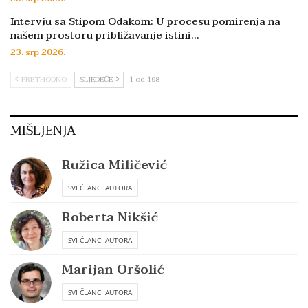
Intervju sa Stipom Odakom: U procesu pomirenja na
našem prostoru približavanje istini…
23. srp 2026.
PRETHODNO
SLJEDEĆE
1 od 198
MIŠLJENJA
Ružica Miličević
SVI ČLANCI AUTORA
Roberta Nikšić
SVI ČLANCI AUTORA
Marijan Oršolić
SVI ČLANCI AUTORA