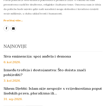
Portal polis.ba je web-stranica pokrenuta u prosincu 2020. U fokusu su nam
prvenstveno različite društvene, religijske i kulturne teme. Osnovna nam je ideja
da polis.ba bude mjesto gdje naši suradnici mogu slobodno i kreativno iznijeti
svoje mišljenje, u duhu uključivosti i humanosti.
Pročitaj više...
NAJNOVIJE
Siva eminencija: spoj anđela i demona
6. kol 2026.
Između trofeja i dostojanstva: Što doista znači
pobijediti?
3. kol 2026.
Sihem Djebbi: Islam nije nespojiv s vrijednostima poput
ljudskih prava, pluralizma ili…
31. srp 2026.