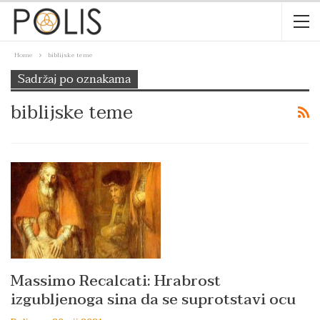
Home
biblijske teme
Sadržaj po oznakama
biblijske teme
Massimo Recalcati: Hrabrost
izgubljenoga sina da se suprotstavi ocu