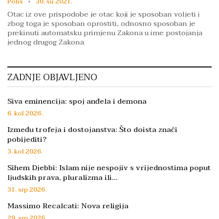
Polis
30. sij 2021.
Otac iz ove prispodobe je otac koji je sposoban voljeti i
zbog toga je sposoban oprostiti, odnosno sposoban je
prekinuti automatsku primjenu Zakona u ime postojanja
jednog drugog Zakona
ZADNJE OBJAVLJENO
Siva eminencija: spoj anđela i demona
6. kol 2026.
Između trofeja i dostojanstva: Što doista znači
pobijediti?
3. kol 2026.
Sihem Djebbi: Islam nije nespojiv s vrijednostima poput
ljudskih prava, pluralizma ili…
31. srp 2026.
Massimo Recalcati: Nova religija
29. srp 2026.