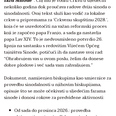
fazu Sinode
“
. Cilj mu je voditi Crkvu u sljedećih
nekoliko godina dok proučava radove dviju sinoda o
sinodalnosti. Ovaj tekst služi kao vodič za lokalne
crkve u pripremama za ‘Crkvenu skupštinu 2028.’,
koja će se usredotočiti na važan reformski proces
koji je započeo papa Franjo, a sada ga nastavlja
papa Lav XIV. To je nedvosmisleno potvrdio 26.
lipnja na sastanku s redovitim Vijećem Općeg
tajništva Sinode, potičući ih da nastave svoj rad:
“Ohrabrujem vas u ovom poslu, želim da donese
dobre plodove i već sada vam zahvaljujem.”
Dokument, namijenjen biskupima kao smjernice za
provedbu sinodalnosti u njihovim biskupijama,
opisuje što se može očekivati u sljedećim fazama
sinode i donosi rokove za predviđene aktivnosti:
Od sada do prosinca 2026.: provedba