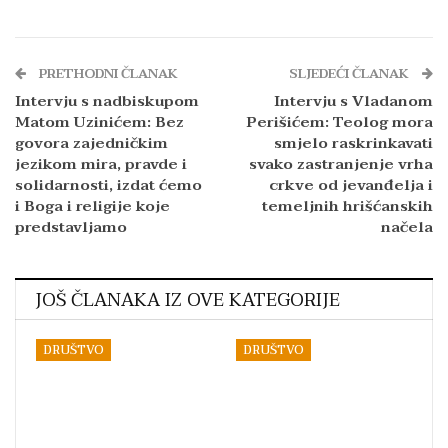
PRETHODNI ČLANAK
SLJEDEĆI ČLANAK
Intervju s nadbiskupom
Intervju s Vladanom
Matom Uzinićem: Bez
Perišićem: Teolog mora
govora zajedničkim
smjelo raskrinkavati
jezikom mira, pravde i
svako zastranjenje vrha
solidarnosti, izdat ćemo
crkve od jevanđelja i
i Boga i religije koje
temeljnih hrišćanskih
predstavljamo
načela
JOŠ ČLANAKA IZ OVE KATEGORIJE
DRUŠTVO
DRUŠTVO