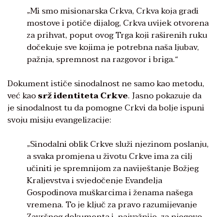
„Mi smo misionarska Crkva, Crkva koja gradi
mostove i potiče dijalog, Crkva uvijek otvorena
za prihvat, poput ovog Trga koji raširenih ruku
dočekuje sve kojima je potrebna naša ljubav,
pažnja, spremnost na razgovor i briga.“
Dokument ističe sinodalnost ne samo kao metodu,
već kao
srž identiteta Crkve
. Jasno pokazuje da
je sinodalnost tu da pomogne Crkvi da bolje ispuni
svoju misiju evangelizacije:
„Sinodalni oblik Crkve služi njezinom poslanju,
a svaka promjena u životu Crkve ima za cilj
učiniti je spremnijom za naviještanje Božjeg
Kraljevstva i svjedočenje Evanđelja
Gospodinova muškarcima i ženama našega
vremena. To je ključ za pravo razumijevanje
Završnog dokumenta i, najvažnije, za njegovo