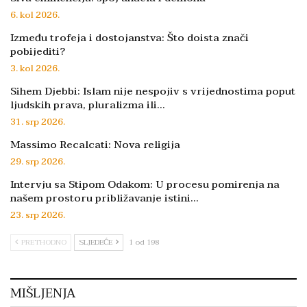
6. kol 2026.
Između trofeja i dostojanstva: Što doista znači
pobijediti?
3. kol 2026.
Sihem Djebbi: Islam nije nespojiv s vrijednostima poput
ljudskih prava, pluralizma ili…
31. srp 2026.
Massimo Recalcati: Nova religija
29. srp 2026.
Intervju sa Stipom Odakom: U procesu pomirenja na
našem prostoru približavanje istini…
23. srp 2026.
PRETHODNO
SLJEDEĆE
1 od 198
MIŠLJENJA