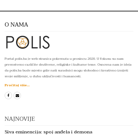
O NAMA
Portal polis.ba je web-stranica pokrenuta u prosincu 2020. U fokusu su nam
prvenstveno različite društvene, religijske i kulturne teme. Osnovna nam je ideja
da polis.ba bude mjesto gdje naši suradnici mogu slobodno i kreativno iznijeti
svoje mišljenje, u duhu uključivosti i humanosti.
Pročitaj više...
NAJNOVIJE
Siva eminencija: spoj anđela i demona