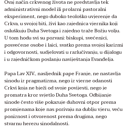
Ovaj način crkvenog života ne predstavlja tek
administrativni model ili prolazni pastoralni
eksperiment, nego duboko teološko uvjerenje da
Crkva, u svojoj biti, živi kao zajednica vjernika koji
osluškuju Duha Svetoga i zajedno traže Božju volju.
U tom hodu svi su pozvani: biskupi, svećenici,
posvećene osobe i laici, svatko prema svojoj karizmi
i odgovornosti, sudjelovati u razlučivanju, u dijalogu
i u zajedničkom poslanju naviještanja Evanđelja.
Papa Lav XIV., nasljednik pape Franje, ne nastavlja
sinodu iz pragmatizma, nego iz vjerne odanosti
Crkvi koja ne bježi od svoje povijesti, nego je
promatra kroz svjetlo Duha Svetoga. Odbijanje
sinode često više pokazuje duhovni otpor prema
promjenama koje nas pozivaju na dublju vjeru, veću
poniznost i otvorenost prema drugima, nego
stvarnu herezu sinodalnosti.