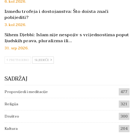
6. kol 2026.
Između trofeja i dostojanstva: Što doista znači
pobijediti?
3. kol 2026.
Sihem Djebbi: Islam nije nespojiv s vrijednostima poput
ljudskih prava, pluralizma ili…
31. srp 2026.
PRETHODNO
SLJEDEĆE
SADRŽAJ
Propovijedi i meditacije
477
Religija
321
Društvo
300
Kultura
204