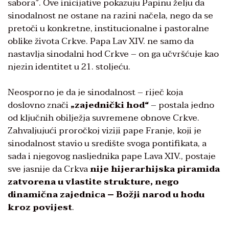
sabora”. Ove inicijative pokazuju Papinu želju da
sinodalnost ne ostane na razini načela, nego da se
pretoči u konkretne, institucionalne i pastoralne
oblike života Crkve. Papa Lav XIV. ne samo da
nastavlja sinodalni hod Crkve – on ga učvršćuje kao
njezin identitet u 21. stoljeću.
Neosporno je da je sinodalnost – riječ koja
doslovno znači
„zajednički hod“
– postala jedno
od ključnih obilježja suvremene obnove Crkve.
Zahvaljujući proročkoj viziji pape Franje, koji je
sinodalnost stavio u središte svoga pontifikata, a
sada i njegovog nasljednika pape Lava XIV., postaje
sve jasnije da Crkva
nije hijerarhijska piramida
zatvorena u vlastite strukture,
nego
dinamična zajednica
–
Božji narod u hodu
kroz povijest
.