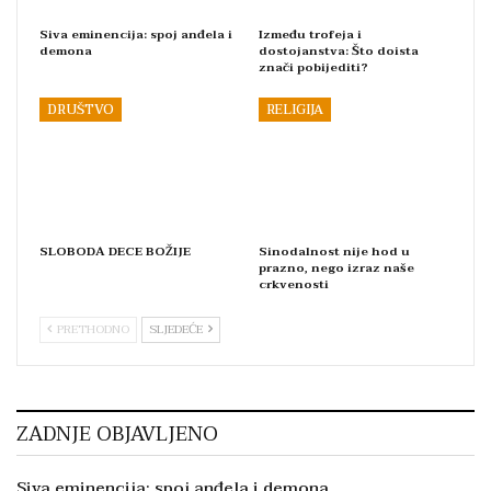
Siva eminencija: spoj anđela i
Između trofeja i
demona
dostojanstva: Što doista
znači pobijediti?
DRUŠTVO
RELIGIJA
SLOBODA DECE BOŽIJE
Sinodalnost nije hod u
prazno, nego izraz naše
crkvenosti
PRETHODNO
SLJEDEĆE
ZADNJE OBJAVLJENO
Siva eminencija: spoj anđela i demona