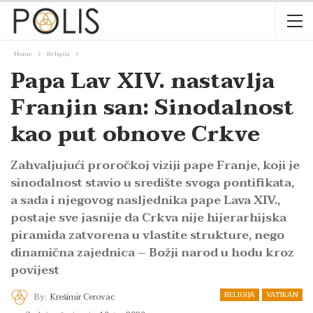
Home
Religija
Papa Lav XIV. nastavlja
Franjin san: Sinodalnost
kao put obnove Crkve
Zahvaljujući proročkoj viziji pape Franje, koji je
sinodalnost stavio u središte svoga pontifikata,
a sada i njegovog nasljednika pape Lava XIV.,
postaje sve jasnije da Crkva nije hijerarhijska
piramida zatvorena u vlastite strukture, nego
dinamična zajednica – Božji narod u hodu kroz
povijest
RELIGIJA
VATIKAN
By:
Krešimir Cerovac