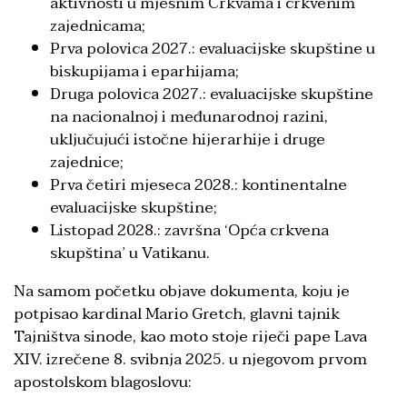
aktivnosti u mjesnim Crkvama i crkvenim
zajednicama;
Prva polovica 2027.: evaluacijske skupštine u
biskupijama i eparhijama;
Druga polovica 2027.: evaluacijske skupštine
na nacionalnoj i međunarodnoj razini,
uključujući istočne hijerarhije i druge
zajednice;
Prva četiri mjeseca 2028.: kontinentalne
evaluacijske skupštine;
Listopad 2028.: završna ‘Opća crkvena
skupština’ u Vatikanu.
Na samom početku objave dokumenta, koju je
potpisao kardinal Mario Gretch, glavni tajnik
Tajništva sinode, kao moto stoje riječi pape Lava
XIV. izrečene 8. svibnja 2025. u njegovom prvom
apostolskom blagoslovu: