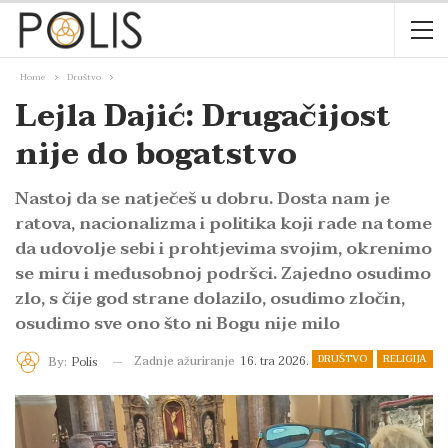
Home
Društvo
Lejla Dajić: Drugačijost
nije do bogatstvo
Nastoj da se natječeš u dobru. Dosta nam je
ratova, nacionalizma i politika koji rade na tome
da udovolje sebi i prohtjevima svojim, okrenimo
se miru i međusobnoj podršci. Zajedno osudimo
zlo, s čije god strane dolazilo, osudimo zločin,
osudimo sve ono što ni Bogu nije milo
DRUŠTVO
RELIGIJA
Zadnje ažuriranje
16. tra 2026.
By:
Polis