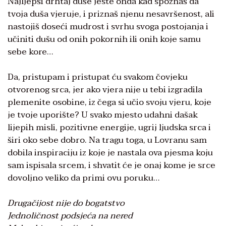
Najljepši drhtaj duše jeste onda kad spoznaš da
tvoja duša vjeruje, i priznaš njenu nesavršenost, ali
nastojiš doseći mudrost i svrhu svoga postojanja i
učiniti dušu od onih pokornih ili onih koje samu
sebe kore…
Da, pristupam i pristupat ću svakom čovjeku
otvorenog srca, jer ako vjera nije u tebi izgradila
plemenite osobine, iz čega si učio svoju vjeru, koje
je tvoje uporište? U svako mjesto udahni dašak
lijepih misli, pozitivne energije, ugrij ljudska srca i
širi oko sebe dobro. Na tragu toga, u Lovranu sam
dobila inspiraciju iz koje je nastala ova pjesma koju
sam ispisala srcem, i shvatit će je onaj kome je srce
dovoljno veliko da primi ovu poruku…
Drugačijost nije do bogatstvo
Jednoličnost podsjeća na nered