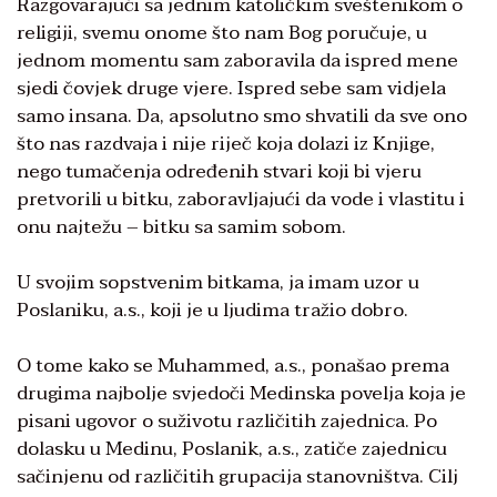
Razgovarajući sa jednim katoličkim sveštenikom o
religiji, svemu onome što nam Bog poručuje, u
jednom momentu sam zaboravila da ispred mene
sjedi čovjek druge vjere. Ispred sebe sam vidjela
samo insana. Da, apsolutno smo shvatili da sve ono
što nas razdvaja i nije riječ koja dolazi iz Knjige,
nego tumačenja određenih stvari koji bi vjeru
pretvorili u bitku, zaboravljajući da vode i vlastitu i
onu najtežu – bitku sa samim sobom.
U svojim sopstvenim bitkama, ja imam uzor u
Poslaniku, a.s., koji je u ljudima tražio dobro.
O tome kako se Muhammed, a.s., ponašao prema
drugima najbolje svjedoči Medinska povelja koja je
pisani ugovor o suživotu različitih zajednica. Po
dolasku u Medinu, Poslanik, a.s., zatiče zajednicu
sačinjenu od različitih grupacija stanovništva. Cilj