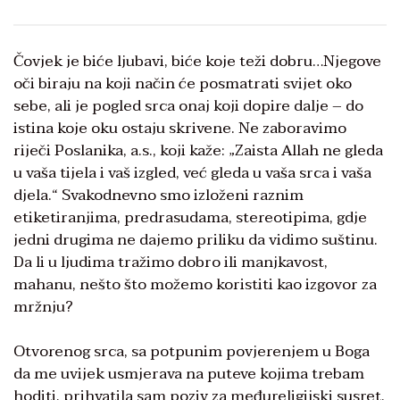
Čovjek je biće ljubavi, biće koje teži dobru…Njegove
oči biraju na koji način će posmatrati svijet oko
sebe, ali je pogled srca onaj koji dopire dalje – do
istina koje oku ostaju skrivene. Ne zaboravimo
riječi Poslanika, a.s., koji kaže: „Zaista Allah ne gleda
u vaša tijela i vaš izgled, već gleda u vaša srca i vaša
djela.“ Svakodnevno smo izloženi raznim
etiketiranjima, predrasudama, stereotipima, gdje
jedni drugima ne dajemo priliku da vidimo suštinu.
Da li u ljudima tražimo dobro ili manjkavost,
mahanu, nešto što možemo koristiti kao izgovor za
mržnju?
Otvorenog srca, sa potpunim povjerenjem u Boga
da me uvijek usmjerava na puteve kojima trebam
hoditi, prihvatila sam poziv za međureligijski susret.