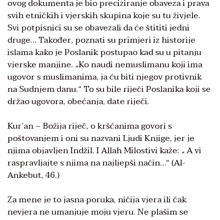
ovog dokumenta je bio preciziranje obaveza i prava
svih etničkih i vjerskih skupina koje su tu živjele.
Svi potpisnici su se obavezali da će štititi jedni
druge… Također, poznati su primjeri iz historije
islama kako je Poslanik postupao kad su u pitanju
vjerske manjine. „Ko naudi nemuslimanu koji ima
ugovor s muslimanima, ja ću biti njegov protivnik
na Sudnjem danu.“ To su bile riječi Poslanika koji se
držao ugovora, obećanja, date riječi.
Kur’an – Božija riječ, o kršćanima govori s
poštovanjem i oni su nazvani Ljudi Knjige, jer je
njima objavljen Indžil. I Allah Milostivi kaže: „ A vi
raspravljajte s njima na najljepši način…“ (Al-
Ankebut, 46.)
Za mene je to jasna poruka, ničija vjera ili čak
nevjera ne umanjuje moju vjeru. Ne plašim se