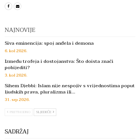
NAJNOVIJE
Siva eminencija: spoj anđela i demona
6. kol 2026.
Između trofeja i dostojanstva: Što doista znači
pobijediti?
3. kol 2026.
Sihem Djebbi: Islam nije nespojiv s vrijednostima poput
ljudskih prava, pluralizma ili…
31. srp 2026.
PRETHODNO
SLJEDEĆE
SADRŽAJ