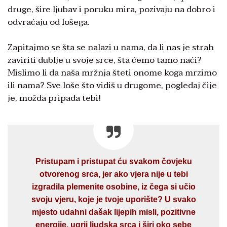
druge, šire ljubav i poruku mira, pozivaju na dobro i
odvraćaju od lošega.
Zapitajmo se šta se nalazi u nama, da li nas je strah
zaviriti dublje u svoje srce, šta ćemo tamo naći?
Mislimo li da naša mržnja šteti onome koga mrzimo
ili nama? Sve loše što vidiš u drugome, pogledaj čije
je, možda pripada tebi!
Pristupam i pristupat ću svakom čovjeku
otvorenog srca, jer ako vjera nije u tebi
izgradila plemenite osobine, iz čega si učio
svoju vjeru, koje je tvoje uporište? U svako
mjesto udahni dašak lijepih misli, pozitivne
energije, ugrij ljudska srca i širi oko sebe