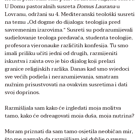
U Domu pastoralnih susreta
Domus Laurana
u
Lovranu, održani su 4. Mediteranski teološki susreti
na temu „Od dogme do dijaloga: teologija pred
savremenim izazovima.“ Susreti su podrazumijevali
sudjelovanje teologa predavača, studenta teologije,
profesora vjeronauke različitih konfesija. Tu smo
imali priliku učiti jedni od drugih, razmijeniti
iskustva i zaista ovo je bio dijalog koji prelazi
granice religijskih razlika. Danas kad smo svjedoci
sve većih podjela i nerazumijevanja, smatram
nužnim prisustvovati na ovakvim susretima i dati
svoj doprinos.
Razmišljala sam kako će izgledati moja molitva
tamo, kako će odreagovati moja duša, moja nutrina?
Moram priznati da sam tamo osjetila neobičan mir,
što me nagnalo da razmišljam još dublje o svemu.