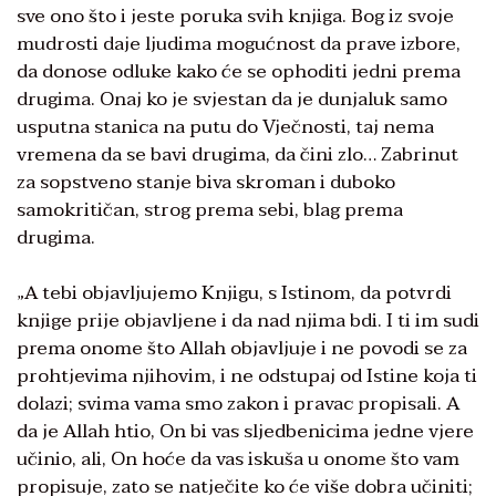
sve ono što i jeste poruka svih knjiga. Bog iz svoje
mudrosti daje ljudima mogućnost da prave izbore,
da donose odluke kako će se ophoditi jedni prema
drugima. Onaj ko je svjestan da je dunjaluk samo
usputna stanica na putu do Vječnosti, taj nema
vremena da se bavi drugima, da čini zlo… Zabrinut
za sopstveno stanje biva skroman i duboko
samokritičan, strog prema sebi, blag prema
drugima.
„A tebi objavljujemo Knjigu, s Istinom, da potvrdi
knjige prije objavljene i da nad njima bdi. I ti im sudi
prema onome što Allah objavljuje i ne povodi se za
prohtjevima njihovim, i ne odstupaj od Istine koja ti
dolazi; svima vama smo zakon i pravac propisali. A
da je Allah htio, On bi vas sljedbenicima jedne vjere
učinio, ali, On hoće da vas iskuša u onome što vam
propisuje, zato se natječite ko će više dobra učiniti;