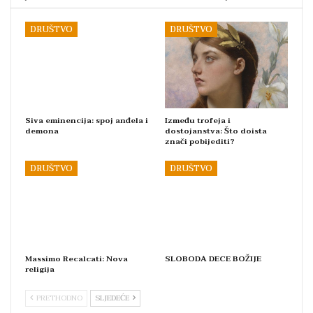
DRUŠTVO
DRUŠTVO
Siva eminencija: spoj anđela i
Između trofeja i
demona
dostojanstva: Što doista
znači pobijediti?
DRUŠTVO
DRUŠTVO
Massimo Recalcati: Nova
SLOBODA DECE BOŽIJE
religija
PRETHODNO
SLJEDEĆE