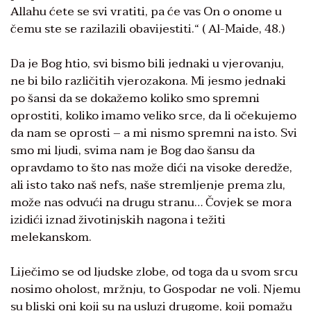
Allahu ćete se svi vratiti, pa će vas On o onome u
čemu ste se razilazili obavijestiti.“ ( Al-Maide, 48.)
Da je Bog htio, svi bismo bili jednaki u vjerovanju,
ne bi bilo različitih vjerozakona. Mi jesmo jednaki
po šansi da se dokažemo koliko smo spremni
oprostiti, koliko imamo veliko srce, da li očekujemo
da nam se oprosti – a mi nismo spremni na isto. Svi
smo mi ljudi, svima nam je Bog dao šansu da
opravdamo to što nas može dići na visoke deredže,
ali isto tako naš nefs, naše stremljenje prema zlu,
može nas odvući na drugu stranu… Čovjek se mora
izidići iznad životinjskih nagona i težiti
melekanskom.
Liječimo se od ljudske zlobe, od toga da u svom srcu
nosimo oholost, mržnju, to Gospodar ne voli. Njemu
su bliski oni koji su na usluzi drugome, koji pomažu