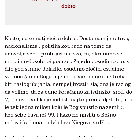
dobro
Nastoj da se natječeš u dobru. Dosta nam je ratova,
nacionalizma i politika koji rade na tome da
udovolje sebi i prohtjevima svojim, okrenimo se
miru i međusobnoj podršci. Zajedno osudimo zlo, s
čije god strane dolazilo, osudimo zločin, osudimo
sve ono što ni Bogu nije milo. Vjera nije i ne treba
biti razlog ubijanja, netrpeljivosti i zla, ona je razlog
da volimo, da zajedno koračamo ka istinskoj sreći do
Vječnosti. Velika je milost majke prema djetetu, a to
je tek jedna milost koju je Bog spustio na zemlju,
kod sebe čuva još 99. I kako ne misliti o Božijoj
milosti kad ona nadvladava Njegovu srdžbu…