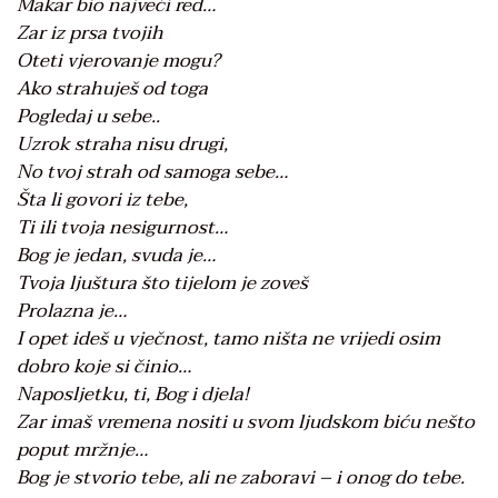
Makar bio najveći red…
Zar iz prsa tvojih
Oteti vjerovanje mogu?
Ako strahuješ od toga
Pogledaj u sebe..
Uzrok straha nisu drugi,
No tvoj strah od samoga sebe…
Šta li govori iz tebe,
Ti ili tvoja nesigurnost…
Bog je jedan, svuda je…
Tvoja ljuštura što tijelom je zoveš
Prolazna je…
I opet ideš u vječnost, tamo ništa ne vrijedi osim
dobro koje si činio…
Naposljetku, ti, Bog i djela!
Zar imaš vremena nositi u svom ljudskom biću nešto
poput mržnje…
Bog je stvorio tebe, ali ne zaboravi – i onog do tebe.