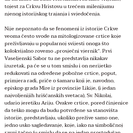
tojest za Crkvu Hristovu u trećem milenijumu
njenog istorijskog trajanja i svjedočenja.
Nije nepoznato da se fenomeni iz istorije Crkve
veoma često svode na mitologizovane crtice koje
preživljavaju u popularnoj svijesti onoga što
kolokvijalno zovemo „prosječni vjernik“. Prvi
Vaseljenski Sabor tu ne predstavlja nikakav
izuzetak, pa će se u tom smislu i on nerijetko
redukovati na određene pobožne crtice, poput,
primjera radi, priče o šamaru koji je, navodno,
episkop grada Mire iz provincije Likije, (i jedan
najvoljenijih hrišćanskih svetaca), Sv. Nikolaj,
udario jeretiku Ariju. Ovakve crtice, pored činjenice
da teško mogu da budu potvrđene sa stanovišta
istorije, predstavljaju, ukoliko prežive samo one,
jedno usko sagledavanje, koje, iako na simboličnoj
ravni tačno (u smislu da se na jedan prostodušan