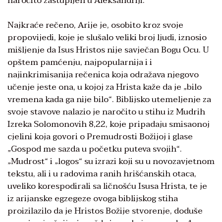
naročito zastupljen u Aleksandriji.
Najkraće rečeno, Arije je, osobito kroz svoje
propovijedi, koje je slušalo veliki broj ljudi, iznosio
mišljenje da Isus Hristos nije savječan Bogu Ocu. U
opštem pamćenju, najpopularnija i i
najinkrimisanija rečenica koja odražava njegovo
učenje jeste ona, u kojoj za Hrista kaže da je „bilo
vremena kada ga nije bilo“. Biblijsko utemeljenje za
svoje stavove nalazio je naročito u stihu iz Mudrih
Izreka Solomonovih 8,22, koje pripadaju smisaonoj
cjelini koja govori o Premudrosti Božijoj i glase
„Gospod me sazda u početku puteva svojih“.
„Mudrost“ i „logos“ su izrazi koji su u novozavjetnom
tekstu, ali i u radovima ranih hrišćanskih otaca,
uveliko korespodirali sa ličnošću Isusa Hrista, te je
iz arijanske egzegeze ovoga biblijskog stiha
proizilazilo da je Hristos Božije stvorenje, doduše