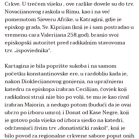
Crkve. U trećem vijeku , ove razlike dovele su do tzv.
Novacijanovog raskola u Rimu, kao i na već
pomenutom Sjeveru Afrike, u Katragini, gdje je
episkop grada, Sv. Kiprijan (koji je i sam postradao u
vremenu cara Valerijana 258.god), branio svoj
episkopski autoritet pred radikalnim stavovoma
tzv. „ispovjednika“.
Kartagina je bila poprište sukoba i na samom
početku konstantinovske ere, u razdoblju kada je,
nakon Dioklecijanovog gonjenja, na upražnjenu
katedru za episkopa izabran Cecilijan, čovjek koji
radikalnoj struji nije bio po volji, te mu je kao rival
izabran Majorin, a nedugo potom (budući da je ovaj
ubrzo po izboru umro), i Donat od Kase Negre, koji
je gotovo pola vijeka od izbora sjedio na katedri,
održavajući živim tzv „donatistički raskol“, koji je
bilo povod za regionalne crkvene sabore poput onih