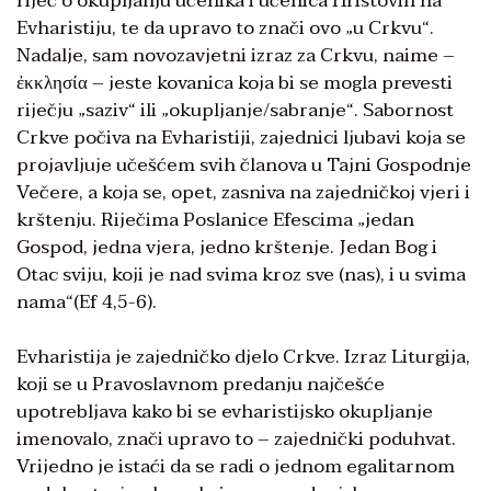
riječ o okupljanju učenika i učenica Hristovih na
Evharistiju, te da upravo to znači ovo „u Crkvu“.
Nadalje, sam novozavjetni izraz za Crkvu, naime –
ἐκκλησία – jeste kovanica koja bi se mogla prevesti
riječju „saziv“ ili „okupljanje/sabranje“. Sabornost
Crkve počiva na Evharistiji, zajednici ljubavi koja se
projavljuje učešćem svih članova u Tajni Gospodnje
Večere, a koja se, opet, zasniva na zajedničkoj vjeri i
krštenju. Riječima Poslanice Efescima „jedan
Gospod, jedna vjera, jedno krštenje. Jedan Bog i
Otac sviju, koji je nad svima kroz sve (nas), i u svima
nama“(Ef 4,5-6).
Evharistija je zajedničko djelo Crkve. Izraz Liturgija,
koji se u Pravoslavnom predanju najčešće
upotrebljava kako bi se evharistijsko okupljanje
imenovalo, znači upravo to – zajednički poduhvat.
Vrijedno je istaći da se radi o jednom egalitarnom