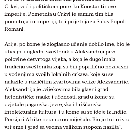
Crkvi, već i političkom poretku Konstantinove
imperije. Pometnja u Crkvi je samim tim bila
pometnja i u imperiji, te i prijetnja za Salus Populi
Romani.
Arije, po kome je zloglasno učenje dobilo ime, bio je
uticajni i ugledni sveštenik u Aleksandriji prve
polovine četvrtoga vijeka, a koja je dugo imala
tradiciju sveštenika koji su bili poprilično nezavisni
u vođenjima svojih lokalnih crkava, koje su se
nalazile u različitim kvartovima velike Aleksandrije.
Aleksandrija je „vijekovima bila glavni grad
helenističke nauke i učenosti, grad u kome su
cvjetale paganska, jevrejska i hrišćanska
intelektualna kultura, i u kome su se ideje iz Indije,
Persije i Afrike neumorno miješale. Bio je to i u isto
vrijeme i grad sa veoma velikom stopom nasilja“.