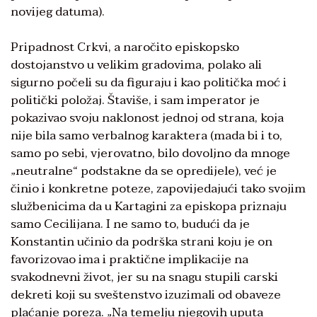
novijeg datuma).
Pripadnost Crkvi, a naročito episkopsko
dostojanstvo u velikim gradovima, polako ali
sigurno počeli su da figuraju i kao politička moć i
politički položaj. Štaviše, i sam imperator je
pokazivao svoju naklonost jednoj od strana, koja
nije bila samo verbalnog karaktera (mada bi i to,
samo po sebi, vjerovatno, bilo dovoljno da mnoge
„neutralne“ podstakne da se opredijele), već je
činio i konkretne poteze, zapovijedajući tako svojim
službenicima da u Kartagini za episkopa priznaju
samo Cecilijana. I ne samo to, budući da je
Konstantin učinio da podrška strani koju je on
favorizovao ima i praktične implikacije na
svakodnevni život, jer su na snagu stupili carski
dekreti koji su sveštenstvo izuzimali od obaveze
plaćanje poreza. „Na temelju njegovih uputa