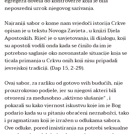
egzegeza dovela do kontroverze koja je bila
neposredni uzrok njegovog sazivanja.
Najraniji sabor o kome nam svjedoči istorija Crkve
opisan je u tekstu Novoga Zavjeta , u knjizi Djela
Apostoskih. Riječ je o savjetovanju, ili dijalogu, koji
su apostoli vodili onda kada se činilo da im je
potrebno saglasje oko novonastale situacije koja se
ticala primanja u Crkvu onih koji nisu pripadali
jevrejskoj tradiciji. (Dap 15, 2-29).
Ovaj sabor, za razliku od gotovo svih budućih, nije
prouzrokovao podjele, jer su njegovi akteri bili
otvoreni za međusobno „aktivno slušanje“ , i
pokazali su kako vjernost iskustvu koje im je Bog
podario kada su u pitanju obraćeni neznabožci, tako
i pragmatizam koji je izražen u odlukama sabora.
Ove odluke, pored insistiranja na potrebi seksualne