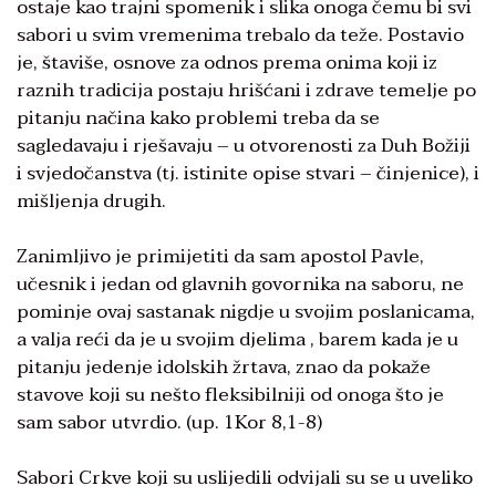
ostaje kao trajni spomenik i slika onoga čemu bi svi
sabori u svim vremenima trebalo da teže. Postavio
je, štaviše, osnove za odnos prema onima koji iz
raznih tradicija postaju hrišćani i zdrave temelje po
pitanju načina kako problemi treba da se
sagledavaju i rješavaju – u otvorenosti za Duh Božiji
i svjedočanstva (tj. istinite opise stvari – činjenice), i
mišljenja drugih.
Zanimljivo je primijetiti da sam apostol Pavle,
učesnik i jedan od glavnih govornika na saboru, ne
pominje ovaj sastanak nigdje u svojim poslanicama,
a valja reći da je u svojim djelima , barem kada je u
pitanju jedenje idolskih žrtava, znao da pokaže
stavove koji su nešto fleksibilniji od onoga što je
sam sabor utvrdio. (up. 1Kor 8,1-8)
Sabori Crkve koji su uslijedili odvijali su se u uveliko