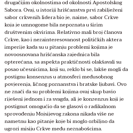
drugačijim okolnostima od okolnosti Apostolskog
Sabora. Ovaj, u istoriji hrišćanstva prvi zabilježeni
sabor crkvenih lidera bio je, naime, sabor Crkve
koja je umnogome bila nepoznata u širim
društvenim okvirima. Relativno mali broj članova
Crkve, kao i nezainteresovanost političkih aktera
imperije kada su u pitanju problemi kojima je
novoosnovana hrišćanska zajednica bila
opterećana, sa aspekta praktičnosti olakšavali su
posao učesnicima, koji su, reklo bi se, lakše mogli da
postignu konsenzus u atmosferi međusobnog
povjerenja, ličnog poznanstva i bratske ljubavi. Ovo
ne znači da su problemi kojima ovaj skup bavio
riješeni jednom i za svagda, ali je konzenzus koji je
postignut omogućio da se glasovi o radikalnom
sprovođenju Mojsijevog zakona nikada više ne
nametnu kao pitanje koje bi moglo ozbiljno da
ugrozi misiju Crkve među neznabošcima.