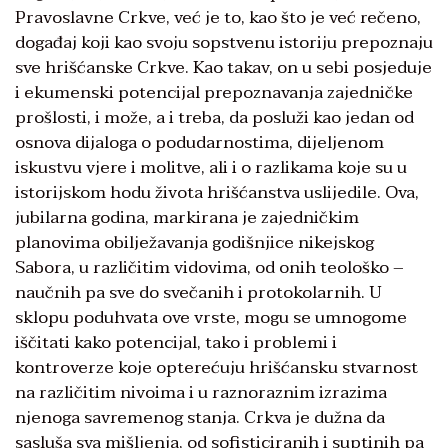
Pravoslavne Crkve, već je to, kao što je već rečeno,
događaj koji kao svoju sopstvenu istoriju prepoznaju
sve hrišćanske Crkve. Kao takav, on u sebi posjeduje
i ekumenski potencijal prepoznavanja zajedničke
prošlosti, i može, a i treba, da posluži kao jedan od
osnova dijaloga o podudarnostima, dijeljenom
iskustvu vjere i molitve, ali i o razlikama koje su u
istorijskom hodu života hrišćanstva uslijedile. Ova,
jubilarna godina, markirana je zajedničkim
planovima obilježavanja godišnjice nikejskog
Sabora, u različitim vidovima, od onih teološko –
naučnih pa sve do svečanih i protokolarnih. U
sklopu poduhvata ove vrste, mogu se umnogome
iščitati kako potencijal, tako i problemi i
kontroverze koje opterećuju hrišćansku stvarnost
na različitim nivoima i u raznoraznim izrazima
njenoga savremenog stanja. Crkva je dužna da
sasluša sva mišljenja, od sofisticiranih i suptinih pa