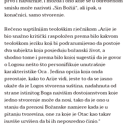
prvo i najvažnije, i možda i ono koje se u određenom
smislu može nazivati „Sin Božiji“, ali ipak, u
konačnici, samo stvorenje.
Rečeno suptilnijim teološkim rječnikom „Arije je
bio snažno kritički raspoložen prema bilo kakvom
teološkom jeziku koji bi podrazumijevao da postoje
dva subjekta koja posjeduju božanski život, a
shodno tome i prema bilo kojoj sugestiji da je govor
o Logosu nešto što personifikuje unutrašnje
karakteristike Oca . Jedina opcija koja onda
preostaje, kako to Arije vidi, jeste to da se jasno
ukaže da je Logos stvorena suština, nadahnuta od
strane istinitog Boga najvišim dostojanstvom koje
jedno stvorenje može da nosi, tako da je ono u
stanju da prenosi Božanske namjere kada je u
pitanju tvorevina, one za koje je Otac kao takav
isuviše uzvišen da bi ih neposredno činio.“