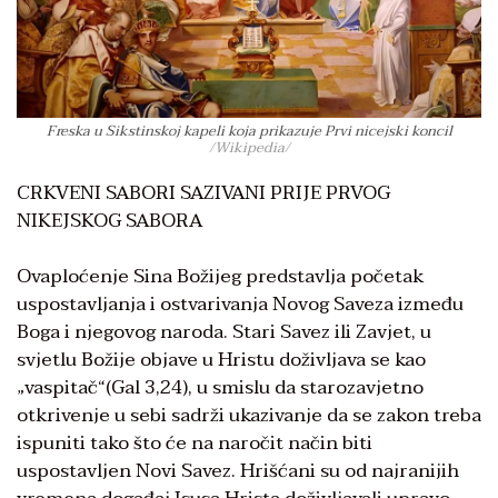
Freska u Sikstinskoj kapeli koja prikazuje Prvi nicejski koncil
/Wikipedia/
CRKVENI SABORI SAZIVANI PRIJE PRVOG
NIKEJSKOG SABORA
Ovaploćenje Sina Božijeg predstavlja početak
uspostavljanja i ostvarivanja Novog Saveza između
Boga i njegovog naroda. Stari Savez ili Zavjet, u
svjetlu Božije objave u Hristu doživljava se kao
„vaspitač“(Gal 3,24), u smislu da starozavjetno
otkrivenje u sebi sadrži ukazivanje da se zakon treba
ispuniti tako što će na naročit način biti
uspostavljen Novi Savez. Hrišćani su od najranijih