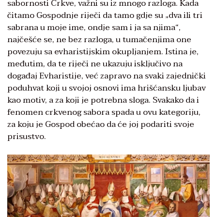
sabornosti Crkve, važni su iz mnogo razloga. Kada
čitamo Gospodnje riječi da tamo gdje su „dva ili tri
sabrana u moje ime, ondje sam i ja sa njima“,
najčešće se, ne bez razloga, u tumačenjima one
povezuju sa evharistijskim okupljanjem. Istina je,
međutim, da te riječi ne ukazuju isključivo na
događaj Evharistije, već zapravo na svaki zajednički
poduhvat koji u svojoj osnovi ima hrišćansku ljubav
kao motiv, a za koji je potrebna sloga. Svakako da i
fenomen crkvenog sabora spada u ovu kategoriju,
za koju je Gospod obećao da će joj podariti svoje
prisustvo.