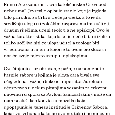
Rimu i Aleksandriji i „svoj katoličanskoj Crkvi pod
nebesima“. Jevsevije opisuje stanje koje je izgleda
bilo prirodno za Crkvu trećega vijeka, a to je da
središnju ulogu u teološkim raspravama ima učitelj,
drugim riječima, učeni teolog, a ne episkopi. Ovo je
važna karakteristika, koja kasnije neće biti ni izbliza
toliko uočljiva niti će uloga učitelja teologa biti
vrjednovana u mjeri u kojoj je to ovdje bio slučaj, i
ona će svoje mjesto ustupiti episkopima.
Ova činjenica, uz obraćanje pažnje na pomenute
kasnije sabore u kojima je uloga cara bivala sve
očiglednija i važnija (iako je imperator Aurelijan
učestvovao u nekim pitanjima vezanim za crkvenu
imovinu i u sporu sa Pavlom Samosatskim), može da
nam posluži kao kockica u mozaiku koja
upoptpunjuje genezu institucije Crkvenog Sabora,
koja svoj vrhunac kako po ovome, tako i po mnogim