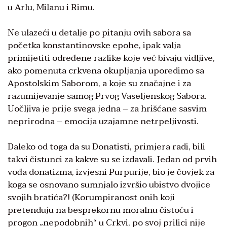
u Arlu, Milanu i Rimu.
Ne ulazeći u detalje po pitanju ovih sabora sa
početka konstantinovske epohe, ipak valja
primijetiti određene razlike koje već bivaju vidljive,
ako pomenuta crkvena okupljanja uporedimo sa
Apostolskim Saborom, a koje su značajne i za
razumijevanje samog Prvog Vaseljenskog Sabora.
Uočljiva je prije svega jedna – za hrišćane sasvim
neprirodna – emocija uzajamne netrpeljivosti.
Daleko od toga da su Donatisti, primjera radi, bili
takvi čistunci za kakve su se izdavali. Jedan od prvih
vođa donatizma, izvjesni Purpurije, bio je čovjek za
koga se osnovano sumnjalo izvršio ubistvo dvojice
svojih bratića?! (Korumpiranost onih koji
pretenduju na besprekornu moralnu čistoću i
progon „nepodobnih“ u Crkvi, po svoj prilici nije