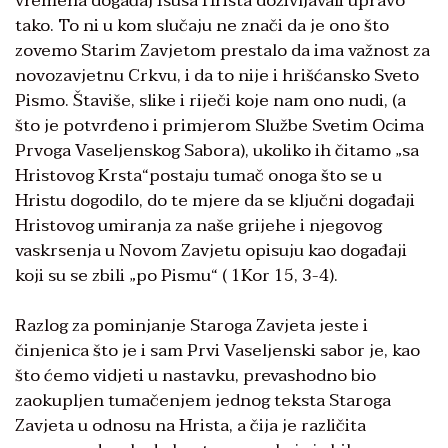
vremena događaj Isusa Hrista doživljavali upravo
tako. To ni u kom slučaju ne znači da je ono što
zovemo Starim Zavjetom prestalo da ima važnost za
novozavjetnu Crkvu, i da to nije i hrišćansko Sveto
Pismo. Štaviše, slike i riječi koje nam ono nudi, (a
što je potvrđeno i primjerom Službe Svetim Ocima
Prvoga Vaseljenskog Sabora), ukoliko ih čitamo „sa
Hristovog Krsta“postaju tumač onoga što se u
Hristu dogodilo, do te mjere da se ključni događaji
Hristovog umiranja za naše grijehe i njegovog
vaskrsenja u Novom Zavjetu opisuju kao događaji
koji su se zbili „po Pismu“ ( 1Kor 15, 3-4).
Razlog za pominjanje Staroga Zavjeta jeste i
činjenica što je i sam Prvi Vaseljenski sabor je, kao
što ćemo vidjeti u nastavku, prevashodno bio
zaokupljen tumačenjem jednog teksta Staroga
Zavjeta u odnosu na Hrista, a čija je različita