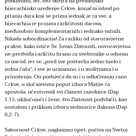
poduhvatu, jer, bez obzira na predanjsko
hijerarhijsko uređenje Crkve, konačni ishod po
pitanju dara koji se prima jednak je za sve, a
hijerarhija je projava različitosti darova,
međusobno komplementarnih i jednako važnih.
Nikada subordinacija! Za razliku od starozavjetne
prakse, kako ističe Sv. Jovan Zlatousti, novozavjetna
ne predviđa različitu hranu za sveštenike u odnosu
za narod, jer se „pred sve postavlja jedno tijelo i
jedna čaša“, i sve je uzajamno, i u molitvama i u
prinošenju. On podsjeća da su i u odlučivanju rane
Crkve, u slučajevima poput izbora Matije za
apostola, učestvovali svi članovi zajednice (Dap
1,15, uključujući i žene, što Zlatousti podvlači), kao
uostalom i prilikom izbora sedmorice đakona (Dap
6,2-7).
Sabornost Crkve, naglasimo opet, počiva na Svetoj