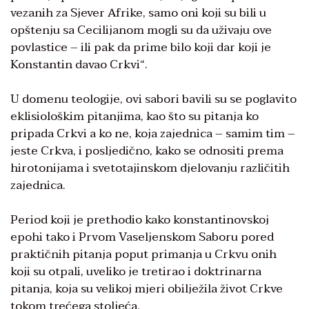
vezanih za Sjever Afrike, samo oni koji su bili u
opštenju sa Cecilijanom mogli su da uživaju ove
povlastice – ili pak da prime bilo koji dar koji je
Konstantin davao Crkvi“.
U domenu teologije, ovi sabori bavili su se poglavito
eklisiološkim pitanjima, kao što su pitanja ko
pripada Crkvi a ko ne, koja zajednica – samim tim –
jeste Crkva, i posljedično, kako se odnositi prema
hirotonijama i svetotajinskom djelovanju različitih
zajednica.
Period koji je prethodio kako konstantinovskoj
epohi tako i Prvom Vaseljenskom Saboru pored
praktičnih pitanja poput primanja u Crkvu onih
koji su otpali, uveliko je tretirao i doktrinarna
pitanja, koja su velikoj mjeri obilježila život Crkve
tokom trećega stoljeća.