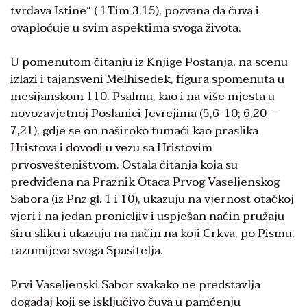
tvrđava Istine“ ( 1Tim 3,15), pozvana da čuva i
ovaploćuje u svim aspektima svoga života.
U pomenutom čitanju iz Knjige Postanja, na scenu
izlazi i tajansveni Melhisedek, figura spomenuta u
mesijanskom 110. Psalmu, kao i na više mjesta u
novozavjetnoj Poslanici Jevrejima (5,6-10; 6,20 –
7,21), gdje se on naširoko tumači kao praslika
Hristova i dovodi u vezu sa Hristovim
prvosvešteništvom. Ostala čitanja koja su
predviđena na Praznik Otaca Prvog Vaseljenskog
Sabora (iz Pnz gl. 1 i 10), ukazuju na vjernost otačkoj
vjeri i na jedan pronicljiv i uspješan način pružaju
širu sliku i ukazuju na način na koji Crkva, po Pismu,
razumijeva svoga Spasitelja.
Prvi Vaseljenski Sabor svakako ne predstavlja
događaj koji se isključivo čuva u pamćenju