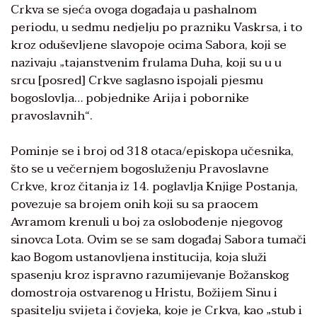
Crkva se sjeća ovoga događaja u pashalnom
periodu, u sedmu nedjelju po prazniku Vaskrsa, i to
kroz oduševljene slavopoje ocima Sabora, koji se
nazivaju „tajanstvenim frulama Duha, koji su u u
srcu [posred] Crkve saglasno ispojali pjesmu
bogoslovlja… pobjednike Arija i pobornike
pravoslavnih“.
Pominje se i broj od 318 otaca/episkopa učesnika,
što se u večernjem bogosluženju Pravoslavne
Crkve, kroz čitanja iz 14. poglavlja Knjige Postanja,
povezuje sa brojem onih koji su sa praocem
Avramom krenuli u boj za oslobođenje njegovog
sinovca Lota. Ovim se se sam događaj Sabora tumači
kao Bogom ustanovljena institucija, koja služi
spasenju kroz ispravno razumijevanje Božanskog
domostroja ostvarenog u Hristu, Božijem Sinu i
spasitelju svijeta i čovjeka, koje je Crkva, kao „stub i