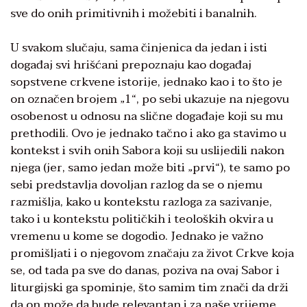
sve do onih primitivnih i možebiti i banalnih.
U svakom slučaju, sama činjenica da jedan i isti
događaj svi hrišćani prepoznaju kao događaj
sopstvene crkvene istorije, jednako kao i to što je
on označen brojem „1“, po sebi ukazuje na njegovu
osobenost u odnosu na slične događaje koji su mu
prethodili. Ovo je jednako tačno i ako ga stavimo u
kontekst i svih onih Sabora koji su uslijedili nakon
njega (jer, samo jedan može biti „prvi“), te samo po
sebi predstavlja dovoljan razlog da se o njemu
razmišlja, kako u kontekstu razloga za sazivanje,
tako i u kontekstu političkih i teoloških okvira u
vremenu u kome se dogodio. Jednako je važno
promišljati i o njegovom značaju za život Crkve koja
se, od tada pa sve do danas, poziva na ovaj Sabor i
liturgijski ga spominje, što samim tim znači da drži
da on može da bude relevantan i za naše vrijeme,