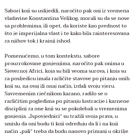
Sabori koji su uslijedili, naročito pak oni iz vremena
vladavine Konstantina Velikog, morali su da se nose
sa problemima, ili opet, da koriste kao prednost to
što je imperijalna vlast i te kako bila zainteresovana
za njihov tok i krajnji ishod.
Pomenućemo, u tom kontekstu, sabore
prouzrokovane gonjenjima, naročito pak onima u
Sjevernoj Africi, koja su bili veoma surova, i koja su
za posljedicu imala različite stavove po pitanju onih
koji su, na ovaj ili onaj način, izdali svoju vjeru.
Savremenim rječnikom kazano, radilo se o
različitim pogledima po pitanju lustracije i kaznene
disciplini za one koji su se pokolebali u vremenima
gonjenja. „Ispovjednici“ su tražili svoja prava, u
smislu da oni budu ti koji određuju da li i na koji
način „pali“ treba da budu nanovo primani u okrilje