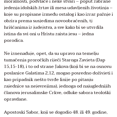
moralnosti, podvlače i neke stvari – poput zabrane
jedenja idolskih žrtav ili mesa udavljenih životinja –
koje su propisane između ostalog i kao izraz pažnje i
obzira prema susjedima novoobraćenih, tj
hrišćanima iz judejstva, a sve kako bi se utvrdila
istina da svi oni u Hristu zaista jesu – jedna
porodica.
Ne iznenađuje, opet, da su upravo na temelju
tumačenja proročkih riječi Staroga Zavjeta (Dap
15,15-18), i to od strane Jakova (koji bi se na osnovu
poslanice Galatima 2,12, mogao posredno doživjeti i
kao pripadnik nešto tvrđe linije po pitanju
zajednice sa nejevrejima), jednoga od najuglednijih
članova jerusalimske Crkve, odluke sabora teološki
opravdane.
Apostoski Sabor, koji se dogodio 48. ili 49. godine,