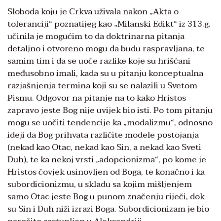
Sloboda koju je Crkva uživala nakon „Akta o
toleranciji“ poznatijeg kao „Milanski Edikt“ iz 313.g.
učinila je mogućim to da doktrinarna pitanja
detaljno i otvoreno mogu da budu raspravljana, te
samim tim i da se uoče razlike koje su hrišćani
međusobno imali, kada su u pitanju konceptualna
razjašnjenja termina koji su se nalazili u Svetom
Pismu. Odgovor na pitanje na to kako Hristos
zapravo jeste Bog nije uvijek bio isti. Po tom pitanju
mogu se uočiti tendencije ka „modalizmu“, odnosno
ideji da Bog prihvata različite modele postojanja
(nekad kao Otac, nekad kao Sin, a nekad kao Sveti
Duh), te ka nekoj vrsti „adopcionizma“, po kome je
Hristos čovjek usinovljen od Boga, te konačno i ka
subordicionizmu, u skladu sa kojim mišljenjem
samo Otac jeste Bog u punom značenju riječi, dok
su Sin i Duh niži izrazi Boga. Subordicionizam je bio