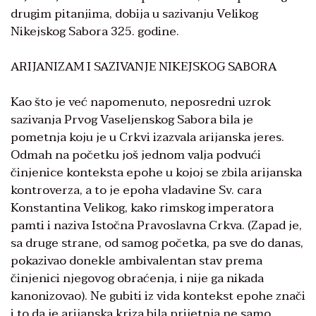
drugim pitanjima, dobija u sazivanju Velikog
Nikejskog Sabora 325. godine.
ARIJANIZAM I SAZIVANJE NIKEJSKOG SABORA
Kao što je već napomenuto, neposredni uzrok
sazivanja Prvog Vaseljenskog Sabora bila je
pometnja koju je u Crkvi izazvala arijanska jeres.
Odmah na početku još jednom valja podvući
činjenice konteksta epohe u kojoj se zbila arijanska
kontroverza, a to je epoha vladavine Sv. cara
Konstantina Velikog, kako rimskog imperatora
pamti i naziva Istočna Pravoslavna Crkva. (Zapad je,
sa druge strane, od samog početka, pa sve do danas,
pokazivao donekle ambivalentan stav prema
činjenici njegovog obraćenja, i nije ga nikada
kanonizovao). Ne gubiti iz vida kontekst epohe znači
i to da je arijanska kriza bila prijetnja ne samo