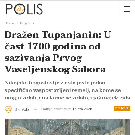
Home
Religija
Dražen Tupanjanin: U
čast 1700 godina od
sazivanja Prvog
Vaseljenskog Sabora
Nikejsko bogoslovlje zaista jeste jedan
specifično vaspostavljeni temelj, na kome se
moglo zidati, i na kome se zidalo, i još uvijek zida
RELIGIJA
Zadnje ažuriranje
16. tra 2026.
By:
Polis