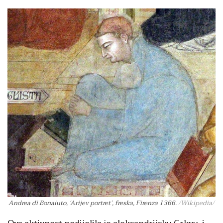
Andrea di Bonaiuto, ‘Arijev portret’, freska, Firenza 1366.
/Wikipedia/