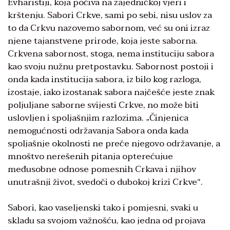
Evharistiji, koja počiva na zajedničkoj vjeri i
krštenju. Sabori Crkve, sami po sebi, nisu uslov za
to da Crkvu nazovemo sabornom, već su oni izraz
njene tajanstvene prirode, koja jeste saborna.
Crkvena sabornost, stoga, nema instituciju sabora
kao svoju nužnu pretpostavku. Sabornost postoji i
onda kada institucija sabora, iz bilo kog razloga,
izostaje, iako izostanak sabora najčešće jeste znak
poljuljane saborne svijesti Crkve, no može biti
uslovljen i spoljašnjim razlozima. „Činjenica
nemogućnosti održavanja Sabora onda kada
spoljašnje okolnosti ne preče njegovo održavanje, a
mnoštvo nerešenih pitanja opterećujue
međusobne odnose pomesnih Crkava i njihov
unutrašnji život, svedoči o dubokoj krizi Crkve“.
Sabori, kao vaseljenski tako i pomjesni, svaki u
skladu sa svojom važnošću, kao jedna od projava