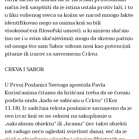
način želi saopštiti da je istina ustala protiv laži, i to
u liku voljenog sveca sa kojim se narod mnogo lakše
identifikovao nego sa onima koji su bili
visokooučeni filosofski umovi), u krajnjem slučaju
(no ne i u svim slučajevima), mogu da skrenu pažnju
od onoga što sam Sabor sobom nosi kao potencijal,
pitanje ili izazov za savremenu Crkvu.
CRKVA I SABOR
U Prvoj Poslanici Svetoga apostola Pavla
Korinćanima čitamo da hrišćani treba da se čuvaju
podjela onda „kada se sabiraju u Crkvu“ (1Kor
11,18). Iz sadržaja teksta poslanice saznajemo da je
ovo izraz koji se ne odnosi na sakupljanje u
„sakralnom objektu“ ili „hramu“ (jer takvi objekti
još zadugo neće ugledati svjetlost dana), već da je