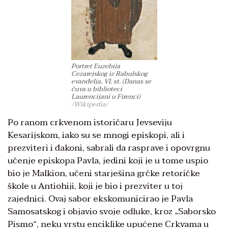
Portret Euzebija
Cezarejskog iz Rabulskog
evanđelja, VI. st. (Danas se
čuva u biblioteci
Laurencijani u Firenci)
/Wikipedia/
Po ranom crkvenom istoričaru Jevseviju
Kesarijskom, iako su se mnogi episkopi, ali i
prezviteri i đakoni, sabrali da rasprave i opovrgnu
učenje episkopa Pavla, jedini koji je u tome uspio
bio je Malkion, učeni starješina grčke retoričke
škole u Antiohiji, koji je bio i prezviter u toj
zajednici. Ovaj sabor ekskomunicirao je Pavla
Samosatskog i objavio svoje odluke, kroz „Saborsko
Pismo“, neku vrstu enciklike upućene Crkvama u