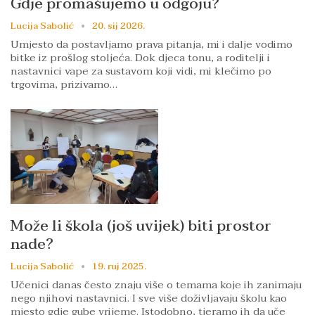
Gdje promašujemo u odgoju?
Lucija Sabolić
20. sij 2026.
Umjesto da postavljamo prava pitanja, mi i dalje vodimo
bitke iz prošlog stoljeća. Dok djeca tonu, a roditelji i
nastavnici vape za sustavom koji vidi, mi klečimo po
trgovima, prizivamo…
Može li škola (još uvijek) biti prostor
nade?
Lucija Sabolić
19. ruj 2025.
Učenici danas često znaju više o temama koje ih zanimaju
nego njihovi nastavnici. I sve više doživljavaju školu kao
mjesto gdje gube vrijeme. Istodobno, tjeramo ih da uče