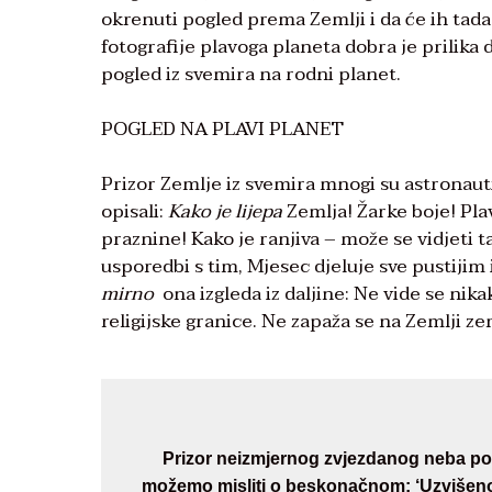
okrenuti pogled prema Zemlji i da će ih tad
fotografije plavoga planeta dobra je prilika
pogled iz svemira na rodni planet.
POGLED NA PLAVI PLANET
Prizor Zemlje iz svemira mnogi su astronauti,
opisali:
Kako je
lijepa
Zemlja! Žarke boje! Pla
praznine! Kako je ranjiva – može se vidjeti t
usporedbi s tim, Mjesec djeluje sve pustijim 
mirno
ona izgleda iz daljine: Ne vide se nika
religijske granice. Ne zapaža se na Zemlji ze
Prizor neizmjernog zvjezdanog neba p
možemo misliti o beskonačnom: ‘Uzvišeno j