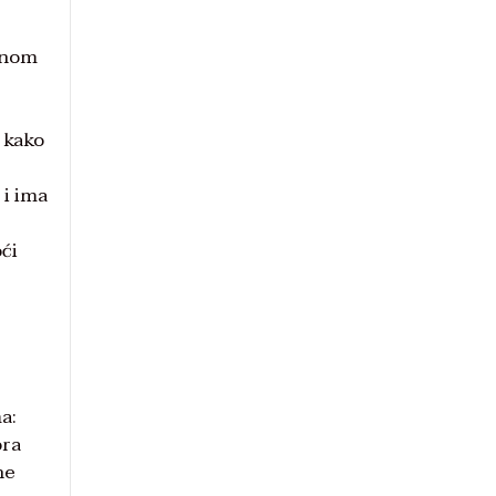
menom
] kako
 i ima
ći
a:
ora
ne