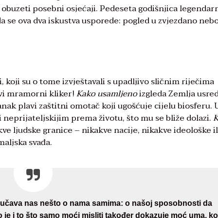
a obuzeti posebni osjećaji. Pedeseta godišnjica legendar
 da se ova dva iskustva usporede: pogled u zvjezdano nebo
 koji su o tome izvještavali s upadljivo sličnim riječima
vi mramorni kliker!
Kako usamljeno
izgleda Zemlja usre
anak plavi zaštitni omotač koji ugošćuje cijelu biosferu. 
i neprijateljskijim prema životu, što mu se bliže dolazi.
K
kve ljudske granice – nikakve nacije, nikakve ideološke il
maljska svađa.
oučava nas nešto o nama samima: o našoj sposobnosti da
e i to što samo moći misliti također dokazuje moć uma, koj