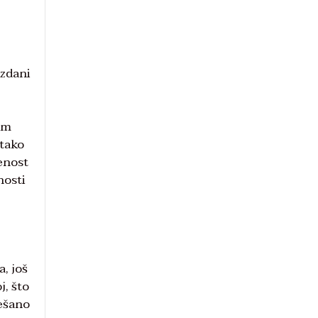
azdani
ram
 tako
enost
nosti
, još
, što
ješano