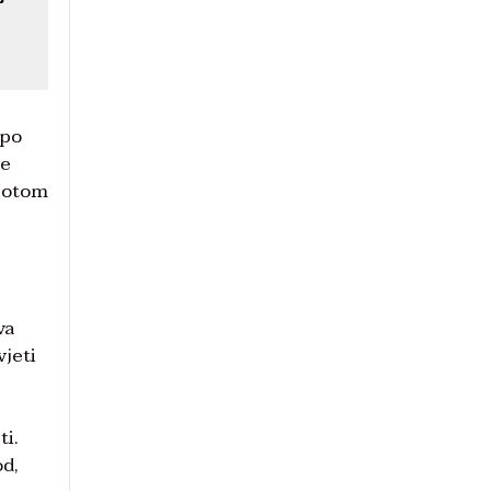
 po
se
epotom
va
vjeti
ti.
od,