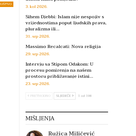
RUŠTVO
3. kol 2026.
Sihem Djebbi: Islam nije nespojiv s
vrijednostima poput ljudskih prava,
pluralizma ili…
31. srp 2026.
Massimo Recalcati: Nova religija
29. srp 2026.
Intervju sa Stipom Odakom: U
procesu pomirenja na našem
prostoru približavanje istini…
23. srp 2026.
PRETHODNO
SLJEDEĆE
1 od 198
MIŠLJENJA
Ružica Miličević