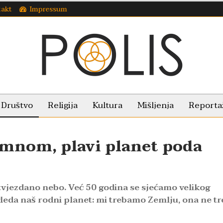
takt
Impressum
Društvo
Religija
Kultura
Mišljenja
Reporta
mnom, plavi planet poda
 zvjezdano nebo. Već 50 godina se sjećamo velikog
zgleda naš rodni planet: mi trebamo Zemlju, ona ne t