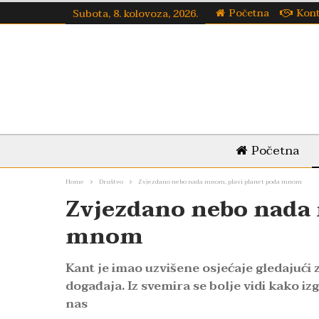
Početna
Kon
Subota, 8. kolovoza, 2026.
Početna
Home
Društvo
Zvjezdano nebo nada mnom, plavi planet poda mnom
Zvjezdano nebo nada 
mnom
Kant je imao uzvišene osjećaje gledajući
događaja. Iz svemira se bolje vidi kako i
nas