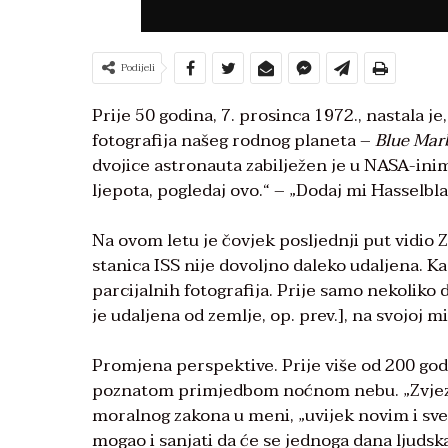
Podijeli
Prije 50 godina, 7. prosinca 1972., nastala j
fotografija našeg rodnog planeta –
Blue Mar
dvojice astronauta zabilježen je u NASA-inim
ljepota, pogledaj ovo.“ – „Dodaj mi Hasselbl
Na ovom letu je čovjek posljednji put vidio
stanica ISS nije dovoljno daleko udaljena. Ka
parcijalnih fotografija. Prije samo nekoliko
je udaljena od zemlje, op. prev.], na svojoj 
Promjena perspektive. Prije više od 200 go
poznatom primjedbom noćnom nebu. „Zvjez
moralnog zakona u meni, „uvijek novim i sve
mogao i sanjati da će se jednoga dana ljuds