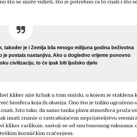
o što se može vidjeti, što je potrebno za to znati i što s
k, također je i Zemlja bila mnogo milijuna godina beživotna
o je postala nastanjiva. Ako u dogledno vrijeme ponovno
ku civilizaciju, to će ipak biti ljudsko djelo
vi kliker nije krhak u tom smislu, u kojem je staklena k
ć biosfera koja ih obavija. Ono što je toliko ugroženo 
 znati. Isto tako, da samo tanka plava atmosfera pruža u
ipak imati znanje o zastrašujućem neprijateljstvu svemir
avi kliker razlikuje, sastoji se od smrtonosnog vakuuma: 
 s teškim kozmičkim zračenjem.