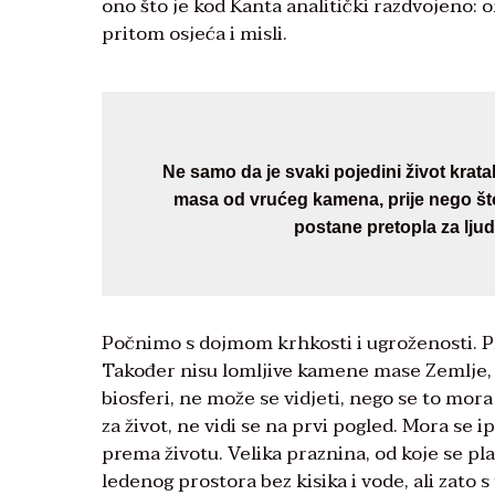
ono što je kod Kanta analitički razdvojeno: on
pritom osjeća i misli.
Ne samo da je svaki pojedini život krata
masa od vrućeg kamena, prije nego št
postane pretopla za ljuds
Počnimo s dojmom krhkosti i ugroženosti. Pla
Također nisu lomljive kamene mase Zemlje, ve
biosferi, ne može se vidjeti, nego se to mora
za život, ne vidi se na prvi pogled. Mora se 
prema životu. Velika praznina, od koje se pl
ledenog prostora bez kisika i vode, ali zato