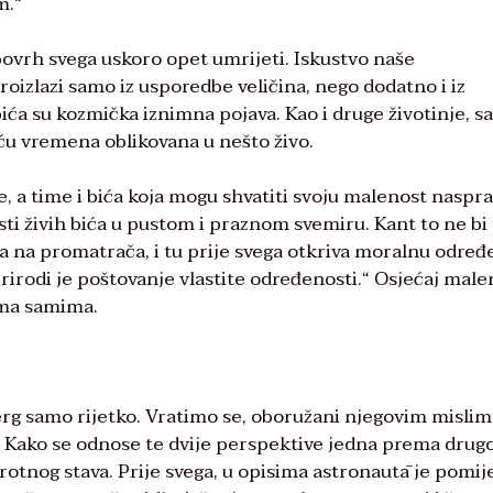
m.“
vrh svega uskoro opet umrijeti. Iskustvo naše
izlazi samo iz usporedbe veličina, nego dodatno i iz
bića su kozmička iznimna pojava. Kao i druge životinje, s
ću vremena oblikovana u nešto živo.
je, a time i bića koja mogu shvatiti svoju malenost nasp
osti živih bića u pustom i praznom svemiru. Kant to ne bi
ća na promatrača, i tu prije svega otkriva moralnu određ
prirodi je poštovanje vlastite određenosti.“ Osjećaj male
ama samima.
erg samo rijetko. Vratimo se, oboružani njegovim mislima
 Kako se odnose te dvije perspektive jedna prema drugoj
rotnog stava. Prije svega, u opisima astronautā je pomi