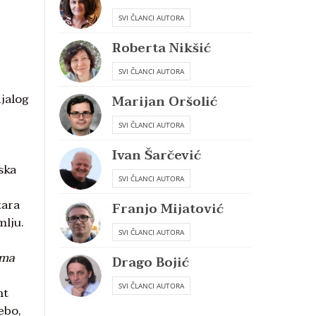
SVI ČLANCI AUTORA
Roberta Nikšić
SVI ČLANCI AUTORA
ijalog
Marijan Oršolić
SVI ČLANCI AUTORA
Ivan Šarčević
ska
SVI ČLANCI AUTORA
tara
Franjo Mijatović
mlju.
SVI ČLANCI AUTORA
uma
Drago Bojić
SVI ČLANCI AUTORA
nt
ebo,