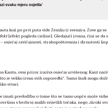
azi svaku mjeru osjetila’
nauta koji po prvi puta vide Zemlju iz svemira. Zove ga se
fekt
[efekt pogleda cjeline]. Gledajući izvana, čini se da 
 osjećaj zavičajnosti, strahopoštovanja i dirnutosti lj
Kantu, ovaj prizor izaziva osjećaj uzvišenog. Kant nazi
o je veliko izvan svih usporedbi“. Samo ljudi mogu doži
iko stvari:
e imati predodžbu o tome što se tamo uopće može vidje
ršinu s bezbroj malih svijetlih točaka, nego „široki sv