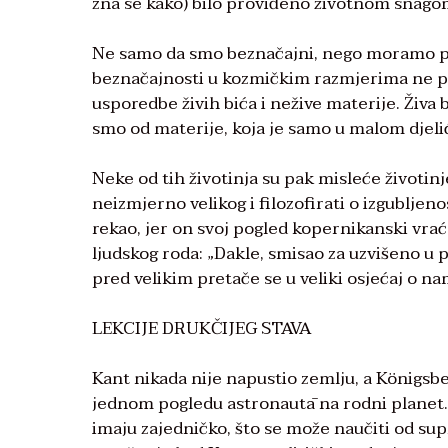
zna se kako) bilo proviđeno životnom snago
Ne samo da smo beznačajni, nego moramo po
beznačajnosti u kozmičkim razmjerima ne pro
usporedbe živih bića i nežive materije. Živa 
smo od materije, koja je samo u malom djeli
Neke od tih životinja su pak misleće životin
neizmjerno velikog i filozofirati o izgubljen
rekao, jer on svoj pogled kopernikanski vra
ljudskog roda: „Dakle, smisao za uzvišeno u 
pred velikim pretače se u veliki osjećaj o n
LEKCIJE DRUKČIJEG STAVA
Kant nikada nije napustio zemlju, a Königsb
jednom pogledu astronautā na rodni planet.
imaju zajedničko, što se može naučiti od sup