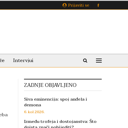
Prijaviti se
že
Intervjui
ZADNJE OBJAVLJENO
Siva eminencija: spoj anđela i
demona
6. kol 2026.
reba
Između trofeja i dostojanstva: Što
doista znači pobijediti?