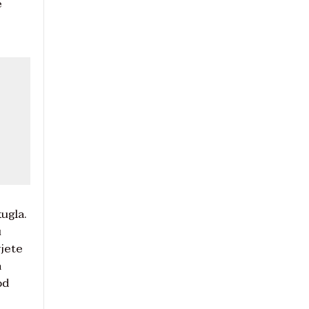
e
ugla.
u
vjete
a
od