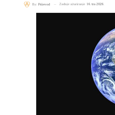
Zadnje ažuriranje
16. tra 2026.
By:
Prijevod