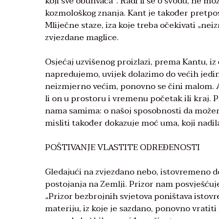
koji sve obuhvaća“. Radi li se o svodu, ne mo
kozmološkog znanja. Kant je također pretpos
Mliječne staze, iza koje treba očekivati ​​„
zvjezdane maglice.
Osjećaj uzvišenog proizlazi, prema Kantu, iz
napredujemo, uvijek dolazimo do većih jedini
neizmjerno većim, ponovno se čini malom. Ali
li on u prostoru i vremenu početak ili kraj
nama samima: o našoj sposobnosti da možemo
misliti također dokazuje moć uma, koji nadila
POŠTIVANJE VLASTITE ODREĐENOSTI
Gledajući na zvjezdano nebo, istovremeno d
postojanja na Zemlji. Prizor nam posvješćuj
„Prizor bezbrojnih svjetova poništava istov
materiju, iz koje je sazdano, ponovno vratiti