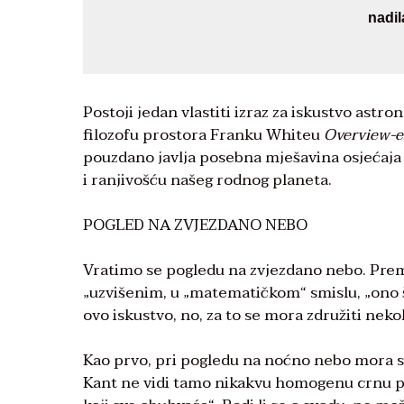
nadil
Postoji jedan vlastiti izraz za iskustvo astro
filozofu prostora Franku Whiteu
Overview-e
pouzdano javlja posebna mješavina osjećaja –
i ranjivošću našeg rodnog planeta.
POGLED NA ZVJEZDANO NEBO
Vratimo se pogledu na zvjezdano nebo. Prema 
„uzvišenim, u „matematičkom“ smislu, „ono št
ovo iskustvo, no, za to se mora združiti nekol
Kao prvo, pri pogledu na noćno nebo mora s
Kant ne vidi tamo nikakvu homogenu crnu pov