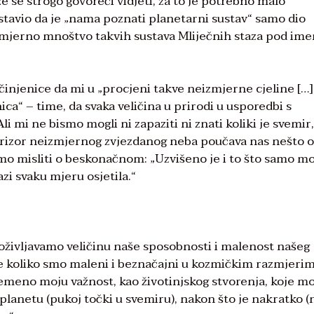
že se strogo govoreći vidjeti, za to je potrebno malo
tavio da je „nama poznati planetarni sustav“ samo dio
neizmjerno mnoštvo takvih sustava Mliječnih staza pod i
 činjenice da mi u „procjeni takve neizmjerne cjeline […
ca“ – time, da svaka veličina u prirodi u usporedbi s
 mi ne bismo mogli ni zapaziti ni znati koliki je svemir,
. Prizor neizmjernog zvjezdanog neba poučava nas nešto o
 misliti o beskonačnom: „Uzvišeno je i to što samo mo
zi svaku mjeru osjetila.“
oživljavamo veličinu naše sposobnosti i malenost našeg
e koliko smo maleni i beznačajni u kozmičkim razmjerim
remeno moju važnost, kao životinjskog stvorenja, koje m
 planetu (pukoj točki u svemiru), nakon što je nakratko (