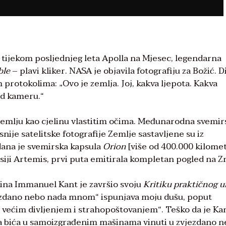
e, tijekom posljednjeg leta Apolla na Mjesec, legendarna
ble
– plavi kliker. NASA je objavila fotografiju za Božić. D
 protokolima: „Ovo je zemlja. Joj, kakva ljepota. Kakva
ad kameru.“
 Zemlju kao cjelinu vlastitim očima. Međunarodna svemir
snije satelitske fotografije Zemlje sastavljene su iz
 dana je svemirska kapsula
Orion
[više od 400.000 kilome
misiji Artemis, prvi puta emitirala kompletan pogled na Z
dina Immanuel Kant je završio svoju
Kritiku praktičnog 
dano nebo nada mnom“ ispunjava moju dušu, poput
 većim divljenjem i strahopoštovanjem“. Teško da je Ka
ka bića u samoizgrađenim mašinama vinuti u zvjezdano n