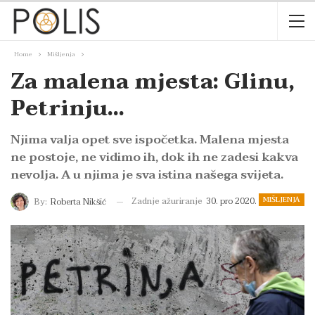
Home
Mišljenja
Za malena mjesta: Glinu,
Petrinju…
Njima valja opet sve ispočetka. Malena mjesta
ne postoje, ne vidimo ih, dok ih ne zadesi kakva
nevolja. A u njima je sva istina našega svijeta.
MIŠLJENJA
Zadnje ažuriranje
30. pro 2020.
By:
Roberta Nikšić