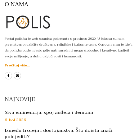
O NAMA
Portal polis.ba je web-stranica pokrenuta u prosincu 2020. U fokusu su nam
prvenstveno različite društvene, religijske i kulturne teme. Osnovna nam je ideja
da polis.ba bude mjesto gdje naši suradnici mogu slobodno i kreativno iznijeti
svoje mišljenje, u duhu uključivosti i humanosti.
Pročitaj više...
NAJNOVIJE
Siva eminencija: spoj anđela i demona
6. kol 2026.
Između trofeja i dostojanstva: Što doista znači
pobijediti?