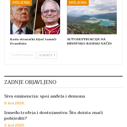
MIŠLJENJA
MIŠLJENJA
Kada stranački ključ tumači
AUTODESTRUKCIJA NA
Evanđelje
HRVATSKO-RAMSKI NAČIN
PRETHODNO
SLJEDEĆE
ZADNJE OBJAVLJENO
Siva eminencija: spoj anđela i demona
6. kol 2026.
Između trofeja i dostojanstva: Što doista znači
pobijediti?
3. kol 2026.