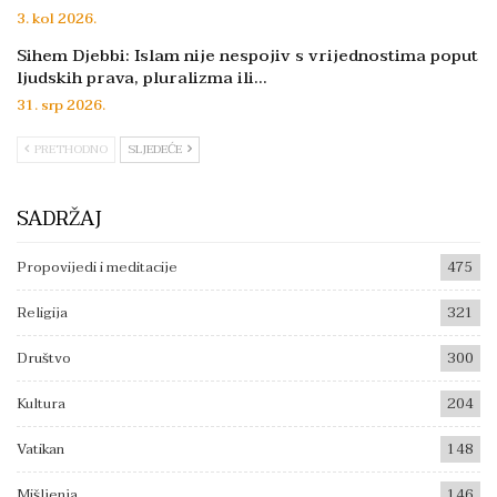
3. kol 2026.
Sihem Djebbi: Islam nije nespojiv s vrijednostima poput
ljudskih prava, pluralizma ili…
31. srp 2026.
PRETHODNO
SLJEDEĆE
SADRŽAJ
Propovijedi i meditacije
475
Religija
321
Društvo
300
Kultura
204
Vatikan
148
Mišljenja
146