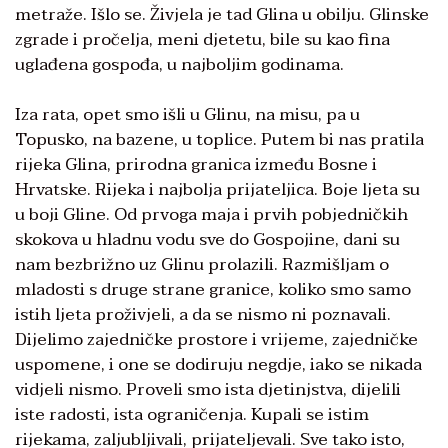
metraže. Išlo se. Živjela je tad Glina u obilju. Glinske
zgrade i pročelja, meni djetetu, bile su kao fina
uglađena gospođa, u najboljim godinama.
Iza rata, opet smo išli u Glinu, na misu, pa u
Topusko, na bazene, u toplice. Putem bi nas pratila
rijeka Glina, prirodna granica između Bosne i
Hrvatske. Rijeka i najbolja prijateljica. Boje ljeta su
u boji Gline. Od prvoga maja i prvih pobjedničkih
skokova u hladnu vodu sve do Gospojine, dani su
nam bezbrižno uz Glinu prolazili. Razmišljam o
mladosti s druge strane granice, koliko smo samo
istih ljeta proživjeli, a da se nismo ni poznavali.
Dijelimo zajedničke prostore i vrijeme, zajedničke
uspomene, i one se dodiruju negdje, iako se nikada
vidjeli nismo. Proveli smo ista djetinjstva, dijelili
iste radosti, ista ograničenja. Kupali se istim
rijekama, zaljubljivali, prijateljevali. Sve tako isto,