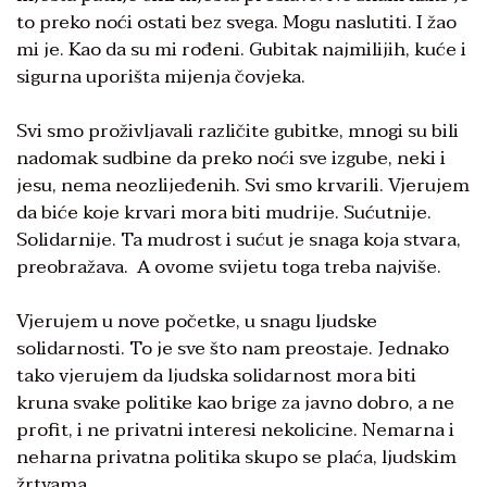
to preko noći ostati bez svega. Mogu naslutiti. I žao
mi je. Kao da su mi rođeni. Gubitak najmilijih, kuće i
sigurna uporišta mijenja čovjeka.
Svi smo proživljavali različite gubitke, mnogi su bili
nadomak sudbine da preko noći sve izgube, neki i
jesu, nema neozlijeđenih. Svi smo krvarili. Vjerujem
da biće koje krvari mora biti mudrije. Sućutnije.
Solidarnije. Ta mudrost i sućut je snaga koja stvara,
preobražava. A ovome svijetu toga treba najviše.
Vjerujem u nove početke, u snagu ljudske
solidarnosti. To je sve što nam preostaje. Jednako
tako vjerujem da ljudska solidarnost mora biti
kruna svake politike kao brige za javno dobro, a ne
profit, i ne privatni interesi nekolicine. Nemarna i
neharna privatna politika skupo se plaća, ljudskim
žrtvama.