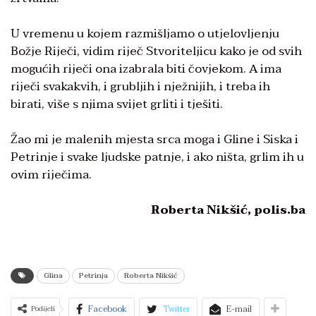
U vremenu u kojem razmišljamo o utjelovljenju
Božje Riječi, vidim riječ Stvoriteljicu kako je od svih
mogućih riječi ona izabrala biti čovjekom. A ima
riječi svakakvih, i grubljih i nježnijih, i treba ih
birati, više s njima svijet grliti i tješiti.
Žao mi je malenih mjesta srca moga i Gline i Siska i
Petrinje i svake ljudske patnje, i ako ništa, grlim ih u
ovim riječima.
Roberta Nikšić, polis.ba
Glina
Petrinja
Roberta Nikšić
Facebook
Twitter
E-mail
Podijeli