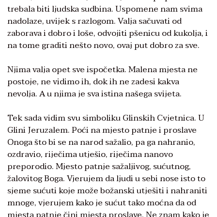
trebala biti ljudska sudbina. Uspomene nam svima
nadolaze, uvijek s razlogom. Valja sačuvati od
zaborava i dobro i loše, odvojiti pšenicu od kukolja, i
na tome graditi nešto novo, ovaj put dobro za sve.
Njima valja opet sve ispočetka. Malena mjesta ne
postoje, ne vidimo ih, dok ih ne zadesi kakva
nevolja. A u njima je sva istina našega svijeta.
Tek sada vidim svu simboliku Glinskih Cvjetnica. U
Glini Jeruzalem. Poći na mjesto patnje i proslave
Onoga što bi se na narod sažalio, pa ga nahranio,
ozdravio, riječima utješio, riječima nanovo
preporodio. Mjesto patnje sažaljivog, sućutnog,
žalovitog Boga. Vjerujem da ljudi u sebi nose isto to
sjeme sućuti koje može božanski utješiti i nahraniti
mnoge, vjerujem kako je sućut tako moćna da od
mjesta patnje čini mjesta proslave. Ne znam kako je