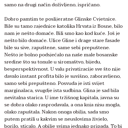
samo na drugi način doživljeno, ispričano.
Dobro pamtim te poslijeratne Glinske Cvjetnice.
Bile su tamo zajednice katolika Hrvata iz Bosne, bilo
nam je nešto domaće. Bili smo kao kod kuće. Još je
nešto bilo domaće. Ulice Gline i drage stare fasade
bile su sive, zapuštene, same sebi prepuštene.
Nešto je bolno podsjećalo na naše male bosanske
sredine što su tonule u siromaštvo, bijedu,
besperspektivnost. U valu privatizacije sve što nije
davalo instant profita bilo je suvišno, zaboravljeno,
samo sebi prepušteno. Posvuda je isti svijet
marginalaca, svugdje ista sudbina. Glina je sad bila
nevitalna starica. U ime tržišnog kapitala, javna su
se dobra olako rasprodavala, a ona koja nisu mogla,
olako zapuštala. Nakon onoga obilja, sada smo
putem pratili u kakvim se neuslovima živjelo,
borilo, sticalo. A obilje svima jednako pripada. To bi