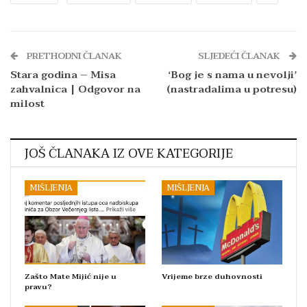
PRETHODNI ČLANAK
SLJEDEĆI ČLANAK
Stara godina – Misa
‘Bog je s nama u nevolji’
zahvalnica | Odgovor na
(nastradalima u potresu)
milost
JOŠ ČLANAKA IZ OVE KATEGORIJE
MIŠLJENJA
MIŠLJENJA
Zašto Mate Mijić nije u
Vrijeme brze duhovnosti
pravu?