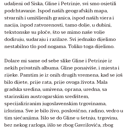
udaljeni od Siska, Gline i Petrinje, svi smo osjetili
podrhtavanje. Ispod naših geografskih mapa,
stvarnih i umišljenih granica, ispod naših vjera i
nacija, ispod zatvorenosti, tamo dolje, u dubini,
tekstonske su ploče, što se mimo naše volje
dodiruju, sudaraju i razilaze. Svi jednako dijelimo
nestabilno tlo pod nogama. Toliko toga dijelimo.
Dolaze mi same od sebe slike Gline i Petrinje iz
nekih privatnih albuma. Gline ponajviše, i mjesta i
rijeke. Pamtim je iz onih drugih vremena, kad se još
bilo dijete, prije rata, prije ovoga života. Mala
gradska sredina, umivena, oprana, uredna, sa
starinskim austrogarskim središtem,
specijaliziranim jugoslavenskim trgovinama,
izlozima. Sve je bilo živo, poslovično, radino, vedro u
tim sjećanjima. Išlo se do Gline u šetnju, trgovinu,
bez nekog razloga, išlo se zbog Gavrilovića, zbog