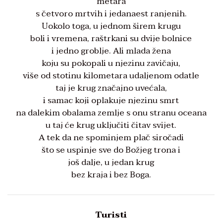
metara
s četvoro mrtvih i jedanaest ranjenih.
Uokolo toga, u jednom širem krugu
boli i vremena, raštrkani su dvije bolnice
i jedno groblje. Ali mlada žena
koju su pokopali u njezinu zavičaju,
više od stotinu kilometara udaljenom odatle
taj je krug značajno uvećala,
i samac koji oplakuje njezinu smrt
na dalekim obalama zemlje s onu stranu oceana
u taj će krug uključiti čitav svijet.
A tek da ne spominjem plač siročadi
što se uspinje sve do Božjeg trona i
još dalje, u jedan krug
bez kraja i bez Boga.
Turisti