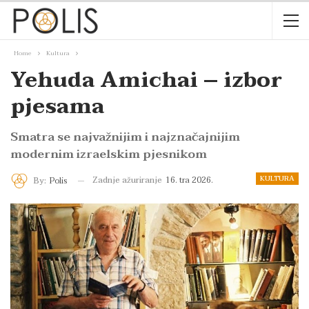
Home
Kultura
Yehuda Amichai – izbor
pjesama
Smatra se najvažnijim i najznačajnijim
modernim izraelskim pjesnikom
KULTURA
Zadnje ažuriranje
16. tra 2026.
By:
Polis