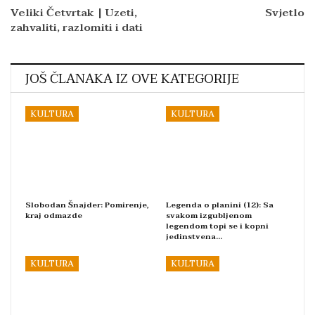
Veliki Četvrtak | Uzeti,
Svjetlo
zahvaliti, razlomiti i dati
JOŠ ČLANAKA IZ OVE KATEGORIJE
KULTURA
KULTURA
Slobodan Šnajder: Pomirenje,
Legenda o planini (12): Sa
kraj odmazde
svakom izgubljenom
legendom topi se i kopni
jedinstvena…
KULTURA
KULTURA