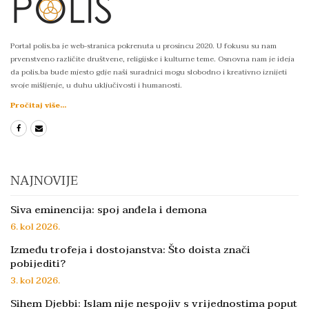
Portal polis.ba je web-stranica pokrenuta u prosincu 2020. U fokusu su nam
prvenstveno različite društvene, religijske i kulturne teme. Osnovna nam je ideja
da polis.ba bude mjesto gdje naši suradnici mogu slobodno i kreativno iznijeti
svoje mišljenje, u duhu uključivosti i humanosti.
Pročitaj više...
NAJNOVIJE
Siva eminencija: spoj anđela i demona
6. kol 2026.
Između trofeja i dostojanstva: Što doista znači
pobijediti?
3. kol 2026.
Sihem Djebbi: Islam nije nespojiv s vrijednostima poput