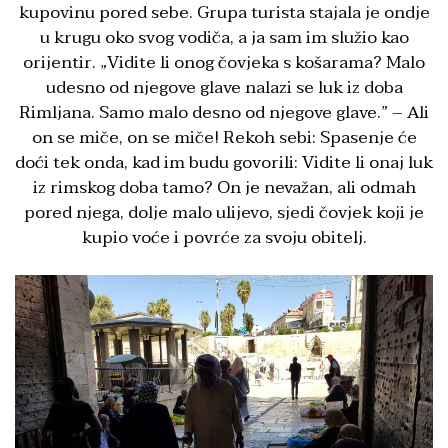
kupovinu pored sebe. Grupa turista stajala je ondje
u krugu oko svog vodiča, a ja sam im služio kao
orijentir. „Vidite li onog čovjeka s košarama? Malo
udesno od njegove glave nalazi se luk iz doba
Rimljana. Samo malo desno od njegove glave.” – Ali
on se miče, on se miče! Rekoh sebi: Spasenje će
doći tek onda, kad im budu govorili: Vidite li onaj luk
iz rimskog doba tamo? On je nevažan, ali odmah
pored njega, dolje malo ulijevo, sjedi čovjek koji je
kupio voće i povrće za svoju obitelj.