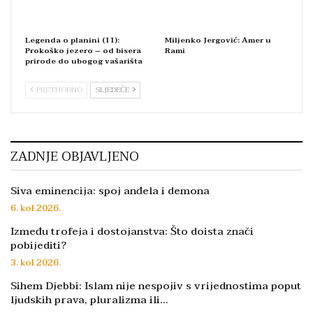
Legenda o planini (11):
Miljenko Jergović: Amer u
Prokoško jezero – od bisera
Rami
prirode do ubogog vašarišta
PRETHODNO
SLJEDEĆE
ZADNJE OBJAVLJENO
Siva eminencija: spoj anđela i demona
6. kol 2026.
Između trofeja i dostojanstva: Što doista znači
pobijediti?
3. kol 2026.
Sihem Djebbi: Islam nije nespojiv s vrijednostima poput
ljudskih prava, pluralizma ili…