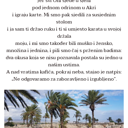
Jer svi Oni sjede u sjeni
pod jednom odrinom u Akri
i igraju karte. Mi smo pak sjedili za susjednim
stolom
i ja sam ti držao ruku i ti si umjesto karata u svojoj
držala
moju, i mi smo također bili muško i žensko,
množina i jednina, i pili smo čaj s prženim badima:
dva okusa koja se nisu poznavala postala su jedno u
našim ustima.
A nad vratima kafića, pokraj neba, stajao je natpis:
„Ne odgovaramo za zaboravljeno i izgubljeno”.