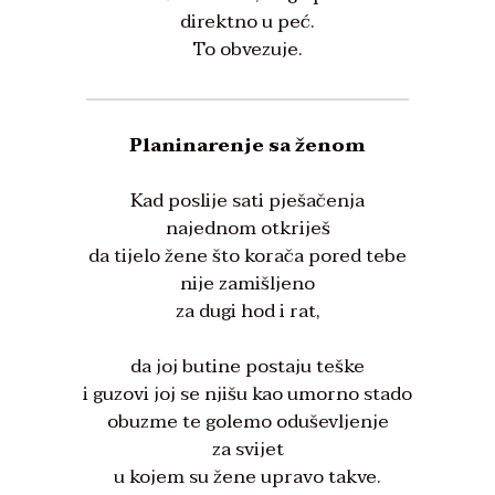
direktno u peć.
To obvezuje.
Planinarenje sa ženom
Kad poslije sati pješačenja
najednom otkriješ
da tijelo žene što korača pored tebe
nije zamišljeno
za dugi hod i rat,
da joj butine postaju teške
i guzovi joj se njišu kao umorno stado
obuzme te golemo oduševljenje
za svijet
u kojem su žene upravo takve.