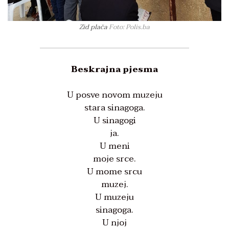
Zid plača
Foto: Polis.ba
Beskrajna pjesma
U posve novom muzeju
stara sinagoga.
U sinagogi
ja.
U meni
moje srce.
U mome srcu
muzej.
U muzeju
sinagoga.
U njoj