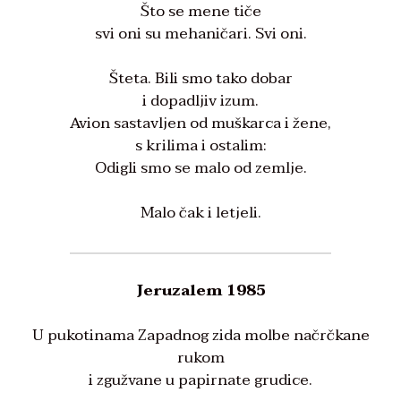
Što se mene tiče
svi oni su mehaničari. Svi oni.
Šteta. Bili smo tako dobar
i dopadljiv izum.
Avion sastavljen od muškarca i žene,
s krilima i ostalim:
Odigli smo se malo od zemlje.
Malo čak i letjeli.
Jeruzalem 1985
U pukotinama Zapadnog zida molbe načrčkane
rukom
i zgužvane u papirnate grudice.