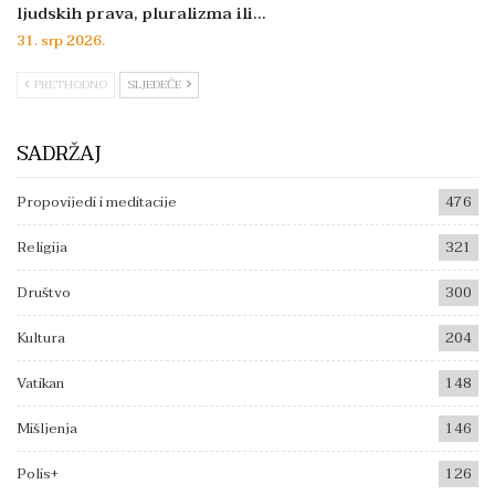
ljudskih prava, pluralizma ili…
31. srp 2026.
PRETHODNO
SLJEDEĆE
SADRŽAJ
Propovijedi i meditacije
476
Religija
321
Društvo
300
Kultura
204
Vatikan
148
Mišljenja
146
Polis+
126