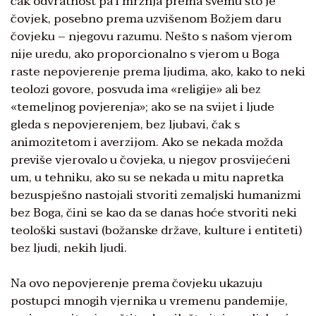
čak odvratnost pa i mržnja prema svemu što je
čovjek, posebno prema uzvišenom Božjem daru
čovjeku – njegovu razumu. Nešto s našom vjerom
nije uredu, ako proporcionalno s vjerom u Boga
raste nepovjerenje prema ljudima, ako, kako to neki
teolozi govore, posvuda ima «religije» ali bez
«temeljnog povjerenja»; ako se na svijet i ljude
gleda s nepovjerenjem, bez ljubavi, čak s
animozitetom i averzijom. Ako se nekada možda
previše vjerovalo u čovjeka, u njegov prosvijećeni
um, u tehniku, ako su se nekada u mitu napretka
bezuspješno nastojali stvoriti zemaljski humanizmi
bez Boga, čini se kao da se danas hoće stvoriti neki
teološki sustavi (božanske države, kulture i entiteti)
bez ljudi, nekih ljudi.
Na ovo nepovjerenje prema čovjeku ukazuju
postupci mnogih vjernika u vremenu pandemije,