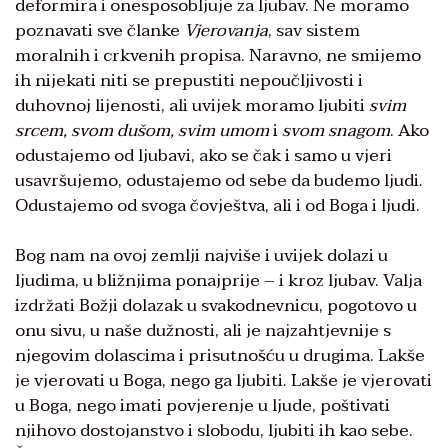
deformira i onesposobljuje za ljubav. Ne moramo
poznavati sve članke
Vjerovanja
, sav sistem
moralnih i crkvenih propisa. Naravno, ne smijemo
ih nijekati niti se prepustiti nepoučljivosti i
duhovnoj lijenosti, ali uvijek moramo ljubiti
svim
srcem, svom dušom, svim umom
i
svom snagom
. Ako
odustajemo od ljubavi, ako se čak i samo u vjeri
usavršujemo, odustajemo od sebe da budemo ljudi.
Odustajemo od svoga čovještva, ali i od Boga i ljudi.
Bog nam na ovoj zemlji najviše i uvijek dolazi u
ljudima, u bližnjima ponajprije – i kroz ljubav. Valja
izdržati Božji dolazak u svakodnevnicu, pogotovo u
onu sivu, u naše dužnosti, ali je najzahtjevnije s
njegovim dolascima i prisutnošću u drugima. Lakše
je vjerovati u Boga, nego ga ljubiti. Lakše je vjerovati
u Boga, nego imati povjerenje u ljude, poštivati
njihovo dostojanstvo i slobodu, ljubiti ih kao sebe.