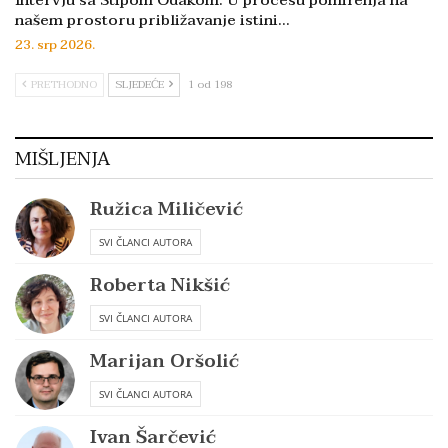
Intervju sa Stipom Odakom: U procesu pomirenja na
našem prostoru približavanje istini…
23. srp 2026.
PRETHODNO
SLJEDEĆE
1 od 198
MIŠLJENJA
Ružica Miličević
SVI ČLANCI AUTORA
Roberta Nikšić
SVI ČLANCI AUTORA
Marijan Oršolić
SVI ČLANCI AUTORA
Ivan Šarčević