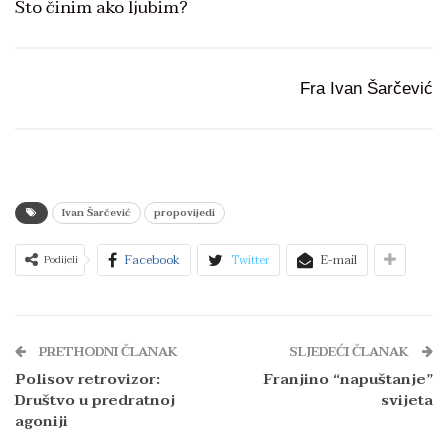
Što činim ako ljubim?
Fra Ivan Šarčević
Ivan Šarčević
propovijedi
Facebook
Twitter
E-mail
Podijeli
PRETHODNI ČLANAK
SLJEDEĆI ČLANAK
Polisov retrovizor:
Franjino “napuštanje”
Društvo u predratnoj
svijeta
agoniji