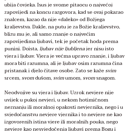
ubija čovjeka. Isus je svome pitaocu o najvećoj
zapovijedi na koncu razgovora, kad se ovaj pokazao
znalcem, kazao da nije «daleko» od Božjega
kraljevstva. Dakle, na putu je za Božje kraljevstvo,
blizu mu je, ali samo znanje o najvećim
zapovijedima ljubavi, tek je početak hoda prema
punini. Doista,
ljubav nije ljubljena
jer nisu isto
vjera i ljubav. Vjera je većma upravo znanje, i ljubav
mora biti razumna, ali je ljubav osim razumna čina
pristanak i djelo čitave osobe. Zato se kaže
svim
srcem,
svom
dušom,
svim
umom,
svom
snagom.
Neodvojive su vjera i ljubav. Uzrok nevjere nije
uvijek u pukoj nevjeri, u nekom hotimičnom
neznanju ili moralnoj opakosti nevjernika, nego i u
svjedočanstvu nevjere vjernika i to nevjere ne kao
izgovorenih istina vjere ili moralnih pouka, nego
nevjere kao nesvjedočenja ljubavi prema Bogu i