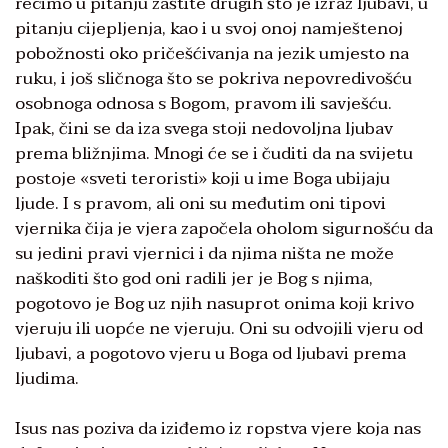
recimo u pitanju zaštite drugih što je izraz ljubavi, u
pitanju cijepljenja, kao i u svoj onoj namještenoj
pobožnosti oko pričešćivanja na jezik umjesto na
ruku, i još sličnoga što se pokriva nepovredivošću
osobnoga odnosa s Bogom, pravom ili savješću.
Ipak, čini se da iza svega stoji nedovoljna ljubav
prema bližnjima. Mnogi će se i čuditi da na svijetu
postoje «sveti teroristi» koji u ime Boga ubijaju
ljude. I s pravom, ali oni su međutim oni tipovi
vjernika čija je vjera započela oholom sigurnošću da
su jedini pravi vjernici i da njima ništa ne može
naškoditi što god oni radili jer je Bog s njima,
pogotovo je Bog uz njih nasuprot onima koji krivo
vjeruju ili uopće ne vjeruju. Oni su odvojili vjeru od
ljubavi, a pogotovo vjeru u Boga od ljubavi prema
ljudima.
Isus nas poziva da iziđemo iz ropstva vjere koja nas