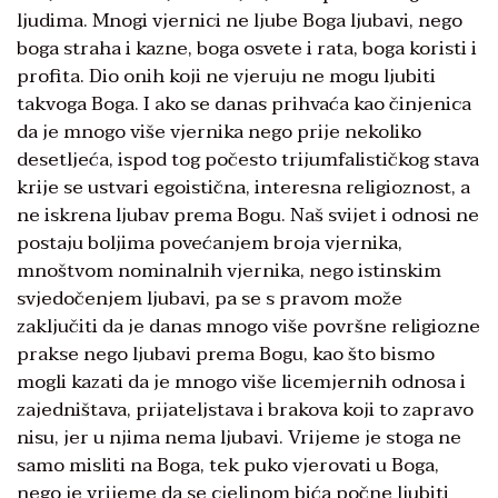
ljudima. Mnogi vjernici ne ljube Boga ljubavi, nego
boga straha i kazne, boga osvete i rata, boga koristi i
profita. Dio onih koji ne vjeruju ne mogu ljubiti
takvoga Boga. I ako se danas prihvaća kao činjenica
da je mnogo više vjernika nego prije nekoliko
desetljeća, ispod tog počesto trijumfalističkog stava
krije se ustvari egoistična, interesna religioznost, a
ne iskrena ljubav prema Bogu. Naš svijet i odnosi ne
postaju boljima povećanjem broja vjernika,
mnoštvom nominalnih vjernika, nego istinskim
svjedočenjem ljubavi, pa se s pravom može
zaključiti da je danas mnogo više površne religiozne
prakse nego ljubavi prema Bogu, kao što bismo
mogli kazati da je mnogo više licemjernih odnosa i
zajedništava, prijateljstava i brakova koji to zapravo
nisu, jer u njima nema ljubavi. Vrijeme je stoga ne
samo misliti na Boga, tek puko vjerovati u Boga,
nego je vrijeme da se cjelinom bića počne ljubiti