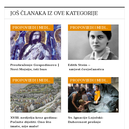
JOŠ ČLANAKA IZ OVE KATEGORIJE
PROPOVIJEDI I MEDITACIJE
PROPOVIJEDI I MEDITACIJE
Preobraženje Gospodinovo |
Edith Stein –
Novi Mojsije, isti Isus
savjest čovječanstva
PROPOVIJEDI I MEDITACIJE
PROPOVIJEDI I MEDITACIJE
XVIII. nedjelja kroz godinu:
Sv. Ignacije Lojolski:
Počnite dijeliti: Ono što
Duhovnost prošnje
imate, nije malo!