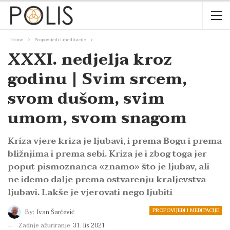
Home
Propovijedi i meditacije
XXXI. nedjelja kroz
godinu | Svim srcem,
svom dušom, svim
umom, svom snagom
Kriza vjere kriza je ljubavi, i prema Bogu i prema
bližnjima i prema sebi. Kriza je i zbog toga jer
poput pismoznanca «znamo» što je ljubav, ali
ne idemo dalje prema ostvarenju kraljevstva
ljubavi. Lakše je vjerovati nego ljubiti
PROPOVIJEDI I MEDITACIJE
By:
Ivan Šarčević
Zadnje ažuriranje
31. lis 2021.