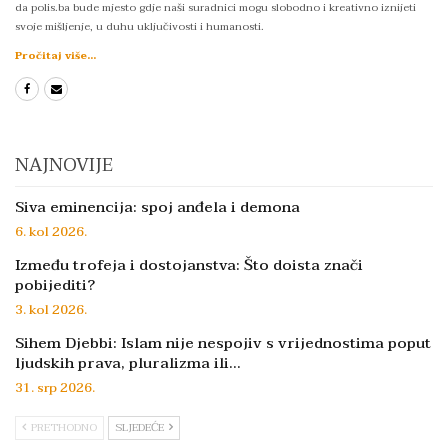
da polis.ba bude mjesto gdje naši suradnici mogu slobodno i kreativno iznijeti
svoje mišljenje, u duhu uključivosti i humanosti.
Pročitaj više...
NAJNOVIJE
Siva eminencija: spoj anđela i demona
6. kol 2026.
Između trofeja i dostojanstva: Što doista znači
pobijediti?
3. kol 2026.
Sihem Djebbi: Islam nije nespojiv s vrijednostima poput
ljudskih prava, pluralizma ili…
31. srp 2026.
PRETHODNO
SLJEDEĆE