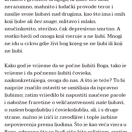
nerazumno, mahnito i ludački provode teror i
nasilje svoje ljubavi nad drugima, kao što ima i onih
koji ljube ali
bez snage
, mlitavo i mlako,
neučinkovito, sterilno, čak depresivno smrtno. A
svatko bježi od onoga koji vjeruje a ne ljubi. Mnogi
ne idu u crkvu gdje živi bog kojeg se ne ljubi ili koji
ne ljubi.
Kako god je vrijeme da se počne ljubiti Boga, tako je
vrijeme i da počnemo ljubiti čovjeka,
najkonkretnijega, ovoga do nas. A što je teže? To bi
najprije značilo ostaviti se umišljaja da ispravno
ljubimo; zatim vrijedilo bi napustiti naučene parole
i nabožne frazetine o veličanstvenosti
naše
ljubavi,
o
našem
bogoljublju i čovjekoljublju, ali, i s druge
strane, nužno je izići iz zavodljive i tople jazbine
nepovjerenja prema ljudima. Što je kao veća vjera u
Boga, odnosno što se ljudi više kite religijom, svetim