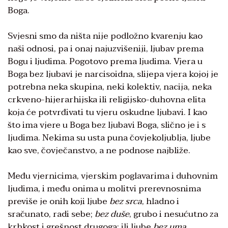
Boga.
Svjesni smo da ništa nije podložno kvarenju kao
naši odnosi, pa i onaj najuzvišeniji, ljubav prema
Bogu i ljudima. Pogotovo prema ljudima. Vjera u
Boga bez ljubavi je narcisoidna, slijepa vjera kojoj je
potrebna neka skupina, neki kolektiv, nacija, neka
crkveno-hijerarhijska ili religijsko-duhovna elita
koja će potvrđivati tu vjeru oskudne ljubavi. I kao
što ima vjere u Boga bez ljubavi Boga, slično je i s
ljudima. Nekima su usta puna čovjekoljublja, ljube
kao sve, čovječanstvo, a ne podnose najbliže.
Među vjernicima, vjerskim poglavarima i duhovnim
ljudima, i među onima u molitvi prerevnosnima
previše je onih koji ljube
bez srca
, hladno i
sračunato, radi sebe;
bez duše
, grubo i nesućutno za
krhkost i grešnost drugoga; ili ljube
bez uma
,