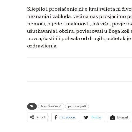
Sljepilo i prosjačenje nije kraj svijeta ni živ
neznanja i zabluda, većina nas prosjačimo pot
nemoći, bijede i malenosti, još više, povjerov
ušutkavanja i obzira, povjerovati u Boga koji s
novca, časti ili pohvala od drugih, početak je
ozdravljenja.
Ivan Šarčević
propovijedi
Facebook
Twitter
E-mail
Podijeli