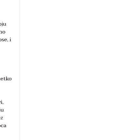
oju
amo
se, i
netko
i,
ju
ez
oca