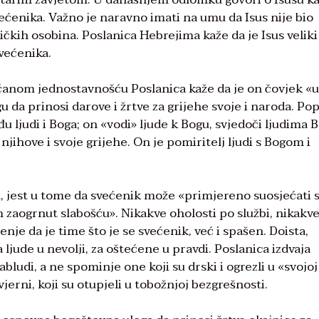
ećenika. Važno je naravno imati na umu da Isus nije bio
ičkih osobina. Poslanica Hebrejima kaže da je Isus veliki
svećenika.
čanom jednostavnošću Poslanica kaže da je on čovjek «u
u da prinosi darove i žrtve za grijehe svoje i naroda. Po
 ljudi i Boga; on «vodi» ljude k Bogu, svjedoči ljudima 
a njihove i svoje grijehe. On je pomiritelj ljudi s Bogom i
a, jest u tome da svećenik može «primjereno suosjećati 
am zaogrnut slabošću». Nikakve oholosti po službi, nikakv
nje da je time što je se svećenik, već i spašen. Doista,
ljude u nevolji, za oštećene u pravdi. Poslanica izdvaja
zabludi, a ne spominje one koji su drski i ogrezli u «svojoj
erni, koji su otupjeli u tobožnjoj bezgrešnosti.