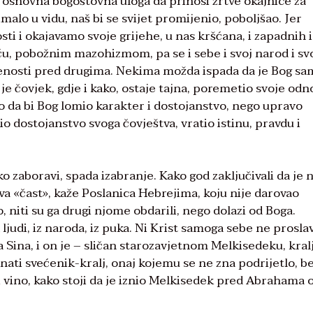
 osnovna bogoštovna uloga da prinosi žrtve okajnice za
imalo u vidu, naš bi se svijet promijenio, poboljšao. Jer
sti i okajavamo svoje grijehe, u nas kršćana, i zapadnih i
ću, pobožnim mazohizmom, pa se i sebe i svoj narod i sv
roženosti pred drugima. Nekima možda ispada da je Bog s
 je čovjek, gdje i kako, ostaje tajna, poremetio svoje odno
 da bi Bog lomio karakter i dostojanstvo, nego upravo
o dostojanstvo svoga čovještva, vratio istinu, pravdu i
ko zaboravi, spada izabranje. Kako god zaključivali da je 
a «čast», kaže Poslanica Hebrejima, koju nije darovao
 niti su ga drugi njome obdarili, nego dolazi od Boga.
judi, iz naroda, iz puka. Ni Krist samoga sebe ne proslav
ga Sina, i on je – sličan starozavjetnom Melkisedeku, kral
ati svećenik-kralj, onaj kojemu se ne zna podrijetlo, b
h i vino, kako stoji da je iznio Melkisedek pred Abrahama 