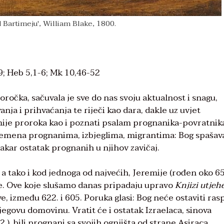
d Bartimeju', William Blake, 1800.
9; Heb 5,1-6; Mk 10,46-52
roročka, sačuvala je sve do nas svoju aktualnost i snagu,
ja i prihvaćanja te riječi kao dara, dakle uz uvjet
mije proroka kao i poznati psalam prognanika-povratnika
 vremena prognanima, izbjeglima, migrantima: Bog spašav
makar ostatak prognanih u njihov zavičaj.
, a tako i kod jednoga od najvećih, Jeremije (rođen oko 6
jehe. Ove koje slušamo danas pripadaju upravo
Knjizi utjeh
e, između 622. i 605. Poruka glasi: Bog neće ostaviti ra
njegovu domovinu. Vratit će i ostatak Izraelaca, sinova
22.), bili prognani sa svojih ognjišta od strane Asiraca.