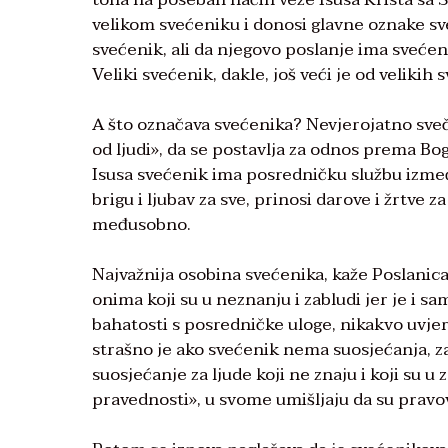
velikom svećeniku i donosi glavne oznake sv
svećenik, ali da njegovo poslanje ima svećen
Veliki svećenik, dakle, još veći je od velikih 
A što označava svećenika? Nevjerojatno sve
od ljudi», da se postavlja za odnos prema Bog
Isusa svećenik ima posredničku službu između
brigu i ljubav za sve, prinosi darove i žrtve z
međusobno.
Najvažnija osobina svećenika, kaže Poslanic
onima koji su u neznanju i zabludi jer je i s
bahatosti s posredničke uloge, nikakvo uvjere
strašno je ako svećenik nema suosjećanja, za 
suosjećanje za ljude koji ne znaju i koji su u 
pravednosti», u svome umišljaju da su pravovj