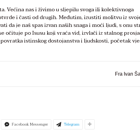
ota. Većina nas i živimo u sljepilu svoga ili kolektivnoga
vrde i časti od drugih. Međutim, izustiti molitvu iz svoj
ati da je naš spas izvan naših snaga i moći ljudi, s onu s
e očituje po Isusu koji vraća vid, izvlači iz stalnog prosj
 povratka istinskog dostojanstva i ljudskosti, početak vje
Fra Ivan Š
Facebook Messenger
Telegram