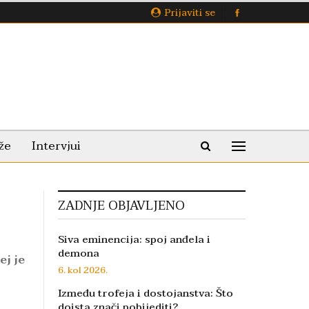
Prijaviti se
že
Intervjui
ZADNJE OBJAVLJENO
Siva eminencija: spoj anđela i
demona
ej je
6. kol 2026.
Između trofeja i dostojanstva: Što
doista znači pobijediti?