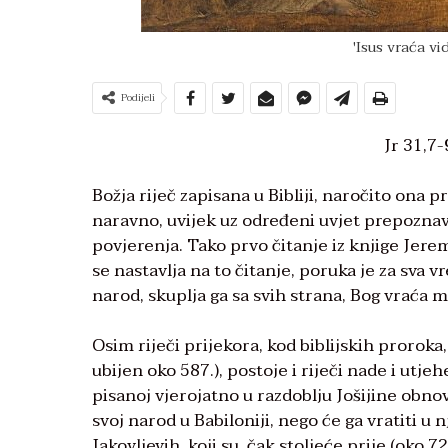
'Isus vraća vi
Podijeli
Jr 31,7-
Božja riječ zapisana u Bibliji, naročito ona p
naravno, uvijek uz određeni uvjet prepoznavan
povjerenja. Tako prvo čitanje iz knjige Jere
se nastavlja na to čitanje, poruka je za sva
narod, skuplja ga sa svih strana, Bog vraća 
Osim riječi prijekora, kod biblijskih proroka
ubijen oko 587.), postoje i riječi nade i ut
pisanoj vjerojatno u razdoblju Jošijine obnov
svoj narod u Babiloniji, nego će ga vratiti u 
Jakovljevih, koji su, čak stoljeće prije (oko 7