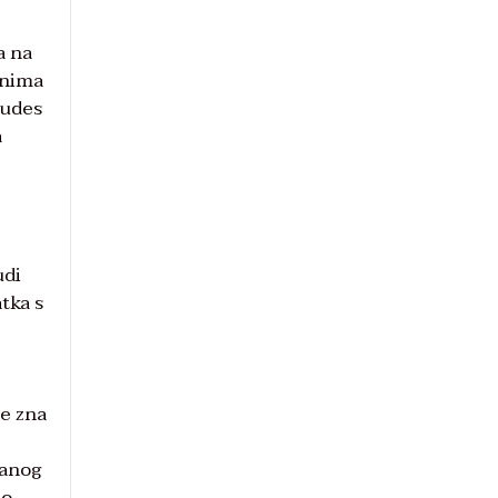
a na
onima
 udes
a
udi
tka s
Ne zna
čanog
ao