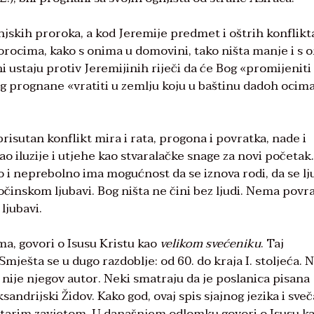
jskih proroka, a kod Jeremije predmet i oštrih konflikt
orocima, kako s onima u domovini, tako ništa manje i s 
ani ustaju protiv Jeremijinih riječi da će Bog «promijeniti
og prognane «vratiti u zemlju koju u baštinu dadoh ocim
prisutan konflikt mira i rata, progona i povratka, nade i
kao iluzije i utjehe kao stvaralačke snage za novi početak.
o i neprebolno ima mogućnost da se iznova rodi, da se lj
 očinskom ljubavi. Bog ništa ne čini bez ljudi. Nema povra
ljubavi.
ma, govori o Isusu Kristu kao
velikom svećeniku
. Taj
Smješta se u dugo razdoblje: od 60. do kraja I. stoljeća. 
ao nije njegov autor. Neki smatraju da je poslanica pisana
eksandrijski Židov. Kako god, ovaj spis sjajnog jezika i sve
 Starim zavjetom. U današnjem odlomku govori o Isusu k