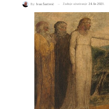
Zadnje ažuriranje
24. lis 2021.
By:
Ivan Šarčević