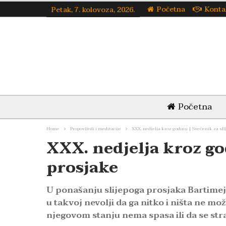
Početna
Konta
Petak, 7. kolovoza, 2026.
Početna
Home
Propovijedi i meditacije
XXX. nedjelja kroz godinu | Svećenik za sli
XXX. nedjelja kroz go
prosjake
U ponašanju slijepoga prosjaka Bartimeja o
u takvoj nevolji da ga nitko i ništa ne mož
njegovom stanju nema spasa ili da se straš