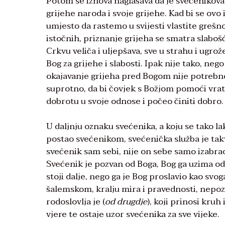
Potom se iznova naglašava da je svećenikova
grijehe naroda i svoje grijehe. Kad bi se ovo 
umjesto da rastemo u svijesti vlastite grešno
istočnih, priznanje grijeha se smatra slaboš
Crkvu veliča i uljepšava, sve u strahu i ug
Bog za grijehe i slabosti. Ipak nije tako, nego
okajavanje grijeha pred Bogom nije potrebno
suprotno, da bi čovjek s Božjom pomoći vrati
dobrotu u svoje odnose i počeo činiti dobro.
U daljnju oznaku svećenika, a koju se tako la
postao svećenikom, svećenička služba je takv
svećenik sam sebi, nije on sebe samo izabrao,
Svećenik je pozvan od Boga, Bog ga uzima od l
stoji dalje, nego ga je Bog proslavio kao svo
šalemskom, kralju mira i pravednosti, nepozn
rodoslovlja je (
od drugdje
), koji prinosi kru
vjere te ostaje uzor svećenika za sve vijeke.