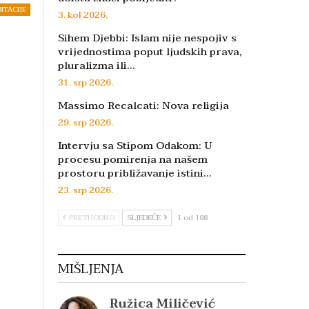
DITACIJE
3. kol 2026.
Sihem Djebbi: Islam nije nespojiv s
vrijednostima poput ljudskih prava,
pluralizma ili…
31. srp 2026.
Massimo Recalcati: Nova religija
29. srp 2026.
Intervju sa Stipom Odakom: U
procesu pomirenja na našem
prostoru približavanje istini…
23. srp 2026.
PRETHODNO
SLJEDEĆE
1 od 198
MIŠLJENJA
Ružica Miličević