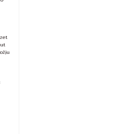
zet
put
Božju
s
e