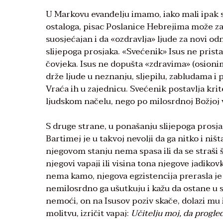
U Markovu evanđelju imamo, iako mali ipak 
ostaloga, pisac Poslanice Hebrejima može zak
suosjećajan i da «ozdravlja» ljude za novi 
slijepoga prosjaka. «Svećenik» Isus ne pris
čovjeka. Isus ne dopušta «zdravima» (osionim
drže ljude u neznanju, sljepilu, zabludama i 
Vraća ih u zajednicu. Svećenik postavlja kri
ljudskom načelu, nego po milosrdnoj Božjoj v
S druge strane, u ponašanju slijepoga prosjak
Bartimej je u takvoj nevolji da ga nitko i niš
njegovom stanju nema spasa ili da se straši š
njegovi vapaji ili visina tona njegove jadikovk
nema kamo, njegova egzistencija prerasla je 
nemilosrdno ga ušutkuju i kažu da ostane u s
nemoći, on na Isusov poziv skače, dolazi mu 
molitvu, izričit vapaj:
Učitelju moj, da progle