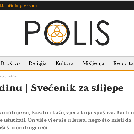
kt
Impressum
Društvo
Religija
Kultura
Mišljenja
Reporta
jepe prosjake
dinu | Svećenik za slijepe
čituje se, Isus to i kaže, vjera koja spašava. Bartim
e ušutkati. On više vjeruje u Isusa, nego što misli da
i što će drugi reći