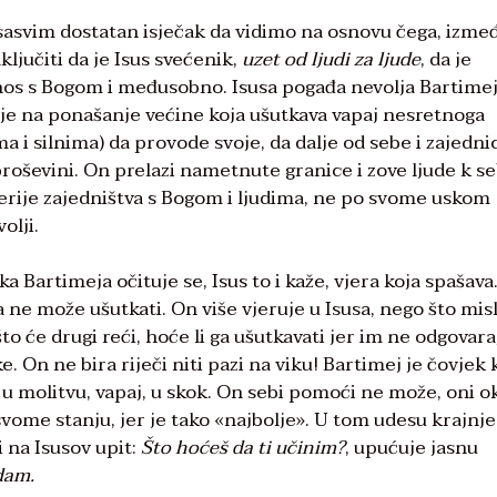
sasvim dostatan isječak da vidimo na osnovu čega, izme
ljučiti da je Isus svećenik,
uzet od ljudi za ljude
, da je
odnos s Bogom i međusobno. Isusa pogađa nevolja Bartimej
taje na ponašanje većine koja ušutkava vapaj nesretnoga
a i silnima) da provode svoje, da dalje od sebe i zajedni
proševini. On prelazi nametnute granice i zove ljude k se
terije zajedništva s Bogom i ljudima, ne po svome uskom
olji.
a Bartimeja očituje se, Isus to i kaže, vjera koja spašava
ta ne može ušutkati. On više vjeruje u Isusa, nego što misl
to će drugi reći, hoće li ga ušutkavati jer im ne odgovara
e. On ne bira riječi niti pazi na viku! Bartimej je čovjek 
u molitvu, vapaj, u skok. On sebi pomoći ne može, oni o
vome stanju, jer je tako «najbolje». U tom udesu krajnje
i na Isusov upit:
Što hoćeš da ti učinim?
, upućuje jasnu
dam.