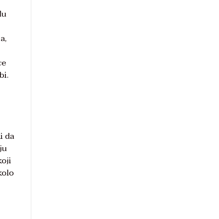
đu
a,
ce
bi.
.
i da
ju
koji
kolo