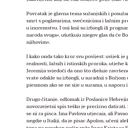
Povratak je glavna tema sužanjskih i posužan
smrt s poglavarima, svećenicima i lažnim pr
u inozemstvu. I oni koji su izbjegli ili progn
naroda svoga», ušutkuju njegov glas da će B
njihovim».
I kako onda tako kroz svu povijest: uvijek je 
realnosti, lažnih i istinskih proroka, utjehe 
Jeremija svjedoči da ono što djeluje završen
vrate odakle su izbjegli, u suradnji s Božjom
pjesmom ako se ne sije u suzama, u naporu i 
Drugo čitanje, odlomak iz Poslanice Hebreji
novozavjetni spis teško je precizno datirati. 
se ni za pisca. Ima Pavlova utjecaja, ali Pav
negdje u Italiji, da je pisac Apolon, učeni al
tona na poseban način veže Isusa Krista sa