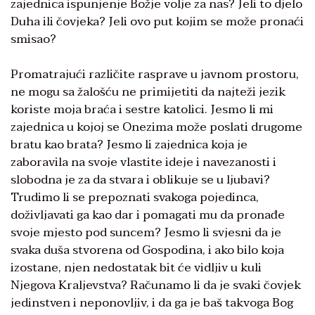
zajednica ispunjenje Božje volje za nas? Jeli to djelo
Duha ili čovjeka? Jeli ovo put kojim se može pronaći
smisao?
Promatrajući različite rasprave u javnom prostoru,
ne mogu sa žalošću ne primijetiti da najteži jezik
koriste moja braća i sestre katolici. Jesmo li mi
zajednica u kojoj se Onezima može poslati drugome
bratu kao brata? Jesmo li zajednica koja je
zaboravila na svoje vlastite ideje i navezanosti i
slobodna je za da stvara i oblikuje se u ljubavi?
Trudimo li se prepoznati svakoga pojedinca,
doživljavati ga kao dar i pomagati mu da pronađe
svoje mjesto pod suncem? Jesmo li svjesni da je
svaka duša stvorena od Gospodina, i ako bilo koja
izostane, njen nedostatak bit će vidljiv u kuli
Njegova Kraljevstva? Računamo li da je svaki čovjek
jedinstven i neponovljiv, i da ga je baš takvoga Bog