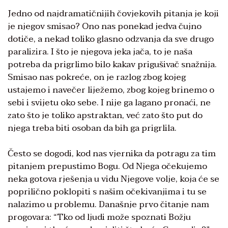
Jedno od najdramatičnijih čovjekovih pitanja je koji
je njegov smisao? Ono nas ponekad jedva čujno
dotiče, a nekad toliko glasno odzvanja da sve drugo
paralizira. I što je njegova jeka jača, to je naša
potreba da prigrlimo bilo kakav prigušivač snažnija.
Smisao nas pokreće, on je razlog zbog kojeg
ustajemo i navečer liježemo, zbog kojeg brinemo o
sebi i svijetu oko sebe. I nije ga lagano pronaći, ne
zato što je toliko apstraktan, već zato što put do
njega treba biti osoban da bih ga prigrlila.
Često se dogodi, kod nas vjernika da potragu za tim
pitanjem prepustimo Bogu. Od Njega očekujemo
neka gotova rješenja u vidu Njegove volje, koja će se
poprilično poklopiti s našim očekivanjima i tu se
nalazimo u problemu. Današnje prvo čitanje nam
progovara: “Tko od ljudi može spoznati Božju