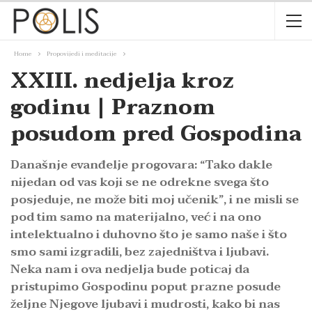
Home
Propovijedi i meditacije
XXIII. nedjelja kroz
godinu | Praznom
posudom pred Gospodina
Današnje evanđelje progovara: “Tako dakle
nijedan od vas koji se ne odrekne svega što
posjeduje, ne može biti moj učenik”, i ne misli se
pod tim samo na materijalno, već i na ono
intelektualno i duhovno što je samo naše i što
smo sami izgradili, bez zajedništva i ljubavi.
Neka nam i ova nedjelja bude poticaj da
pristupimo Gospodinu poput prazne posude
željne Njegove ljubavi i mudrosti, kako bi nas