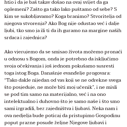
htio i da je baš takav došao na ovaj svijet da ga
oplemeni? Zašto ga tako lako puštamo od sebe? S
kim se sukobljavamo? Koga branimo? Stvoritelja od
njegova stvorenja? Ako Bog nije odustao već i dalje
ljubi, tko smo ja ili ti da ih guramo na margine naših
srdaca i zajednica?
Ako vjerujemo da se smisao života možemo pronaći
u odnosu s Bogom, onda je potrebno da isključimo
svoja očekivanja i još jednom pokušamo susresti
toga istog Boga. Današnje evanđelje progovara:
“Tako dakle nijedan od vas koji se ne odrekne svega
što posjeduje, ne može biti moj učenik”, i ne misli
se pod tim samo na materijalno, već i na ono
intelektualno i duhovno što je samo naše i što smo
sami izgradili, bez zajedništva i ljubavi. Neka nam i
ova nedjelja bude poticaj da pristupimo Gospodinu
poput prazne posude željne Njegove ljubavi i