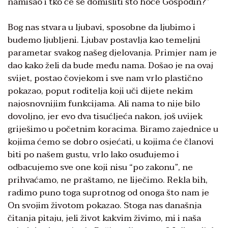
namisao i tko će se domisliti što hoće Gospodin?”
Bog nas stvara u ljubavi, sposobne da ljubimo i
budemo ljubljeni. Ljubav postavlja kao temeljni
parametar svakog našeg djelovanja. Primjer nam je
dao kako želi da bude među nama. Došao je na ovaj
svijet, postao čovjekom i sve nam vrlo plastično
pokazao, poput roditelja koji uči dijete nekim
najosnovnijim funkcijama. Ali nama to nije bilo
dovoljno, jer evo dva tisućljeća nakon, još uvijek
griješimo u početnim koracima. Biramo zajednice u
kojima ćemo se dobro osjećati, u kojima će članovi
biti po našem gustu, vrlo lako osuđujemo i
odbacujemo sve one koji nisu “po zakonu”, ne
prihvaćamo, ne praštamo, ne liječimo. Rekla bih,
radimo puno toga suprotnog od onoga što nam je
On svojim životom pokazao. Stoga nas današnja
čitanja pitaju, jeli život kakvim živimo, mi i naša