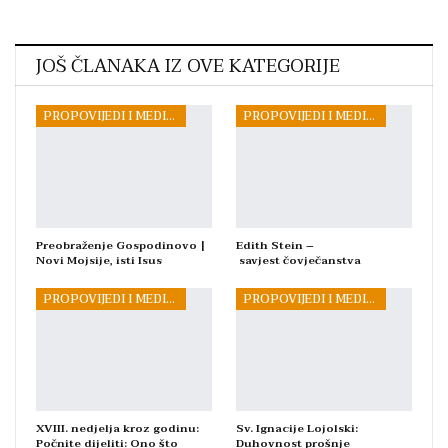
JOŠ ČLANAKA IZ OVE KATEGORIJE
PROPOVIJEDI I MEDITACIJE
PROPOVIJEDI I MEDITACIJE
Preobraženje Gospodinovo |
Edith Stein –
Novi Mojsije, isti Isus
savjest čovječanstva
PROPOVIJEDI I MEDITACIJE
PROPOVIJEDI I MEDITACIJE
XVIII. nedjelja kroz godinu:
Sv. Ignacije Lojolski:
Počnite dijeliti: Ono što
Duhovnost prošnje