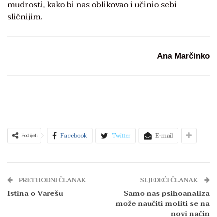
mudrosti, kako bi nas oblikovao i učinio sebi
sličnijim.
Ana Marčinko
Facebook
Twitter
E-mail
Podijeli
PRETHODNI ČLANAK
SLJEDEĆI ČLANAK
Istina o Varešu
Samo nas psihoanaliza
može naučiti moliti se na
novi način