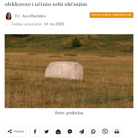
oblikovao i učinio sebi sličnijim
PROPOVIJEDI I MEDITACIJE
By:
Ana Marčinko
Zadnje ažuriranje
16. tra 2026.
foto: polis.ba
Podijeli