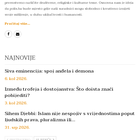
prvenstveno različite društvene, religijske i kulturne teme. Osnovna nam je ideja
da polis.ba bude mjesto gdje naši suradnici mogu slobodno i kreativno iznijeti
svoje mišljenje, u duhu uključivosti i humanosti.
Pročitaj više...
NAJNOVIJE
Siva eminencija: spoj anđela i demona
6. kol 2026.
Između trofeja i dostojanstva: Što doista znači
pobijediti?
3. kol 2026.
Sihem Djebbi: Islam nije nespojiv s vrijednostima poput
ljudskih prava, pluralizma ili…
31. srp 2026.
PRETHODNO
SLJEDEĆE