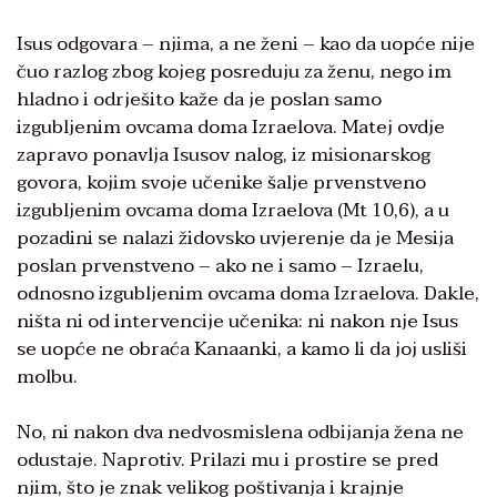
Isus odgovara – njima, a ne ženi – kao da uopće nije
čuo razlog zbog kojeg posreduju za ženu, nego im
hladno i odrješito kaže da je poslan samo
izgubljenim ovcama doma Izraelova. Matej ovdje
zapravo ponavlja Isusov nalog, iz misionarskog
govora, kojim svoje učenike šalje prvenstveno
izgubljenim ovcama doma Izraelova (Mt 10,6), a u
pozadini se nalazi židovsko uvjerenje da je Mesija
poslan prvenstveno – ako ne i samo – Izraelu,
odnosno izgubljenim ovcama doma Izraelova. Dakle,
ništa ni od intervencije učenika: ni nakon nje Isus
se uopće ne obraća Kanaanki, a kamo li da joj usliši
molbu.
No, ni nakon dva nedvosmislena odbijanja žena ne
odustaje. Naprotiv. Prilazi mu i prostire se pred
njim, što je znak velikog poštivanja i krajnje