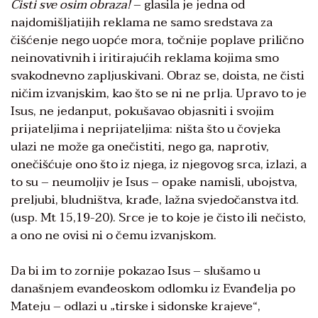
Čisti sve osim obraza!
– glasila je jedna od
najdomišljatijih reklama ne samo sredstava za
čišćenje nego uopće mora, točnije poplave prilično
neinovativnih i iritirajućih reklama kojima smo
svakodnevno zapljuskivani. Obraz se, doista, ne čisti
ničim izvanjskim, kao što se ni ne prlja. Upravo to je
Isus, ne jedanput, pokušavao objasniti i svojim
prijateljima i neprijateljima: ništa što u čovjeka
ulazi ne može ga onečistiti, nego ga, naprotiv,
onečišćuje ono što iz njega, iz njegovog srca, izlazi, a
to su – neumoljiv je Isus – opake namisli, ubojstva,
preljubi, bludništva, krađe, lažna svjedočanstva itd.
(usp. Mt 15,19-20). Srce je to koje je čisto ili nečisto,
a ono ne ovisi ni o čemu izvanjskom.
Da bi im to zornije pokazao Isus – slušamo u
današnjem evanđeoskom odlomku iz Evanđelja po
Mateju – odlazi u „tirske i sidonske krajeve“,