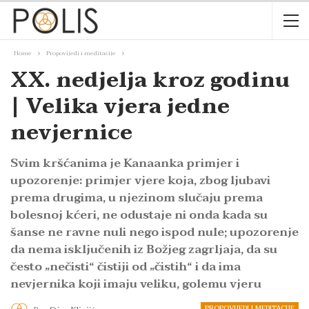
Home
Propovijedi i meditacije
XX. nedjelja kroz godinu
| Velika vjera jedne
nevjernice
Svim kršćanima je Kanaanka primjer i
upozorenje: primjer vjere koja, zbog ljubavi
prema drugima, u njezinom slučaju prema
bolesnoj kćeri, ne odustaje ni onda kada su
šanse ne ravne nuli nego ispod nule; upozorenje
da nema isključenih iz Božjeg zagrljaja, da su
često „nečisti“ čistiji od „čistih“ i da ima
nevjernika koji imaju veliku, golemu vjeru
PROPOVIJEDI I MEDITACIJE