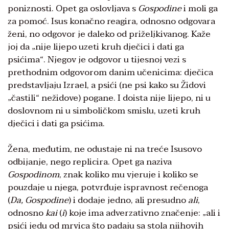
poniznosti. Opet ga oslovljava s
Gospodine
i moli ga
za pomoć. Isus konačno reagira, odnosno odgovara
ženi, no odgovor je daleko od priželjkivanog. Kaže
joj da „nije lijepo uzeti kruh dječici i dati ga
psićima“. Njegov je odgovor u tijesnoj vezi s
prethodnim odgovorom danim učenicima: dječica
predstavljaju Izrael, a psići (ne psi kako su Židovi
„častili“ nežidove) pogane. I doista nije lijepo, ni u
doslovnom ni u simboličkom smislu, uzeti kruh
dječici i dati ga psićima.
Žena, međutim, ne odustaje ni na treće Isusovo
odbijanje, nego replicira. Opet ga naziva
Gospodinom
, znak koliko mu vjeruje i koliko se
pouzdaje u njega, potvrđuje ispravnost rečenoga
(
Da, Gospodine
) i dodaje jedno, ali presudno
ali
,
odnosno
kai
(
i
) koje ima adverzativno značenje: „ali i
psići jedu od mrvica što padaju sa stola njihovih