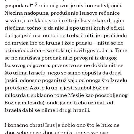
gospodara!“ Ženin odgovor je uistinu zadivljujući.
Njezina nadopuna, produženje Isusove rečenice
sasvim je u skladu s onim što je Isus rekao, drugim
riječima: točno je da nije lijepo uzeti kruh dječici i
dati ga psićima, no to i ne treba činiti, jer psići jedu
od mrvica (ne od kruha!) koje padaju – ništa se ne
uzima/oduzima – sa stola njihovih gospodara. Time
se ne narušava poredak ni iz prvog ni iz drugog
Isusovog odgovora: prvenstvo se ne dokida niti se
što uzima Izraelu, nego se samo dopušta da drugi
(psići, odnosno pogani) uživaju od onoga što Izraelu
pretekne. Ako je kruh, a jest, simbol Božjeg
milosrđa (i sukladno tome Mesije kao poosobljenog
Božjeg milosrđa), onda ga ne treba uzimati od
Izraela da bi se njime i drugi hranili.
I konačno obrat! Isus je dobio ono što je htio: ne
zbog sebe nego zbog učenika, jer se sve ovo