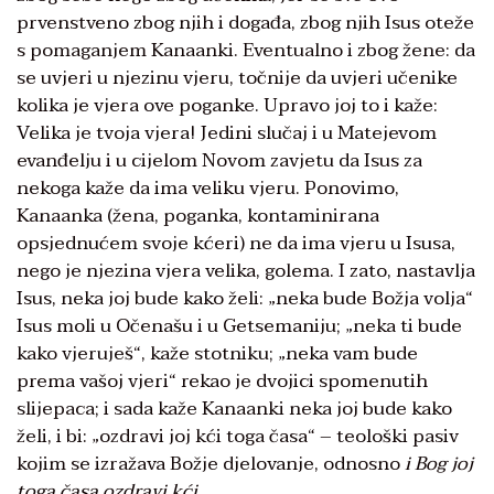
prvenstveno zbog njih i događa, zbog njih Isus oteže
s pomaganjem Kanaanki. Eventualno i zbog žene: da
se uvjeri u njezinu vjeru, točnije da uvjeri učenike
kolika je vjera ove poganke. Upravo joj to i kaže:
Velika je tvoja vjera! Jedini slučaj i u Matejevom
evanđelju i u cijelom Novom zavjetu da Isus za
nekoga kaže da ima veliku vjeru. Ponovimo,
Kanaanka (žena, poganka, kontaminirana
opsjednućem svoje kćeri) ne da ima vjeru u Isusa,
nego je njezina vjera velika, golema. I zato, nastavlja
Isus, neka joj bude kako želi: „neka bude Božja volja“
Isus moli u Očenašu i u Getsemaniju; „neka ti bude
kako vjeruješ“, kaže stotniku; „neka vam bude
prema vašoj vjeri“ rekao je dvojici spomenutih
slijepaca; i sada kaže Kanaanki neka joj bude kako
želi, i bi: „ozdravi joj kći toga časa“ – teološki pasiv
kojim se izražava Božje djelovanje, odnosno
i Bog joj
toga časa ozdravi kći
.