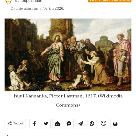
By:
Stipo Kljajić
Zadnje ažuriranje
16. tra 2026.
Isus i Kanaanka, Pieter Lastman, 1617. (Wikimedia
Commons)
Podijeli