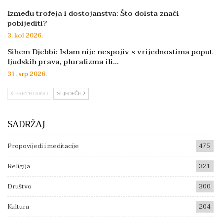
Između trofeja i dostojanstva: Što doista znači
pobijediti?
3. kol 2026.
Sihem Djebbi: Islam nije nespojiv s vrijednostima poput
ljudskih prava, pluralizma ili…
31. srp 2026.
PRETHODNO
SLJEDEĆE
SADRŽAJ
Propovijedi i meditacije
475
Religija
321
Društvo
300
Kultura
204