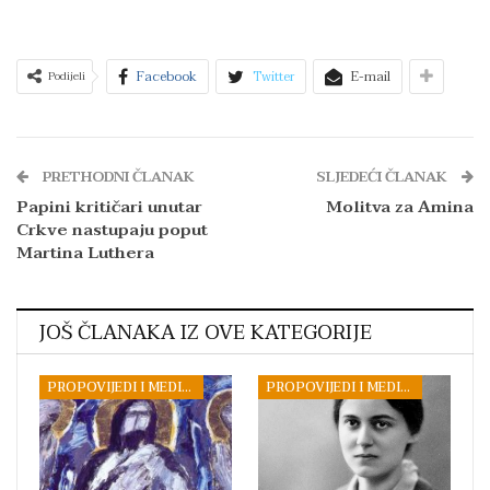
Facebook
Twitter
E-mail
Podijeli
PRETHODNI ČLANAK
SLJEDEĆI ČLANAK
Papini kritičari unutar
Molitva za Amina
Crkve nastupaju poput
Martina Luthera
JOŠ ČLANAKA IZ OVE KATEGORIJE
PROPOVIJEDI I MEDITACIJE
PROPOVIJEDI I MEDITACIJE