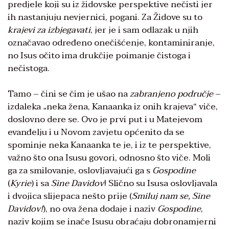
predjele koji su iz židovske perspektive nečisti jer
ih nastanjuju nevjernici, pogani. Za Židove su to
krajevi za izbjegavati
, jer je i sam odlazak u njih
označavao određeno onečišćenje, kontaminiranje,
no Isus očito ima drukčije poimanje čistoga i
nečistoga.
Tamo – čini se čim je ušao na
zabranjeno područje
–
izdaleka „neka žena, Kanaanka iz onih krajeva“ viče,
doslovno dere se. Ovo je prvi put i u Matejevom
evanđelju i u Novom zavjetu općenito da se
spominje neka Kanaanka te je, i iz te perspektive,
važno što ona Isusu govori, odnosno što viče. Moli
ga za smilovanje, oslovljavajući ga s
Gospodine
(
Kyrie
) i sa
Sine Davidov
! Slično su Isusa oslovljavala
i dvojica slijepaca nešto prije (
Smiluj nam se, Sine
Davidov!
), no ova žena dodaje i naziv
Gospodine
,
naziv kojim se inače Isusu obraćaju dobronamjerni