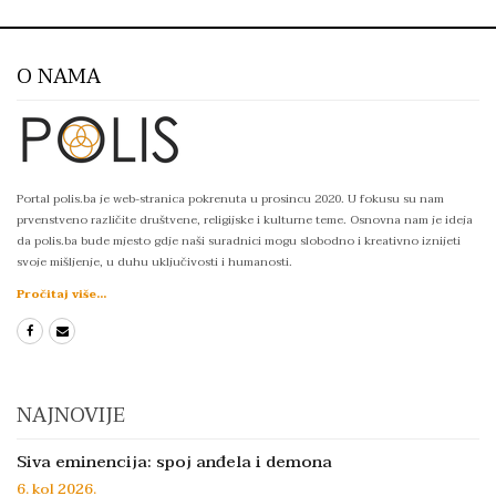
O NAMA
Portal polis.ba je web-stranica pokrenuta u prosincu 2020. U fokusu su nam
prvenstveno različite društvene, religijske i kulturne teme. Osnovna nam je ideja
da polis.ba bude mjesto gdje naši suradnici mogu slobodno i kreativno iznijeti
svoje mišljenje, u duhu uključivosti i humanosti.
Pročitaj više...
NAJNOVIJE
Siva eminencija: spoj anđela i demona
6. kol 2026.