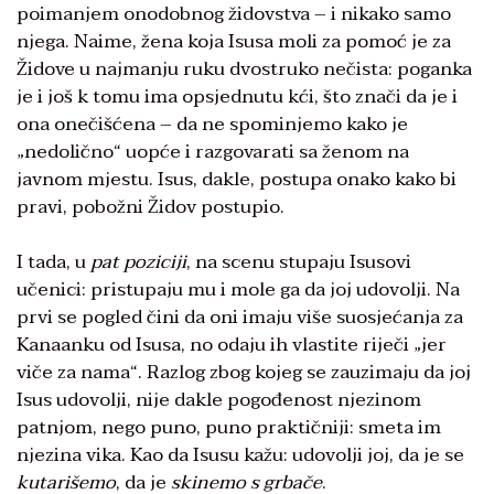
poimanjem onodobnog židovstva – i nikako samo
njega. Naime, žena koja Isusa moli za pomoć je za
Židove u najmanju ruku dvostruko nečista: poganka
je i još k tomu ima opsjednutu kći, što znači da je i
ona onečišćena – da ne spominjemo kako je
„nedolično“ uopće i razgovarati sa ženom na
javnom mjestu. Isus, dakle, postupa onako kako bi
pravi, pobožni Židov postupio.
I tada, u
pat poziciji
, na scenu stupaju Isusovi
učenici: pristupaju mu i mole ga da joj udovolji. Na
prvi se pogled čini da oni imaju više suosjećanja za
Kanaanku od Isusa, no odaju ih vlastite riječi „jer
viče za nama“. Razlog zbog kojeg se zauzimaju da joj
Isus udovolji, nije dakle pogođenost njezinom
patnjom, nego puno, puno praktičniji: smeta im
njezina vika. Kao da Isusu kažu: udovolji joj, da je se
kutarišemo
, da je
skinemo s grbače
.