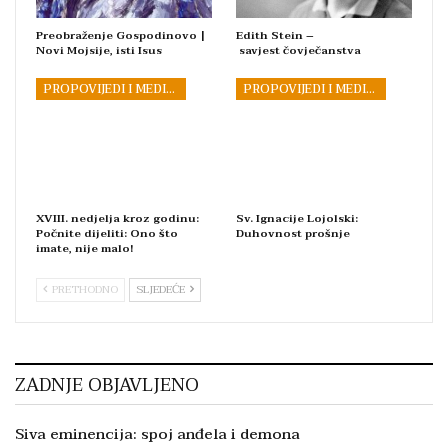
Preobraženje Gospodinovo |
Edith Stein –
Novi Mojsije, isti Isus
savjest čovječanstva
PROPOVIJEDI I MEDITACIJE
PROPOVIJEDI I MEDITACIJE
XVIII. nedjelja kroz godinu:
Sv. Ignacije Lojolski:
Počnite dijeliti: Ono što
Duhovnost prošnje
imate, nije malo!
PRETHODNO
SLJEDEĆE
ZADNJE OBJAVLJENO
Siva eminencija: spoj anđela i demona