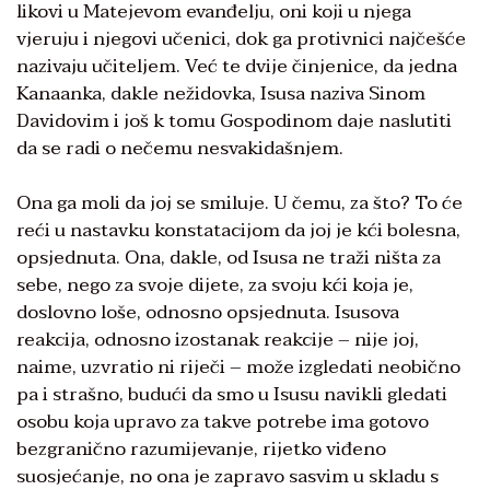
likovi u Matejevom evanđelju, oni koji u njega
vjeruju i njegovi učenici, dok ga protivnici najčešće
nazivaju učiteljem. Već te dvije činjenice, da jedna
Kanaanka, dakle nežidovka, Isusa naziva Sinom
Davidovim i još k tomu Gospodinom daje naslutiti
da se radi o nečemu nesvakidašnjem.
Ona ga moli da joj se smiluje. U čemu, za što? To će
reći u nastavku konstatacijom da joj je kći bolesna,
opsjednuta. Ona, dakle, od Isusa ne traži ništa za
sebe, nego za svoje dijete, za svoju kći koja je,
doslovno loše, odnosno opsjednuta. Isusova
reakcija, odnosno izostanak reakcije – nije joj,
naime, uzvratio ni riječi – može izgledati neobično
pa i strašno, budući da smo u Isusu navikli gledati
osobu koja upravo za takve potrebe ima gotovo
bezgranično razumijevanje, rijetko viđeno
suosjećanje, no ona je zapravo sasvim u skladu s