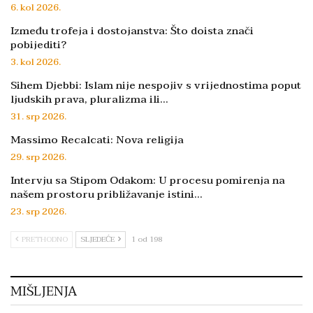
6. kol 2026.
Između trofeja i dostojanstva: Što doista znači
pobijediti?
3. kol 2026.
Sihem Djebbi: Islam nije nespojiv s vrijednostima poput
ljudskih prava, pluralizma ili…
31. srp 2026.
Massimo Recalcati: Nova religija
29. srp 2026.
Intervju sa Stipom Odakom: U procesu pomirenja na
našem prostoru približavanje istini…
23. srp 2026.
PRETHODNO
SLJEDEĆE
1 od 198
MIŠLJENJA