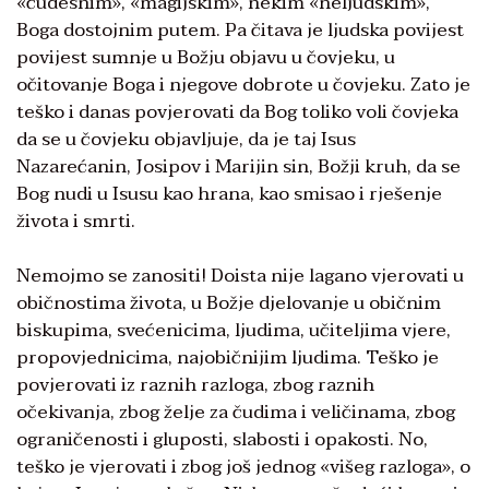
«čudesnim», «magijskim», nekim «neljudskim»,
Boga dostojnim putem. Pa čitava je ljudska povijest
povijest sumnje u Božju objavu u čovjeku, u
očitovanje Boga i njegove dobrote u čovjeku. Zato je
teško i danas povjerovati da Bog toliko voli čovjeka
da se u čovjeku objavljuje, da je taj Isus
Nazarećanin, Josipov i Marijin sin, Božji kruh, da se
Bog nudi u Isusu kao hrana, kao smisao i rješenje
života i smrti.
Nemojmo se zanositi! Doista nije lagano vjerovati u
običnostima života, u Božje djelovanje u običnim
biskupima, svećenicima, ljudima, učiteljima vjere,
propovjednicima, najobičnijim ljudima. Teško je
povjerovati iz raznih razloga, zbog raznih
očekivanja, zbog želje za čudima i veličinama, zbog
ograničenosti i gluposti, slabosti i opakosti. No,
teško je vjerovati i zbog još jednog «višeg razloga», o