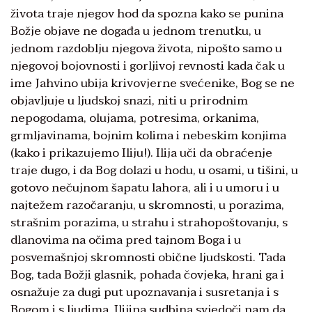
života traje njegov hod da spozna kako se punina
Božje objave ne događa u jednom trenutku, u
jednom razdoblju njegova života, nipošto samo u
njegovoj bojovnosti i gorljivoj revnosti kada čak u
ime Jahvino ubija krivovjerne svećenike, Bog se ne
objavljuje u ljudskoj snazi, niti u prirodnim
nepogodama, olujama, potresima, orkanima,
grmljavinama, bojnim kolima i nebeskim konjima
(kako i prikazujemo Iliju!). Ilija uči da obraćenje
traje dugo, i da Bog dolazi u hodu, u osami, u tišini, u
gotovo nečujnom šapatu lahora, ali i u umoru i u
najtežem razočaranju, u skromnosti, u porazima,
strašnim porazima, u strahu i strahopoštovanju, s
dlanovima na očima pred tajnom Boga i u
posvemašnjoj skromnosti obične ljudskosti. Tada
Bog, tada Božji glasnik, pohađa čovjeka, hrani ga i
osnažuje za dugi put upoznavanja i susretanja i s
Bogom i s ljudima. Ilijina sudbina svjedoči nam da