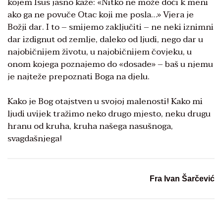
kojem Isus jasno kaže: «Nitko ne može doći k meni
ako ga ne povuče Otac koji me posla…» Vjera je
Božji dar. I to – smijemo zaključiti – ne neki iznimni
dar izdignut od zemlje, daleko od ljudi, nego dar u
najobičnijem životu, u najobičnijem čovjeku, u
onom kojega poznajemo do «dosade» – baš u njemu
je najteže prepoznati Boga na djelu.
Kako je Bog otajstven u svojoj malenosti! Kako mi
ljudi uvijek tražimo neko drugo mjesto, neku drugu
hranu od kruha, kruha našega nasušnoga,
svagdašnjega!
Fra Ivan Šarčević