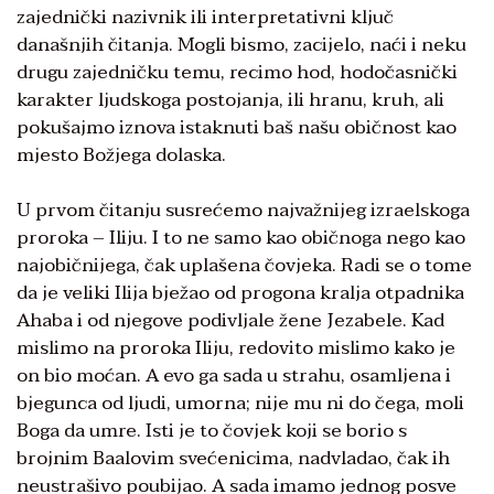
zajednički nazivnik ili interpretativni ključ
današnjih čitanja. Mogli bismo, zacijelo, naći i neku
drugu zajedničku temu, recimo hod, hodočasnički
karakter ljudskoga postojanja, ili hranu, kruh, ali
pokušajmo iznova istaknuti baš našu običnost kao
mjesto Božjega dolaska.
U prvom čitanju susrećemo najvažnijeg izraelskoga
proroka – Iliju. I to ne samo kao običnoga nego kao
najobičnijega, čak uplašena čovjeka. Radi se o tome
da je veliki Ilija bježao od progona kralja otpadnika
Ahaba i od njegove podivljale žene Jezabele. Kad
mislimo na proroka Iliju, redovito mislimo kako je
on bio moćan. A evo ga sada u strahu, osamljena i
bjegunca od ljudi, umorna; nije mu ni do čega, moli
Boga da umre. Isti je to čovjek koji se borio s
brojnim Baalovim svećenicima, nadvladao, čak ih
neustrašivo poubijao. A sada imamo jednog posve