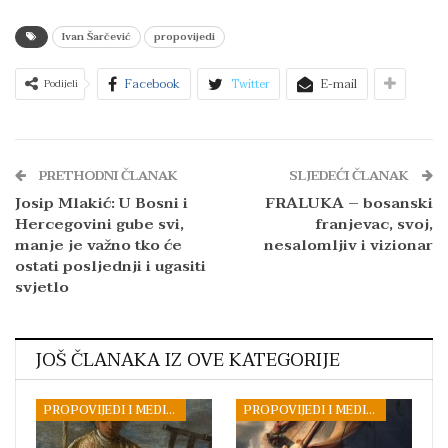
Ivan Šarčević
propovijedi
Facebook
Twitter
E-mail
Podijeli
PRETHODNI ČLANAK
SLJEDEĆI ČLANAK
Josip Mlakić: U Bosni i
FRALUKA – bosanski
Hercegovini gube svi,
franjevac, svoj,
manje je važno tko će
nesalomljiv i vizionar
ostati posljednji i ugasiti
svjetlo
JOŠ ČLANAKA IZ OVE KATEGORIJE
PROPOVIJEDI I MEDITACIJE
PROPOVIJEDI I MEDITACIJE