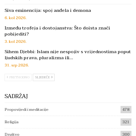
Siva eminencija: spoj anđela i demona
6. kol 2026.
Između trofeja i dostojanstva: Što doista znači
pobijediti?
3. kol 2026.
Sihem Djebbi: Islam nije nespojiv s vrijednostima poput
ljudskih prava, pluralizma ili…
31. srp 2026.
PRETHODNO
SLJEDEĆE
SADRŽAJ
Propovijedi i meditacije
478
Religija
321
Društvo
300