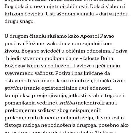
Bog dolazi u nezamjetnoj običnosti. Dolazi slabom i
krhkom čovjeku. Ustrašenom «junaku» dariva jednu
drugu snagu.
U drugom čitanju slušamo kako Apostol Pavao
poučava Efežane svakodnevnom zajedničkom
životu. Boga se svjedoči u običnim odnosima. Poziva
ih jedinstvenom molbom da ne «žaloste Duha
Božjega» kojim su obilježeni. Pavlove riječi imaju
svevremenu važnost. Poziva i nas kršćane da
ostavimo teške mane koje remete zajednički život:
gorčinu
(stanje egzistencijalne uvrijeđenosti,
kompleksa precjenjivanja, jetkosti, stalne tegobe i
pomanjkanja vedrine),
srdžbu
(nekontroliranu i
prekomjernu srditost zbog neispunjenih
prekomjernih ili neutemeljenih želja, ili srditost iz
čistoga razloga nepodnošenja drugoga, posebno ako
je taj drugi moralno ili duhovno bolji). Tu Pavao