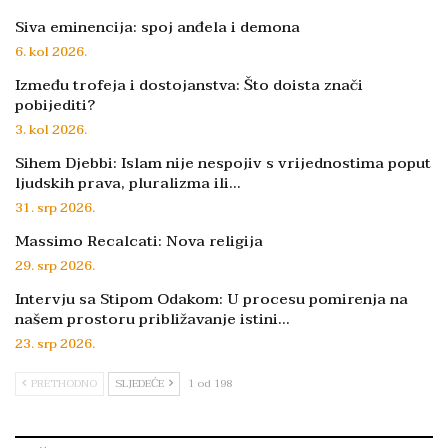
Siva eminencija: spoj anđela i demona
6. kol 2026.
Između trofeja i dostojanstva: Što doista znači
pobijediti?
3. kol 2026.
Sihem Djebbi: Islam nije nespojiv s vrijednostima poput
ljudskih prava, pluralizma ili…
31. srp 2026.
Massimo Recalcati: Nova religija
29. srp 2026.
Intervju sa Stipom Odakom: U procesu pomirenja na
našem prostoru približavanje istini…
23. srp 2026.
PRETHODNO
SLJEDEĆE
1 od 198