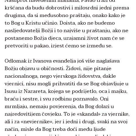
Nasuprot navedenim manama, Pavao traži od
kršćana da budu dobrostivi i milosrdni jedni prema
drugima, da si međusobno praštaju, onako kako je
to Bog u Kristu učinio. Doista, ako ne budemo
nasljedovatelji Božji i to najviše u praštanju, ako ne
postanemo Božja djeca, uzajamni život nam će se
pretvoriti u pakao, izjest ćemo se između se.
Odlomak iz Ivanova evanđelja još više naglašava
Božju objavu u običnosti. Židovi, nije pitanje
nacionalnoga, nego vjerskoga židovstva, dakle
vjernici, nisu mogli prihvatiti da se Bog objavljuje u
Isusu iz Nazareta, kojega se podrijetlo, oca i majku,
braću i sestre, i svu rodbinu poznavalo. Oni
mrmljaju, nemaju povjerenja, da Bog dolazi u
najredovitijem čovjeku. To je «skandal» za vjernike,
ali i za «nevjernike», jer i jedni i drugi, svaki na svoj
način, misle da Bog treba doći među ljude