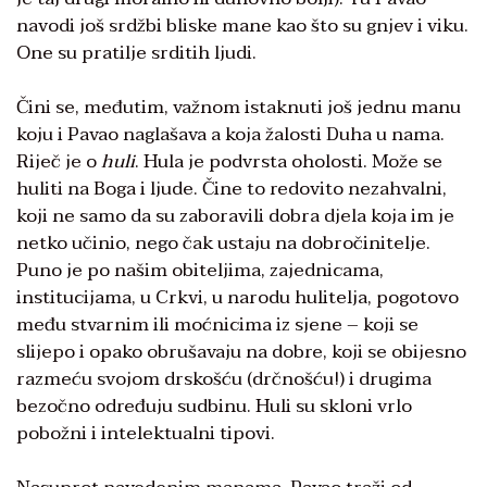
navodi još srdžbi bliske mane kao što su gnjev i viku.
One su pratilje srditih ljudi.
Čini se, međutim, važnom istaknuti još jednu manu
koju i Pavao naglašava a koja žalosti Duha u nama.
Riječ je o
huli
. Hula je podvrsta oholosti. Može se
huliti na Boga i ljude. Čine to redovito nezahvalni,
koji ne samo da su zaboravili dobra djela koja im je
netko učinio, nego čak ustaju na dobročinitelje.
Puno je po našim obiteljima, zajednicama,
institucijama, u Crkvi, u narodu hulitelja, pogotovo
među stvarnim ili moćnicima iz sjene – koji se
slijepo i opako obrušavaju na dobre, koji se obijesno
razmeću svojom drskošću (drčnošću!) i drugima
bezočno određuju sudbinu. Huli su skloni vrlo
pobožni i intelektualni tipovi.