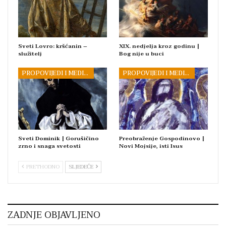
Sveti Lovro: kršćanin –
XIX. nedjelja kroz godinu |
služitelj
Bog nije u buci
PROPOVIJEDI I MEDITACIJE
PROPOVIJEDI I MEDITACIJE
Sveti Dominik | Gorušičino
Preobraženje Gospodinovo |
zrno i snaga svetosti
Novi Mojsije, isti Isus
PRETHODNO
SLJEDEĆE
ZADNJE OBJAVLJENO