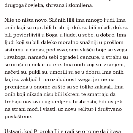
drugoga čovjeka, shrvana i slomljena.
Nije to ništa novo. Sličnih Iliji ima mnogo ljudi. Ima
onih koji su npr. bili hrabriji dok su bili mlađi, dok su
bili povjerljiviji u Boga, u ljude, u sebe, u dobro. Ima
ljudi koji su bili daleko moralno snažniji u prošlom
sistemu, a danas, pod «svojom» vlašću boje se svega
i svakoga, nameću sebi ograde i cenzure, u strahu su
se urušili u nekaraktere. Ima onih koji su izranjeni,
načeti su, pukli su, umorili su se u dobru. Ima onih
koji su zaključili na uzaludnost svega, jer nema
promjena u onome za što su se toliko zalagali. Ima
onih koji nikada nisu bili iskreni te smatraju da
trebaju nastaviti «glumljenu hrabrost», biti uvijek
na strani moći i vlasti, uz novu «elitu» i društveno
povlaštene.
Ustvari, kod Proroka Ilije radi se o tome da čitava