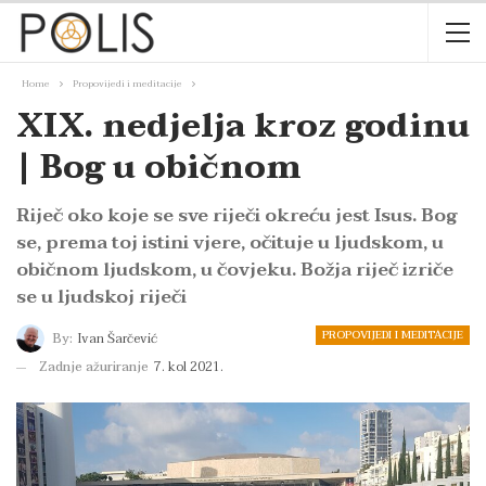
Home
Propovijedi i meditacije
XIX. nedjelja kroz godinu
| Bog u običnom
Riječ oko koje se sve riječi okreću jest Isus. Bog
se, prema toj istini vjere, očituje u ljudskom, u
običnom ljudskom, u čovjeku. Božja riječ izriče
se u ljudskoj riječi
PROPOVIJEDI I MEDITACIJE
By:
Ivan Šarčević
Zadnje ažuriranje
7. kol 2021.