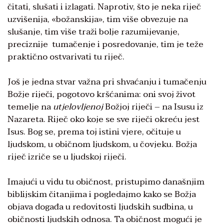
čitati, slušati i izlagati. Naprotiv, što je neka riječ
uzvišenija, «božanskija», tim više obvezuje na
slušanje, tim više traži bolje razumijevanje,
preciznije tumačenje i posredovanje, tim je teže
praktično ostvarivati tu riječ.
Još je jedna stvar važna pri shvaćanju i tumačenju
Božje riječi, pogotovo kršćanima: oni svoj život
temelje na
utjelovljenoj
Božjoj riječi – na Isusu iz
Nazareta. Riječ oko koje se sve riječi okreću jest
Isus. Bog se, prema toj istini vjere, očituje u
ljudskom, u običnom ljudskom, u čovjeku. Božja
riječ izriče se u ljudskoj riječi.
Imajući u vidu tu običnost, pristupimo današnjim
biblijskim čitanjima i pogledajmo kako se Božja
objava događa u redovitosti ljudskih sudbina, u
običnosti ljudskih odnosa. Ta običnost mogući je