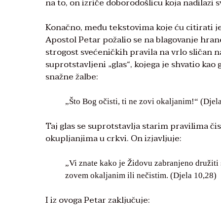
na to, on izriče doborodošlicu koja nadilazi sv
Konačno, među tekstovima koje ću citirati je
Apostol Petar požalio se na blagovanje hrane
strogost svećeničkih pravila na vrlo sličan na
suprotstavljeni „glas“, kojega je shvatio kao 
snažne žalbe:
„Što Bog očisti, ti ne zovi okaljanim!“ (Djel
Taj glas se suprotstavlja starim pravilima č
okupljanjima u crkvi. On izjavljuje:
„Vi znate kako je Židovu zabranjeno družiti 
zovem okaljanim ili nečistim. (Djela 10,28)
I iz ovoga Petar zaključuje: