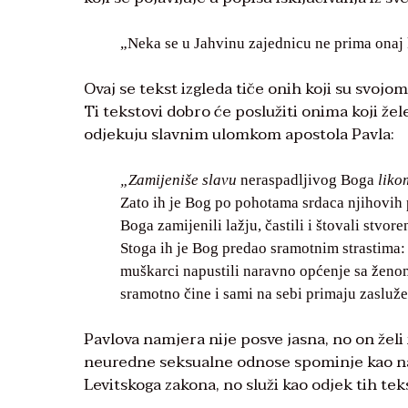
„Neka se u Jahvinu zajednicu ne prima onaj 
Ovaj se tekst izgleda tiče onih koji su svojo
Ti tekstovi dobro će poslužiti onima koji žel
odjekuju slavnim ulomkom apostola Pavla:
„
Zamijeniše slavu
neraspadljivog Boga
liko
Zato ih je Bog po pohotama srdaca njihovih pr
Boga zamijenili lažju, častili i štovali stvor
Stoga ih je Bog predao sramotnim strastima:
muškarci napustili naravno općenje sa ženom
sramotno čine i sami na sebi primaju zasluž
Pavlova namjera nije posve jasna, no on žel
neuredne seksualne odnose spominje kao najv
Levitskoga zakona, no služi kao odjek tih te