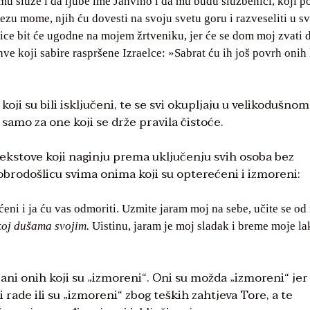
mu služe i da ljube ime Jahvino i da mu budu službenici, koji p
vezu mome, njih ću dovesti na svoju svetu goru i razveseliti u s
nice bit će ugodne na mojem žrtveniku, jer će se dom moj zvati
ve koji sabire raspršene Izraelce: »Sabrat ću ih još povrh onih 
oji su bili isključeni, te se svi okupljaju u velikodušnom
samo za one koji se drže pravila čistoće.
tekstove koji naginju prema uključenju svih osoba bez
dobrodošlicu svima onima koji su opterećeni i izmoreni:
ećeni i ja ću vas odmoriti. Uzmite jaram moj na sebe, učite se o
koj dušama svojim.
Uistinu, jaram je moj sladak i breme moje la
rani onih koji su „izmoreni“. Oni su možda „izmoreni“ jer
i rade ili su „izmoreni“ zbog teških zahtjeva Tore, a te