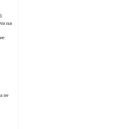
0.
iva na
ove
ga ne