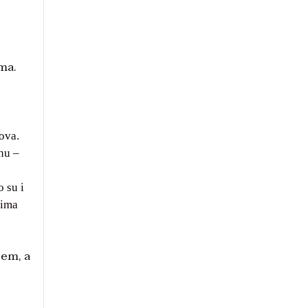
ima.
ova.
nu –
 su i
cima
jem, a