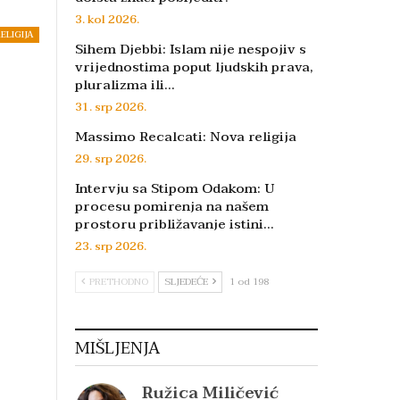
3. kol 2026.
ELIGIJA
Sihem Djebbi: Islam nije nespojiv s
vrijednostima poput ljudskih prava,
pluralizma ili…
31. srp 2026.
Massimo Recalcati: Nova religija
29. srp 2026.
Intervju sa Stipom Odakom: U
procesu pomirenja na našem
prostoru približavanje istini…
23. srp 2026.
PRETHODNO
SLJEDEĆE
1 od 198
MIŠLJENJA
Ružica Miličević