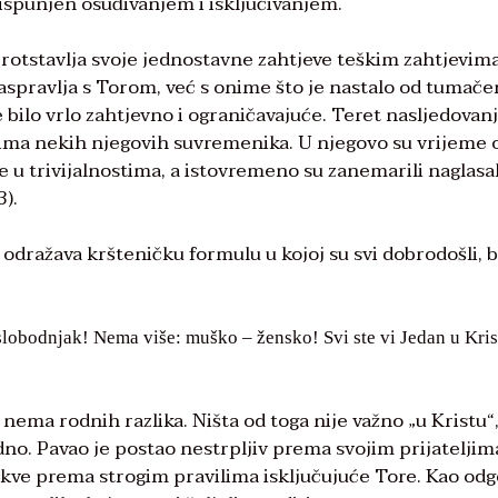
 ispunjen osuđivanjem i isključivanjem.
protstavlja svoje jednostavne zahtjeve teškim zahtjevim
raspravlja s Torom, već s onime što je nastalo od tumače
ilo vrlo zahtjevno i ograničavajuće. Teret nasljedovan
njima nekih njegovih suvremenika. U njegovo su vrijeme 
 se u trivijalnostima, a istovremeno su zanemarili naglasa
3).
 odražava kršteničku formulu u kojoj su svi dobrodošli, 
lobodnjak! Nema više: muško – žensko! Svi ste vi Jedan u Kris
nema rodnih razlika. Ništa od toga nije važno „u Kristu“, 
dno. Pavao je postao nestrpljiv prema svojim prijateljim
crkve prema strogim pravilima isključujuće Tore. Kao od