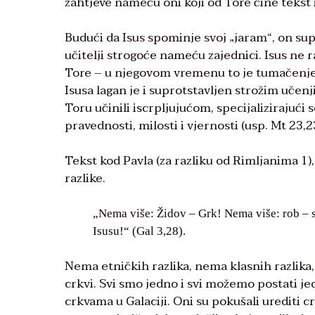
zahtjeve nameću oni koji od Tore čine tekst
Budući da Isus spominje svoj „jaram“, on su
učitelji strogoće nameću zajednici. Isus ne 
Tore – u njegovom vremenu to je tumačenje b
Isusa lagan je i suprotstavljen strožim uče
Toru učinili iscrpljujućom, specijalizirajući
pravednosti, milosti i vjernosti (usp. Mt 23,2
Tekst kod Pavla (za razliku od Rimljanima 1),
razlike.
„Nema više: Židov – Grk! Nema više: rob – s
Isusu!“ (Gal 3,28).
Nema etničkih razlika, nema klasnih razlika, 
crkvi. Svi smo jedno i svi možemo postati je
crkvama u Galaciji. Oni su pokušali urediti 