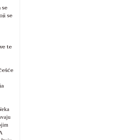
a se
ji se
ve te
jčešće
ja
 Neka
avaju
ojim
A