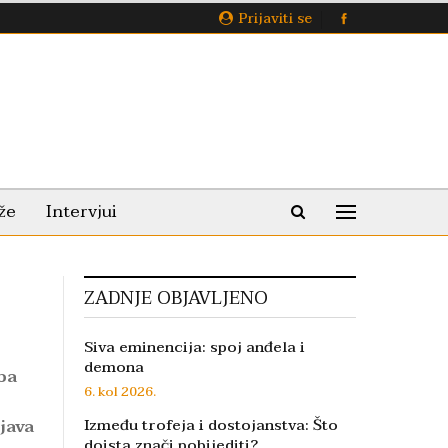
Prijaviti se
že
Intervjui
ZADNJE OBJAVLJENO
Siva eminencija: spoj anđela i
demona
ba
6. kol 2026.
java
Između trofeja i dostojanstva: Što
doista znači pobijediti?