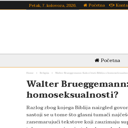
Početna
Konta
Petak, 7. kolovoza, 2026.
Početna
Home
Religija
Walter Brueggemann: Kako čitati Bibliju o homoseksualno
Walter Brueggemann: K
homoseksualnosti?
Razlog zbog kojega Biblija naizgled govo
sastoji se u tome što glasni tumači najč
zanemarujući tekstove koji zauzimaju supr