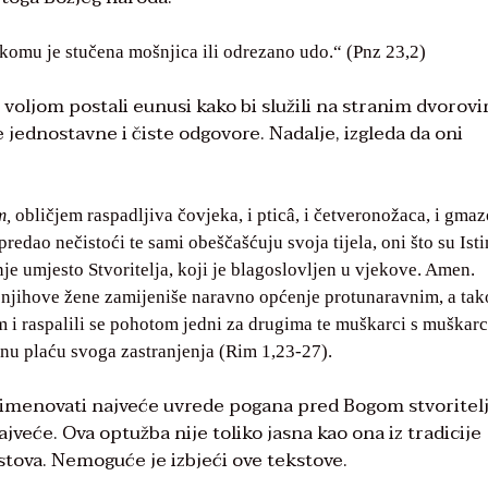
komu je stučena mošnjica ili odrezano udo.“ (Pnz 23,2)
m voljom postali eunusi kako bi služili na stranim dvorov
e jednostavne i čiste odgovore. Nadalje, izgleda da oni
m,
obličjem raspadljiva čovjeka, i pticâ, i četveronožaca, i gmaz
edao nečistoći te sami obeščašćuju svoja tijela, oni što su Isti
enje umjesto Stvoritelja, koji je blagoslovljen u vjekove. Amen.
 njihove žene zamijeniše naravno općenje protunaravnim, a tako
 i raspalili se pohotom jedni za drugima te muškarci s muškar
enu plaću svoga zastranjenja (Rim 1,23-27).
i imenovati najveće uvrede pogana pred Bogom stvoritel
eće. Ova optužba nije toliko jasna kao ona iz tradicije
kstova. Nemoguće je izbjeći ove tekstove.