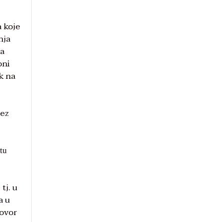
a koje
nja
ja
oni
k na
bez
tu
tj. u
a u
govor