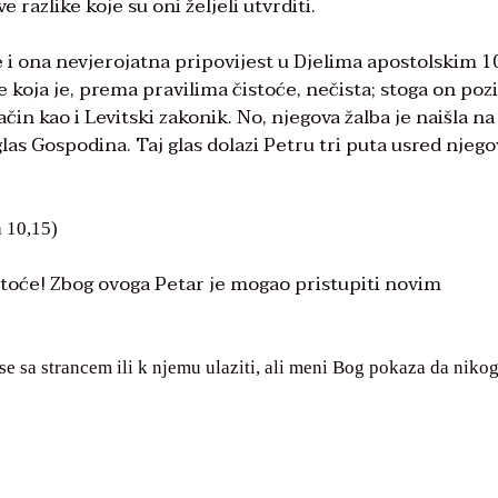
e razlike koje su oni željeli utvrditi.
 i ona nevjerojatna pripovijest u Djelima apostolskim 1
 koja je, prema pravilima čistoće, nečista; stoga on poz
čin kao i Levitski zakonik. No, njegova žalba je naišla na
glas Gospodina. Taj glas dolazi Petru tri puta usred njeg
a 10,15)
istoće! Zbog ovoga Petar je mogao pristupiti novim
se sa strancem ili k njemu ulaziti, ali meni Bog pokaza da niko