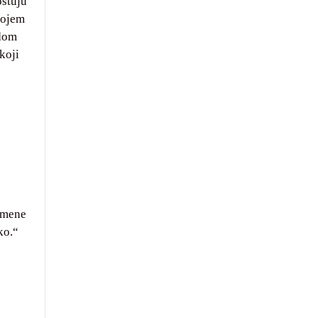
oštuju
vojem
 dom
koji
d mene
ko.“