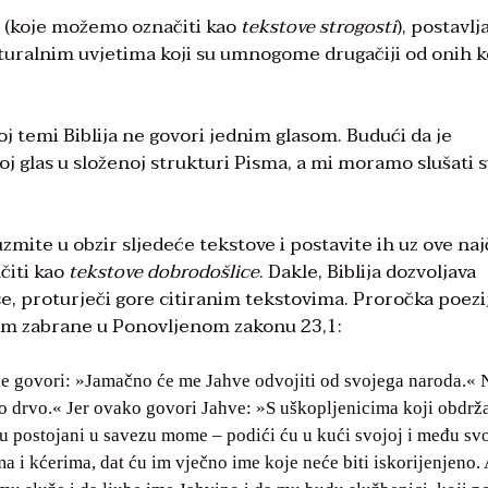
e (koje možemo označiti kao
tekstove strogosti
), postavlj
turalnim uvjetima koji su umnogome drugačiji od onih ko
j temi Biblija ne govori jednim glasom. Budući da je
j glas u složenoj strukturi Pisma, a mi moramo slušati s
 uzmite u obzir sljedeće tekstove i postavite ih uz ove na
čiti kao
tekstove dobrodošlice
. Dakle, Biblija dozvoljava
 se, proturječi gore citiranim tekstovima. Proročka poezi
jem zabrane u Ponovljenom zakonu 23,1:
 ne govori: »Jamačno će me Jahve odvojiti od svojega naroda.«
ho drvo.« Jer ovako govori Jahve: »S uškopljenicima koji obdrž
anu postojani u savezu mome – podići ću u kući svojoj i među sv
 i kćerima, dat ću im vječno ime koje neće biti iskorijenjeno. 