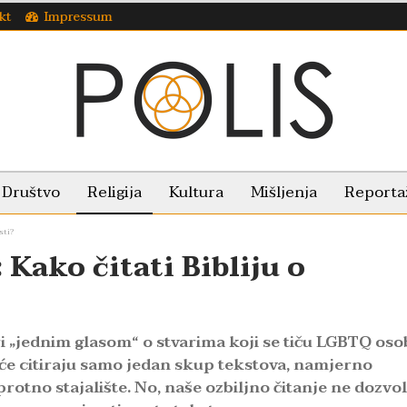
kt
Impressum
Društvo
Religija
Kultura
Mišljenja
Reporta
sti?
ako čitati Bibliju o
ri „jednim glasom“ o stvarima koji se tiču LGBTQ oso
ešće citiraju samo jedan skup tekstova, namjerno
otno stajalište. No, naše ozbiljno čitanje ne dozvol