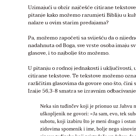
Uzimajući u obzir najčešće citirane tekstov
pitanje kako možemo razumjeti Bibliju u kul
nalaze u ovim starim predajama?
Pa, možemo započeti sa sviješću da o nijedno
nadahnuta od Boga, sve vrste osoba imaju svo
glasove, i to najbolje što možemo.
U pitanju o rodnoj jednakosti i uključivosti,
citirane tekstove. Te tekstove možemo ozna
različitim glasovima da govore ono što, čini
Izaije 56,3-8 smatra se izravnim odbacivan
Neka sin tuđinčev koji je prionuo uz Jahvu
uškopljenik ne govori: »Ja sam, evo, tek su
subotu, koji izabiru što je meni drago i ost
zidovima spomenik i ime, bolje nego sinovima