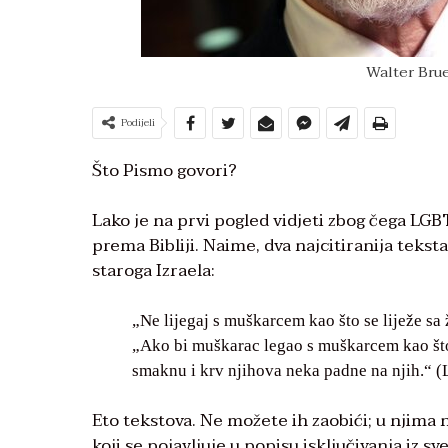
Walter Brue
Podijeli
Što Pismo govori?
Lako je na prvi pogled vidjeti zbog čega LGBT
prema Bibliji. Naime, dva najcitiranija teksta 
staroga Izraela:
„Ne lijegaj s muškarcem kao što se liježe sa
„Ako bi muškarac legao s muškarcem kao što 
smaknu i krv njihova neka padne na njih.“ (
Eto tekstova. Ne možete ih zaobići; u njima 
koji se pojavljuje u popisu isključivanja iz s