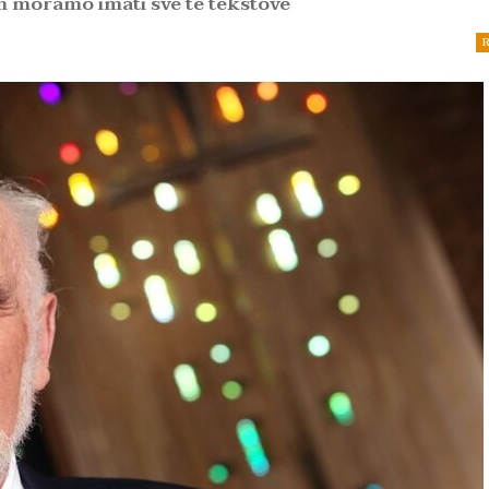
m moramo imati sve te tekstove
R