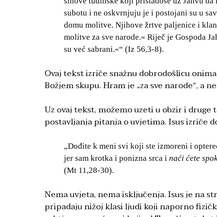
sinove tuđinske koji pristadoše uz Jahvu da 
subotu i ne oskvrnjuju je i postojani su u sa
domu molitve. Njihove žrtve paljenice i kla
molitve za sve narode.« Riječ je Gospoda Jah
su već sabrani.«“ (Iz 56,3-8).
Ovaj tekst izriče snažnu dobrodošlicu onima k
Božjem skupu. Hram je „za sve narode“, a ne 
Uz ovaj tekst, možemo uzeti u obzir i druge 
postavljanja pitanja o uvjetima. Isus izriče 
„Dođite k meni svi koji ste izmoreni i opter
jer sam krotka i ponizna srca i
naći ćete spo
(Mt 11,28-30).
Nema uvjeta, nema isključenja. Isus je na st
pripadaju nižoj klasi ljudi koji naporno fizičk