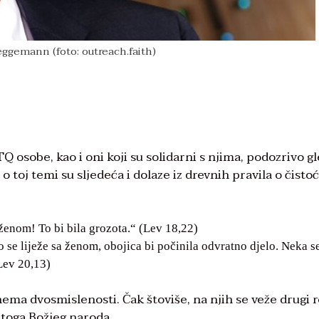
ggemann (foto: outreach.faith)
Q osobe, kao i oni koji su solidarni s njima, podozrivo g
o toj temi su sljedeća i dolaze iz drevnih pravila o čistoć
 ženom! To bi bila grozota.“ (Lev 18,22)
se liježe sa ženom, obojica bi počinila odvratno djelo. Neka s
Lev 20,13)
nema dvosmislenosti. Čak štoviše, na njih se veže drugi 
vetoga Božjeg naroda.