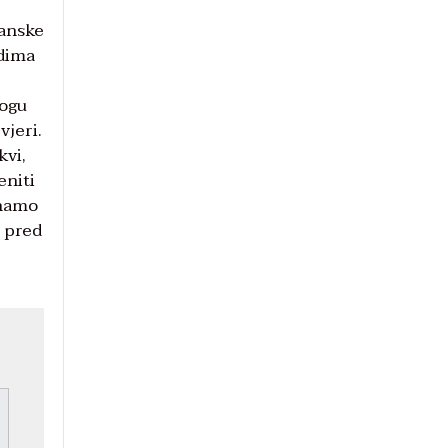
janske
udima
mogu
vjeri.
kvi,
eniti
znamo
i pred