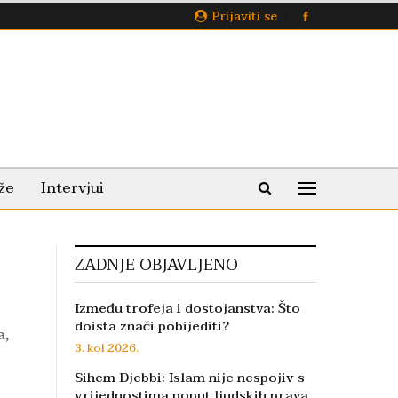
Prijaviti se
že
Intervjui
ZADNJE OBJAVLJENO
Između trofeja i dostojanstva: Što
doista znači pobijediti?
a,
3. kol 2026.
Sihem Djebbi: Islam nije nespojiv s
vrijednostima poput ljudskih prava,