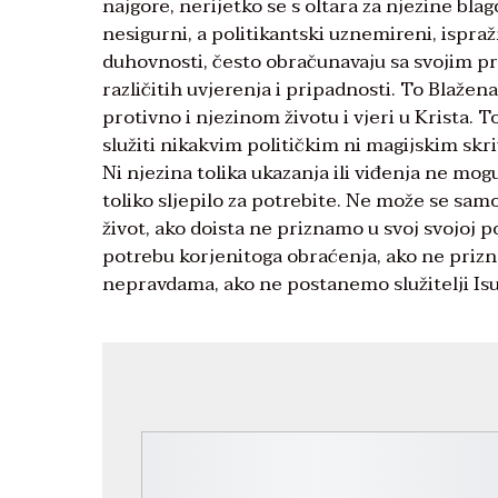
najgore, nerijetko se s oltara za njezine bla
nesigurni, a politikantski uznemireni, ispra
duhovnosti, često obračunavaju sa svojim prot
različitih uvjerenja i pripadnosti. To Blažen
protivno i njezinom životu i vjeri u Krista. 
služiti nikakvim političkim ni magijskim skriv
Ni njezina tolika ukazanja ili viđenja ne mog
toliko sljepilo za potrebite. Ne može se sa
život, ako doista ne priznamo u svoj svojoj
potrebu korjenitoga obraćenja, ako ne prizna
nepravdama, ako ne postanemo služitelji Is