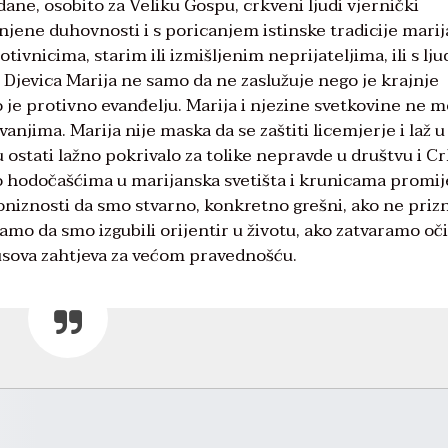
gdane, osobito za Veliku Gospu, crkveni ljudi vjernički
žnjene duhovnosti i s poricanjem istinske tradicije mari
ivnicima, starim ili izmišljenim neprijateljima, ili s lj
a Djevica Marija ne samo da ne zaslužuje nego je krajnje
To je protivno evanđelju. Marija i njezine svetkovine ne 
anjima. Marija nije maska da se zaštiti licemjerje i laž u 
u ostati lažno pokrivalo za tolike nepravde u društvu i Cr
mo hodočašćima u marijanska svetišta i krunicama promij
 poniznosti da smo stvarno, konkretno grešni, ako ne pri
mo da smo izgubili orijentir u životu, ako zatvaramo oč
usova zahtjeva za većom pravednošću.