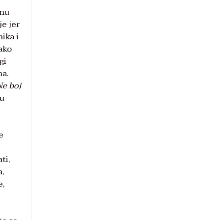
onu
je jer
ika i
ako
gi
ha.
Ne boj
ju
e
ti,
a,
e,