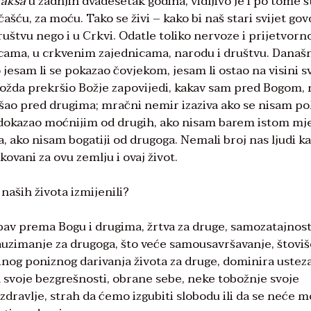
raksa
u zadnjih dvadesetak godina, vidljivo je i po tome š
šću, za moću. Tako se živi – kako bi naš stari svijet gov
ruštvu nego i u Crkvi. Odatle toliko nervoze i prijetvorno
dnicama, u crkvenim zajednicama, narodu i društvu. Dana
jesam li se pokazao čovjekom, jesam li ostao na visini s
 možda prekršio Božje zapovijedi, kakav sam pred Bogom,
zišao pred drugima; mračni nemir izaziva ako se nisam p
m dokazao moćnijim od drugih, ako nisam barem istom m
 ako nisam bogatiji od drugoga. Nemali broj nas ljudi k
ovani za ovu zemlju i ovaj život.
 naših života izmijenili?
ubav prema Bogu i drugima, žrtva za druge, samozatajnost
auzimanje za drugoga, što veće samousavršavanje, štoviš
nog poniznog darivanja života za druge, dominira ustez
a svoje bezgrešnosti, obrane sebe, neke tobožnje svoje
 zdravlje, strah da ćemo izgubiti slobodu ili da se neće m