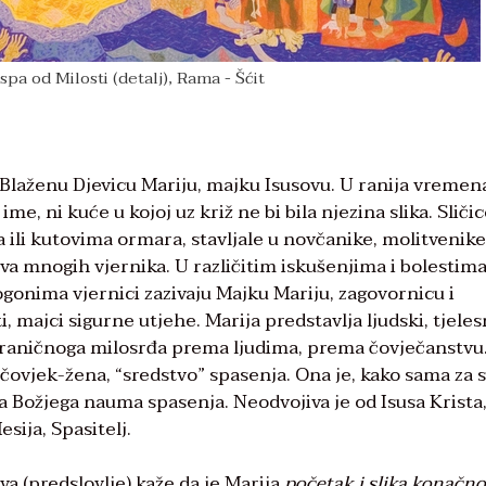
ospa od Milosti (detalj), Rama - Šćit
 Blaženu Djevicu Mariju, majku Isusovu. U ranija vremena
ime, ni kuće u kojoj uz križ ne bi bila njezina slika. Sličic
a ili kutovima ormara, stavljale u novčanike, molitvenike
ava mnogih vjernika. U različitim iskušenjima i bolestima
gonima vjernici zazivaju Majku Mariju, zagovornicu i
, majci sigurne utjehe. Marija predstavlja ljudski, tjeles
graničnoga milosrđa prema ljudima, prema čovječanstvu
 čovjek-žena, “sredstvo” spasenja. Ona je, kako sama za 
a Božjega nauma spasenja. Neodvojiva je od Isusa Krista,
sija, Spasitelj.
a (predslovlje) kaže da je Marija
početak i slika konačn