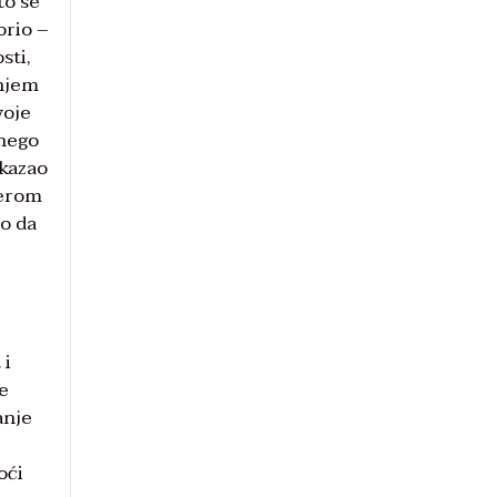
to se
orio –
sti,
šnjem
voje
 nego
okazao
jerom
ao da
 i
e
anje
oći