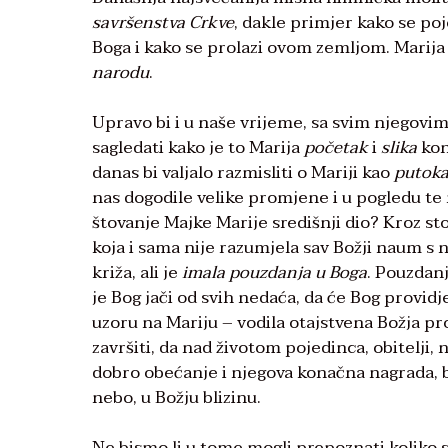
savršenstva Crkve
, dakle primjer kako se poj
Boga i kako se prolazi ovom zemljom. Marija j
narodu
.
Upravo bi i u naše vrijeme, sa svim njegovi
sagledati kako je to Marija
početak
i
slika
kon
danas bi valjalo razmisliti o Mariji kao
putoka
nas dogodile velike promjene i u pogledu te 
štovanje Majke Marije središnji dio? Kroz sto
koja i sama nije razumjela sav Božji naum s 
križa, ali je
imala pouzdanja u Boga
. Pouzdan
je Bog jači od svih nedaća, da će Bog providj
uzoru na Mariju – vodila otajstvena Božja pr
završiti, da nad životom pojedinca, obitelji,
dobro obećanje i njegova konačna nagrada, b
nebo, u Božju blizinu.
Ne bismo li u tome mogli prepoznati koliko s