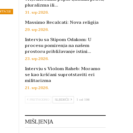
pluralizma ili…
DITACIJE
31. srp 2026.
Massimo Recalcati: Nova religija
29. srp 2026.
Intervju sa Stipom Odakom: U
procesu pomirenja na našem
prostoru približavanje istini…
23. srp 2026.
Intervju s Violom Raheb: Moramo
se kao kršćani suprotstaviti eri
militarizma
21. srp 2026.
PRETHODNO
SLJEDEĆE
1 od 198
MIŠLJENJA