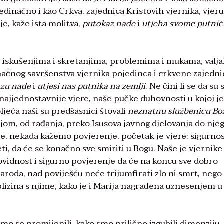
edinačno i kao Crkva, zajednica Kristovih vjernika, vjeru
e, kaže ista molitva,
putokaz nade
i
utjeha svome putni
m iskušenjima i skretanjima, problemima i mukama, valja
ačnog savršenstva vjernika pojedinca i crkvene zajednic
zu nade
i
utjesi nas putnika na zemlji
. Ne čini li se da su 
najjednostavnije vjere, naše pučke duhovnosti u kojoj je
ljeća naši su predšasnici štovali
neznatnu službenicu Bo
njom, od rađanja, preko Isusova javnog djelovanja do nje
je, nekada kažemo povjerenje, početak je vjere: sigurnos
eti, da će se konačno sve smiriti u Bogu. Naše je vjernike
ovidnost i sigurno povjerenje da će na koncu sve dobro
 naroda, nad poviješću neće trijumfirati zlo ni smrt, nego
lizina s njime, kako je i Marija nagrađena uznesenjem u
mo se promijenili, kako smo prilično izgubili dimenziju