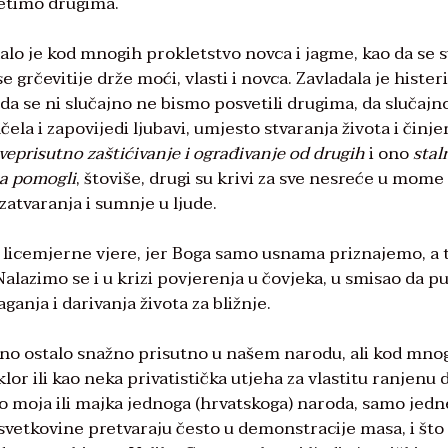
vetimo drugima.
dalo je kod mnogih prokletstvo novca i jagme, kao da se 
se grčevitije drže moći, vlasti i novca. Zavladala je hister
 da se ni slučajno ne bismo posvetili drugima, da slučajn
ela i zapovijedi ljubavi, umjesto stvaranja života i činje
sveprisutno zaštićivanje i ograđivanje od drugih
i ono
stal
ta pomogli
, štoviše, drugi su krivi za sve nesreće u mome
zatvaranja i sumnje u ljude.
i licemjerne vjere, jer Boga samo usnama priznajemo, a 
lazimo se i u krizi povjerenja u čovjeka, u smisao da pu
ganja i darivanja života za bližnje.
eno ostalo snažno prisutno u našem narodu, ali kod mno
lor ili kao neka privatistička utjeha za vlastitu ranjenu 
mo moja ili majka jednoga (hrvatskoga) naroda, samo jedn
 svetkovine pretvaraju često u demonstracije masa, i što 