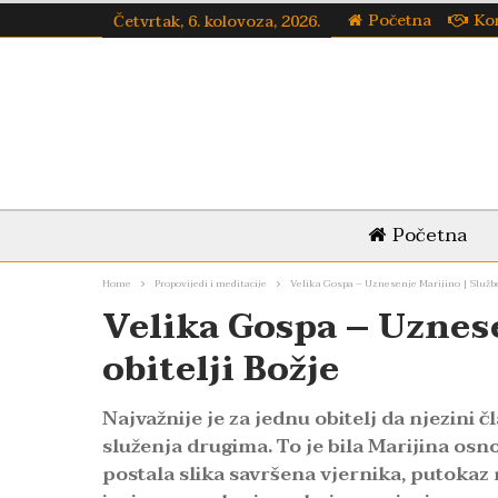
Početna
Ko
Četvrtak, 6. kolovoza, 2026.
Početna
Home
Propovijedi i meditacije
Velika Gospa – Uznesenje Marijino | Služben
Velika Gospa – Uznese
obitelji Božje
Najvažnije je za jednu obitelj da njezini 
služenja drugima. To je bila Marijina osno
postala slika savršena vjernika, putokaz