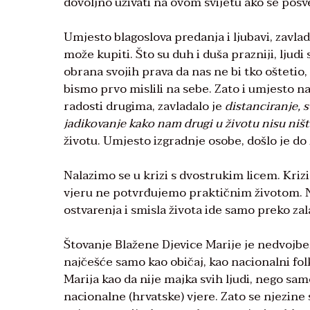
dovoljno uživati na ovom svijetu ako se pos
Umjesto blagoslova predanja i ljubavi, zavla
može kupiti. Što su duh i duša prazniji, ljudi 
obrana svojih prava da nas ne bi tko oštetio,
bismo prvo mislili na sebe. Zato i umjesto nač
radosti drugima, zavladalo je
distanciranje, 
jadikovanje kako nam drugi u životu nisu niš
životu. Umjesto izgradnje osobe, došlo je do 
Nalazimo se u krizi s dvostrukim licem. Kriz
vjeru ne potvrđujemo praktičnim životom. Na
ostvarenja i smisla života ide samo preko zala
Štovanje Blažene Djevice Marije je nedvojb
najčešće samo kao običaj, kao nacionalni folk
Marija kao da nije majka svih ljudi, nego sa
nacionalne (hrvatske) vjere. Zato se njezine