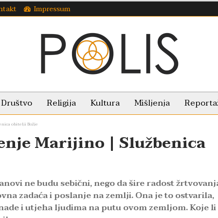
ntakt
Impressum
Društvo
Religija
Kultura
Mišljenja
Reporta
ica obitelji Božje
nje Marijino | Službenica
članovi ne budu sebični, nego da šire radost žrtvovanj
vna zadaća i poslanje na zemlji. Ona je to ostvarila,
 nade i utjeha ljudima na putu ovom zemljom. Koje li