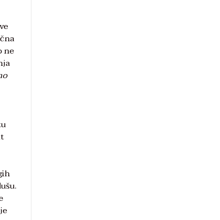
sve
ična
o ne
nja
no
tu
t
gih
dušu.
e
je