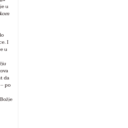
je u
čkom
lo
e. I
se u
žju
gova
t da
 – po
 Božje