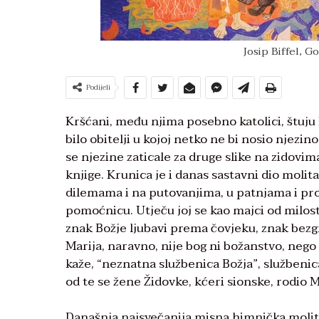
Josip Biffel, G
Podijeli
Kršćani, među njima posebno katolici, štuju
bilo obitelji u kojoj netko ne bi nosio njezino 
se njezine zaticale za druge slike na zidovim
knjige. Krunica je i danas sastavni dio molit
dilemama i na putovanjima, u patnjama i pro
pomoćnicu. Utječu joj se kao majci od milosti
znak Božje ljubavi prema čovjeku, znak bez
Marija, naravno, nije bog ni božanstvo, nego
kaže, “neznatna službenica Božja”, službenic
od te se žene Židovke, kćeri sionske, rodio Me
Današnja najsvečanija misna himnička molitv