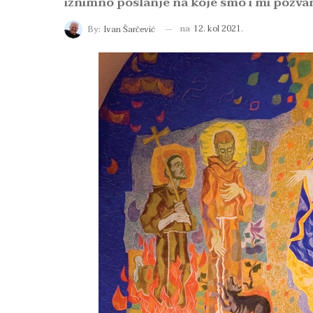
iznimno poslanje na koje smo i mi pozvan
na
12. kol 2021.
By:
Ivan Šarčević