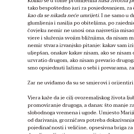
Koliko se u tome promijenila
naša životna p
tako bespoštedno juri za posjedovanjem, za ča
kao da se nikada neće umrijeti
. I ne samo u d
glumljenja i nasilja po obiteljima, po zaje
čovjeku nemir ne unosi ona najsvetija misao 
vjere i služenja svojim bližnjima, da nisam
nemir stvara izvanjsko pitanje: kakav sam i
uljepšan, onakav kakav nisam, ako se nisa
uzvratio drugom, ako nisam prevario drugoga,
smo opsjednuti lažima o sebi i prevarama, zak
Zar ne uviđamo da su se smjerovi i orijentiri
Vjera kaže da je cilj ovozemaljskog života lj
promoviranje drugoga, a danas: što manje z
slobodnoga vremena i ugode. Umjesto Mariji
od darivanja, grozničava potreba dokazivanj
pojedinačnosti i veličine, opsesivna briga za