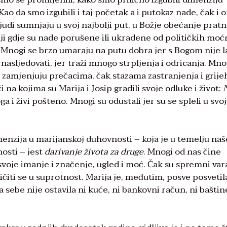
 da smo izgubili i taj početak a i putokaz nade, čak i 
udi sumnjaju u svoj najbolji put, u Božje obećanje pratn
lji gdje su nade porušene ili ukradene od političkih moćn
 Mnogi se brzo umaraju na putu dobra jer s Bogom nije l
 nasljedovati, jer traži mnogo strpljenja i odricanja. Mno
put zamjenjuju prečacima, čak stazama zastranjenja i grije
 na kojima su Marija i Josip gradili svoje odluke i život:
a i živi pošteno. Mnogi su odustali jer su se spleli u svo
enzija u marijanskoj duhovnosti – koja je u temelju naš
osti – jest
darivanje života za druge
. Mnogi od nas čine
svoje imanje i značenje, ugled i moć. Čak su spremni vara
ličiti se u suprotnost. Marija je, međutim, posve posvetil
a sebe nije ostavila ni kuće, ni bankovni račun, ni baštin