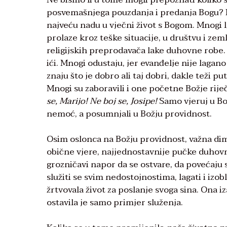
posvemašnjega pouzdanja i predanja Bogu? Kao
najveću nadu u vječni život s Bogom. Mnogi lj
prolaze kroz teške situacije, u društvu i zem
religijskih preprodavača lake duhovne robe.
ići. Mnogi odustaju, jer evanđelje nije lagano
znaju što je dobro ali taj dobri, dakle teži 
Mnogi su zaboravili i one početne Božje riječi
se, Marijo! Ne boj se, Josipe!
Samo vjeruj u Bog
nemoć, a posumnjali u Božju providnost.
Osim oslonca na Božju providnost, važna dim
obične vjere, najjednostavnije pučke duhovn
grozničavi napor da se ostvare, da povećaju 
služiti se svim nedostojnostima, lagati i izob
žrtvovala život za poslanje svoga sina. Ona iz
ostavila je samo primjer služenja.