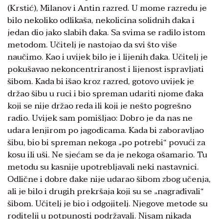
(Krstić), Milanov i Antin razred. U mome razredu je
bilo nekoliko odlikaša, nekolicina solidnih đaka i
jedan dio jako slabih đaka. Sa svima se radilo istom
metodom. Učitelj je nastojao da svi što više
naučimo. Kao i uvijek bilo je i lijenih đaka. Učitelj je
pokušavao nekoncentriranost i lijenost ispravljati
šibom. Kada bi išao kroz razred, gotovo uvijek je
držao šibu u ruci i bio spreman udariti njome đaka
koji se nije držao reda ili koji je nešto pogrešno
radio. Uvijek sam pomišljao: Dobro je da nas ne
udara lenjirom po jagodicama. Kada bi zaboravljao
šibu, bio bi spreman nekoga „po potrebi“ povući za
kosu ili uši. Ne sjećam se da je nekoga ošamario. Tu
metodu su kasnije upotrebljavali neki nastavnici.
Odlične i dobre đake nije udarao šibom zbog učenja,
ali je bilo i drugih prekršaja koji su se „nagrađivali“
šibom. Učitelj je bio i odgojitelj. Njegove metode su
roditelji u potpunosti podržavali. Nisam nikada