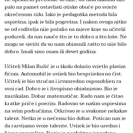
palo na pamet ostavljati otiske obuće po svježe
okrečenom zidu. Iako je pedagoška metoda bila
uspješna, ipak je bila pogrešna. I nakon ovoga nitko
se od roditelja nije požalio na mjere koje su učitelji
poduzeli, da nas nauče što je to dobro a što loše. Ne
mogu se sjetiti da su nam objasnili zašto to nije bilo
dobro. Imali smo osam ili devet godina.
Učitelj Milan Ružić je u školu dolazio svjetlo plavim
fićom. Automobil je uvijek bio besprijekorno čist.
Učitelj je bio stručan i izvanredno osposobljen za
svoj rad. Dobro je i živopisno objašnjavao. Bio je
muzikalan. Dobar matematičar. Rado nam je čitao
kratke priče i poeziju. Radovao se našim uspjesima
na svim područjima. Otkrivao je u svakome nekakav
talent. Netko je u nečemu bio dobar. Poticao nas je
da razvijamo svoje talente. Uvijek je bio uredno i