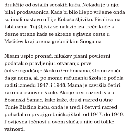
drukčije od ostalih seoskih kuća. Nekada je u njoj
bila i prodavaonica. Kada bi bilo lijepo vrijeme onda
su imali nastavu u Ilije Kobaša šljiviku. Pisali su na
tablicama. Taj šljivik se nalazio iza treće kuće s
desne strane kada se skrene s glavne ceste u
Mačićev kraj prema grebničkim Snogama.
Nisam uspio pronaći nikakav pisani povijesni
podatak o pravljenju i otvaranju prve
četverogodišnje škole u Grebnicama, što ne znači
da ga nema, ali po mome računanju škola je počela
raditi između 1947. i 1948. Mama je završila četiri
razreda osnovne škole. Ako je prvi razred išla u
Bosanski Šamac, kako kaže, drugi razred u Ane
Tunje Blažina kuću, onda je treći i četvrti razred
pohađala u prvoj grebničkoj školi od 1947. do 1949.
Povijesna točnost u ovom slučaju nije od tolike
važnosti.