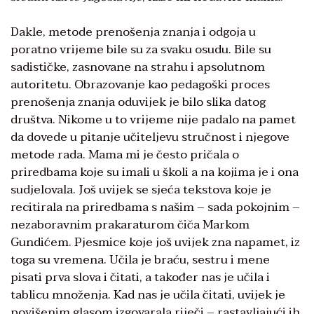
Dakle, metode prenošenja znanja i odgoja u
poratno vrijeme bile su za svaku osudu. Bile su
sadističke, zasnovane na strahu i apsolutnom
autoritetu. Obrazovanje kao pedagoški proces
prenošenja znanja oduvijek je bilo slika datog
društva. Nikome u to vrijeme nije padalo na pamet
da dovede u pitanje učiteljevu stručnost i njegove
metode rada. Mama mi je često pričala o
priredbama koje su imali u školi a na kojima je i ona
sudjelovala. Još uvijek se sjeća tekstova koje je
recitirala na priredbama s našim – sada pokojnim –
nezaboravnim prakaraturom čiča Markom
Gundićem. Pjesmice koje još uvijek zna napamet, iz
toga su vremena. Učila je braću, sestru i mene
pisati prva slova i čitati, a također nas je učila i
tablicu množenja. Kad nas je učila čitati, uvijek je
povišenim glasom izgovarala riječi – rastavljajući ih