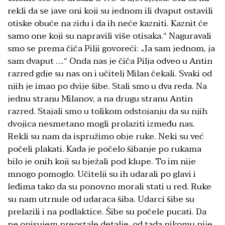
rekli da se jave oni koji su jednom ili dvaput ostavili
otiske obuće na zidu i da ih neće kazniti. Kaznit će
samo one koji su napravili više otisaka.“ Naguravali
smo se prema čiča Pilji govoreći: „Ja sam jednom, ja
sam dvaput ….“ Onda nas je čiča Pilja odveo u Antin
razred gdje su nas on i učitelj Milan čekali. Svaki od
njih je imao po dvije šibe. Stali smo u dva reda. Na
jednu stranu Milanov, a na drugu stranu Antin
razred. Stajali smo u tolikom odstojanju da su njih
dvojica nesmetano mogli prolaziti između nas.
Rekli su nam da ispružimo obje ruke. Neki su već
počeli plakati. Kada je počelo šibanje po rukama
bilo je onih koji su bježali pod klupe. To im nije
mnogo pomoglo. Učitelji su ih udarali po glavi i
leđima tako da su ponovno morali stati u red. Ruke
su nam utrnule od udaraca šiba. Udarci šibe su
prelazili i na podlaktice. Šibe su počele pucati. Da
ne opisujem preostale detalje, od tada nikomu nije