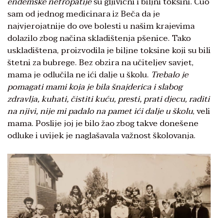
endemske nefropatije
su gljivični i biljni toksini. Čuo
sam od jednog medicinara iz Beča da je
najvjerojatnije do ove bolesti u našim krajevima
dolazilo zbog načina skladištenja pšenice. Tako
uskladištena, proizvodila je biljne toksine koji su bili
štetni za bubrege. Bez obzira na učiteljev savjet,
mama je odlučila ne ići dalje u školu.
Trebalo je
pomagati mami koja je bila šnajderica i slabog
zdravlja, kuhati, čistiti kuću, presti, prati djecu, raditi
na njivi, nije mi padalo na pamet ići dalje u školu
, veli
mama. Poslije joj je bilo žao zbog takve donešene
odluke i uvijek je naglašavala važnost školovanja.