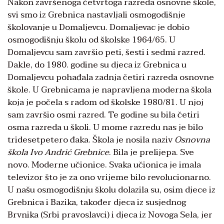
Nakon završenoga četvrtoga razreda osnovne škole,
svi smo iz Grebnica nastavljali osmogodišnje
školovanje u Domaljevcu. Domaljevac je dobio
osmogodišnju školu od školske 1964/65. U
Domaljevcu sam završio peti, šesti i sedmi razred.
Dakle, do 1980. godine su djeca iz Grebnica u
Domaljevcu pohađala zadnja četiri razreda osnovne
škole. U Grebnicama je napravljena moderna škola
koja je počela s radom od školske 1980/81. U njoj
sam završio osmi razred. Te godine su bila četiri
osma razreda u školi. U mome razredu nas je bilo
tridesetpetero đaka. Škola je nosila naziv
Osnovna
škola Ivo Andrić Grebnice
. Bila je prelijepa. Sve
novo. Moderne učionice. Svaka učionica je imala
televizor što je za ono vrijeme bilo revolucionarno.
U našu osmogodišnju školu dolazila su, osim djece iz
Grebnica i Bazika, također djeca iz susjednog
Brvnika (Srbi pravoslavci) i djeca iz Novoga Sela, jer