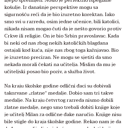
lijepo spremljen. Nosio je perfektno ispeglane
košulje. Iz današnje perspektive mogu sa
sigurnošću reći da je bio izuzetno korektan. Iako
smo svi u razredu, osim jedne učenice, bili katolici,
nikada nisam mogao čuti da je nešto govorio protiv
Crkve ili religije. On je bio Srbin pravoslavac. Kada
bi neki od nas zbog nekih katoličkih blagdana
ostajali kod kuća, nije nas zbog toga kažnjavao. Bio
je izuzetno precizan. Ne mogu se sjetiti da smo
nekada morali čekati na učitelja. Mislim da mu je
učiteljski posao bio poziv, a služba život.
Na kraju školske godine odlični đaci su dobivali
takozvane „zlatne“ medalje. Dobio sam tri takve
medalje. Na kraju četvrtog razreda nismo dobili
zlatne medalje, nego smo trebali dobiti knjige koje
je učitelj Milan za odlične đake naručio. Knjige nisu
bile stigle do kraja školske godine. Rekao nam je da