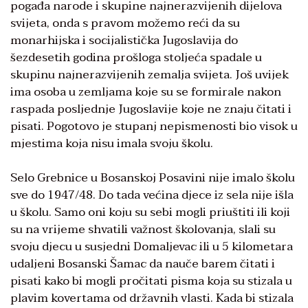
pogađa narode i skupine najnerazvijenih dijelova
svijeta, onda s pravom možemo reći da su
monarhijska i socijalistička Jugoslavija do
šezdesetih godina prošloga stoljeća spadale u
skupinu najnerazvijenih zemalja svijeta. Još uvijek
ima osoba u zemljama koje su se formirale nakon
raspada posljednje Jugoslavije koje ne znaju čitati i
pisati. Pogotovo je stupanj nepismenosti bio visok u
mjestima koja nisu imala svoju školu.
Selo Grebnice u Bosanskoj Posavini nije imalo školu
sve do 1947/48. Do tada većina djece iz sela nije išla
u školu. Samo oni koju su sebi mogli priuštiti ili koji
su na vrijeme shvatili važnost školovanja, slali su
svoju djecu u susjedni Domaljevac ili u 5 kilometara
udaljeni Bosanski Šamac da nauče barem čitati i
pisati kako bi mogli pročitati pisma koja su stizala u
plavim kovertama od državnih vlasti. Kada bi stizala