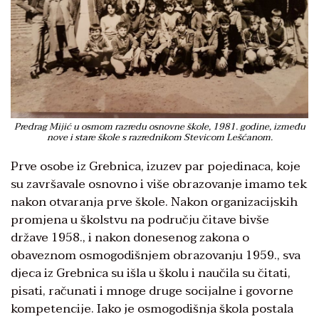
Predrag Mijić u osmom razredu osnovne škole, 1981. godine, između
nove i stare škole s razrednikom Stevicom Lešćanom.
Prve osobe iz Grebnica, izuzev par pojedinaca, koje
su završavale osnovno i više obrazovanje imamo tek
nakon otvaranja prve škole. Nakon organizacijskih
promjena u školstvu na području čitave bivše
države 1958., i nakon donesenog zakona o
obaveznom osmogodišnjem obrazovanju 1959., sva
djeca iz Grebnica su išla u školu i naučila su čitati,
pisati, računati i mnoge druge socijalne i govorne
kompetencije. Iako je osmogodišnja škola postala