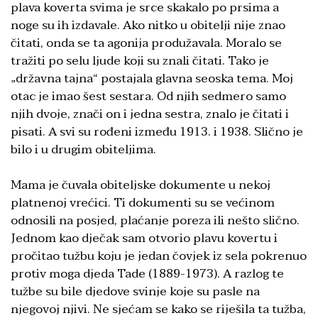
plava koverta svima je srce skakalo po prsima a
noge su ih izdavale. Ako nitko u obitelji nije znao
čitati, onda se ta agonija produžavala. Moralo se
tražiti po selu ljude koji su znali čitati. Tako je
„državna tajna“ postajala glavna seoska tema. Moj
otac je imao šest sestara. Od njih sedmero samo
njih dvoje, znači on i jedna sestra, znalo je čitati i
pisati. A svi su rođeni između 1913. i 1938. Slično je
bilo i u drugim obiteljima.
Mama je čuvala obiteljske dokumente u nekoj
platnenoj vrećici. Ti dokumenti su se većinom
odnosili na posjed, plaćanje poreza ili nešto slično.
Jednom kao dječak sam otvorio plavu kovertu i
pročitao tužbu koju je jedan čovjek iz sela pokrenuo
protiv moga djeda Tade (1889-1973). A razlog te
tužbe su bile djedove svinje koje su pasle na
njegovoj njivi. Ne sjećam se kako se riješila ta tužba,