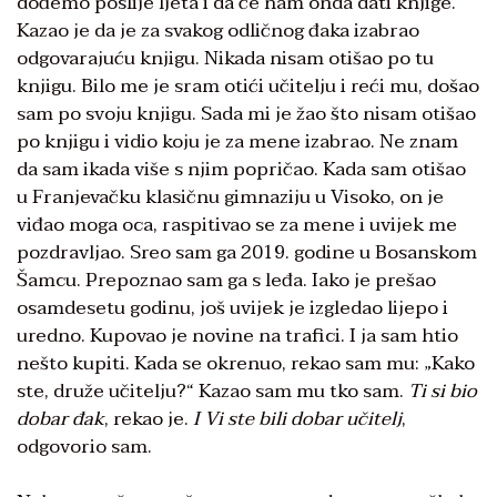
dođemo poslije ljeta i da će nam onda dati knjige.
Kazao je da je za svakog odličnog đaka izabrao
odgovarajuću knjigu. Nikada nisam otišao po tu
knjigu. Bilo me je sram otići učitelju i reći mu, došao
sam po svoju knjigu. Sada mi je žao što nisam otišao
po knjigu i vidio koju je za mene izabrao. Ne znam
da sam ikada više s njim popričao. Kada sam otišao
u Franjevačku klasičnu gimnaziju u Visoko, on je
viđao moga oca, raspitivao se za mene i uvijek me
pozdravljao. Sreo sam ga 2019. godine u Bosanskom
Šamcu. Prepoznao sam ga s leđa. Iako je prešao
osamdesetu godinu, još uvijek je izgledao lijepo i
uredno. Kupovao je novine na trafici. I ja sam htio
nešto kupiti. Kada se okrenuo, rekao sam mu: „Kako
ste, druže učitelju?“ Kazao sam mu tko sam.
Ti si bio
dobar đak
, rekao je.
I Vi ste bili dobar učitelj
,
odgovorio sam.