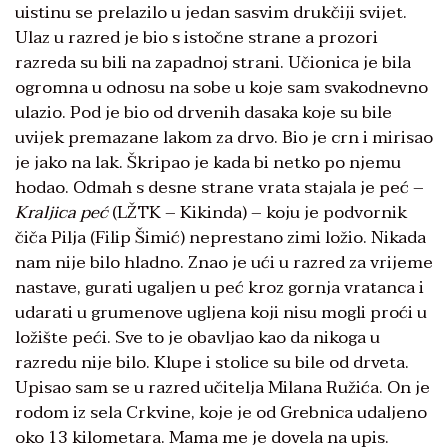
uistinu se prelazilo u jedan sasvim drukčiji svijet.
Ulaz u razred je bio s istočne strane a prozori
razreda su bili na zapadnoj strani. Učionica je bila
ogromna u odnosu na sobe u koje sam svakodnevno
ulazio. Pod je bio od drvenih dasaka koje su bile
uvijek premazane lakom za drvo. Bio je crn i mirisao
je jako na lak. Škripao je kada bi netko po njemu
hodao. Odmah s desne strane vrata stajala je peć –
Kraljica
peć
(LŽTK – Kikinda) – koju je podvornik
čiča Pilja (Filip Šimić) neprestano zimi ložio. Nikada
nam nije bilo hladno. Znao je ući u razred za vrijeme
nastave, gurati ugaljen u peć kroz gornja vratanca i
udarati u grumenove ugljena koji nisu mogli proći u
ložište peći. Sve to je obavljao kao da nikoga u
razredu nije bilo. Klupe i stolice su bile od drveta.
Upisao sam se u razred učitelja Milana Ružića. On je
rodom iz sela Crkvine, koje je od Grebnica udaljeno
oko 13 kilometara. Mama me je dovela na upis.