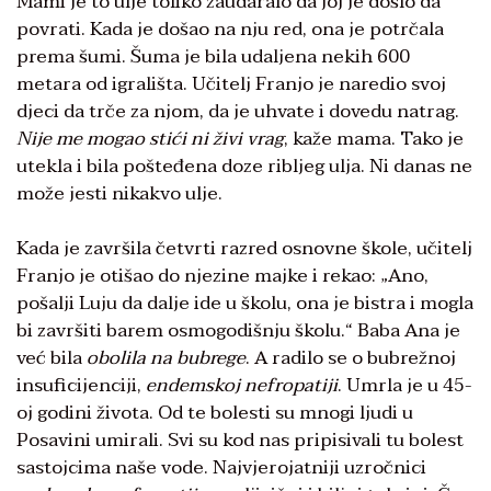
Mami je to ulje toliko zaudaralo da joj je došlo da
povrati. Kada je došao na nju red, ona je potrčala
prema šumi. Šuma je bila udaljena nekih 600
metara od igrališta. Učitelj Franjo je naredio svoj
djeci da trče za njom, da je uhvate i dovedu natrag.
Nije me mogao stići ni živi vrag
, kaže mama. Tako je
utekla i bila pošteđena doze ribljeg ulja. Ni danas ne
može jesti nikakvo ulje.
Kada je završila četvrti razred osnovne škole, učitelj
Franjo je otišao do njezine majke i rekao: „Ano,
pošalji Luju da dalje ide u školu, ona je bistra i mogla
bi završiti barem osmogodišnju školu.“ Baba Ana je
već bila
obolila na bubrege
. A radilo se o bubrežnoj
insuficijenciji,
endemskoj nefropatiji
. Umrla je u 45-
oj godini života. Od te bolesti su mnogi ljudi u
Posavini umirali. Svi su kod nas pripisivali tu bolest
sastojcima naše vode. Najvjerojatniji uzročnici