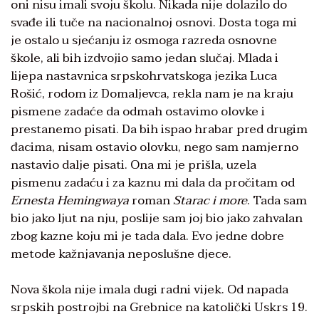
oni nisu imali svoju školu. Nikada nije dolazilo do
svađe ili tuče na nacionalnoj osnovi. Dosta toga mi
je ostalo u sjećanju iz osmoga razreda osnovne
škole, ali bih izdvojio samo jedan slučaj. Mlada i
lijepa nastavnica srpskohrvatskoga jezika Luca
Rošić, rodom iz Domaljevca, rekla nam je na kraju
pismene zadaće da odmah ostavimo olovke i
prestanemo pisati. Da bih ispao hrabar pred drugim
đacima, nisam ostavio olovku, nego sam namjerno
nastavio dalje pisati. Ona mi je prišla, uzela
pismenu zadaću i za kaznu mi dala da pročitam od
Ernesta Hemingwaya
roman
Starac i more
. Tada sam
bio jako ljut na nju, poslije sam joj bio jako zahvalan
zbog kazne koju mi je tada dala. Evo jedne dobre
metode kažnjavanja neposlušne djece.
Nova škola nije imala dugi radni vijek. Od napada
srpskih postrojbi na Grebnice na katolički Uskrs 19.