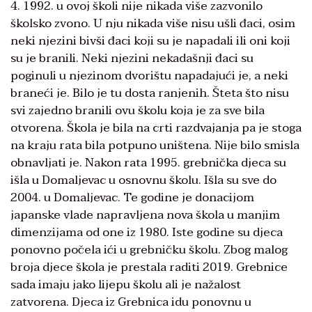
4. 1992. u ovoj školi nije nikada više zazvonilo
školsko zvono. U nju nikada više nisu ušli đaci, osim
neki njezini bivši đaci koji su je napadali ili oni koji
su je branili. Neki njezini nekadašnji đaci su
poginuli u njezinom dvorištu napadajući je, a neki
braneći je. Bilo je tu dosta ranjenih. Šteta što nisu
svi zajedno branili ovu školu koja je za sve bila
otvorena. Škola je bila na crti razdvajanja pa je stoga
na kraju rata bila potpuno uništena. Nije bilo smisla
obnavljati je. Nakon rata 1995. grebnička djeca su
išla u Domaljevac u osnovnu školu. Išla su sve do
2004. u Domaljevac. Te godine je donacijom
japanske vlade napravljena nova škola u manjim
dimenzijama od one iz 1980. Iste godine su djeca
ponovno počela ići u grebničku školu. Zbog malog
broja djece škola je prestala raditi 2019. Grebnice
sada imaju jako lijepu školu ali je nažalost
zatvorena. Djeca iz Grebnica idu ponovnu u