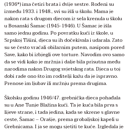
(1936*) ima četiri brata i dvije sestre. Rođeni su
između 1933. i 1948., svi su išli u školu. Mama je
nakon rata s drugom djecom iz sela krenula u školu
u Bosanski Šamac (1945-1946). U Šamac je išla
samo jednu godinu. Po povratku kući iz škole, u
Srpskoj Tišini, djeca su ih dočekivala i udarala. Zato
su se često vraćali obilaznim putem, nasipom pored
Save, kako bi izbjegli ove torture. Navodim ovo samo
da se vidi kako je mržnja i dalje bila prisutna među
narodima nakon Drugog svjetskog rata. Djeca u toj
dobi rade ono što im roditelji kažu da je ispravno.
Prenose im ljubav ili mržnju prema drugima.
Školsku godinu 1946/47. grebnička djeca pohađala
su u Ane Tunje Blažina kući. Ta je kuća bila prva s
lijeve strane, i tada jedina, kada se skrene s glavne
ceste, Šamac – Orašje, prema grobaljskoj kapeli u
Grebnicama. I ja se mogu sjetiti te kuće. Izgledala je