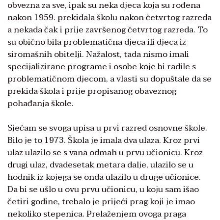
obvezna za sve, ipak su neka djeca koja su rođena
nakon 1959. prekidala školu nakon četvrtog razreda
a nekada čak i prije završenog četvrtog razreda. To
su obično bila problematična djeca ili djeca iz
siromašnih obitelji. Nažalost, tada nismo imali
specijalizirane programe i osobe koje bi radile s
problematičnom djecom, a vlasti su dopuštale da se
prekida škola i prije propisanog obaveznog
pohađanja škole.
Sjećam se svoga upisa u prvi razred osnovne škole.
Bilo je to 1973. Škola je imala dva ulaza. Kroz prvi
ulaz ulazilo se s vana odmah u prvu učionicu. Kroz
drugi ulaz, dvadesetak metara dalje, ulazilo se u
hodnik iz kojega se onda ulazilo u druge učionice.
Da bi se ušlo u ovu prvu učionicu, u koju sam išao
četiri godine, trebalo je prijeći prag koji je imao
nekoliko stepenica. Prelaženjem ovoga praga