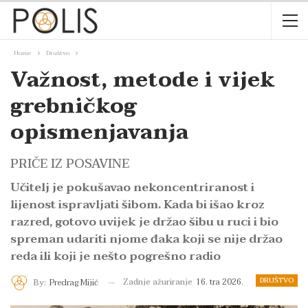
Home
Društvo
Važnost, metode i vijek
grebničkog
opismenjavanja
PRIČE IZ POSAVINE
Učitelj je pokušavao nekoncentriranost i
lijenost ispravljati šibom. Kada bi išao kroz
razred, gotovo uvijek je držao šibu u ruci i bio
spreman udariti njome đaka koji se nije držao
reda ili koji je nešto pogrešno radio
DRUŠTVO
Zadnje ažuriranje
16. tra 2026.
By:
Predrag Mijić