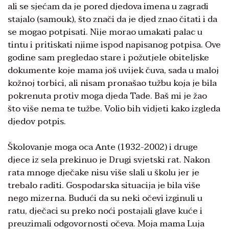
ali se sjećam da je pored djedova imena u zagradi
stajalo (samouk), što znači da je djed znao čitati i da
se mogao potpisati. Nije morao umakati palac u
tintu i pritiskati njime ispod napisanog potpisa. Ove
godine sam pregledao stare i požutjele obiteljske
dokumente koje mama još uvijek čuva, sada u maloj
kožnoj torbici, ali nisam pronašao tužbu koja je bila
pokrenuta protiv moga djeda Tade. Baš mi je žao
što više nema te tužbe. Volio bih vidjeti kako izgleda
djedov potpis.
Školovanje moga oca Ante (1932-2002) i druge
djece iz sela prekinuo je Drugi svjetski rat. Nakon
rata mnoge dječake nisu više slali u školu jer je
trebalo raditi. Gospodarska situacija je bila više
nego mizerna. Budući da su neki očevi izginuli u
ratu, dječaci su preko noći postajali glave kuće i
preuzimali odgovornosti očeva. Moja mama Luja