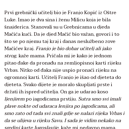
Prvi grebnički učitelj bio je Franjo Kopić iz Oštre
Luke. Imao je dva sina i ženu Milicu koja je bila
šnajderica. Stanovali su u Grebnicama u djeda
Mačića kući. Da je djed Mačić bio važan, govori i to
što se po njemu taj kraj i danas neslužbeno zove
Mačićev kraj.
Franjo je bio dobar učitelj ali jako
strog
, kaže mama. Pričala mi je kako je jednom
pitao đake da pronađu na zemljopisnoj karti rijeku
Vrbas. Nitko od đaka nije uspio pronaći rijeku na
ogromnoj karti. Učitelj Franjo je išao od djeteta do
djeteta. Svako dijete je moralo skupljati prste i
držati ih ispred učitelja. On ga je udarao koso
ljenjirem
po jagodicama prstiju.
Sutra smo svi imali
plave nokte od udaraca lenjira po jagodicama, ali
smo zato od tada svi znali gdje se nalazi rijeka Vrbas i
da se ulijeva u rijeku Savu. I sada je vidim nekako na
sredini karte Jugoslavije
, kaže mi nedavno mama.