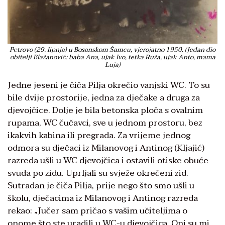
Petrovo (29. lipnja) u Bosanskom Šamcu, vjerojatno 1950. (Jedan dio
obitelji Blažanović: baba Ana, ujak Ivo, tetka Ruža, ujak Anto, mama
Luja)
Jedne jeseni je čiča Pilja okrečio vanjski WC. To su
bile dvije prostorije, jedna za dječake a druga za
djevojčice. Dolje je bila betonska ploča s ovalnim
rupama, WC čučavci, sve u jednom prostoru, bez
ikakvih kabina ili pregrada. Za vrijeme jednog
odmora su dječaci iz Milanovog i Antinog (Kljajić)
razreda ušli u WC djevojčica i ostavili otiske obuće
svuda po zidu. Uprljali su svježe okrečeni zid.
Sutradan je čiča Pilja, prije nego što smo ušli u
školu, dječacima iz Milanovog i Antinog razreda
rekao: „Jučer sam pričao s vašim učiteljima o
onome što ste uradili u WC-u djevojčica. Oni su mi