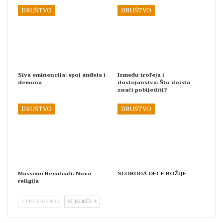
DRUŠTVO
DRUŠTVO
Siva eminencija: spoj anđela i
Između trofeja i
demona
dostojanstva: Što doista
znači pobijediti?
DRUŠTVO
DRUŠTVO
Massimo Recalcati: Nova
SLOBODA DECE BOŽIJE
religija
PRETHODNO
SLJEDEĆE