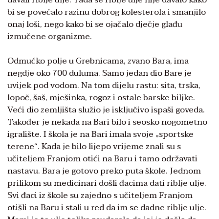
bi se povećalo razinu dobrog kolesterola i smanjilo
onaj loši, nego kako bi se ojačalo dječje glađu
izmučene organizme.
Odmućko polje u Grebnicama, zvano Bara, ima
negdje oko 700 duluma. Samo jedan dio Bare je
uvijek pod vodom. Na tom dijelu rastu: sita, trska,
lopoč, šaš, mješinka, rogoz i ostale barske biljke.
Veći dio zemljišta služio je isključivo ispaši goveda.
Također je nekada na Bari bilo i seosko nogometno
igralište. I škola je na Bari imala svoje „sportske
terene“. Kada je bilo lijepo vrijeme znali su s
učiteljem Franjom otići na Baru i tamo održavati
nastavu. Bara je gotovo preko puta škole. Jednom
prilikom su medicinari došli đacima dati riblje ulje.
Svi đaci iz škole su zajedno s učiteljem Franjom
otišli na Baru i stali u red da im se dadne riblje ulje.