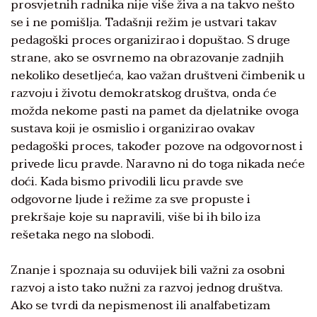
prosvjetnih radnika nije više živa a na takvo nešto
se i ne pomišlja. Tadašnji režim je ustvari takav
pedagoški proces organizirao i dopuštao. S druge
strane, ako se osvrnemo na obrazovanje zadnjih
nekoliko desetljeća, kao važan društveni čimbenik u
razvoju i životu demokratskog društva, onda će
možda nekome pasti na pamet da djelatnike ovoga
sustava koji je osmislio i organizirao ovakav
pedagoški proces, također pozove na odgovornost i
privede licu pravde. Naravno ni do toga nikada neće
doći. Kada bismo privodili licu pravde sve
odgovorne ljude i režime za sve propuste i
prekršaje koje su napravili, više bi ih bilo iza
rešetaka nego na slobodi.
Znanje i spoznaja su oduvijek bili važni za osobni
razvoj a isto tako nužni za razvoj jednog društva.
Ako se tvrdi da nepismenost ili analfabetizam