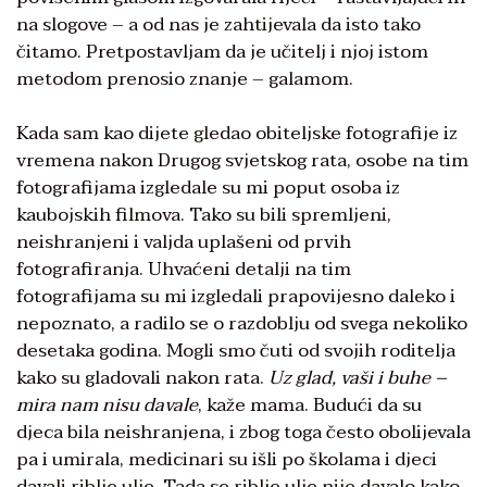
na slogove – a od nas je zahtijevala da isto tako
čitamo. Pretpostavljam da je učitelj i njoj istom
metodom prenosio znanje – galamom.
Kada sam kao dijete gledao obiteljske fotografije iz
vremena nakon Drugog svjetskog rata, osobe na tim
fotografijama izgledale su mi poput osoba iz
kaubojskih filmova. Tako su bili spremljeni,
neishranjeni i valjda uplašeni od prvih
fotografiranja. Uhvaćeni detalji na tim
fotografijama su mi izgledali prapovijesno daleko i
nepoznato, a radilo se o razdoblju od svega nekoliko
desetaka godina. Mogli smo čuti od svojih roditelja
kako su gladovali nakon rata.
Uz glad, vaši i buhe –
mira nam nisu davale
, kaže mama. Budući da su
djeca bila neishranjena, i zbog toga često obolijevala
pa i umirala, medicinari su išli po školama i djeci
davali riblje ulje. Tada se riblje ulje nije davalo kako