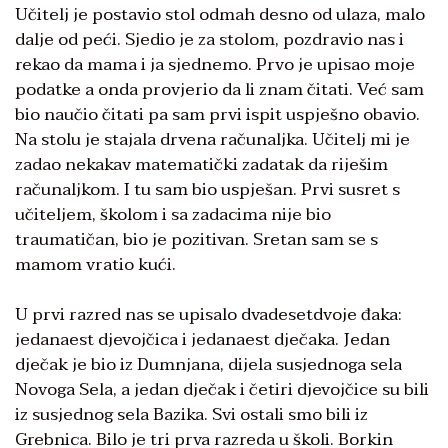
Učitelj je postavio stol odmah desno od ulaza, malo
dalje od peći. Sjedio je za stolom, pozdravio nas i
rekao da mama i ja sjednemo. Prvo je upisao moje
podatke a onda provjerio da li znam čitati. Već sam
bio naučio čitati pa sam prvi ispit uspješno obavio.
Na stolu je stajala drvena računaljka. Učitelj mi je
zadao nekakav matematički zadatak da riješim
računaljkom. I tu sam bio uspješan. Prvi susret s
učiteljem, školom i sa zadacima nije bio
traumatičan, bio je pozitivan. Sretan sam se s
mamom vratio kući.
U prvi razred nas se upisalo dvadesetdvoje đaka:
jedanaest djevojčica i jedanaest dječaka. Jedan
dječak je bio iz Dumnjana, dijela susjednoga sela
Novoga Sela, a jedan dječak i četiri djevojčice su bili
iz susjednog sela Bazika. Svi ostali smo bili iz
Grebnica. Bilo je tri prva razreda u školi. Borkin