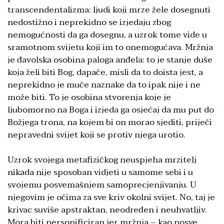
transcendentalizma: ljudi koji mrze žele dosegnuti
nedostižno i neprekidno se izjedaju zbog
nemogućnosti da ga dosegnu, a uzrok tome vide u
sramotnom svijetu koji im to onemogućava. Mržnja
je đavolska osobina paloga anđela: to je stanje duše
koja želi biti Bog, dapače, misli da to doista jest, a
neprekidno je muče naznake da to ipak nije i ne
može biti. To je osobina stvorenja koje je
ljubomorno na Boga i izjeda ga osjećaj da mu put do
Božjega trona, na kojem bi on morao sjediti, priječi
nepravedni svijet koji se protiv njega urotio.
Uzrok svojega metafizičkog neuspjeha mrzitelj
nikada nije sposoban vidjeti u samome sebi i u
svojemu posvemašnjem samoprecjenjivanju. U
njegovim je očima za sve kriv okolni svijet. No, taj je
krivac suviše apstraktan, neodređen i neuhvatljiv.
Mora biti personificiran jer mržnja – kao posve