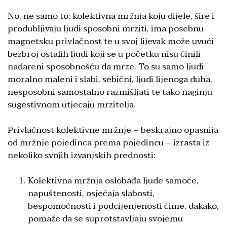
No, ne samo to: kolektivna mržnja koju dijele, šire i
produbljivaju ljudi sposobni mrziti, ima posebnu
magnetsku privlačnost te u svoj lijevak može uvući
bezbroj ostalih ljudi koji se u početku nisu činili
nadareni sposobnošću da mrze. To su samo ljudi
moralno maleni i slabi, sebični, ljudi lijenoga duha,
nesposobni samostalno razmišljati te tako naginju
sugestivnom utjecaju mrzitelja.
Privlačnost kolektivne mržnje – beskrajno opasnija
od mržnje pojedinca prema pojedincu – izrasta iz
nekoliko svojih izvanjskih prednosti:
Kolektivna mržnja oslobađa ljude samoće,
napuštenosti, osjećaja slabosti,
bespomoćnosti i podcijenjenosti čime, dakako,
pomaže da se suprotstavljaju svojemu