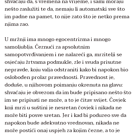
shvaćaju da, s vremena na vrijeme, i sami moraju
nešto zaslužiti te da, nemaju li automatski sve što
im padne na pamet, to nije zato što je netko prema
njima zao.
U mržnji ima mnogo egocentrizma i mnogo
samoljublja. Čeznući za apsolutnim
samopotvrđivanjem i ne nalazeći ga, mrzitelji se
osjećaju žrtvama podmukle, zle i svuda prisutne
nepravde, koju valja odstraniti kako bi napokon bio
oslobođen prolaz pravednosti. Pravednost je,
doduše, u njihovom poimanju okrenuta na glavu:
shvaćaju je obvezom da im bude pripisano nešto što
im se pripisati ne može, a to je čitav svijet. Čovjek
koji mrzi u suštini je nesretan čovjek i nikada ne
može biti posve sretan. Jer i kad bi poduzeo sve da
napokon bude adekvatno vrednovan, nikada ne
može postići onaj uspjeh za kojim čezne, a to je