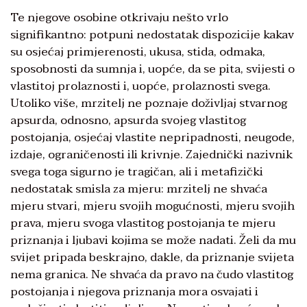
Te njegove osobine otkrivaju nešto vrlo
signifikantno: potpuni nedostatak dispozicije kakav
su osjećaj primjerenosti, ukusa, stida, odmaka,
sposobnosti da sumnja i, uopće, da se pita, svijesti o
vlastitoj prolaznosti i, uopće, prolaznosti svega.
Utoliko više, mrzitelj ne poznaje doživljaj stvarnog
apsurda, odnosno, apsurda svojeg vlastitog
postojanja, osjećaj vlastite nepripadnosti, neugode,
izdaje, ograničenosti ili krivnje. Zajednički nazivnik
svega toga sigurno je tragičan, ali i metafizički
nedostatak smisla za mjeru: mrzitelj ne shvaća
mjeru stvari, mjeru svojih mogućnosti, mjeru svojih
prava, mjeru svoga vlastitog postojanja te mjeru
priznanja i ljubavi kojima se može nadati. Želi da mu
svijet pripada beskrajno, dakle, da priznanje svijeta
nema granica. Ne shvaća da pravo na čudo vlastitog
postojanja i njegova priznanja mora osvajati i