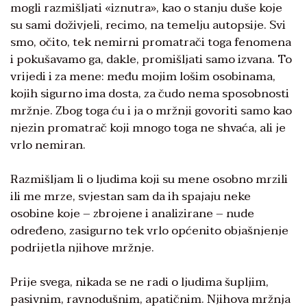
mogli razmišljati «iznutra», kao o stanju duše koje
su sami doživjeli, recimo, na temelju autopsije. Svi
smo, očito, tek nemirni promatrači toga fenomena
i pokušavamo ga, dakle, promišljati samo izvana. To
vrijedi i za mene: među mojim lošim osobinama,
kojih sigurno ima dosta, za čudo nema sposobnosti
mržnje. Zbog toga ću i ja o mržnji govoriti samo kao
njezin promatrač koji mnogo toga ne shvaća, ali je
vrlo nemiran.
Razmišljam li o ljudima koji su mene osobno mrzili
ili me mrze, svjestan sam da ih spajaju neke
osobine koje – zbrojene i analizirane – nude
određeno, zasigurno tek vrlo općenito objašnjenje
podrijetla njihove mržnje.
Prije svega, nikada se ne radi o ljudima šupljim,
pasivnim, ravnodušnim, apatičnim. Njihova mržnja