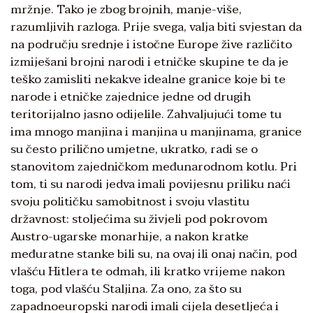
mržnje. Tako je zbog brojnih, manje-više,
razumljivih razloga. Prije svega, valja biti svjestan da
na području srednje i istočne Europe žive različito
izmiješani brojni narodi i etničke skupine te da je
teško zamisliti nekakve idealne granice koje bi te
narode i etničke zajednice jedne od drugih
teritorijalno jasno odijelile. Zahvaljujući tome tu
ima mnogo manjina i manjina u manjinama, granice
su često prilično umjetne, ukratko, radi se o
stanovitom zajedničkom međunarodnom kotlu. Pri
tom, ti su narodi jedva imali povijesnu priliku naći
svoju političku samobitnost i svoju vlastitu
državnost: stoljećima su živjeli pod pokrovom
Austro-ugarske monarhije, a nakon kratke
međuratne stanke bili su, na ovaj ili onaj način, pod
vlašću Hitlera te odmah, ili kratko vrijeme nakon
toga, pod vlašću Staljina. Za ono, za što su
zapadnoeuropski narodi imali cijela desetljeća i