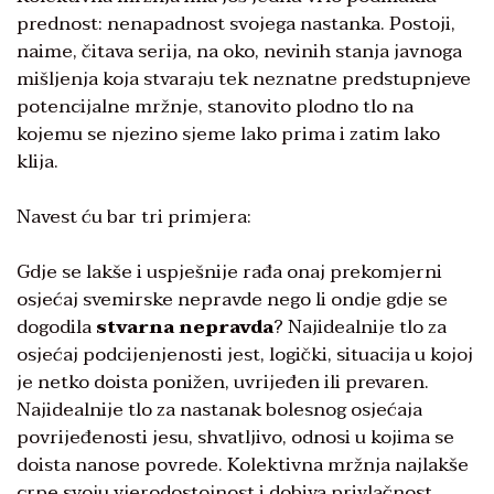
prednost: nenapadnost svojega nastanka. Postoji,
naime, čitava serija, na oko, nevinih stanja javnoga
mišljenja koja stvaraju tek neznatne predstupnjeve
potencijalne mržnje, stanovito plodno tlo na
kojemu se njezino sjeme lako prima i zatim lako
klija.
Navest ću bar tri primjera:
Gdje se lakše i uspješnije rađa onaj prekomjerni
osjećaj svemirske nepravde nego li ondje gdje se
dogodila
stvarna nepravda
? Najidealnije tlo za
osjećaj podcijenjenosti jest, logički, situacija u kojoj
je netko doista ponižen, uvrijeđen ili prevaren.
Najidealnije tlo za nastanak bolesnog osjećaja
povrijeđenosti jesu, shvatljivo, odnosi u kojima se
doista nanose povrede. Kolektivna mržnja najlakše
crpe svoju vjerodostojnost i dobiva privlačnost