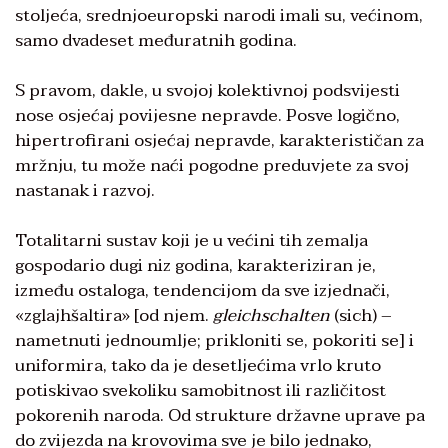
stoljeća, srednjoeuropski narodi imali su, većinom,
samo dvadeset međuratnih godina.
S pravom, dakle, u svojoj kolektivnoj podsvijesti
nose osjećaj povijesne nepravde. Posve logično,
hipertrofirani osjećaj nepravde, karakterističan za
mržnju, tu može naći pogodne preduvjete za svoj
nastanak i razvoj.
Totalitarni sustav koji je u većini tih zemalja
gospodario dugi niz godina, karakteriziran je,
između ostaloga, tendencijom da sve izjednači,
«zglajhšaltira» [od njem.
gleichschalten
(sich) –
nametnuti jednoumlje; prikloniti se, pokoriti se] i
uniformira, tako da je desetljećima vrlo kruto
potiskivao svekoliku samobitnost ili različitost
pokorenih naroda. Od strukture državne uprave pa
do zvijezda na krovovima sve je bilo jednako,