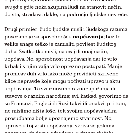
svugdje gdje neka skupina ljudi na stanovit način,
doista, stradava, dakle, na području ljudske nesreće.
Drugi primjer: čudo ljudske misli i ljudskoga razuma
povezano je sa sposobnošću
uopćavanja
; bez te
velike snage teško je zamisliti povijest ljudskog
duha. Svatko tko misli, na ovaj ili onaj način,
uopćava. No, sposobnost uopćavanja dar je vrlo
krhak i s njim valja vrlo oprezno postupati. Manje
pronicav duh vrlo lako može previdjeti skrivene
klice nepravde koje mogu počivati upravo u aktu
uopćavanja. Ta svi iznosimo razna zapažanja ili
stavove o raznim narodima; svi, katkad, govorimo da
su Francuzi, Englezi ili Rusi takvi ili onakvi; pri tom,
ne mislimo ništa loše, tek svojim uopćavajućim
prosudbama bolje upoznajemo stvarnost. No,
upravo u toj vrsti uopćavanja skriva se golema