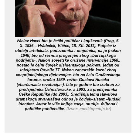
Václav Havel bio je češki političar i književnik (Prag, 5.
X. 1936 – Hrádeček, Vlčice, 18. XII. 2011). Potječe iz
obitelji arhitekata, poduzetnika i umjetnika, pa je (nakon
1948) bio od režima progonjen zbog »buržujskoga
podrijetla«. Nakon sovjetske oružane intervencije 1968.,
postao je čelni čovjek disidentskoga pokreta, jedan od
inicijatora
Povelje 77
. Nakon zatvorskih kazni zbog
»neprijateljskoga djelovanja«, bio na čelu Građanskoga
foruma, srušio 1989. režim Gustava Husáka
(»baršunasta revolucija«). Iste je godine bio izabran za
predsjednika Čehoslovačke, a 1993. za predsjednika
Češke Republike (do 2003). Središnja tema Havelova
dramskoga stvaralaštva odnos je čovjek–sistem–ljudski
identitet. Autor je više knjiga eseja, studija, feljtona i
političke publicistike.
(Izvor: enciklopedija.hr)