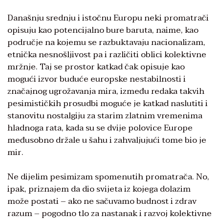
Današnju srednju i istočnu Europu neki promatrači
opisuju kao potencijalno bure baruta, naime, kao
područje na kojemu se razbuktavaju nacionalizam,
etnička nesnošljivost pa i različiti oblici kolektivne
mržnje. Taj se prostor katkad čak opisuje kao
mogući izvor buduće europske nestabilnosti i
značajnog ugrožavanja mira, između redaka takvih
pesimističkih prosudbi moguće je katkad naslutiti i
stanovitu nostalgiju za starim zlatnim vremenima
hladnoga rata, kada su se dvije polovice Europe
međusobno držale u šahu i zahvaljujući tome bio je
mir.
Ne dijelim pesimizam spomenutih promatrača. No,
ipak, priznajem da dio svijeta iz kojega dolazim
može postati – ako ne sačuvamo budnost i zdrav
razum – pogodno tlo za nastanak i razvoj kolektivne