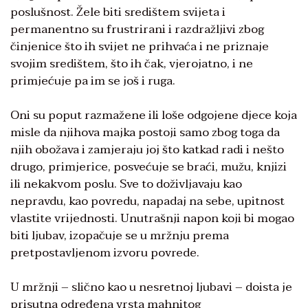
poslušnost. Žele biti središtem svijeta i
permanentno su frustrirani i razdražljivi zbog
činjenice što ih svijet ne prihvaća i ne priznaje
svojim središtem, što ih čak, vjerojatno, i ne
primjećuje pa im se još i ruga.
Oni su poput razmažene ili loše odgojene djece koja
misle da njihova majka postoji samo zbog toga da
njih obožava i zamjeraju joj što katkad radi i nešto
drugo, primjerice, posvećuje se braći, mužu, knjizi
ili nekakvom poslu. Sve to doživljavaju kao
nepravdu, kao povredu, napadaj na sebe, upitnost
vlastite vrijednosti. Unutrašnji napon koji bi mogao
biti ljubav, izopačuje se u mržnju prema
pretpostavljenom izvoru povrede.
U mržnji – slično kao u nesretnoj ljubavi – doista je
prisutna određena vrsta mahnitog