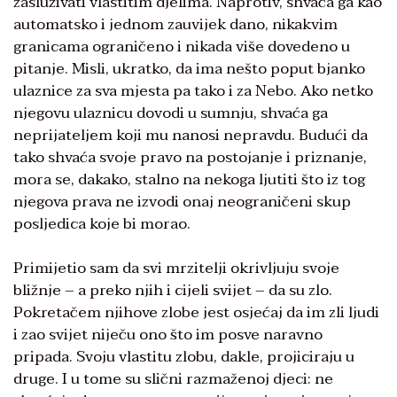
zasluživati vlastitim djelima. Naprotiv, shvaća ga kao
automatsko i jednom zauvijek dano, nikakvim
granicama ograničeno i nikada više dovedeno u
pitanje. Misli, ukratko, da ima nešto poput bjanko
ulaznice za sva mjesta pa tako i za Nebo. Ako netko
njegovu ulaznicu dovodi u sumnju, shvaća ga
neprijateljem koji mu nanosi nepravdu. Budući da
tako shvaća svoje pravo na postojanje i priznanje,
mora se, dakako, stalno na nekoga ljutiti što iz tog
njegova prava ne izvodi onaj neograničeni skup
posljedica koje bi morao.
Primijetio sam da svi mrzitelji okrivljuju svoje
bližnje – a preko njih i cijeli svijet – da su zlo.
Pokretačem njihove zlobe jest osjećaj da im zli ljudi
i zao svijet niječu ono što im posve naravno
pripada. Svoju vlastitu zlobu, dakle, projiciraju u
druge. I u tome su slični razmaženoj djeci: ne