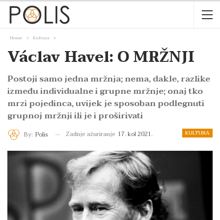
Home
Kultura
Václav Havel: O MRŽNJI
Postoji samo jedna mržnja; nema, dakle, razlike
između individualne i grupne mržnje; onaj tko
mrzi pojedinca, uvijek je sposoban podlegnuti
grupnoj mržnji ili je i proširivati
KULTURA
Zadnje ažuriranje
17. kol 2021.
By:
Polis