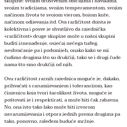
skupine: svojim društvenim običajima i navikama,
svojim tradicijama, svojim temperamentom, svojim
načinom života te svojom vjerom, bojom kože,
načinom odijevanja itd. Ova različitost doista je
kolektivna i posve je shvatljivo da zajednička
«različitost» druge skupine može u našoj skupini
buditi iznenađenje, osjećaj nečega tuđeg,
neshvaćanje pa i podsmijeh, onako kako se mi
čudimo drugima što su drukčiji, tako se i drugi čude
nama što smo drukčiji od njih.
Ovu različitost raznih zajednica moguće je, dakako,
prihvaćati s razumijevanjem i tolerancijom, kao
činjenicu koja tvori šarolikost života, moguće je
poštovati je i respektirati, a može biti čak zabavna.
No, ona isto tako lako može biti izvorom
nerazumijevanja i otpora jednih prema drugima pa
tako, ponovno, zaleđem buduće mržnje.