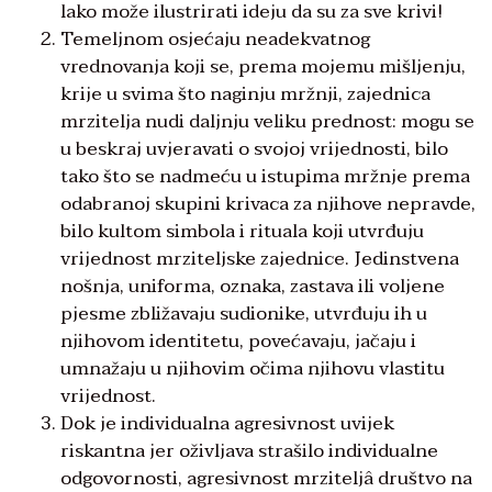
lako može ilustrirati ideju da su za sve krivi!
Temeljnom osjećaju neadekvatnog
vrednovanja koji se, prema mojemu mišljenju,
krije u svima što naginju mržnji, zajednica
mrzitelja nudi daljnju veliku prednost: mogu se
u beskraj uvjeravati o svojoj vrijednosti, bilo
tako što se nadmeću u istupima mržnje prema
odabranoj skupini krivaca za njihove nepravde,
bilo kultom simbola i rituala koji utvrđuju
vrijednost mrziteljske zajednice. Jedinstvena
nošnja, uniforma, oznaka, zastava ili voljene
pjesme zbližavaju sudionike, utvrđuju ih u
njihovom identitetu, povećavaju, jačaju i
umnažaju u njihovim očima njihovu vlastitu
vrijednost.
Dok je individualna agresivnost uvijek
riskantna jer oživljava strašilo individualne
odgovornosti, agresivnost mrziteljâ društvo na