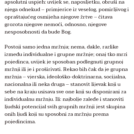
apsolutni uspjeh: uvijek se, naposljetku, obruši na
njega odnekud – primjerice iz veselog, pomirljivog i
opraštajućeg osmijeha njegove žrtve – čitava
grozota njegove nemoći, odnosno, njegove
nesposobnosti da bude Bog.
Postoji samo jedna mržnja; nema, dakle, razlike
između individualne i grupne mržnje; onaj tko mrzi
pojedinca, uvijek je sposoban podlegnuti grupnoj
mržnji ili je i proširivati. Rekao bih čak da je grupna
mržnja – vjerska, ideološko-doktrinarna, socijalna,
nacionalna ili neka druga – stanovit lijevak koji u
sebe na kraju usisava sve one koji su disponirani za
individualnu mržnju. Ili: najbolje zaleđe i stanoviti
ljudski potencijal svih grupnih mržnji jest skupina
onih ljudi koji su sposobni za mržnju prema
pojedincima.