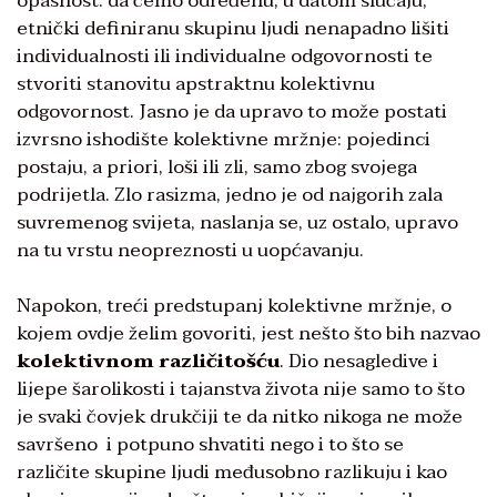
opasnost: da ćemo određenu, u datom slučaju,
etnički definiranu skupinu ljudi nenapadno lišiti
individualnosti ili individualne odgovornosti te
stvoriti stanovitu apstraktnu kolektivnu
odgovornost. Jasno je da upravo to može postati
izvrsno ishodište kolektivne mržnje: pojedinci
postaju, a priori, loši ili zli, samo zbog svojega
podrijetla. Zlo rasizma, jedno je od najgorih zala
suvremenog svijeta, naslanja se, uz ostalo, upravo
na tu vrstu neopreznosti u uopćavanju.
Napokon, treći predstupanj kolektivne mržnje, o
kojem ovdje želim govoriti, jest nešto što bih nazvao
kolektivnom različitošću
. Dio nesagledive i
lijepe šarolikosti i tajanstva života nije samo to što
je svaki čovjek drukčiji te da nitko nikoga ne može
savršeno i potpuno shvatiti nego i to što se
različite skupine ljudi međusobno razlikuju i kao