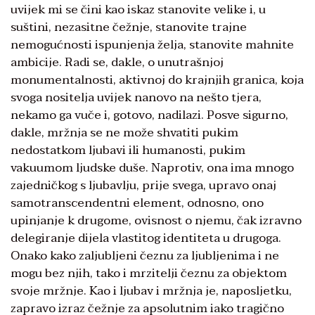
uvijek mi se čini kao iskaz stanovite velike i, u
suštini, nezasitne čežnje, stanovite trajne
nemogućnosti ispunjenja želja, stanovite mahnite
ambicije. Radi se, dakle, o unutrašnjoj
monumentalnosti, aktivnoj do krajnjih granica, koja
svoga nositelja uvijek nanovo na nešto tjera,
nekamo ga vuče i, gotovo, nadilazi. Posve sigurno,
dakle, mržnja se ne može shvatiti pukim
nedostatkom ljubavi ili humanosti, pukim
vakuumom ljudske duše. Naprotiv, ona ima mnogo
zajedničkog s ljubavlju, prije svega, upravo onaj
samotranscendentni element, odnosno, ono
upinjanje k drugome, ovisnost o njemu, čak izravno
delegiranje dijela vlastitog identiteta u drugoga.
Onako kako zaljubljeni čeznu za ljubljenima i ne
mogu bez njih, tako i mrzitelji čeznu za objektom
svoje mržnje. Kao i ljubav i mržnja je, naposljetku,
zapravo izraz čežnje za apsolutnim iako tragično