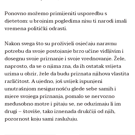
Ponovno možemo primijeniti usporedbu s
djetetom: u brojnim pogledima nisu ti narodi imali
vremena politički odrasti.
Nakon svega što su proživjeli osjećaju naravnu
potrebu da svoje postojanje brzo učine vidljivim i
dosegnu svoje priznanje i svoje vrednovanje. Žele,
naprosto, da se o njima zna, da ih ostatak svijeta
uzima u obzir, žele da budu priznata njihova vlastita
različitost. A ujedno, još uvijek ispunjeni
unutrašnjom nesigurnošću glede sebe samih i
mjere svojega priznanja, pomalo se nervozno
međusobno motre i pitaju se, ne oduzimaju li im
drugi – štoviše, tako iznenada drukčiji od njih,
pozornost koju sami zaslužuju.