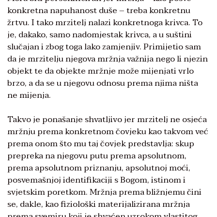
konkretna napuhanost duše – treba konkretnu
žrtvu. I tako mrzitelj nalazi konkretnoga krivca. To
je, dakako, samo nadomjestak krivca, a u suštini
slučajan i zbog toga lako zamjenjiv. Primijetio sam
da je mrzitelju njegova mržnja važnija nego li njezin
objekt te da objekte mržnje može mijenjati vrlo
brzo, a da se u njegovu odnosu prema njima ništa
ne mijenja.
Takvo je ponašanje shvatljivo jer mrzitelj ne osjeća
mržnju prema konkretnom čovjeku kao takvom već
prema onom što mu taj čovjek predstavlja: skup
prepreka na njegovu putu prema apsolutnom,
prema apsolutnom priznanju, apsolutnoj moći,
posvemašnjoj identifikaciji s Bogom, istinom i
svjetskim poretkom. Mržnja prema bližnjemu čini
se, dakle, kao fiziološki materijalizirana mržnja
prema svemiru koji je shvaćen uzrokom vlastitog