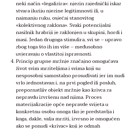
neki način «legalizira»: njezin zajednički iskaz
stvara iluziju njezine legitimnosti ili, u
najmanju ruku, osjećaj stanovitog
«kolektivnog zaklona». Svaki potencijalni
nasilnik hrabriji je zaklonjen u skupini, hordi i
masi. Jedan drugoga stimulira, svi se – upravo
zbog toga što ih im više – međusobno
uvjeravaju o vlastitoj ispravnosti.
Princip grupne mržnje značajno omogućava
život svim mrziteljima i svima koji su
nesposobni samostalno prosuđivati jer im nudi
vrlo jednostavan i, na prvi pogled ili posluh,
prepoznatljiv objekt mržnje kao krivca za
nepravdu izvršenu nad njima. Proces
materijalizacije opće nepravde svijeta u
konkretnu osobu onoga tko je predstavlja i
koga, dakle, valja mrziti, izvrsno je omogućen
ako se ponudi «krivac» koji je odmah