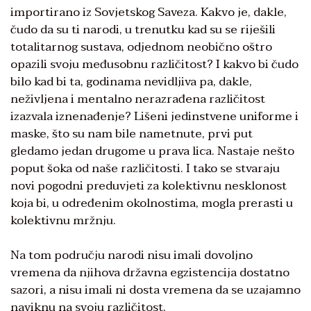
importirano iz Sovjetskog Saveza. Kakvo je, dakle,
čudo da su ti narodi, u trenutku kad su se riješili
totalitarnog sustava, odjednom neobično oštro
opazili svoju međusobnu različitost? I kakvo bi čudo
bilo kad bi ta, godinama nevidljiva pa, dakle,
neživljena i mentalno nerazrađena različitost
izazvala iznenađenje? Lišeni jedinstvene uniforme i
maske, što su nam bile nametnute, prvi put
gledamo jedan drugome u prava lica. Nastaje nešto
poput šoka od naše različitosti. I tako se stvaraju
novi pogodni preduvjeti za kolektivnu nesklonost
koja bi, u određenim okolnostima, mogla prerasti u
kolektivnu mržnju.
Na tom području narodi nisu imali dovoljno
vremena da njihova državna egzistencija dostatno
sazori, a nisu imali ni dosta vremena da se uzajamno
naviknu na svoju različitost.