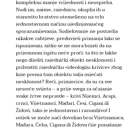
kompleksu manje vrijednosti i neuspjeha.
Nudi im, naime, zajednicu, okuplja ih u
stanovito bratstvo utemeljeno na vrlo
jednostavnom načinu ujedinjavajućeg
sporazumijevanja. Sudjelovanje ne postavlja
nikakve zahtjeve, preduvjeti primanja lako se
ispunjavaju, nitko se ne mora bojati da na
prijemnom ispitu neće proći: ta što je lakše
nego dijeliti zajednički objekt nesklonosti i
prihvatiti zajedničku «ideologiju krivice» zbog
koje prema tom objektu valja osjećati
nesklonost? Reći, primjerice, da su za sve
nesreće svijeta – a prije svega za očajanje
svake žrtve nepravde – krivi Nijemci, Arapi,
crnci, Vijetnamci, Mađari, Česi, Cigani ili
Židovi, tako je jednostavno i razumljivo! I
uvijek se može naći dovoljan broj Vijetnamaca,
Mađara, Čeha, Cigana ili Židova čije ponašanje