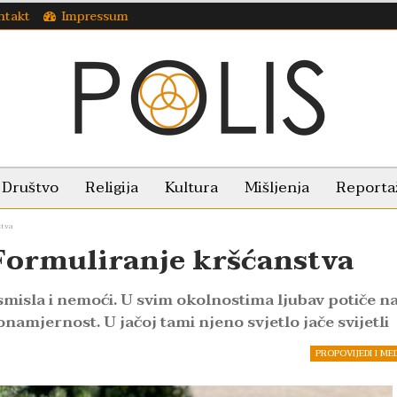
ntakt
Impressum
Društvo
Religija
Kultura
Mišljenja
Reporta
stva
 Formuliranje kršćanstva
besmisla i nemoći. U svim okolnostima ljubav potiče n
namjernost. U jačoj tami njeno svjetlo jače svijetli
PROPOVIJEDI I ME