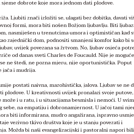
 sjeme dobrote koje mora jednom dati plodove.
ža. Ljubiti znači izložiti se, ulagati bez dobitka, davati v
hovnoj formi, mora biti nošen Božjom ljubavlju. Biti ljuba
m, nasmiješen u trenutcima umora i optimističan kad s
t kao zajednički dom, podnositi smanjeni komfor kako bi 
ljubav, uvijek povezana sa žrtvom. No, ljubav osjeća potr
izriče od danas sveti Charles de Foucauld. Nije je moguć
v se ne štedi, ne pozna mjeru, nije oportunistička. Poput
 jača i mudrija.
smije postati naivna, mazohistička, jalova. Ljubav se ne d
eti plodove. U kreativnosti uvijek pronalazi svoje putove,
se može i u ratu, i u situacijama besmisla i nemoći. U svim
og sebe, na empatiju i dobronamjernost. U jačoj tami nj
tlo mora biti informirana, mudro angažirana, ispravno usmj
taje vezivno tkivo društva koje je u stanju povezati i
nja. Možda bi naši evangelizacijski i pastoralni napori bili