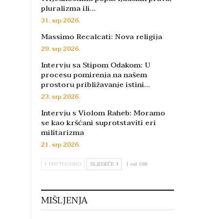
pluralizma ili…
31. srp 2026.
Massimo Recalcati: Nova religija
29. srp 2026.
Intervju sa Stipom Odakom: U
procesu pomirenja na našem
prostoru približavanje istini…
23. srp 2026.
Intervju s Violom Raheb: Moramo
se kao kršćani suprotstaviti eri
militarizma
21. srp 2026.
PRETHODNO
SLJEDEĆE
1 od 198
MIŠLJENJA