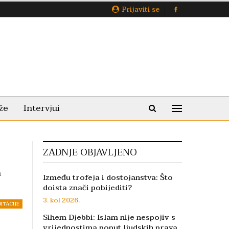
Prijaviti se
že
Intervjui
ZADNJE OBJAVLJENO
a
Između trofeja i dostojanstva: Što
doista znači pobijediti?
3. kol 2026.
DITACIJE
Sihem Djebbi: Islam nije nespojiv s
vrijednostima poput ljudskih prava,