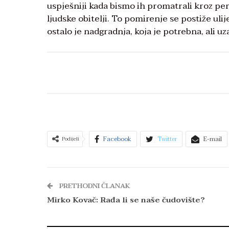
uspješniji kada bismo ih promatrali kroz p
ljudske obitelji. To pomirenje se postiže ul
ostalo je nadgradnja, koja je potrebna, ali u
Facebook
Twitter
E-mail
Podijeli
PRETHODNI ČLANAK
Mirko Kovač: Rađa li se naše čudovište?