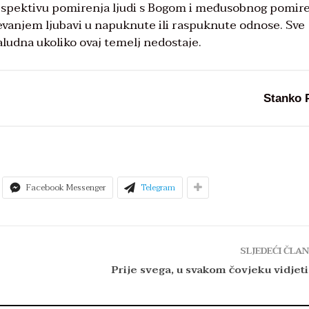
erspektivu pomirenja ljudi s Bogom i međusobnog pomir
ijevanjem ljubavi u napuknute ili raspuknute odnose. Sve
zaludna ukoliko ovaj temelj nedostaje.
Stanko 
Facebook Messenger
Telegram
SLJEDEĆI ČLA
Prije svega, u svakom čovjeku vidjeti