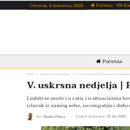
Početna
Ko
Četvrtak, 6. kolovoza, 2026.
Početna
Home
Propovijedi i meditacije
V. uskrsna nedjelja | Formuliranje kršćan
V. uskrsna nedjelja |
Ljubiti se može i u ratu, i u situacijama 
izlazak iz samog sebe, na empatiju i dobro
Zadnje ažuriranje
16. tra 2026.
By:
Stanko Perica