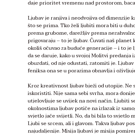
daje prioritet vremenu nad prostorom, baca
Ljubav je ranjiva i neodvojiva od dimenzije kri
što se prima. Tko želi ljubiti mora biti u du
prema grubome, darežljiv prema nezahvalno
prigovaraju – to je ljubav. Čuvati naš plane
okoliš očuvao za buduće generacije – i to je 
da se daruje, kako u svojoj Molitvi predanja 
obuzdati, od nje odustati, zatomiti je. Ljuba
feniksa ona se u porazima obnavlja i oživljuje
Kroz kreativnost ljubav bježi od utopije. Ne 
iskoristiti. Nije sama sebi svrha, mora donij
utjelovljuje se uvijek na novi način. Ljubiti 
okolnostima ljubav potiče na izlazak iz sam
svjetlo jače svijetli. No, da bi bila to svje
Ljubi se srcem, ali i glavom. Takva ljubav pos
najudaljenije. Misija ljubavi je misija pomire