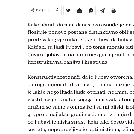
Podijeli
Kako učiniti da nam danas ovo evanđelje ne zv
floskule ponovo postane distinktivno obilježj
pred svakog vjernika. Isus zahtjeva da ljuba
Kršćani su ljudi ljubavi i po tome moraju biti 
Čovjek ljubavi je na puno nesigurnijem terenu.
konstruktivna, ranjiva i kreativna.
Konstruktivnost znači da je ljubav otvorena, 
u druge, cijeni ih, drži ih vrijednima pažnje
je lakše nego ikada ljude otpisati, ne imati 
vlastiti svijet unutar kojega nam svaki atom 
družim se samo s onima koji su mi bliski, izo
grupe se najlakše gradi na demoniziranju dru
od ljubavi je niska strast, koju tako često 
susreta, nepopravljivo je optimistična, uči n