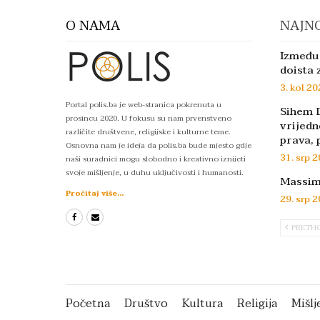
O NAMA
NAJNO
Između 
doista 
3. kol 20
Portal polis.ba je web-stranica pokrenuta u
Sihem D
prosincu 2020. U fokusu su nam prvenstveno
vrijedn
različite društvene, religijske i kulturne teme.
prava, 
Osnovna nam je ideja da polis.ba bude mjesto gdje
31. srp 2
naši suradnici mogu slobodno i kreativno iznijeti
svoje mišljenje, u duhu uključivosti i humanosti.
Massimo
Pročitaj više...
29. srp 2
PRETH
Početna
Društvo
Kultura
Religija
Mišlj