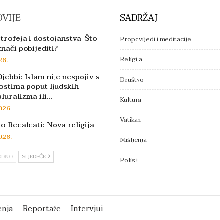
VIJE
SADRŽAJ
trofeja i dostojanstva: Što
Propovijedi i meditacije
znači pobijediti?
Religija
26.
jebbi: Islam nije nespojiv s
Društvo
ostima poput ljudskih
pluralizma ili…
Kultura
026.
Vatikan
 Recalcati: Nova religija
026.
Mišljenja
ODNO
SLJEDEĆE
Polis+
enja
Reportaže
Intervjui