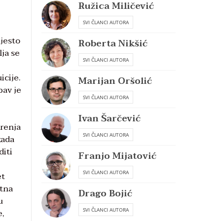
Ružica Miličević
SVI ČLANCI AUTORA
mjesto
Roberta Nikšić
lja se
SVI ČLANCI AUTORA
icije.
Marijan Oršolić
bav je
SVI ČLANCI AUTORA
Ivan Šarčević
erenja
SVI ČLANCI AUTORA
kada
diti
Franjo Mijatović
SVI ČLANCI AUTORA
et
otna
Drago Bojić
u
SVI ČLANCI AUTORA
e,