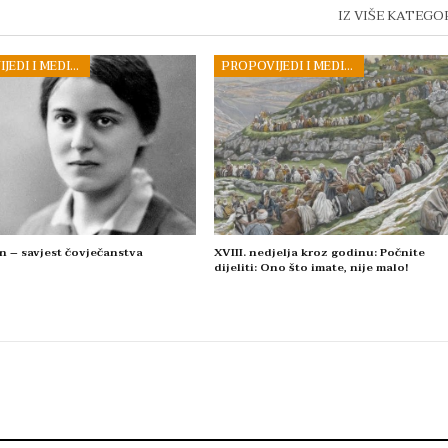
IZ VIŠE KATEGO
PROPOVIJEDI I MEDITACIJE
PROPOVIJEDI I MEDITACIJE
n – savjest čovječanstva
XVIII. nedjelja kroz godinu: Počnite
dijeliti: Ono što imate, nije malo!