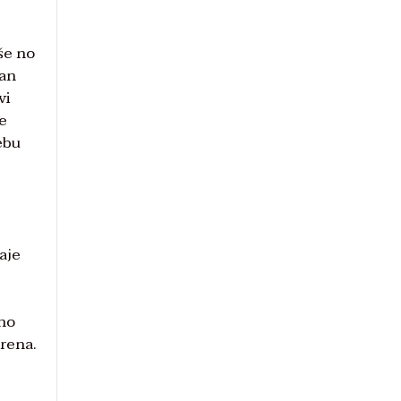
iše no
zan
vi
se
ebu
e
aje
eno
erena.