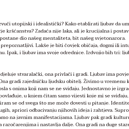
uči utopijski i idealistički? Kako etablirati ljubav da u
e kršćanstva? Zadaća nije laka, ali je krucijalna i postav
v postane dio našeg mentaliteta, bit našeg svjetonazora.
prepoznatljivi. Lakše je biti čovjek običaja, dogmi ili intu
 Ipak, i ljubav ima svoje odrednice. Izdvojio bih tri: lju
djeluje stvaralački, ona privlači i gradi. Ljubav ima povj
. Ona gradi zajedničku ljudsku obitelj. Živimo u vremenu 
posla s onima koji nam se ne sviđaju. Jednostavno je izgra
povlađuje, u kojem čitam samo vijesti koje mi se sviđaju,
liram se od svega što me može dovesti u pitanje. Identit
gih, apriori odbacivanju njihovih ideja i zahtjeva. Supr
viđamo na javnim manifestacijama. Ljubav pak gradi kultur
a razočarenjima i nastavlja dalje. Ona gradi na duge staz