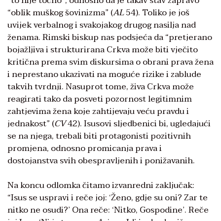
“to nije točno”, odnosno da je takav stav zapravo
“oblik muškog šovinizma” (
AL
54). Toliko je još
uvijek verbalnog i svakojakog drugog nasilja nad
ženama. Rimski biskup nas podsjeća da “pretjerano
bojažljiva i strukturirana Crkva može biti vječito
kritična prema svim diskursima o obrani prava žena
i neprestano ukazivati na moguće rizike i zablude
takvih tvrdnji. Nasuprot tome, živa Crkva može
reagirati tako da posveti pozornost legitimnim
zahtjevima žena koje zahtijevaju veću pravdu i
jednakost” (
CV
42). Isusovi sljedbenici bi, ugledajući
se na njega, trebali biti protagonisti pozitivnih
promjena, odnosno promicanja prava i
dostojanstva svih obespravljenih i ponižavanih.
Na koncu odlomka čitamo izvanredni zaključak:
“Isus se uspravi i reče joj: ‘Ženo, gdje su oni? Zar te
nitko ne osudi?’ Ona reče: ‘Nitko, Gospodine’. Reče