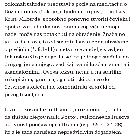
odlomak također predstavlja poziv na meditaciju o
Božjem milosrđu koje je ljudima pripovijedao Isus
Krist. Milosrđe, sposobno ponovno stvoriti čovjeka i
opet otvoriti budućnost onima koji više nemaju
nade, može nas potaknuti na obraćenje. Značajno
je i to da je ovaj tekst susreta Isusa i žene uhvaćene
u preljubu (
Iv
8,1-11) u četvrto evanđelje stavljen
tek nakon što je dugo ‘lutao’ od jednog evanđelja do
drugog, jer su njegov sadržaj i sami kršćani smatrali
skandaloznim… Ovoga teksta nema u najstarijim
rukopisima, ignoriraju ga latinski oci sve do
četvrtog stoljeća i ne komentiraju ga grčki oci
prvog tisućljeća.
U zoru, Isus odlazi u Hram u Jeruzalemu. Ljudi hrle
da slušaju njegov nauk. Postoji svakodnevna Isusova
aktivnost poučavanja u Hramu (usp.
Lk
21,37-38),
koja je sada narušena nepredvidivim događajem.