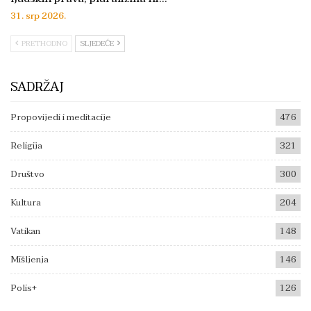
31. srp 2026.
PRETHODNO
SLJEDEĆE
SADRŽAJ
Propovijedi i meditacije
476
Religija
321
Društvo
300
Kultura
204
Vatikan
148
Mišljenja
146
Polis+
126