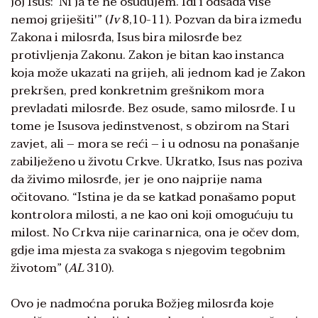
joj Isus: ‘Ni ja te ne osuđujem. Idi i odsada više
nemoj griješiti'” (
Iv
8,10-11). Pozvan da bira između
Zakona i milosrđa, Isus bira milosrđe bez
protivljenja Zakonu. Zakon je bitan kao instanca
koja može ukazati na grijeh, ali jednom kad je Zakon
prekršen, pred konkretnim grešnikom mora
prevladati milosrđe. Bez osude, samo milosrđe. I u
tome je Isusova jedinstvenost, s obzirom na Stari
zavjet, ali – mora se reći – i u odnosu na ponašanje
zabilježeno u životu Crkve. Ukratko, Isus nas poziva
da živimo milosrđe, jer je ono najprije nama
očitovano. “Istina je da se katkad ponašamo poput
kontrolora milosti, a ne kao oni koji omogućuju tu
milost. No Crkva nije carinarnica, ona je očev dom,
gdje ima mjesta za svakoga s njegovim tegobnim
životom” (
AL
310).
Ovo je nadmoćna poruka Božjeg milosrđa koje