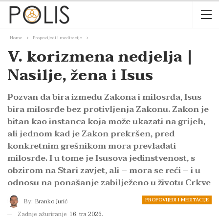
Home
Propovijedi i meditacije
V. korizmena nedjelja |
Nasilje, žena i Isus
Pozvan da bira između Zakona i milosrđa, Isus
bira milosrđe bez protivljenja Zakonu. Zakon je
bitan kao instanca koja može ukazati na grijeh,
ali jednom kad je Zakon prekršen, pred
konkretnim grešnikom mora prevladati
milosrđe. I u tome je Isusova jedinstvenost, s
obzirom na Stari zavjet, ali – mora se reći – i u
odnosu na ponašanje zabilježeno u životu Crkve
PROPOVIJEDI I MEDITACIJE
By:
Branko Jurić
Zadnje ažuriranje
16. tra 2026.