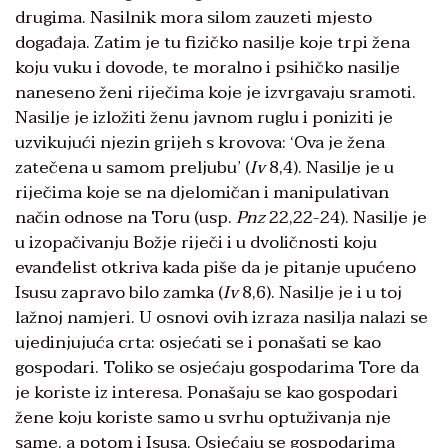
drugima. Nasilnik mora silom zauzeti mjesto
događaja. Zatim je tu fizičko nasilje koje trpi žena
koju vuku i dovode, te moralno i psihičko nasilje
naneseno ženi riječima koje je izvrgavaju sramoti.
Nasilje je izložiti ženu javnom ruglu i poniziti je
uzvikujući njezin grijeh s krovova: ‘Ova je žena
zatečena u samom preljubu’ (
Iv
8,4). Nasilje je u
riječima koje se na djelomičan i manipulativan
način odnose na Toru (usp.
Pnz
22,22-24). Nasilje je
u izopačivanju Božje riječi i u dvoličnosti koju
evanđelist otkriva kada piše da je pitanje upućeno
Isusu zapravo bilo zamka (
Iv
8,6). Nasilje je i u toj
lažnoj namjeri. U osnovi ovih izraza nasilja nalazi se
ujedinjujuća crta: osjećati se i ponašati se kao
gospodari. Toliko se osjećaju gospodarima Tore da
je koriste iz interesa. Ponašaju se kao gospodari
žene koju koriste samo u svrhu optuživanja nje
same, a potom i Isusa. Osjećaju se gospodarima