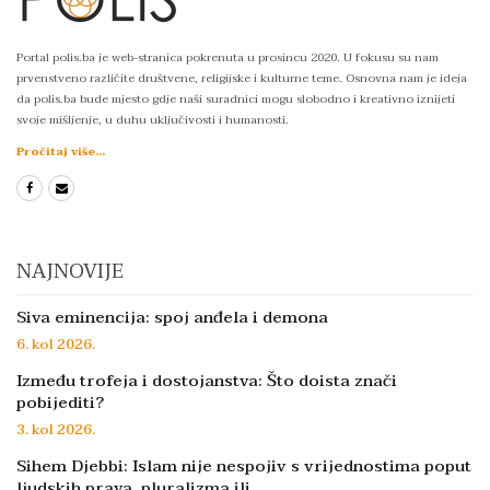
Portal polis.ba je web-stranica pokrenuta u prosincu 2020. U fokusu su nam
prvenstveno različite društvene, religijske i kulturne teme. Osnovna nam je ideja
da polis.ba bude mjesto gdje naši suradnici mogu slobodno i kreativno iznijeti
svoje mišljenje, u duhu uključivosti i humanosti.
Pročitaj više...
NAJNOVIJE
Siva eminencija: spoj anđela i demona
6. kol 2026.
Između trofeja i dostojanstva: Što doista znači
pobijediti?
3. kol 2026.
Sihem Djebbi: Islam nije nespojiv s vrijednostima poput
ljudskih prava, pluralizma ili…