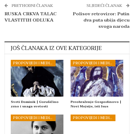
PRETHODNI ČLANAK
SLJEDEĆI ČLANAK
RUSKA CRKVA TALAC
Polisov retrovizor: Putin
VLASTITIH ODLUKA
dva puta ubija djecu
svoga naroda
JOŠ ČLANAKA IZ OVE KATEGORIJE
PROPOVIJEDI I MEDITACIJE
PROPOVIJEDI I MEDITACIJE
Sveti Dominik | Gorušičino
Preobraženje Gospodinovo |
zrno i snaga svetosti
Novi Mojsije, isti Isus
PROPOVIJEDI I MEDITACIJE
PROPOVIJEDI I MEDITACIJE