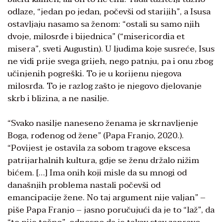
odlaze, “jedan po jedan, počevši od starijih”, a Isusa
ostavljaju nasamo sa ženom: “ostali su samo njih
dvoje, milosrđe i bijednica” (“misericordia et
misera”, sveti Augustin). U ljudima koje susreće, Isus
ne vidi prije svega grijeh, nego patnju, pa i onu zbog
učinjenih pogreški. To je u korijenu njegova
milosrđa. To je razlog zašto je njegovo djelovanje
skrb i blizina, a ne nasilje.
“Svako nasilje naneseno ženama je skrnavljenje
Boga, rođenog od žene” (Papa Franjo, 2020.).
“Povijest je ostavila za sobom tragove ekscesa
patrijarhalnih kultura, gdje se ženu držalo nižim
bićem. […] Ima onih koji misle da su mnogi od
današnjih problema nastali počevši od
emancipacije žene. No taj argument nije valjan” –
piše Papa Franjo – jasno poručujući da je to “laž”, da