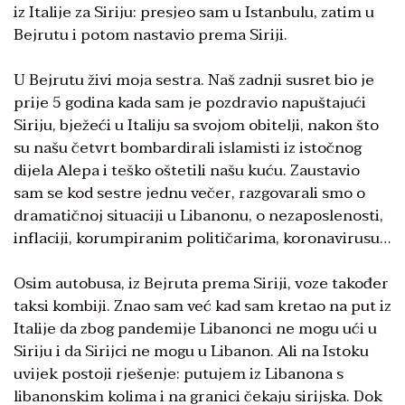
iz Italije za Siriju: presjeo sam u Istanbulu, zatim u
Bejrutu i potom nastavio prema Siriji.
U Bejrutu živi moja sestra. Naš zadnji susret bio je
prije 5 godina kada sam je pozdravio napuštajući
Siriju, bježeći u Italiju sa svojom obitelji, nakon što
su našu četvrt bombardirali islamisti iz istočnog
dijela Alepa i teško oštetili našu kuću. Zaustavio
sam se kod sestre jednu večer, razgovarali smo o
dramatičnoj situaciji u Libanonu, o nezaposlenosti,
inflaciji, korumpiranim političarima, koronavirusu…
Osim autobusa, iz Bejruta prema Siriji, voze također
taksi kombiji. Znao sam već kad sam kretao na put iz
Italije da zbog pandemije Libanonci ne mogu ući u
Siriju i da Sirijci ne mogu u Libanon. Ali na Istoku
uvijek postoji rješenje: putujem iz Libanona s
libanonskim kolima i na granici čekaju sirijska. Dok