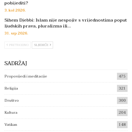
pobijediti?
3. kol 2026.
Sihem Djebbi: Islam nije nespojiv s vrijednostima poput
ljudskih prava, pluralizma ili…
31. srp 2026.
PRETHODNO
SLJEDEĆE
SADRŽAJ
Propovijedi i meditacije
475
Religija
321
Društvo
300
Kultura
204
Vatikan
148