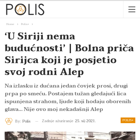
Home
Polis+
‘U Siriji nema
budućnosti’ | Bolna priča
Sirijca koji je posjetio
svoj rodni Alep
Na izlasku iz dućana jedan čovjek prosi, drugi
prpa po smeću. Postajem tužan gledajući lica
ispunjena strahom, ljude koji hodaju oborenih
glava… Nije ovo moj nekadašnji Alep
POLIS+
Zadnje ažuriranje
25. sij 2021.
By:
Polis