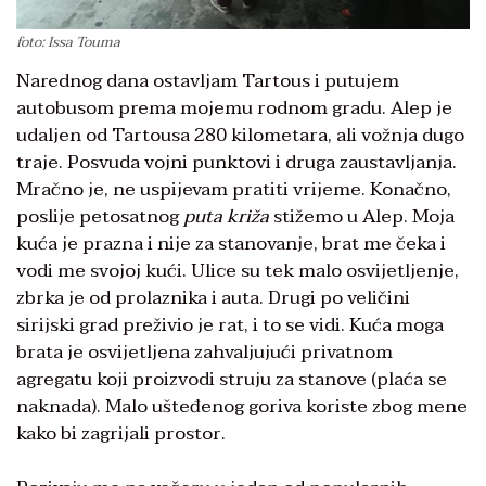
foto: Issa Touma
Narednog dana ostavljam Tartous i putujem
autobusom prema mojemu rodnom gradu. Alep je
udaljen od Tartousa 280 kilometara, ali vožnja dugo
traje. Posvuda vojni punktovi i druga zaustavljanja.
Mračno je, ne uspijevam pratiti vrijeme. Konačno,
poslije petosatnog
puta križa
stižemo u Alep. Moja
kuća je prazna i nije za stanovanje, brat me čeka i
vodi me svojoj kući. Ulice su tek malo osvijetljenje,
zbrka je od prolaznika i auta. Drugi po veličini
sirijski grad preživio je rat, i to se vidi. Kuća moga
brata je osvijetljena zahvaljujući privatnom
agregatu koji proizvodi struju za stanove (plaća se
naknada). Malo ušteđenog goriva koriste zbog mene
kako bi zagrijali prostor.