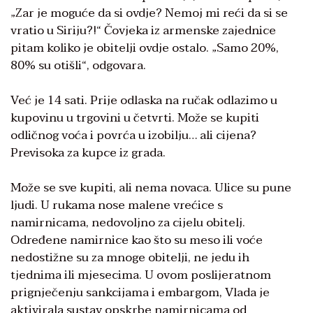
„Zar je moguće da si ovdje? Nemoj mi reći da si se
vratio u Siriju?!“ Čovjeka iz armenske zajednice
pitam koliko je obitelji ovdje ostalo. „Samo 20%,
80% su otišli“, odgovara.
Već je 14 sati. Prije odlaska na ručak odlazimo u
kupovinu u trgovini u četvrti. Može se kupiti
odličnog voća i povrća u izobilju… ali cijena?
Previsoka za kupce iz grada.
Može se sve kupiti, ali nema novaca. Ulice su pune
ljudi. U rukama nose malene vrećice s
namirnicama, nedovoljno za cijelu obitelj.
Određene namirnice kao što su meso ili voće
nedostižne su za mnoge obitelji, ne jedu ih
tjednima ili mjesecima. U ovom poslijeratnom
prignječenju sankcijama i embargom, Vlada je
aktivirala sustav opskrbe namirnicama od