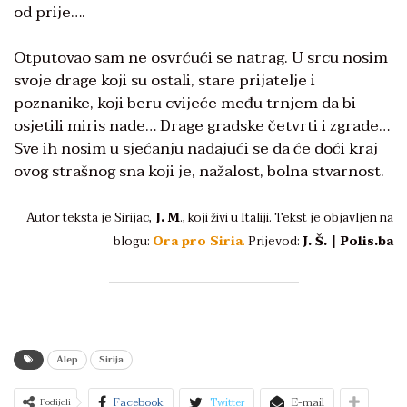
od prije….
Otputovao sam ne osvrćući se natrag. U srcu nosim
svoje drage koji su ostali, stare prijatelje i
poznanike, koji beru cvijeće među trnjem da bi
osjetili miris nade… Drage gradske četvrti i zgrade…
Sve ih nosim u sjećanju nadajući se da će doći kraj
ovog strašnog sna koji je, nažalost, bolna stvarnost.
Autor teksta je Sirijac,
J. M
., koji živi u Italiji. Tekst je objavljen na
blogu:
Ora pro Siria
.
Prijevod:
J. Š. | Polis.ba
Alep
Sirija
Facebook
Twitter
E-mail
Podijeli