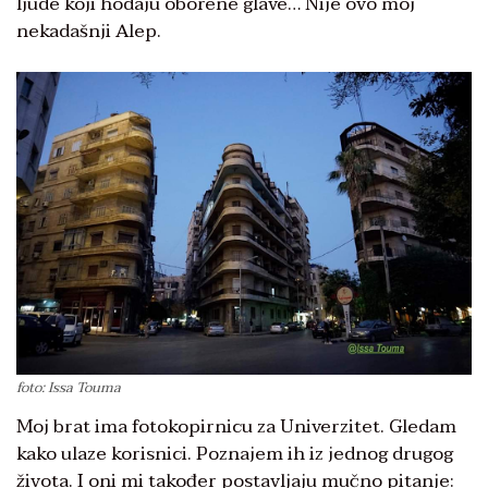
ljude koji hodaju oborene glave… Nije ovo moj
nekadašnji Alep.
foto: Issa Touma
Moj brat ima fotokopirnicu za Univerzitet. Gledam
kako ulaze korisnici. Poznajem ih iz jednog drugog
života. I oni mi također postavljaju mučno pitanje: