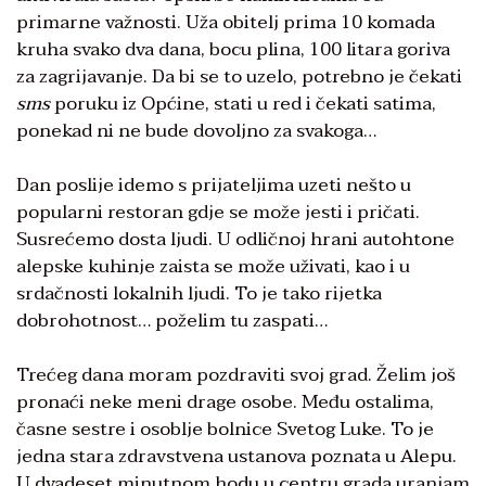
primarne važnosti. Uža obitelj prima 10 komada
kruha svako dva dana, bocu plina, 100 litara goriva
za zagrijavanje. Da bi se to uzelo, potrebno je čekati
sms
poruku iz Općine, stati u red i čekati satima,
ponekad ni ne bude dovoljno za svakoga…
Dan poslije idemo s prijateljima uzeti nešto u
popularni restoran gdje se može jesti i pričati.
Susrećemo dosta ljudi. U odličnoj hrani autohtone
alepske kuhinje zaista se može uživati, kao i u
srdačnosti lokalnih ljudi. To je tako rijetka
dobrohotnost… poželim tu zaspati…
Trećeg dana moram pozdraviti svoj grad. Želim još
pronaći neke meni drage osobe. Među ostalima,
časne sestre i osoblje bolnice Svetog Luke. To je
jedna stara zdravstvena ustanova poznata u Alepu.
U dvadeset minutnom hodu u centru grada uranjam