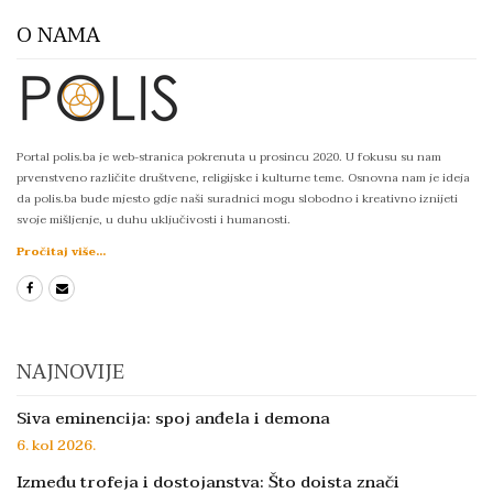
O NAMA
Portal polis.ba je web-stranica pokrenuta u prosincu 2020. U fokusu su nam
prvenstveno različite društvene, religijske i kulturne teme. Osnovna nam je ideja
da polis.ba bude mjesto gdje naši suradnici mogu slobodno i kreativno iznijeti
svoje mišljenje, u duhu uključivosti i humanosti.
Pročitaj više...
NAJNOVIJE
Siva eminencija: spoj anđela i demona
6. kol 2026.
Između trofeja i dostojanstva: Što doista znači