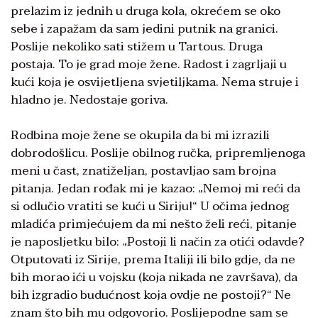
prelazim iz jednih u druga kola, okrećem se oko
sebe i zapažam da sam jedini putnik na granici.
Poslije nekoliko sati stižem u Tartous. Druga
postaja. To je grad moje žene. Radost i zagrljaji u
kući koja je osvijetljena svjetiljkama. Nema struje i
hladno je. Nedostaje goriva.
Rodbina moje žene se okupila da bi mi izrazili
dobrodošlicu. Poslije obilnog ručka, pripremljenoga
meni u čast, znatiželjan, postavljao sam brojna
pitanja. Jedan rođak mi je kazao: „Nemoj mi reći da
si odlučio vratiti se kući u Siriju!“ U očima jednog
mladića primjećujem da mi nešto želi reći, pitanje
je naposljetku bilo: „Postoji li način za otići odavde?
Otputovati iz Sirije, prema Italiji ili bilo gdje, da ne
bih morao ići u vojsku (koja nikada ne završava), da
bih izgradio budućnost koja ovdje ne postoji?“ Ne
znam što bih mu odgovorio. Poslijepodne sam se