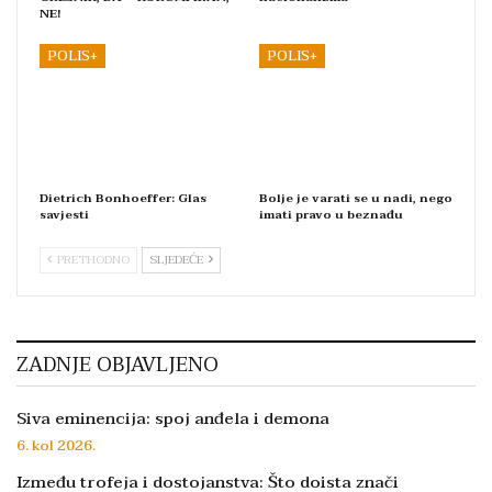
NE!
POLIS+
POLIS+
Dietrich Bonhoeffer: Glas
Bolje je varati se u nadi, nego
savjesti
imati pravo u beznađu
PRETHODNO
SLJEDEĆE
ZADNJE OBJAVLJENO
Siva eminencija: spoj anđela i demona
6. kol 2026.
Između trofeja i dostojanstva: Što doista znači