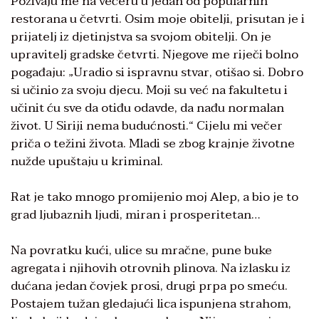
Pozivaju me na večeru u jedan od popularnih
restorana u četvrti. Osim moje obitelji, prisutan je i
prijatelj iz djetinjstva sa svojom obitelji. On je
upravitelj gradske četvrti. Njegove me riječi bolno
pogađaju: „Uradio si ispravnu stvar, otišao si. Dobro
si učinio za svoju djecu. Moji su već na fakultetu i
učinit ću sve da otiđu odavde, da nađu normalan
život. U Siriji nema budućnosti.“ Cijelu mi večer
priča o težini života. Mladi se zbog krajnje životne
nužde upuštaju u kriminal.
Rat je tako mnogo promijenio moj Alep, a bio je to
grad ljubaznih ljudi, miran i prosperitetan…
Na povratku kući, ulice su mračne, pune buke
agregata i njihovih otrovnih plinova. Na izlasku iz
dućana jedan čovjek prosi, drugi prpa po smeću.
Postajem tužan gledajući lica ispunjena strahom,