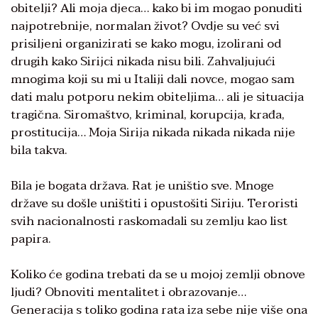
obitelji? Ali moja djeca… kako bi im mogao ponuditi
najpotrebnije, normalan život? Ovdje su već svi
prisiljeni organizirati se kako mogu, izolirani od
drugih kako Sirijci nikada nisu bili. Zahvaljujući
mnogima koji su mi u Italiji dali novce, mogao sam
dati malu potporu nekim obiteljima… ali je situacija
tragična. Siromaštvo, kriminal, korupcija, krađa,
prostitucija… Moja Sirija nikada nikada nikada nije
bila takva.
Bila je bogata država. Rat je uništio sve. Mnoge
države su došle uništiti i opustošiti Siriju. Teroristi
svih nacionalnosti raskomadali su zemlju kao list
papira.
Koliko će godina trebati da se u mojoj zemlji obnove
ljudi? Obnoviti mentalitet i obrazovanje…
Generacija s toliko godina rata iza sebe nije više ona