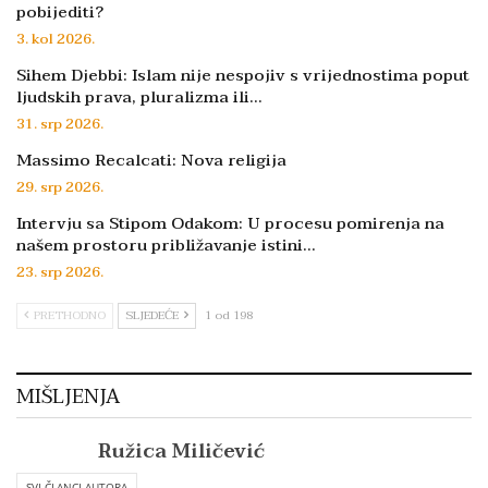
pobijediti?
3. kol 2026.
Sihem Djebbi: Islam nije nespojiv s vrijednostima poput
ljudskih prava, pluralizma ili…
31. srp 2026.
Massimo Recalcati: Nova religija
29. srp 2026.
Intervju sa Stipom Odakom: U procesu pomirenja na
našem prostoru približavanje istini…
23. srp 2026.
PRETHODNO
SLJEDEĆE
1 od 198
MIŠLJENJA
Ružica Miličević
SVI ČLANCI AUTORA