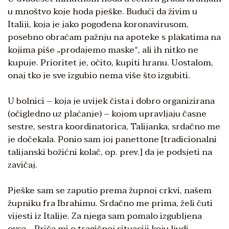
u mnoštvo koje hoda pješke. Budući da živim u
Italiji, koja je jako pogođena koronavirusom,
posebno obraćam pažnju na apoteke s plakatima na
kojima piše „prodajemo maske“, ali ih nitko ne
kupuje. Prioritet je, očito, kupiti hranu. Uostalom,
onaj tko je sve izgubio nema više što izgubiti.
U bolnici – koja je uvijek čista i dobro organizirana
(očigledno uz plaćanje) – kojom upravljaju časne
sestre, sestra koordinatorica, Talijanka, srdačno me
je dočekala. Ponio sam joj panettone [tradicionalni
talijanski božićni kolač, op. prev.] da je podsjeti na
zavičaj.
Pješke sam se zaputio prema župnoj crkvi, našem
župniku fra Ibrahimu. Srdačno me prima, želi čuti
vijesti iz Italije. Za njega sam pomalo izgubljena
ovca… Priča mi o tragičnoj situaciji koju ljudi