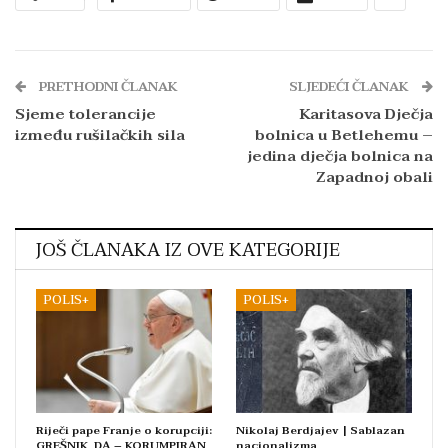
PRETHODNI ČLANAK
SLJEDEĆI ČLANAK
Sjeme tolerancije
Karitasova Dječja
između rušilačkih sila
bolnica u Betlehemu –
jedina dječja bolnica na
Zapadnoj obali
JOŠ ČLANAKA IZ OVE KATEGORIJE
POLIS+
POLIS+
Riječi pape Franje o korupciji:
Nikolaj Berdjajev | Sablazan
GREŠNIK, DA – KORUMPIRAN,
nacionalizma