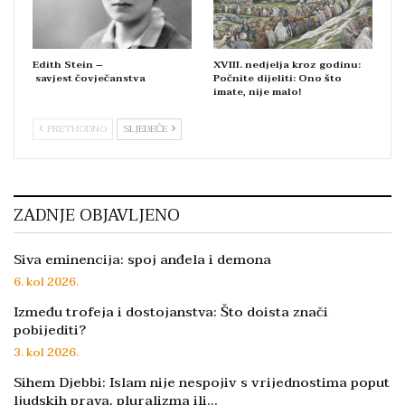
Edith Stein –
XVIII. nedjelja kroz godinu:
savjest čovječanstva
Počnite dijeliti: Ono što
imate, nije malo!
PRETHODNO
SLJEDEĆE
ZADNJE OBJAVLJENO
Siva eminencija: spoj anđela i demona
6. kol 2026.
Između trofeja i dostojanstva: Što doista znači
pobijediti?
3. kol 2026.
Sihem Djebbi: Islam nije nespojiv s vrijednostima poput
ljudskih prava, pluralizma ili…