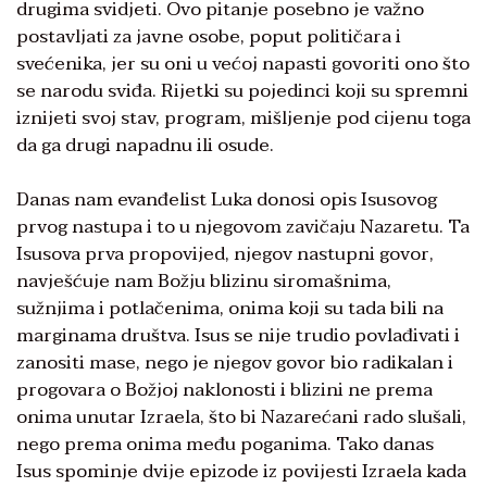
drugima svidjeti. Ovo pitanje posebno je važno
postavljati za javne osobe, poput političara i
svećenika, jer su oni u većoj napasti govoriti ono što
se narodu sviđa. Rijetki su pojedinci koji su spremni
iznijeti svoj stav, program, mišljenje pod cijenu toga
da ga drugi napadnu ili osude.
Danas nam evanđelist Luka donosi opis Isusovog
prvog nastupa i to u njegovom zavičaju Nazaretu. Ta
Isusova prva propovijed, njegov nastupni govor,
navješćuje nam Božju blizinu siromašnima,
sužnjima i potlačenima, onima koji su tada bili na
marginama društva. Isus se nije trudio povlađivati i
zanositi mase, nego je njegov govor bio radikalan i
progovara o Božjoj naklonosti i blizini ne prema
onima unutar Izraela, što bi Nazarećani rado slušali,
nego prema onima među poganima. Tako danas
Isus spominje dvije epizode iz povijesti Izraela kada