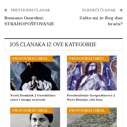
PRETHODNI ČLANAK
SLJEDEĆI ČLANAK
Romano Guardini:
Zašto mi je Bog dao
STRAHOPOŠTOVANJE
braću?
JOŠ ČLANAKA IZ OVE KATEGORIJE
PROPOVIJEDI I MEDITACIJE
PROPOVIJEDI I MEDITACIJE
Sveti Dominik | Gorušičino
Preobraženje Gospodinovo |
zrno i snaga svetosti
Novi Mojsije, isti Isus
PROPOVIJEDI I MEDITACIJE
PROPOVIJEDI I MEDITACIJE