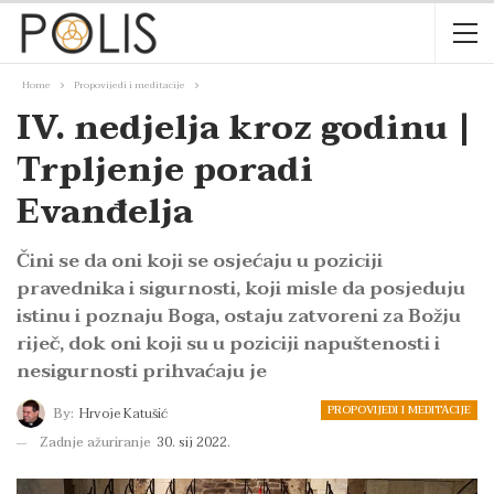
Home
Propovijedi i meditacije
IV. nedjelja kroz godinu |
Trpljenje poradi
Evanđelja
Čini se da oni koji se osjećaju u poziciji
pravednika i sigurnosti, koji misle da posjeduju
istinu i poznaju Boga, ostaju zatvoreni za Božju
riječ, dok oni koji su u poziciji napuštenosti i
nesigurnosti prihvaćaju je
PROPOVIJEDI I MEDITACIJE
By:
Hrvoje Katušić
Zadnje ažuriranje
30. sij 2022.