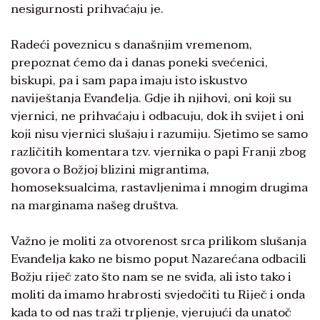
nesigurnosti prihvaćaju je.
Radeći poveznicu s današnjim vremenom,
prepoznat ćemo da i danas poneki svećenici,
biskupi, pa i sam papa imaju isto iskustvo
naviještanja Evanđelja. Gdje ih njihovi, oni koji su
vjernici, ne prihvaćaju i odbacuju, dok ih svijet i oni
koji nisu vjernici slušaju i razumiju. Sjetimo se samo
različitih komentara tzv. vjernika o papi Franji zbog
govora o Božjoj blizini migrantima,
homoseksualcima, rastavljenima i mnogim drugima
na marginama našeg društva.
Važno je moliti za otvorenost srca prilikom slušanja
Evanđelja kako ne bismo poput Nazarećana odbacili
Božju riječ zato što nam se ne sviđa, ali isto tako i
moliti da imamo hrabrosti svjedočiti tu Riječ i onda
kada to od nas traži trpljenje, vjerujući da unatoč