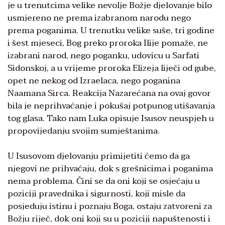
je u trenutcima velike nevolje Božje djelovanje bilo
usmjereno ne prema izabranom narodu nego
prema poganima. U trenutku velike suše, tri godine
i šest mjeseci, Bog preko proroka Ilije pomaže, ne
izabrani narod, nego poganku, udovicu u Sarfati
Sidonskoj, a u vrijeme proroka Elizeja liječi od gube,
opet ne nekog od Izraelaca, nego poganina
Naamana Sirca. Reakcija Nazarećana na ovaj govor
bila je neprihvaćanje i pokušaj potpunog utišavanja
tog glasa. Tako nam Luka opisuje Isusov neuspjeh u
propovijedanju svojim sumještanima.
U Isusovom djelovanju primijetiti ćemo da ga
njegovi ne prihvaćaju, dok s grešnicima i poganima
nema problema. Čini se da oni koji se osjećaju u
poziciji pravednika i sigurnosti, koji misle da
posjeduju istinu i poznaju Boga, ostaju zatvoreni za
Božju riječ, dok oni koji su u poziciji napuštenosti i