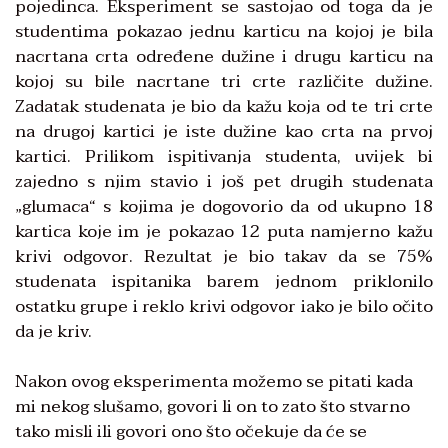
pojedinca. Eksperiment se sastojao od toga da je
studentima pokazao jednu karticu na kojoj je bila
nacrtana crta određene dužine i drugu karticu na
kojoj su bile nacrtane tri crte različite dužine.
Zadatak studenata je bio da kažu koja od te tri crte
na drugoj kartici je iste dužine kao crta na prvoj
kartici. Prilikom ispitivanja studenta, uvijek bi
zajedno s njim stavio i još pet drugih studenata
„glumaca“ s kojima je dogovorio da od ukupno 18
kartica koje im je pokazao 12 puta namjerno kažu
krivi odgovor. Rezultat je bio takav da se 75%
studenata ispitanika barem jednom priklonilo
ostatku grupe i reklo krivi odgovor iako je bilo očito
da je kriv.
Nakon ovog eksperimenta možemo se pitati kada
mi nekog slušamo, govori li on to zato što stvarno
tako misli ili govori ono što očekuje da će se