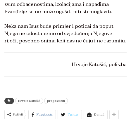
svim odbačenostima, izolacijama i napadima
Evanđelje se ne može ugušiti niti strmoglaviti.
Neka nam Isus bude primjer i poticaj da poput
Njega ne odustanemo od svjedočenja Njegove
riječi, posebno onima koji nas ne čuju i ne razumiju.
Hrvoje Katušić, polis.ba
Hrvoje Katušić
propovijedi
Facebook
Twitter
E-mail
Podijeli