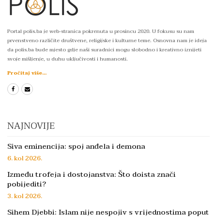
Portal polis.ba je web-stranica pokrenuta u prosincu 2020. U fokusu su nam
prvenstveno različite društvene, religijske i kulturne teme. Osnovna nam je ideja
da polis.ba bude mjesto gdje naši suradnici mogu slobodno i kreativno iznijeti
svoje mišljenje, u duhu uključivosti i humanosti.
Pročitaj više...
NAJNOVIJE
Siva eminencija: spoj anđela i demona
6. kol 2026.
Između trofeja i dostojanstva: Što doista znači
pobijediti?
3. kol 2026.
Sihem Djebbi: Islam nije nespojiv s vrijednostima poput