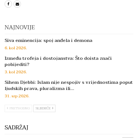
NAJNOVIJE
Siva eminencija: spoj anđela i demona
6. kol 2026.
Između trofeja i dostojanstva: Što doista znači
pobijediti?
3. kol 2026.
Sihem Djebbi: Islam nije nespojiv s vrijednostima poput
ljudskih prava, pluralizma ili…
31. srp 2026.
PRETHODNO
SLJEDEĆE
SADRŽAJ