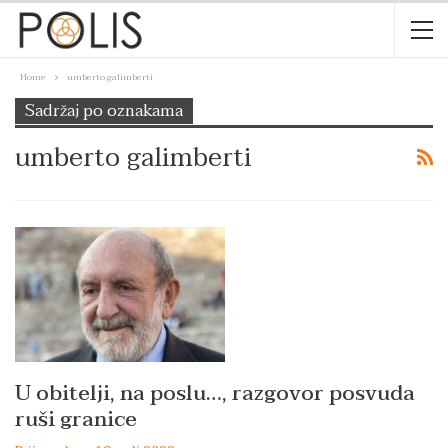
Home
umberto galimberti
Sadržaj po oznakama
umberto galimberti
U obitelji, na poslu…, razgovor posvuda
ruši granice