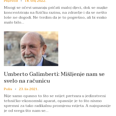
Prijevod
18. velj 2022.
Mnogi se očevi umaraju pričati maloj djeci, dok se majke
koncentriraju na fizičku razinu, na zdravlje i da se nešto
loše ne dogodi. Ne tvrdim da je to pogrešno, ali bi svako
malo bilo…
Umberto Galimberti: Mišljenje nam se
svelo na računicu
Polis
23. lis 2021.
Nije samo opasno to što se svijet pretvara u jedinstveni
tehničko-ekonomski aparat, opasnije je to što nismo
spremni za tako radikalnu promjenu svijeta. A najopasnije
je od svega što nam se…