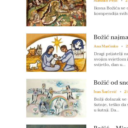
Marinko Pejić
2
Ikona Božića se o
kompendija svih 
Božić najm
Ana Marčinko
2
Dragi prijatelji 
svojim svjetlom i
svijetlo, dan u…
Božić od sn
Ivan Šarčević
24
Božji dolazak se 
šutnje, teško da 
u šutnji. Da…