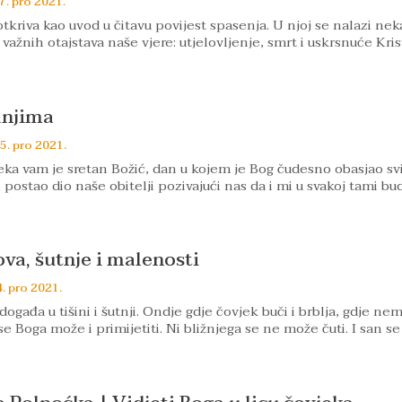
7. pro 2021.
tkriva kao uvod u čitavu povijest spasenja. U njoj se nalazi nek
važnih otajstava naše vjere: utjelovljenje, smrt i uskrsnuće Kri
anjima
5. pro 2021.
neka vam je sretan Božić, dan u kojem je Bog čudesno obasjao svi
 postao dio naše obitelji pozivajući nas da i mi u svakoj tami b
ova, šutnje i malenosti
. pro 2021.
događa u tišini i šutnji. Ondje gdje čovjek buči i brblja, gdje ne
se Boga može i primijetiti. Ni bližnjega se ne može čuti. I san se