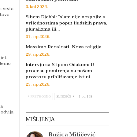
3. kol 2026.
a vrsta
stovo
Sihem Djebbi: Islam nije nespojiv s
vrijednostima poput ljudskih prava,
pluralizma ili…
31. srp 2026.
Massimo Recalcati: Nova religija
29. srp 2026.
jet
udemo
Intervju sa Stipom Odakom: U
procesu pomirenja na našem
prostoru približavanje istini…
23. srp 2026.
PRETHODNO
SLJEDEĆE
1 od 198
ma
 odvija
MIŠLJENJA
Ružica Miličević