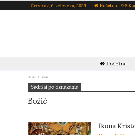
Početna
Ko
Četvrtak, 6. kolovoza, 2026.
Početna
Home
Božić
Sadržaj po oznakama
Božić
Ikona Krist