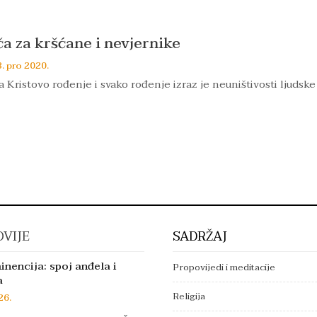
ča za kršćane i nevjernike
. pro 2020.
a Kristovo rođenje i svako rođenje izraz je neuništivosti ljudsk
VIJE
SADRŽAJ
inencija: spoj anđela i
Propovijedi i meditacije
a
Religija
26.