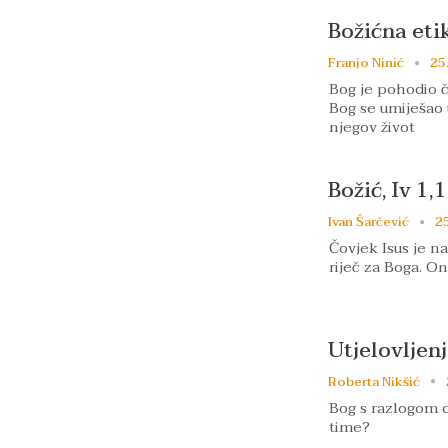
Božićna eti
Franjo Ninić
25
Bog je pohodio č
Bog se umiješao 
njegov život
Božić, Iv 1,1
Ivan Šarčević
25
Čovjek Isus je na
riječ za Boga. On
Utjelovljen
Roberta Nikšić
Bog s razlogom d
time?