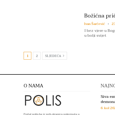
Božićna pri
Ivan Šarčević
23
I bez vjere u Bog
u bolji svijet
1
2
SLJEDEĆA
O NAMA
NAJNO
Siva em
demon
6. kol 20
Portal polis.ba je web-stranica pokrenuta u