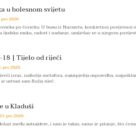
ka u bolesnom svijetu
. pro 2020.
ovjeka po čovjeku. U Isusu iz Nazareta, konkretnoj povijesnoj o
u ljudsku muku, radost i nadanje, umiješao se u njegovu povijest
-18 | Tijelo od riječi
. pro 2020.
jveći izraz, najbolja metafora, najuspjelija usporedba, najprikla
 je ustvari sam Božja riječ.
je u Kladuši
23. pro 2020.
olazi među autsajdere, i sam je takav, samo je pitanje, što ćem