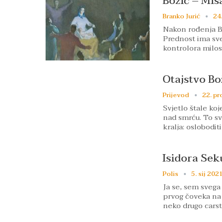
Božić – Mis
Branko Jurić
24
Nakon rođenja Bo
Prednost ima sve
kontrolora milos
Otajstvo Bo
Prijevod
22. pr
Svjetlo štale ko
nad smrću. To s
kralja: oslobodit
Isidora Seku
Polis
5. sij 2021
Ja se, sem sveg
prvog čoveka na p
neko drugo cars