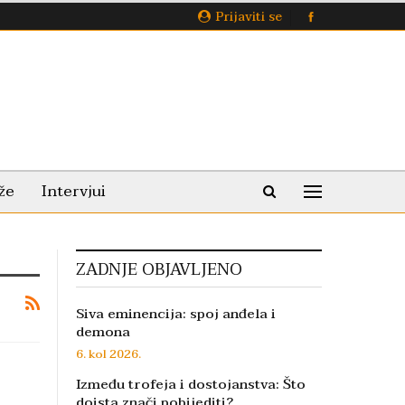
Prijaviti se
že
Intervjui
ZADNJE OBJAVLJENO
Siva eminencija: spoj anđela i
demona
6. kol 2026.
Između trofeja i dostojanstva: Što
doista znači pobijediti?