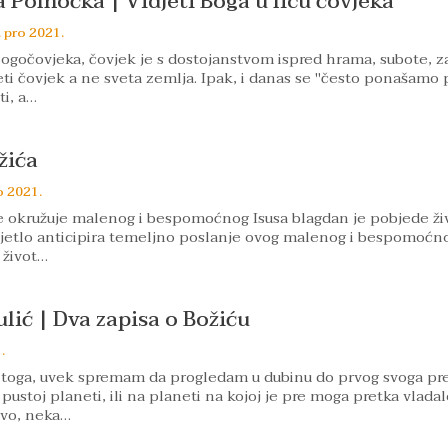
a Polnoćka | Vidjeti Boga u licu čovjeka
. pro 2021.
gočovjeka, čovjek je s dostojanstvom ispred hrama, subote, z
ti čovjek a ne sveta zemlja. Ipak, i danas se "često ponašamo
ti, a…
žića
o 2021.
je okružuje malenog i bespomoćnog Isusa blagdan je pobjede ži
vjetlo anticipira temeljno poslanje ovog malenog i bespomoćn
i život…
lić | Dva zapisa o Božiću
.
a toga, uvek spremam da progledam u dubinu do prvog svoga pre
ustoj planeti, ili na planeti na kojoj je pre moga pretka vladal
tvo, neka…