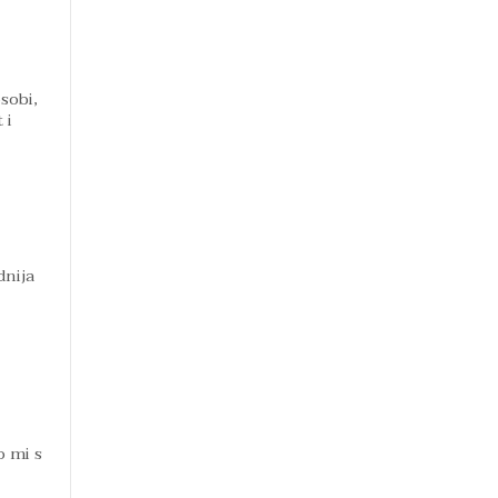
sobi,
 i
dnija
o mi s