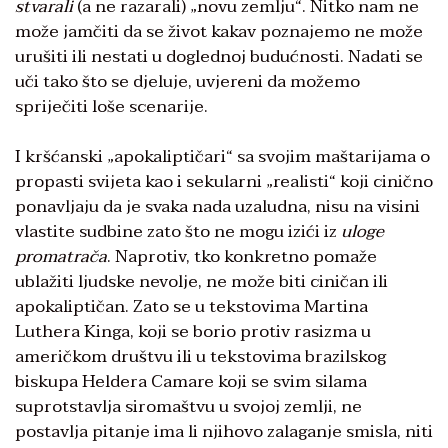
stvarali
(a ne razarali) „novu zemlju“. Nitko nam ne
može jamčiti da se život kakav poznajemo ne može
urušiti ili nestati u doglednoj budućnosti. Nadati se
uči tako što se djeluje, uvjereni da možemo
spriječiti loše scenarije.
I kršćanski „apokaliptičari“ sa svojim maštarijama o
propasti svijeta kao i sekularni „realisti“ koji cinično
ponavljaju da je svaka nada uzaludna, nisu na visini
vlastite sudbine zato što ne mogu izići iz
uloge
promatrača
. Naprotiv, tko konkretno pomaže
ublažiti ljudske nevolje, ne može biti ciničan ili
apokaliptičan. Zato se u tekstovima Martina
Luthera Kinga, koji se borio protiv rasizma u
američkom društvu ili u tekstovima brazilskog
biskupa Heldera Camare koji se svim silama
suprotstavlja siromaštvu u svojoj zemlji, ne
postavlja pitanje ima li njihovo zalaganje smisla, niti