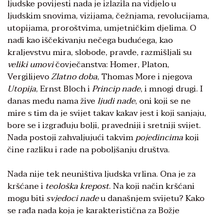
ljudske povijesti nada je izlazila na vidjelo u
ljudskim snovima, vizijama, čežnjama, revolucijama,
utopijama, proroštvima, umjetničkim djelima. O
nadi kao iščekivanju nečega budućega, kao
kraljevstvu mira, slobode, pravde, razmišljali su
veliki umovi
čovječanstva: Homer, Platon,
Vergilijevo
Zlatno doba
, Thomas More i njegova
Utopija
, Ernst Bloch i
Princip nade
, i mnogi drugi. I
danas među nama žive
ljudi nade
, oni koji se ne
mire s tim da je svijet takav kakav jest i koji sanjaju,
bore se i izgrađuju bolji, pravedniji i sretniji svijet.
Nada postoji zahvaljujući takvim
pojedincima
koji
čine razliku i rade na poboljšanju društva.
Nada nije tek neuništiva ljudska vrlina. Ona je za
kršćane i
teološka krepost
. Na koji način kršćani
mogu biti
svjedoci nade
u današnjem svijetu? Kako
se rađa nada koja je karakteristična za Božje