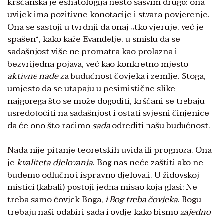
kršćanska je eshatologija nešto sasvim drugo: ona
uvijek ima pozitivne konotacije i stvara povjerenje.
Ona se sastoji u tvrdnji da onaj „tko vjeruje, već je
spašen“, kako kaže Evanđelje, u smislu da se
sadašnjost više ne promatra kao prolazna i
bezvrijedna pojava, već kao konkretno mjesto
aktivne nade
za budućnost čovjeka i zemlje. Stoga,
umjesto da se utapaju u pesimistične slike
najgorega što se može dogoditi, kršćani se trebaju
usredotočiti na sadašnjost i ostati svjesni činjenice
da će ono što radimo
sada
odrediti našu budućnost.
Nada nije pitanje teoretskih uvida ili prognoza. Ona
je
kvaliteta djelovanja
. Bog nas neće zaštiti ako ne
budemo odlučno i ispravno djelovali. U židovskoj
mistici (kabali) postoji jedna misao koja glasi: Ne
treba samo čovjek Boga,
i Bog treba čovjeka
. Bogu
trebaju naši odabiri sada i ovdje kako bismo
zajedno