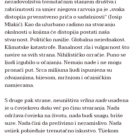
nezadovoljstva trenutačnim stanjem društva i
zabrinutosti za smjer njegova razvoja pa je „svaka
distopija prvenstveno priča o sadašnjosti“ (Josip
Mlakić). Kao da užurbano radimo na stvaranju
okolnosti u kojima će distopija postati naša
stvarnost. Političko nasilje. Globalna nejednakost.
Klimatske katastrofe. Banalnost zla i vulgarnost što
navire sa svih strana. Nihilističko ozračje. Puno se
ljudi izgubilo u očajanju. Nemaju nade i ne mogu
pronaći put. Srca milijuna ljudi ispunjena su
zdvajanjima, bijesom, mržnjom i očajničkim
namjerama.
S druge pak strane, neuništiva
vrlina nade
usađena
je u čovjekovu dušu već po činu stvaranja. Nada
održava čovjeka na životu, nada budi snagu, briše
suze. Nada čini da preživimo i nezamislivo. Nada
uvijek pobjeđuje trenutačno iskustvo. Tijekom