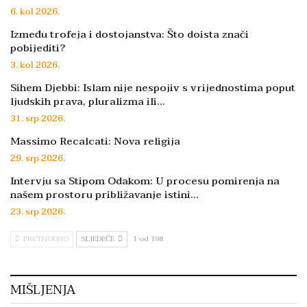
6. kol 2026.
Između trofeja i dostojanstva: Što doista znači
pobijediti?
3. kol 2026.
Sihem Djebbi: Islam nije nespojiv s vrijednostima poput
ljudskih prava, pluralizma ili…
31. srp 2026.
Massimo Recalcati: Nova religija
29. srp 2026.
Intervju sa Stipom Odakom: U procesu pomirenja na
našem prostoru približavanje istini…
23. srp 2026.
PRETHODNO
SLJEDEĆE
1 od 198
MIŠLJENJA