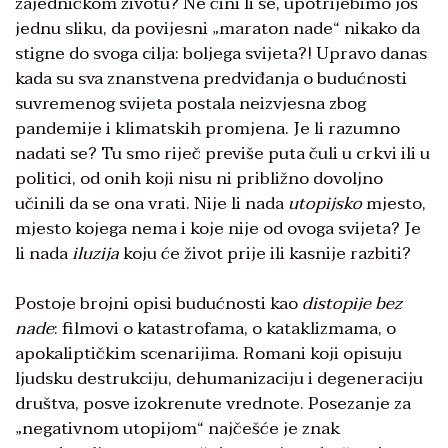
zajedničkom životu? Ne čini li se, upotrijebimo još
jednu sliku, da povijesni „maraton nade“ nikako da
stigne do svoga cilja: boljega svijeta?! Upravo danas
kada su sva znanstvena predviđanja o budućnosti
suvremenog svijeta postala neizvjesna zbog
pandemije i klimatskih promjena. Je li razumno
nadati se? Tu smo riječ previše puta čuli u crkvi ili u
politici, od onih koji nisu ni približno dovoljno
učinili da se ona vrati. Nije li nada
utopijsko
mjesto,
mjesto kojega nema i koje nije od ovoga svijeta? Je
li nada
iluzija
koju će život prije ili kasnije razbiti?
Postoje brojni opisi budućnosti kao
distopije bez
nade
: filmovi o katastrofama, o kataklizmama, o
apokaliptičkim scenarijima. Romani koji opisuju
ljudsku destrukciju, dehumanizaciju i degeneraciju
društva, posve izokrenute vrednote. Posezanje za
„negativnom utopijom“ najčešće je znak