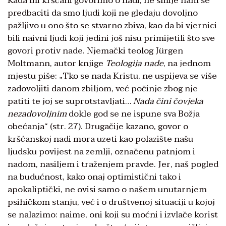
Kada mi kršćani govorimo o nadi, ne smije nam se
predbaciti da smo ljudi koji ne gledaju dovoljno
pažljivo u ono što se stvarno zbiva, kao da bi vjernici
bili naivni ljudi koji jedini još nisu primijetili što sve
govori protiv nade. Njemački teolog Jürgen
Moltmann, autor knjige
Teologija nade
, na jednom
mjestu piše: „Tko se nada Kristu, ne uspijeva se više
zadovoljiti danom zbiljom, već počinje zbog nje
patiti te joj se suprotstavljati…
Nada čini čovjeka
nezadovoljnim
dokle god se ne ispune sva Božja
obećanja“ (str. 27). Drugačije kazano, govor o
kršćanskoj nadi mora uzeti kao polazište našu
ljudsku povijest na zemlji, označenu patnjom i
nadom, nasiljem i traženjem pravde. Jer, naš pogled
na budućnost, kako onaj optimistični tako i
apokaliptički, ne ovisi samo o našem unutarnjem
psihičkom stanju, već i o društvenoj situaciji u kojoj
se nalazimo: naime, oni koji su moćni i izvlače korist