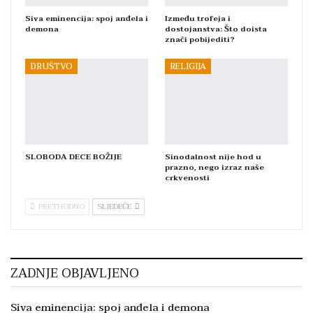
Siva eminencija: spoj anđela i
Između trofeja i
demona
dostojanstva: Što doista
znači pobijediti?
DRUŠTVO
RELIGIJA
SLOBODA DECE BOŽIJE
Sinodalnost nije hod u
prazno, nego izraz naše
crkvenosti
PRETHODNO
SLJEDEĆE
ZADNJE OBJAVLJENO
Siva eminencija: spoj anđela i demona