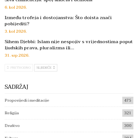
6. kol 2026.
Između trofeja i dostojanstva: Što doista znači
pobijediti?
3. kol 2026.
Sihem Djebbi: Islam nije nespojiv s vrijednostima poput
ljudskih prava, pluralizma ili…
31. srp 2026.
PRETHODNO
SLJEDEĆE
SADRŽAJ
Propovijedi i meditacije
475
Religija
321
Društvo
300