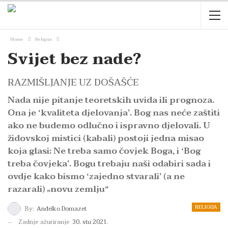
Home
Religija
Svijet bez nade?
RAZMIŠLJANJE UZ DOŠAŠĆE
Nada nije pitanje teoretskih uvida ili prognoza.
Ona je ‘kvaliteta djelovanja’. Bog nas neće zaštiti
ako ne budemo odlučno i ispravno djelovali. U
židovskoj mistici (kabali) postoji jedna misao
koja glasi: Ne treba samo čovjek Boga, i ‘Bog
treba čovjeka’. Bogu trebaju naši odabiri sada i
ovdje kako bismo ‘zajedno stvarali’ (a ne
razarali) „novu zemlju“
RELIGIJA
By:
Anđelko Domazet
Zadnje ažuriranje
30. stu 2021.