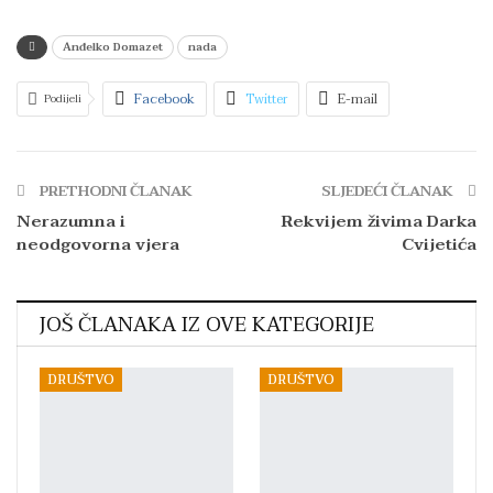
Anđelko Domazet
nada
Facebook
Twitter
E-mail
Podijeli
Facebook Messenger
Telegram
WhatsApp
Viber
Print
PRETHODNI ČLANAK
SLJEDEĆI ČLANAK
Nerazumna i
Rekvijem živima Darka
neodgovorna vjera
Cvijetića
JOŠ ČLANAKA IZ OVE KATEGORIJE
DRUŠTVO
DRUŠTVO