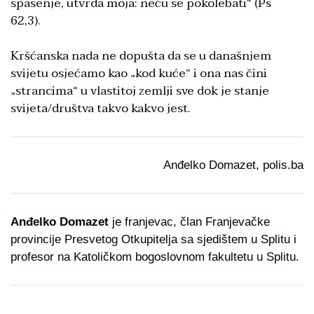
spasenje, utvrda moja: neću se pokolebati“ (Ps
62,3).
Kršćanska nada ne dopušta da se u današnjem
svijetu osjećamo kao „kod kuće“ i ona nas čini
„strancima“ u vlastitoj zemlji sve dok je stanje
svijeta/društva takvo kakvo jest.
Anđelko Domazet, polis.ba
Anđelko Domazet
je franjevac, član Franjevačke
provincije Presvetog Otkupitelja sa sjedištem u Splitu i
profesor na Katoličkom bogoslovnom fakultetu u Splitu.