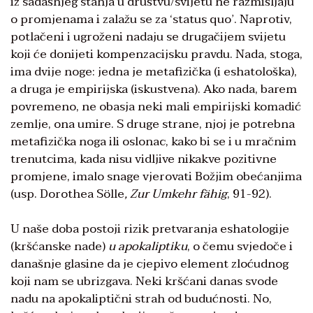
iz sadašnjeg stanja u društvu/svijetu ne razmišljaju
o promjenama i zalažu se za ‘status quo’. Naprotiv,
potlačeni i ugroženi nadaju se drugačijem svijetu
koji će donijeti kompenzacijsku pravdu. Nada, stoga,
ima dvije noge: jedna je metafizička (i eshatološka),
a druga je empirijska (iskustvena). Ako nada, barem
povremeno, ne obasja neki mali empirijski komadić
zemlje, ona umire. S druge strane, njoj je potrebna
metafizička noga ili oslonac, kako bi se i u mračnim
trenutcima, kada nisu vidljive nikakve pozitivne
promjene, imalo snage vjerovati Božjim obećanjima
(usp. Dorothea Sölle
, Zur Umkehr fähig
, 91-92).
U naše doba postoji rizik pretvaranja eshatologije
(kršćanske nade)
u apokaliptiku
, o čemu svjedoče i
današnje glasine da je cjepivo element zloćudnog
koji nam se ubrizgava. Neki kršćani danas svode
nadu na apokaliptični strah od budućnosti. No,