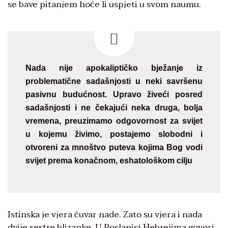
se bave pitanjem hoće li uspjeti u svom naumu.
Nada nije apokaliptičko bježanje iz
problematične sadašnjosti u neki savršenu
pasivnu budućnost. Upravo živeći posred
sadašnjosti i ne čekajući neka druga, bolja
vremena, preuzimamo odgovornost za svijet
u kojemu živimo, postajemo slobodni i
otvoreni za mnoštvo puteva kojima Bog vodi
svijet prema konačnom, eshatološkom cilju
Istinska je vjera čuvar nade. Zato su vjera i nada
dvije sestre blizanke. U Poslanici Hebrejima govori