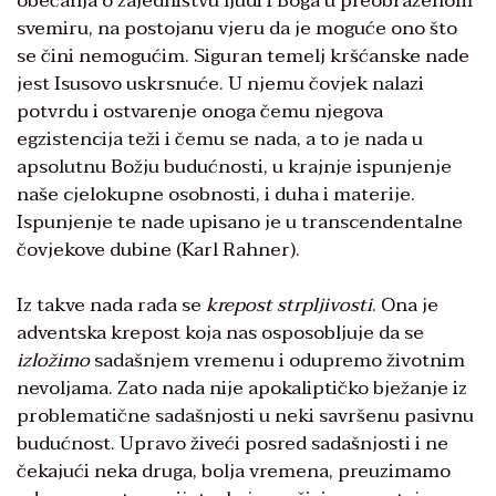
obećanja o zajedništvu ljudi i Boga u preobraženom
svemiru, na postojanu vjeru da je moguće ono što
se čini nemogućim. Siguran temelj kršćanske nade
jest Isusovo uskrsnuće. U njemu čovjek nalazi
potvrdu i ostvarenje onoga čemu njegova
egzistencija teži i čemu se nada, a to je nada u
apsolutnu Božju budućnosti, u krajnje ispunjenje
naše cjelokupne osobnosti, i duha i materije.
Ispunjenje te nade upisano je u transcendentalne
čovjekove dubine (Karl Rahner).
Iz takve nada rađa se
krepost strpljivosti
. Ona je
adventska krepost koja nas osposobljuje da se
izložimo
sadašnjem vremenu i odupremo životnim
nevoljama. Zato nada nije apokaliptičko bježanje iz
problematične sadašnjosti u neki savršenu pasivnu
budućnost. Upravo živeći posred sadašnjosti i ne
čekajući neka druga, bolja vremena, preuzimamo