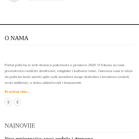
O NAMA
Portal polis.ba je web-stranica pokrenuta u prosincu 2020. U fokusu su nam
prvenstveno različite društvene, religijske i kulturne teme. Osnovna nam je ideja
da polis.ba bude mjesto gdje naši suradnici mogu slobodno i kreativno iznijeti
svoje mišljenje, u duhu uključivosti i humanosti.
Pročitaj više...
NAJNOVIJE
Siva eminencija: spoj anđela i demona