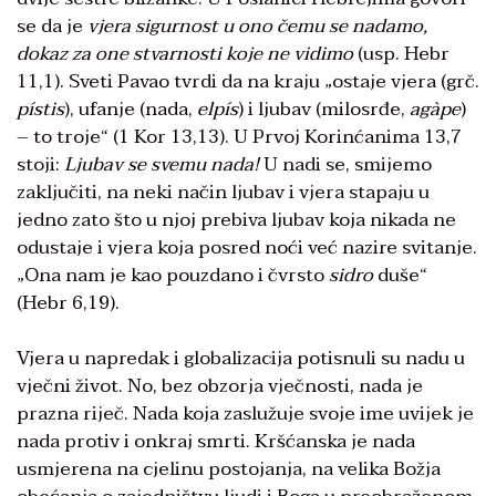
se da je
vjera sigurnost u ono čemu se nadamo,
dokaz za one stvarnosti koje ne vidimo
(usp. Hebr
11,1). Sveti Pavao tvrdi da na kraju „ostaje vjera (grč.
pístis
), ufanje (nada,
elpís
) i ljubav (milosrđe,
agàpe
)
– to troje“ (1 Kor 13,13). U Prvoj Korinćanima 13,7
stoji:
Ljubav se svemu nada!
U nadi se, smijemo
zaključiti, na neki način ljubav i vjera stapaju u
jedno zato što u njoj prebiva ljubav koja nikada ne
odustaje i vjera koja posred noći već nazire svitanje.
„Ona nam je kao pouzdano i čvrsto
sidro
duše“
(Hebr 6,19).
Vjera u napredak i globalizacija potisnuli su nadu u
vječni život. No, bez obzorja vječnosti, nada je
prazna riječ. Nada koja zaslužuje svoje ime uvijek je
nada protiv i onkraj smrti. Kršćanska je nada
usmjerena na cjelinu postojanja, na velika Božja