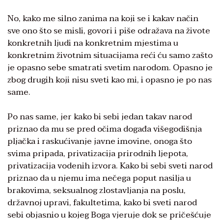
No, kako me silno zanima na koji se i kakav način
sve ono što se misli, govori i piše odražava na živote
konkretnih ljudi na konkretnim mjestima u
konkretnim životnim situacijama reći ću samo zašto
je opasno sebe smatrati svetim narodom. Opasno je
zbog drugih koji nisu sveti kao mi, i opasno je po nas
same.
Po nas same, jer kako bi sebi jedan takav narod
priznao da mu se pred očima događa višegodišnja
pljačka i raskućivanje javne imovine, onoga što
svima pripada, privatizacija prirodnih ljepota,
privatizacija vodenih izvora. Kako bi sebi sveti narod
priznao da u njemu ima nečega poput nasilja u
brakovima, seksualnog zlostavljanja na poslu,
državnoj upravi, fakultetima, kako bi sveti narod
sebi objasnio u kojeg Boga vjeruje dok se pričešćuje