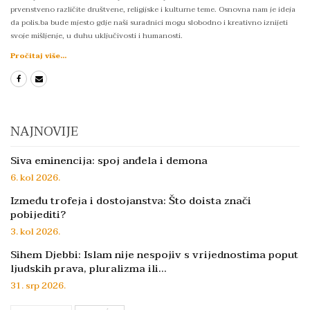
prvenstveno različite društvene, religijske i kulturne teme. Osnovna nam je ideja
da polis.ba bude mjesto gdje naši suradnici mogu slobodno i kreativno iznijeti
svoje mišljenje, u duhu uključivosti i humanosti.
Pročitaj više...
NAJNOVIJE
Siva eminencija: spoj anđela i demona
6. kol 2026.
Između trofeja i dostojanstva: Što doista znači
pobijediti?
3. kol 2026.
Sihem Djebbi: Islam nije nespojiv s vrijednostima poput
ljudskih prava, pluralizma ili…
31. srp 2026.