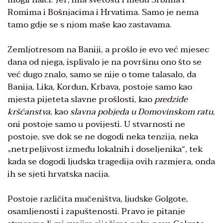
Romima i Bošnjacima i Hrvatima. Samo je nema
tamo gdje se s njom maše kao zastavama.
Zemljotresom na Baniji, a prošlo je evo već mjesec
dana od njega, isplivalo je na površinu ono što se
već dugo znalo, samo se nije o tome talasalo, da
Banija, Lika, Kordun, Krbava, postoje samo kao
mjesta pijeteta slavne prošlosti, kao
predziđe
kršćanstva
, kao
slavna pobjeda u Domovinskom ratu
,
oni postoje samo u povijesti. U stvarnosti ne
postoje, sve dok se ne dogodi neka tenzija, neka
„netrpeljivost između lokalnih i doseljenika“, tek
kada se dogodi ljudska tragedija ovih razmjera, onda
ih se sjeti hrvatska nacija.
Postoje različita mučeništva, ljudske Golgote,
osamljenosti i zapuštenosti. Pravo je pitanje