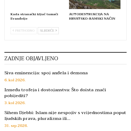
Kada stranački ključ tumači
AUTODESTRUKCIJA NA
Evanđelje
HRVATSKO-RAMSKI NAČIN
PRETHODNO
SLJEDEĆE
ZADNJE OBJAVLJENO
Siva eminencija: spoj anđela i demona
6. kol 2026.
Između trofeja i dostojanstva: Što doista znači
pobijediti?
3. kol 2026.
Sihem Djebbi: Islam nije nespojiv s vrijednostima poput
ljudskih prava, pluralizma ili…
31. srp 2026.