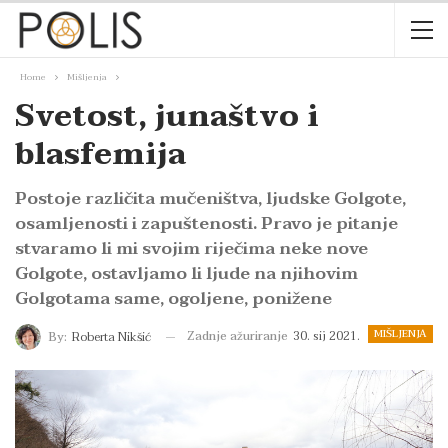
Home
Mišljenja
Svetost, junaštvo i
blasfemija
Postoje različita mučeništva, ljudske Golgote,
osamljenosti i zapuštenosti. Pravo je pitanje
stvaramo li mi svojim riječima neke nove
Golgote, ostavljamo li ljude na njihovim
Golgotama same, ogoljene, ponižene
MIŠLJENJA
Zadnje ažuriranje
30. sij 2021.
By:
Roberta Nikšić