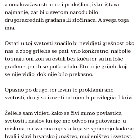
a omalovažava strance i pridošlice, iskorištava
najmanje, zar bi u svetom narodu bilo
drugorazrednih građana ili zločinaca. A svega toga
ima.
Ostati u toj svetosti značilo bi nevidjeti grešnost oko
nas, a zbog grijeha se pati, vrlo konkretno, najbolje
to znaju oni koji su ostali bez kuća jer su im loše
građene, jer ih se potkradalo. Eto to je grijeh, koji
se nije vidio, dok nije bilo prekasno.
Opasno po druge, jer izvan te proklamirane
svetosti, drugi su izuzeti od njenih privilegija. I krivi.
Željela sam vidjeti kako se živi mimo povlastica
svetosti i naslov knjige me odveo na putovanje, u
mislima, na sva ona mjesta koja se spominju kada se
hvali i slavi hrvatsko junaštvo, mučeništvo i svetost.