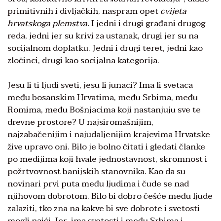
primitivnih i divljačkih, naspram opet
cvijeta
hrvatskoga plemstva.
I jedni i drugi građani drugog
reda, jedni jer su krivi za ustanak, drugi jer su na
socijalnom doplatku. Jedni i drugi teret, jedni kao
zločinci, drugi kao socijalna kategorija.
Jesu li ti ljudi sveti, jesu li junaci? Ima li svetaca
među bosanskim Hrvatima, među Srbima, među
Romima, među Bošnjacima koji nastanjuju sve te
drevne prostore? U najsiromašnijim,
najzabačenijim i najudaljenijim krajevima Hrvatske
žive upravo oni. Bilo je bolno čitati i gledati članke
po medijima koji hvale jednostavnost, skromnost i
požrtvovnost banijskih stanovnika. Kao da su
novinari prvi puta među ljudima i čude se nad
njihovom dobrotom. Bilo bi dobro češće među ljude
zalaziti, tko zna na kakve bi sve dobrote i svetosti
mogli naići. Jer, ima svetosti i među Srbima i