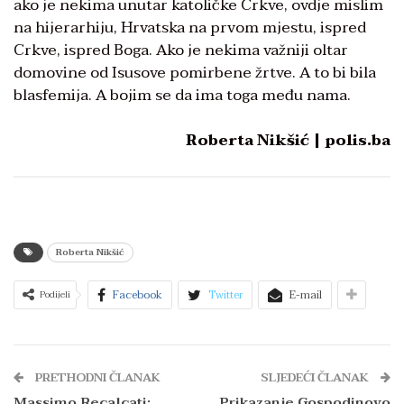
ako je nekima unutar katoličke Crkve, ovdje mislim
na hijerarhiju, Hrvatska na prvom mjestu, ispred
Crkve, ispred Boga. Ako je nekima važniji oltar
domovine od Isusove pomirbene žrtve. A to bi bila
blasfemija. A bojim se da ima toga među nama.
Roberta Nikšić | polis.ba
Roberta Nikšić
Facebook
Twitter
E-mail
Podijeli
PRETHODNI ČLANAK
SLJEDEĆI ČLANAK
Massimo Recalcati:
Prikazanje Gospodinovo