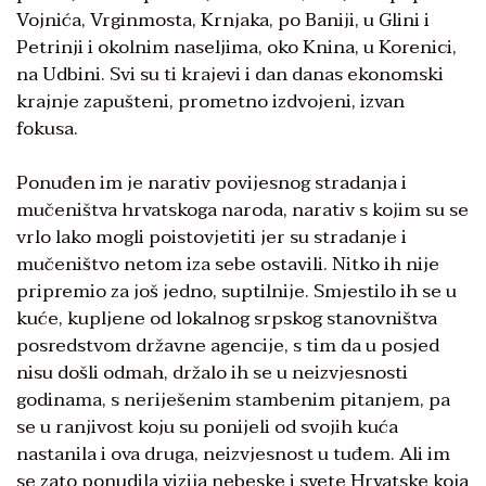
Vojnića, Vrginmosta, Krnjaka, po Baniji, u Glini i
Petrinji i okolnim naseljima, oko Knina, u Korenici,
na Udbini. Svi su ti krajevi i dan danas ekonomski
krajnje zapušteni, prometno izdvojeni, izvan
fokusa.
Ponuđen im je narativ povijesnog stradanja i
mučeništva hrvatskoga naroda, narativ s kojim su se
vrlo lako mogli poistovjetiti jer su stradanje i
mučeništvo netom iza sebe ostavili. Nitko ih nije
pripremio za još jedno, suptilnije. Smjestilo ih se u
kuće, kupljene od lokalnog srpskog stanovništva
posredstvom državne agencije, s tim da u posjed
nisu došli odmah, držalo ih se u neizvjesnosti
godinama, s neriješenim stambenim pitanjem, pa
se u ranjivost koju su ponijeli od svojih kuća
nastanila i ova druga, neizvjesnost u tuđem. Ali im
se zato ponudila vizija nebeske i svete Hrvatske koja