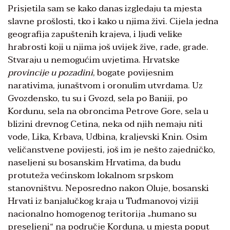
Prisjetila sam se kako danas izgledaju ta mjesta
slavne prošlosti, tko i kako u njima živi. Cijela jedna
geografija zapuštenih krajeva, i ljudi velike
hrabrosti koji u njima još uvijek žive, rade, grade.
Stvaraju u nemogućim uvjetima. Hrvatske
provincije u pozadini
, bogate povijesnim
narativima, junaštvom i oronulim utvrdama. Uz
Gvozdensko, tu su i Gvozd, sela po Baniji, po
Kordunu, sela na obroncima Petrove Gore, sela u
blizini drevnog Cetina, neka od njih nemaju niti
vode, Lika, Krbava, Udbina, kraljevski Knin. Osim
veličanstvene povijesti, još im je nešto zajedničko,
naseljeni su bosanskim Hrvatima, da budu
protuteža većinskom lokalnom srpskom
stanovništvu. Neposredno nakon Oluje, bosanski
Hrvati iz banjalučkog kraja u Tuđmanovoj viziji
nacionalno homogenog teritorija „humano su
preseljeni“ na područje Korduna, u mjesta poput