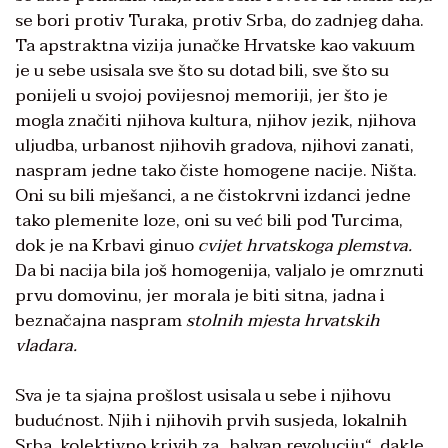
se bori protiv Turaka, protiv Srba, do zadnjeg daha.
Ta apstraktna vizija junačke Hrvatske kao vakuum
je u sebe usisala sve što su dotad bili, sve što su
ponijeli u svojoj povijesnoj memoriji, jer što je
mogla značiti njihova kultura, njihov jezik, njihova
uljudba, urbanost njihovih gradova, njihovi zanati,
naspram jedne tako čiste homogene nacije. Ništa.
Oni su bili mješanci, a ne čistokrvni izdanci jedne
tako plemenite loze, oni su već bili pod Turcima,
dok je na Krbavi ginuo
cvijet hrvatskoga plemstva.
Da bi nacija bila još homogenija, valjalo je omrznuti
prvu domovinu, jer morala je biti sitna, jadna i
beznačajna naspram
stolnih mjesta hrvatskih
vladara.
Sva je ta sjajna prošlost usisala u sebe i njihovu
budućnost. Njih i njihovih prvih susjeda, lokalnih
Srba, kolektivno krivih za „balvan revoluciju“, dakle