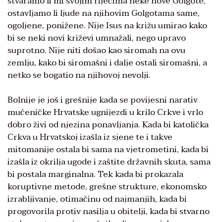
stvaramo li mi svojim riječima neke nove Golgote,
ostavljamo li ljude na njihovim Golgotama same,
ogoljene, ponižene. Nije Isus na križu umirao kako
bi se neki novi križevi umnažali, nego upravo
suprotno. Nije niti došao kao siromah na ovu
zemlju, kako bi siromašni i dalje ostali siromašni, a
netko se bogatio na njihovoj nevolji.
Bolnije je još i grešnije kada se povijesni narativ
mučeničke Hrvatske ugnijezdi u krilo Crkve i vrlo
dobro živi od njezina ponavljanja. Kada bi katolička
Crkva u Hrvatskoj izašla iz sjene te i takve
mitomanije ostala bi sama na vjetrometini, kada bi
izašla iz okrilja ugode i zaštite državnih skuta, sama
bi postala marginalna. Tek kada bi prokazala
koruptivne metode, grešne strukture, ekonomsko
izrabljivanje, otimačinu od najmanjih, kada bi
progovorila protiv nasilja u obitelji, kada bi stvarno