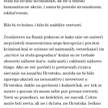
stala na stranu siromašnih, ali ne u smislu
humanitarne akcije, i sama bi postala siromašnom,
isključenom.
Bilo bi to bolno, i bilo bi najbliže svetosti.
Zemljotres na Baniji pokazao je kako nije on najveći
neprijatelj stanovnicima nego korupcija i poratni
kriminal koji je uzimao od najmanjih, ostavljajući im
„mrvice sa stola gospodara“ kojim su se trebale
obnoviti njihove kuće, nahraniti i zakloniti njihovo
blago. Ako se već povlači iz povijesnih riznica
sjećanje na junačku Hrvatsku, možda ne bi bilo
zgorega ukazati na nejunaštvo i nesvetost u
Hrvatskoj, dakle na grešnost i kukavičluk, jer tek je
susret s gorom stranom sebe put prema svetosti.
Sveti su pojedinci, ne kolektivi, ne narodi. Crkva
može biti sveta, ali ne i država, ne Hrvatska. Jedino