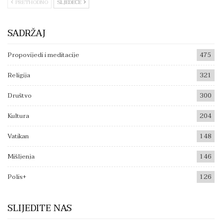
PRETHODNO
SLJEDEĆE
SADRŽAJ
Propovijedi i meditacije
475
Religija
321
Društvo
300
Kultura
204
Vatikan
148
Mišljenja
146
Polis+
126
SLIJEDITE NAS