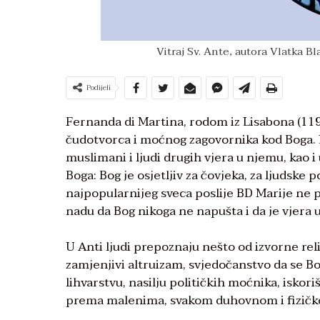
Vitraj Sv. Ante, autora Vlatka Bl
Podijeli
Fernanda di Martina, rodom iz Lisabona (119
čudotvorca i moćnog zagovornika kod Boga. Le
muslimani i ljudi drugih vjera u njemu, kao 
Boga: Bog je osjetljiv za čovjeka, za ljudske p
najpopularnijeg sveca poslije BD Marije ne p
nadu da Bog nikoga ne napušta i da je vjera 
U Anti ljudi prepoznaju nešto od izvorne re
zamjenjivi altruizam, svjedočanstvo da se B
lihvarstvu, nasilju političkih moćnika, iskoriš
prema malenima, svakom duhovnom i fizičk