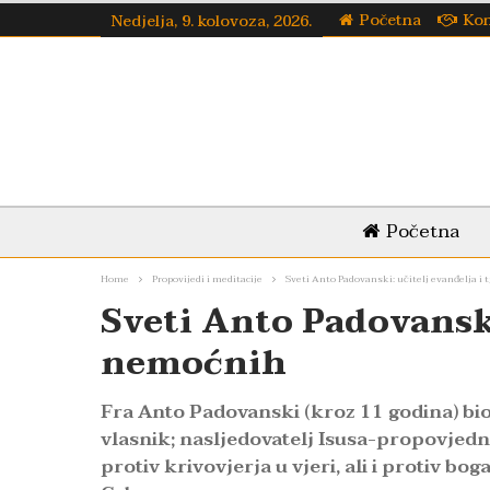
Početna
Kon
Nedjelja, 9. kolovoza, 2026.
Početna
Home
Propovijedi i meditacije
Sveti Anto Padovanski: učitelj evanđelja i 
Sveti Anto Padovanski:
nemoćnih
Fra Anto Padovanski (kroz 11 godina) bio 
vlasnik; nasljedovatelj Isusa-propovjedni
protiv krivovjerja u vjeri, ali i protiv 