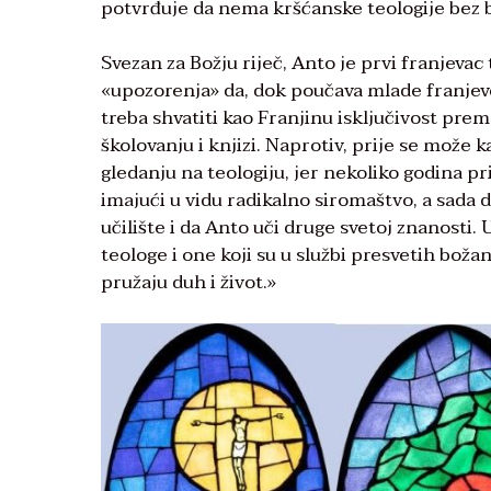
potvrđuje da nema kršćanske teologije bez bi
Svezan za Božju riječ, Anto je prvi franjevac
«upozorenja» da, dok poučava mlade franjevce
treba shvatiti kao Franjinu isključivost pre
školovanju i knjizi. Naprotiv, prije se može 
gledanju na teologiju, jer nekoliko godina pr
imajući u vidu radikalno siromaštvo, a sada 
učilište i da Anto uči druge svetoj znanosti. U
teologe i one koji su u službi presvetih boža
pružaju duh i život.»