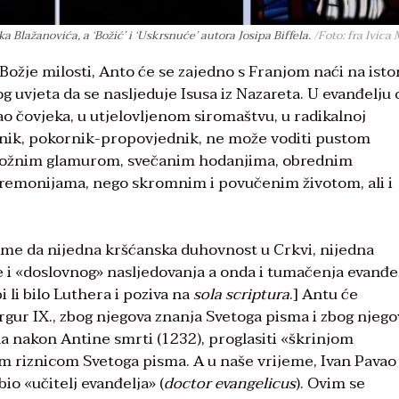
a Blažanovića, a ‘Božić’ i ‘Uskrsnuće’ autora Josipa Biffela.
/Foto: fra Ivica 
 Božje milosti, Anto će se zajedno s Franjom naći na ist
 uvjeta da se nasljeduje Isusa iz Nazareta. U evanđelju 
o čovjeka, u utjelovljenom siromaštvu, u radikalnoj
enik, pokornik-propovjednik, ne može voditi pustom
obožnim glamurom, svečanim hodanjima, obrednim
eremonijama, nego skromnim i povučenim životom, ali i
tome da nijedna kršćanska duhovnost u Crkvi, nijedna
je i «doslovnog» nasljedovanja a onda i tumačenja evanđel
i li bilo Luthera i poziva na
sola scriptura
.] Antu će
rgur IX., zbog njegova znanja Svetoga pisma i zbog njego
na nakon Antine smrti (1232), proglasiti «škrinjom
 riznicom Svetoga pisma. A u naše vrijeme, Ivan Pavao 
io «učitelj evanđelja» (
doctor evangelicus
). Ovim se