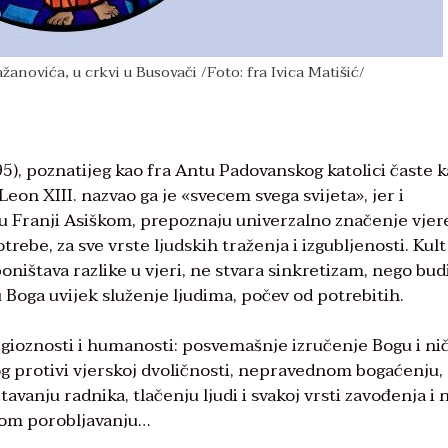
ažanovića, u crkvi u Busovači /Foto: fra Ivica Matišić/
5), poznatijeg kao fra Antu Padovanskog katolici časte 
on XIII. nazvao ga je «svecem svega svijeta», jer i
i u Franji Asiškom, prepoznaju univerzalno značenje vjer
otrebe, za sve vrste ljudskih traženja i izgubljenosti. Kult
oništava razlike u vjeri, ne stvara sinkretizam, nego bud
u Boga uvijek služenje ljudima, počev od potrebitih.
ligioznosti i humanosti: posvemašnje izručenje Bogu i ni
og protivi vjerskoj dvoličnosti, nepravednom bogaćenju,
tavanju radnika, tlačenju ljudi i svakoj vrsti zavođenja i n
om porobljavanju…