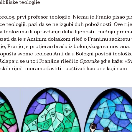
blijske teologije!
 teolog, prvi profesor teologije. Njemu je Franjo pisao p
 teologiji, pazi da se ne izgubi duh pobožnosti. Ove rij
ma teolozima ili opravdanje duha lijenosti i mržnju prema
kazati da je s Antinim dolaskom riječ o Franjinu zaokretu
ije, Franjo je protjerao braću iz bolonjskoga samostana,
dopušta svome teologu Anti da u Bologni postoji teološk
klapaju se u to i Franjine riječi iz
Oporuke
gdje kaže: «S
nskih riječi moramo častiti i poštivati kao one koji nam