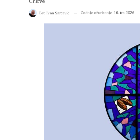
Crkve
Zadnje ažuriranje
16. tra 2026.
By:
Ivan Šarčević