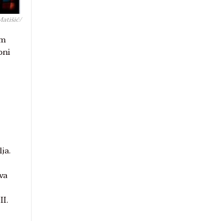
Matišić/
om
oni
ja.
va
II.