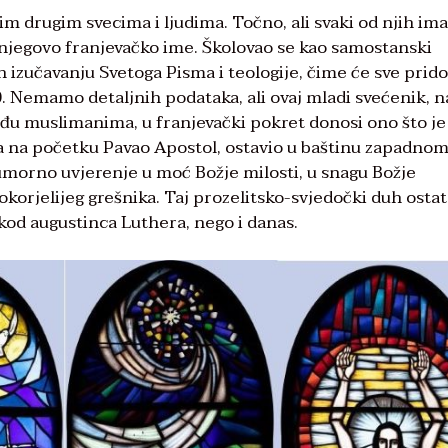
im drugim svecima i ljudima. Točno, ali svaki od njih ima
e njegovo franjevačko ime. Školovao se kao samostanski
n izučavanju Svetoga Pisma i teologije, čime će sve prido
. Nemamo detaljnih podataka, ali ovaj mladi svećenik, 
u muslimanima, u franjevački pokret donosi ono što je
in, a na početku Pavao Apostol, ostavio u baštinu zapadno
umorno uvjerenje u moć Božje milosti, u snagu Božje
jokorjelijeg grešnika. Taj prozelitsko-svjedočki duh ostat
 kod augustinca Luthera, nego i danas.