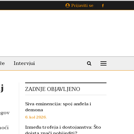
Prijaviti se
že
Intervjui
j
ZADNJE OBJAVLJENO
Siva eminencija: spoj anđela i
demona
egov
6. kol 2026.
moći
Između trofeja i dostojanstva: Što
doista znači pobijediti?