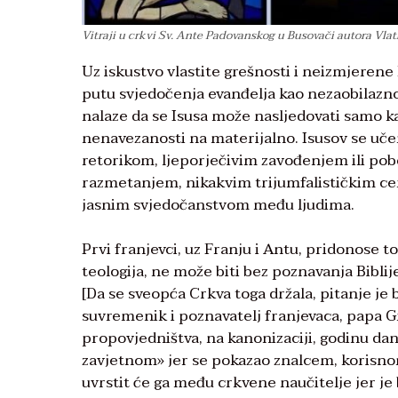
Vitraji u crkvi Sv. Ante Padovanskog u Busovači autora Vlatk
Uz iskustvo vlastite grešnosti i neizmjerene
putu svjedočenja evanđelja kao nezaobilaznog
nalaze da se Isusa može nasljedovati samo ka
nenavezanosti na materijalno. Isusov se uč
retorikom, ljeporječivim zavođenjem ili p
razmetanjem, nikakvim trijumfalističkim c
jasnim svjedočanstvom među ljudima.
Prvi franjevci, uz Franju i Antu, pridonose 
teologija, ne može biti bez poznavanja Bibli
[Da se sveopća Crkva toga držala, pitanje je b
suvremenik i poznavatelj franjevaca, papa G
propovjedništva, na kanonizaciji, godinu da
zavjetnom» jer se pokazao znalcem, korisnom
uvrstit će ga među crkvene naučitelje jer je b