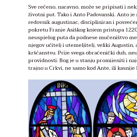
Sve rečeno, naravno, može se pripisati i nek
životni put. Tako i Anto Padovanski. Anto j
redovnik augustinac, discipliniran i posveće
pokretu Franje Asiškog kojem pristupa 1220
neuspjelog puta da podnese mučeništvo međ
njegov učitelj i utemeljitelj, veliki August
kršćanstvu. Prije svega obraćenički duh, ne
providnosti: Bog je u stanju promijeniti i na
trajno u Crkvi, ne samo kod Ante, ili kasnije