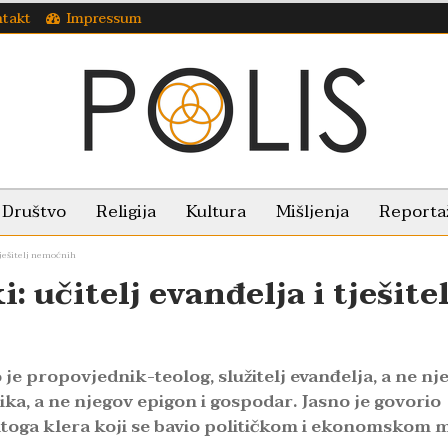
takt
Impressum
Društvo
Religija
Kultura
Mišljenja
Reporta
tješitelj nemoćnih
 učitelj evanđelja i tješitel
je propovjednik-teolog, služitelj evanđelja, a ne nj
ka, a ne njegov epigon i gospodar. Jasno je govorio
bogatoga klera koji se bavio političkom i ekonomskom 