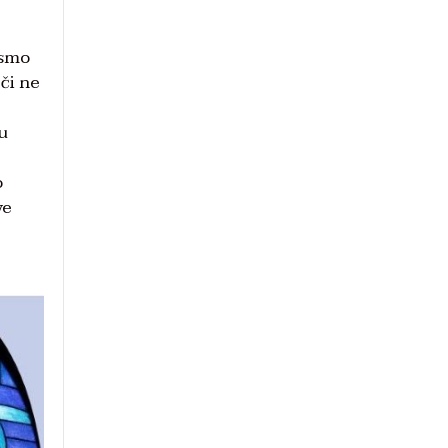
ismo
eči ne
 u
o
ve