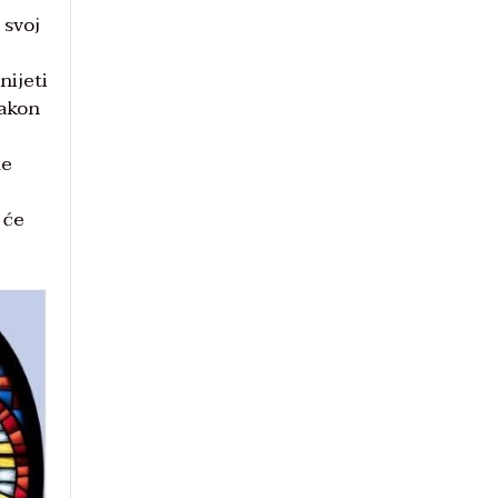
 svoj
nijeti
nakon
me
 će