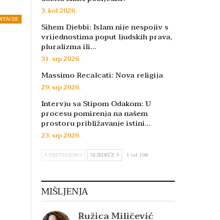
3. kol 2026.
DITACIJE
Sihem Djebbi: Islam nije nespojiv s
vrijednostima poput ljudskih prava,
pluralizma ili…
31. srp 2026.
Massimo Recalcati: Nova religija
29. srp 2026.
Intervju sa Stipom Odakom: U
procesu pomirenja na našem
prostoru približavanje istini…
23. srp 2026.
PRETHODNO
SLJEDEĆE
1 od 198
MIŠLJENJA
Ružica Miličević