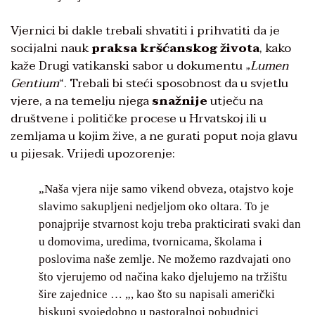
Vjernici bi dakle trebali shvatiti i prihvatiti da je
socijalni nauk
praksa kršćanskog života
, kako
kaže Drugi vatikanski sabor u dokumentu „
Lumen
Gentium
“. Trebali bi steći sposobnost da u svjetlu
vjere, a na temelju njega
snažnije
utječu na
društvene i političke procese u Hrvatskoj ili u
zemljama u kojim žive, a ne gurati poput noja glavu
u pijesak. Vrijedi upozorenje:
„Naša vjera nije samo vikend obveza, otajstvo koje
slavimo sakupljeni nedjeljom oko oltara. To je
ponajprije stvarnost koju treba prakticirati svaki dan
u domovima, uredima, tvornicama, školama i
poslovima naše zemlje. Ne možemo razdvajati ono
što vjerujemo od načina kako djelujemo na tržištu
šire zajednice … „, kao što su napisali američki
biskupi svojedobno u pastoralnoj pobudnici