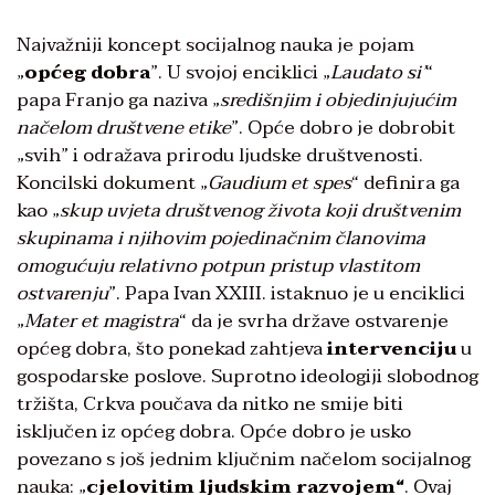
Najvažniji koncept socijalnog nauka je pojam
„
općeg dobra
”. U svojoj enciklici „
Laudato si’
“
papa Franjo ga naziva „
središnjim i objedinjujućim
načelom društvene etike
”. Opće dobro je dobrobit
„svih” i odražava prirodu ljudske društvenosti.
Koncilski dokument „
Gaudium et spes
“ definira ga
kao „
skup uvjeta društvenog života koji društvenim
skupinama i njihovim pojedinačnim članovima
omogućuju relativno potpun pristup vlastitom
ostvarenju
”. Papa Ivan XXIII. istaknuo je u enciklici
„
Mater et magistra
“ da je svrha države ostvarenje
općeg dobra, što ponekad zahtjeva
intervenciju
u
gospodarske poslove. Suprotno ideologiji slobodnog
tržišta, Crkva poučava da nitko ne smije biti
isključen iz općeg dobra. Opće dobro je usko
povezano s još jednim ključnim načelom socijalnog
nauka: „
cjelovitim ljudskim razvojem“
. Ovaj