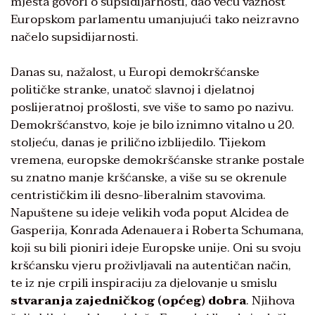
mjesta govori o supsidijarnosti, dao veću važnost
Europskom parlamentu umanjujući tako neizravno
načelo supsidijarnosti.
Danas su, nažalost, u Europi demokršćanske
političke stranke, unatoč slavnoj i djelatnoj
poslijeratnoj prošlosti, sve više to samo po nazivu.
Demokršćanstvo, koje je bilo iznimno vitalno u 20.
stoljeću, danas je prilično izblijedilo. Tijekom
vremena, europske demokršćanske stranke postale
su znatno manje kršćanske, a više su se okrenule
centrističkim ili desno-liberalnim stavovima.
Napuštene su ideje velikih vođa poput Alcidea de
Gasperija, Konrada Adenauera i Roberta Schumana,
koji su bili pioniri ideje Europske unije. Oni su svoju
kršćansku vjeru proživljavali na autentičan način,
te iz nje crpili inspiraciju za djelovanje u smislu
stvaranja zajedničkog (općeg) dobra
. Njihova