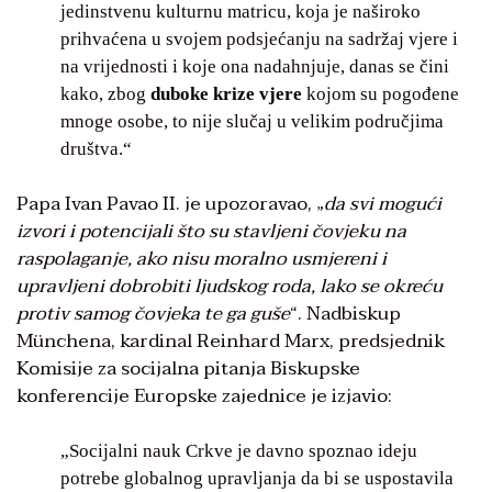
jedinstvenu kulturnu matricu, koja je naširoko
prihvaćena u svojem podsjećanju na sadržaj vjere i
na vrijednosti i koje ona nadahnjuje, danas se čini
kako, zbog
duboke krize vjere
kojom su pogođene
mnoge osobe, to nije slučaj u velikim područjima
društva.“
Papa Ivan Pavao II. je upozoravao, „
da svi mogući
izvori i potencijali što su stavljeni čovjeku na
raspolaganje, ako nisu moralno usmjereni i
upravljeni dobrobiti ljudskog roda, lako se okreću
protiv samog čovjeka te ga guše
“. Nadbiskup
Münchena, kardinal Reinhard Marx, predsjednik
Komisije za socijalna pitanja Biskupske
konferencije Europske zajednice je izjavio:
„Socijalni nauk Crkve je davno spoznao ideju
potrebe globalnog upravljanja da bi se uspostavila