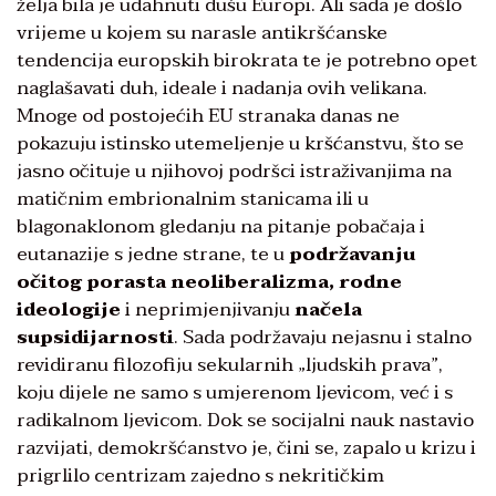
želja bila je udahnuti dušu Europi. Ali sada je došlo
vrijeme u kojem su narasle antikršćanske
tendencija europskih birokrata te je potrebno opet
naglašavati duh, ideale i nadanja ovih velikana.
Mnoge od postojećih EU stranaka danas ne
pokazuju istinsko utemeljenje u kršćanstvu, što se
jasno očituje u njihovoj podršci istraživanjima na
matičnim embrionalnim stanicama ili u
blagonaklonom gledanju na pitanje pobačaja i
eutanazije s jedne strane, te u
podržavanju
očitog porasta neoliberalizma, rodne
ideologije
i neprimjenjivanju
načela
supsidijarnosti
. Sada podržavaju nejasnu i stalno
revidiranu filozofiju sekularnih „ljudskih prava”,
koju dijele ne samo s umjerenom ljevicom, već i s
radikalnom ljevicom. Dok se socijalni nauk nastavio
razvijati, demokršćanstvo je, čini se, zapalo u krizu i
prigrlilo centrizam zajedno s nekritičkim