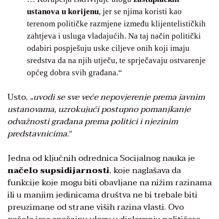
ustanova u korijenu
, jer se njima koristi kao
terenom političke razmjene između klijentelističkih
zahtjeva i usluga vladajućih. Na taj način politički
odabiri pospješuju uske ciljeve onih koji imaju
sredstva da na njih utječu, te sprječavaju ostvarenje
općeg dobra svih građana.“
Usto, „
uvodi se sve veće nepovjerenje prema javnim
ustanovama, uzrokujući postupno pomanjkanje
odvažnosti građana prema politici i njezinim
predstavnicima.
“
Jedna od ključnih odrednica Socijalnog nauka je
načelo supsidijarnosti
, koje naglašava da
funkcije koje mogu biti obavljane na nižim razinama
ili u manjim jedinicama društva ne bi trebale biti
preuzimane od strane viših razina vlasti. Ovo