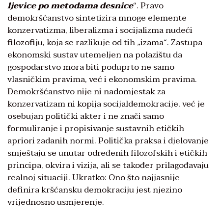
ljevice po metodama desnice
“. Pravo
demokršćanstvo sintetizira mnoge elemente
konzervatizma, liberalizma i socijalizma nudeći
filozofiju, koja se razlikuje od tih „izama“. Zastupa
ekonomski sustav utemeljen na polazištu da
gospodarstvo mora biti poduprto ne samo
vlasničkim pravima, već i ekonomskim pravima.
Demokršćanstvo nije ni nadomjestak za
konzervatizam ni kopija socijaldemokracije, već je
osebujan politički akter i ne znači samo
formuliranje i propisivanje sustavnih etičkih
apriori zadanih normi. Politička praksa i djelovanje
smještaju se unutar određenih filozofskih i etičkih
principa, okvira i vizija, ali se također prilagođavaju
realnoj situaciji. Ukratko: Ono što najjasnije
definira kršćansku demokraciju jest njezino
vrijednosno usmjerenje.