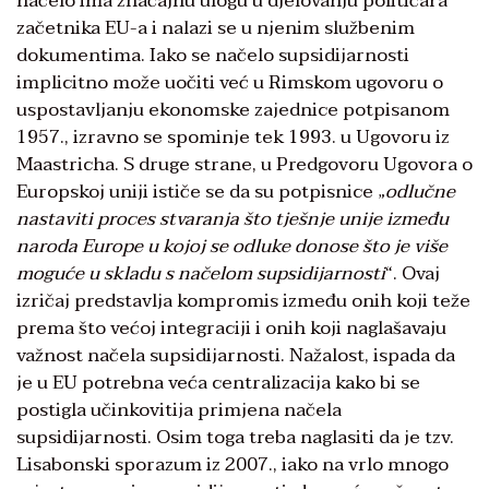
načelo ima značajnu ulogu u djelovanju političara
začetnika EU-a i nalazi se u njenim službenim
dokumentima. Iako se načelo supsidijarnosti
implicitno može uočiti već u Rimskom ugovoru o
uspostavljanju ekonomske zajednice potpisanom
1957., izravno se spominje tek 1993. u Ugovoru iz
Maastricha. S druge strane, u Predgovoru Ugovora o
Europskoj uniji ističe se da su potpisnice „
odlučne
nastaviti proces stvaranja što tješnje unije između
naroda Europe u kojoj se odluke donose što je više
moguće u skladu s načelom supsidijarnosti
“. Ovaj
izričaj predstavlja kompromis između onih koji teže
prema što većoj integraciji i onih koji naglašavaju
važnost načela supsidijarnosti. Nažalost, ispada da
je u EU potrebna veća centralizacija kako bi se
postigla učinkovitija primjena načela
supsidijarnosti. Osim toga treba naglasiti da je tzv.
Lisabonski sporazum iz 2007., iako na vrlo mnogo