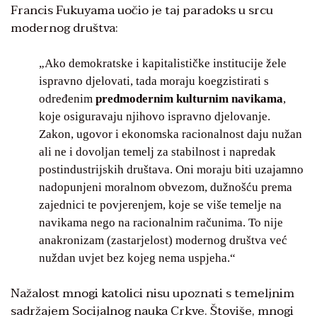
Francis Fukuyama uočio je taj paradoks u srcu
modernog društva:
„Ako demokratske i kapitalističke institucije žele
ispravno djelovati, tada moraju koegzistirati s
određenim
predmodernim kulturnim navikama
,
koje osiguravaju njihovo ispravno djelovanje.
Zakon, ugovor i ekonomska racionalnost daju nužan
ali ne i dovoljan temelj za stabilnost i napredak
postindustrijskih društava. Oni moraju biti uzajamno
nadopunjeni moralnom obvezom, dužnošću prema
zajednici te povjerenjem, koje se više temelje na
navikama nego na racionalnim računima. To nije
anakronizam (zastarjelost) modernog društva već
nuždan uvjet bez kojeg nema uspjeha.“
Nažalost mnogi katolici nisu upoznati s temeljnim
sadržajem Socijalnog nauka Crkve. Štoviše, mnogi