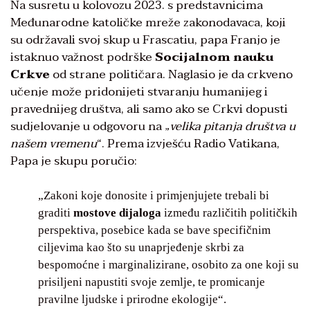
Na susretu u kolovozu 2023. s predstavnicima
Međunarodne katoličke mreže zakonodavaca, koji
su održavali svoj skup u Frascatiu, papa Franjo je
istaknuo važnost podrške
Socijalnom nauku
Crkve
od strane političara. Naglasio je da crkveno
učenje može pridonijeti stvaranju humanijeg i
pravednijeg društva, ali samo ako se Crkvi dopusti
sudjelovanje u odgovoru na „
velika pitanja društva u
našem vremenu
“. Prema izvješću Radio Vatikana,
Papa je skupu poručio:
„Zakoni koje donosite i primjenjujete trebali bi
graditi
mostove dijaloga
između različitih političkih
perspektiva, posebice kada se bave specifičnim
ciljevima kao što su unaprjeđenje skrbi za
bespomoćne i marginalizirane, osobito za one koji su
prisiljeni napustiti svoje zemlje, te promicanje
pravilne ljudske i prirodne ekologije“.