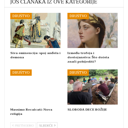
JOŠ ČLANAKA IZ OVE KATEGORIJE
DRUŠTVO
DRUŠTVO
Siva eminencija: spoj anđela i
Između trofeja i
demona
dostojanstva: Što doista
znači pobijediti?
DRUŠTVO
DRUŠTVO
Massimo Recalcati: Nova
SLOBODA DECE BOŽIJE
religija
PRETHODNO
SLJEDEĆE