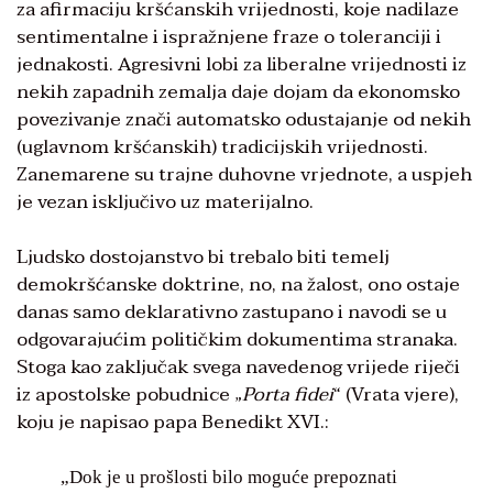
za afirmaciju kršćanskih vrijednosti, koje nadilaze
sentimentalne i ispražnjene fraze o toleranciji i
jednakosti. Agresivni lobi za liberalne vrijednosti iz
nekih zapadnih zemalja daje dojam da ekonomsko
povezivanje znači automatsko odustajanje od nekih
(uglavnom kršćanskih) tradicijskih vrijednosti.
Zanemarene su trajne duhovne vrjednote, a uspjeh
je vezan isključivo uz materijalno.
Ljudsko dostojanstvo bi trebalo biti temelj
demokršćanske doktrine, no, na žalost, ono ostaje
danas samo deklarativno zastupano i navodi se u
odgovarajućim političkim dokumentima stranaka.
Stoga kao zaključak svega navedenog vrijede riječi
iz apostolske pobudnice „
Porta fidei
“ (Vrata vjere),
koju je napisao papa Benedikt XVI.:
„Dok je u prošlosti bilo moguće prepoznati