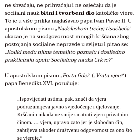
ne shvaćaju, ne prihvaćaju i ne osjećaju da je
socijalni nauk
bitni i tvorbeni dio
katoličke vjere.
To je u više prilika naglašavao papa Ivan Pavao II. U
apostolskom pismu „
Nadolaskom trećeg tisućljeća
”
ukazao je na suodgovornost mnogih kršćana zbog
postojanja socijalne nepravde u svijetu i pitao se:
„
Koliki među njima temeljito poznaju i dosljedno
prakticiraju upute Socijalnog nauka Crkve?
”
U apostolskom pismu „
Porta fidei
“ („
Vrata vjere
“)
papa Benedikt XVI. poručuje:
„Ispovijedati ustima, pak, znači da vjera
podrazumijeva javno svjedočenje i djelovanje.
Kršćanin nikada ne smije smatrati vjeru privatnim
činom. … vjera, upravo zato jer je slobodan čin,
zahtijeva također društvenu odgovornost za ono što
se vjeruje.“