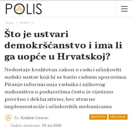
Home
Društvo
Što je ustvari
demokršćanstvo i ima li
ga uopće u Hrvatskoj?
Nedostaje kvalitetan zakon o radu i učinkoviti
sudski sustav koji bi se bavio radnim sporovima.
Pitanje informiranja radnika i njihovog
sudioništva u poduzećima često je riješeno
površno i deklarativno, bez stvarne
implementacije i učinkovitih mehanizama
DRUŠTVO
MIŠLJENJA
By:
Krešimir Cerovac
Zadnje ažuriranje
16. tra 2026.