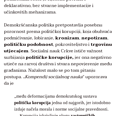
deklarativno, bez stvarne implementacije i
učinkovitih mehanizama.
Demokršćanska politika pretpostavlja posebnu
pozornost prema političkoj korupciji, koja obuhvaća
podmićivanje, lobiranje,
kronizam
,
nepotizam
,
političku podobnost
, pokroviteljstvo i
trgovinu
utjecajem
. Socijalni nauk Crkve ističe važnost
suzbijanja
političke korupcije,
jer ona negativno
utječe na razvoj društva i stvara nepovjerenje među
građanima. Nažalost malo se po tom pitanju
postupa. „
Kompendij
socijalnog nauka
“ upozorava
da je
„među deformacijama demokratskog sustava
politička korupcija
jedna od najgorih, jer istodobno
izdaje načela morala i norme socijalne pravednosti.
… Korupcija iskrivljuje ulogu
zastupničkih