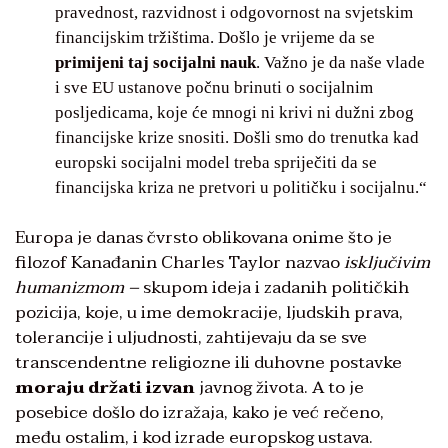
pravednost, razvidnost i odgovornost na svjetskim
financijskim tržištima. Došlo je vrijeme da se
primijeni taj socijalni nauk
. Važno je da naše vlade
i sve EU ustanove počnu brinuti o socijalnim
posljedicama, koje će mnogi ni krivi ni dužni zbog
financijske krize snositi. Došli smo do trenutka kad
europski socijalni model treba spriječiti da se
financijska kriza ne pretvori u političku i socijalnu.“
Europa je danas čvrsto oblikovana onime što je
filozof Kanađanin Charles Taylor nazvao
isključivim
humanizmom –
skupom ideja i zadanih političkih
pozicija, koje, u ime demokracije, ljudskih prava,
tolerancije i uljudnosti, zahtijevaju da se sve
transcendentne religiozne ili duhovne postavke
moraju držati izvan
javnog života. A to je
posebice došlo do izražaja, kako je već rečeno,
među ostalim, i kod izrade europskog ustava.