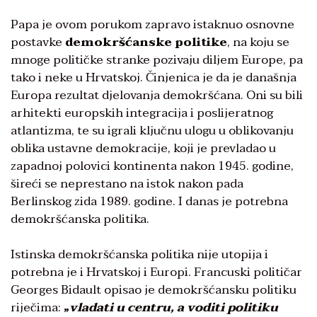
Papa je ovom porukom zapravo istaknuo osnovne
postavke
demokršćanske politike
, na koju se
mnoge političke stranke pozivaju diljem Europe, pa
tako i neke u Hrvatskoj. Činjenica je da je današnja
Europa rezultat djelovanja demokršćana. Oni su bili
arhitekti europskih integracija i poslijeratnog
atlantizma, te su igrali ključnu ulogu u oblikovanju
oblika ustavne demokracije, koji je prevladao u
zapadnoj polovici kontinenta nakon 1945. godine,
šireći se neprestano na istok nakon pada
Berlinskog zida 1989. godine. I danas je potrebna
demokršćanska politika.
Istinska demokršćanska politika nije utopija i
potrebna je i Hrvatskoj i Europi. Francuski političar
Georges Bidault opisao je demokršćansku politiku
riječima:
„
vladati u centru, a voditi politiku