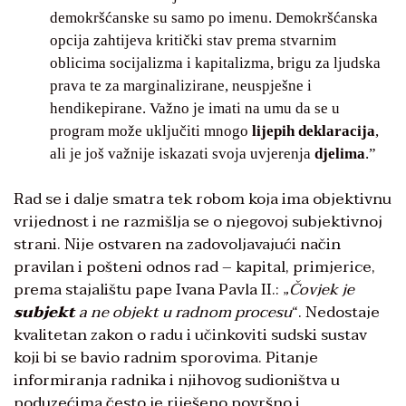
demokršćanske su samo po imenu. Demokršćanska
opcija zahtijeva kritički stav prema stvarnim
oblicima socijalizma i kapitalizma, brigu za ljudska
prava te za marginalizirane, neuspješne i
hendikepirane. Važno je imati na umu da se u
program može uključiti mnogo
lijepih deklaracija
,
ali je još važnije iskazati svoja uvjerenja
djelima
.”
Rad se i dalje smatra tek robom koja ima objektivnu
vrijednost i ne razmišlja se o njegovoj subjektivnoj
strani. Nije ostvaren na zadovoljavajući način
pravilan i pošteni odnos rad – kapital, primjerice,
prema stajalištu pape Ivana Pavla II.: „
Čovjek je
subjekt
a ne objekt u radnom procesu
“. Nedostaje
kvalitetan zakon o radu i učinkoviti sudski sustav
koji bi se bavio radnim sporovima. Pitanje
informiranja radnika i njihovog sudioništva u
poduzećima često je riješeno površno i