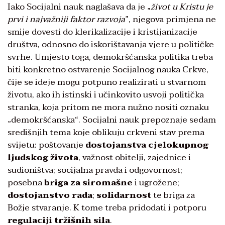
Iako Socijalni nauk naglašava da je „
život u Kristu je
prvi i najvažniji faktor razvoja
”, njegova primjena ne
smije dovesti do klerikalizacije i kristijanizacije
društva, odnosno do iskorištavanja vjere u političke
svrhe. Umjesto toga, demokršćanska politika treba
biti konkretno ostvarenje Socijalnog nauka Crkve,
čije se ideje mogu potpuno realizirati u stvarnom
životu, ako ih istinski i učinkovito usvoji politička
stranka, koja pritom ne mora nužno nositi oznaku
„demokršćanska“. Socijalni nauk prepoznaje sedam
središnjih tema koje oblikuju crkveni stav prema
svijetu: poštovanje
dostojanstva cjelokupnog
ljudskog života
, važnost obitelji, zajednice i
sudioništva; socijalna pravda i odgovornost;
posebna
briga za siromašne
i ugrožene;
dostojanstvo rada
;
solidarnost
te briga za
Božje stvaranje. K tome treba pridodati i potporu
regulaciji tržišnih sila
.