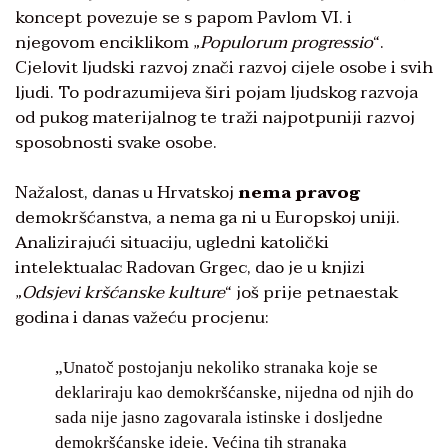
koncept povezuje se s papom Pavlom VI. i
njegovom enciklikom „
Populorum progressio
“.
Cjelovit ljudski razvoj znači razvoj cijele osobe i svih
ljudi. To podrazumijeva širi pojam ljudskog razvoja
od pukog materijalnog te traži najpotpuniji razvoj
sposobnosti svake osobe.
Nažalost, danas u Hrvatskoj
nema pravog
demokršćanstva, a nema ga ni u Europskoj uniji.
Analizirajući situaciju, ugledni katolički
intelektualac Radovan Grgec, dao je u knjizi
„
Odsjevi kršćanske kulture
“ još prije petnaestak
godina i danas važeću procjenu:
„Unatoč postojanju nekoliko stranaka koje se
deklariraju kao demokršćanske, nijedna od njih do
sada nije jasno zagovarala istinske i dosljedne
demokršćanske ideje. Većina tih stranaka