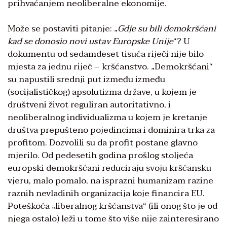
prihvaćanjem neoliberalne ekonomije.
Može se postaviti pitanje: „
Gdje su bili demokršćani
kad se donosio novi ustav Europske Unije
“? U
dokumentu od sedamdeset tisuća riječi nije bilo
mjesta za jednu riječ – kršćanstvo. „Demokršćani“
su napustili srednji put između između
(socijalističkog) apsolutizma države, u kojem je
društveni život reguliran autoritativno, i
neoliberalnog individualizma u kojem je kretanje
društva prepušteno pojedincima i dominira trka za
profitom. Dozvolili su da profit postane glavno
mjerilo. Od pedesetih godina prošlog stoljeća
europski demokršćani reduciraju svoju kršćansku
vjeru, malo pomalo, na isprazni humanizam razine
raznih nevladinih organizacija koje financira EU.
Poteškoća „liberalnog kršćanstva“ (ili onog što je od
njega ostalo) leži u tome što više nije zainteresirano