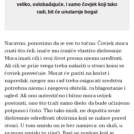
veliko, oslobađajuće, i samo čovjek koji tako
radi, bit će unutarnje bogat
Naravno, ponovimo da je sve to točno. Čovjek mora
znati što želi, inače mu izmiče vlastito djelovanje.
Mora imati cilj i svoj život prema njemu uređivati.
Ali cilj se prije svega treba nalaziti u stvari kojoj se
čovjek posvećuje. Morat će paziti na korist i
napredak; njegov mu rad treba osigurati sredstva
potrebna njemu i njegovoj obitelji, za blagostanje i
ugled. Ali ono autentično i bitno mora uvijek
postojati, ono što traži samo djelo: da bude učinjeno
potpuno i čisto. Tko tako misli, ne dopušta svoje
djelovanje određivati obzirima koji se nalaze pored
stvari. U tom smislu on je bez namjera: on služi, u
pravom smislu te riječi. Bavi se poslom koji je