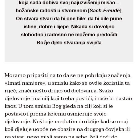
koja sada dobiva svoj najuzvišeniji misao –
božanske radosti u stvorenom [
Sach-Freude
].
On stvara stvari da bi one bile; da bi bile pune
istine, dobre i lijepe. Nikada si dovoljno
slobodno i radosno ne možemo predočiti
Božje djelo stvaranja svijeta
Moramo pripaziti na to da se ne pobrkaju značenja.
«Imati namjere», u smislu kako se ovdje koristila ta
riječ, znači nešto drugo od djelovanja. Svako
djelovanje ima cilj koji treba postići, inače bi nastao
kaos. U tom smislu Bog gleda na cilj koji si je
postavio i prema kojemu usmjeruje svoje
djelovanje. Nešto je međutim drukčije kad se onaj
koji djeluje uopće ne obazire na drugoga čovjeka ili
na stvar, nego misli samo na sebe, želi doći do