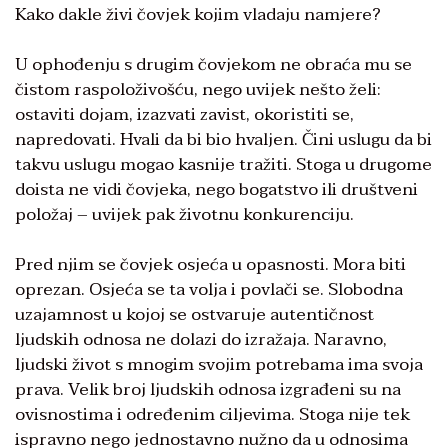
Kako dakle živi čovjek kojim vladaju namjere?
U ophođenju s drugim čovjekom ne obraća mu se
čistom raspoloživošću, nego uvijek nešto želi:
ostaviti dojam, izazvati zavist, okoristiti se,
napredovati. Hvali da bi bio hvaljen. Čini uslugu da bi
takvu uslugu mogao kasnije tražiti. Stoga u drugome
doista ne vidi čovjeka, nego bogatstvo ili društveni
položaj – uvijek pak životnu konkurenciju.
Pred njim se čovjek osjeća u opasnosti. Mora biti
oprezan. Osjeća se ta volja i povlači se. Slobodna
uzajamnost u kojoj se ostvaruje autentičnost
ljudskih odnosa ne dolazi do izražaja. Naravno,
ljudski život s mnogim svojim potrebama ima svoja
prava. Velik broj ljudskih odnosa izgrađeni su na
ovisnostima i određenim ciljevima. Stoga nije tek
ispravno nego jednostavno nužno da u odnosima