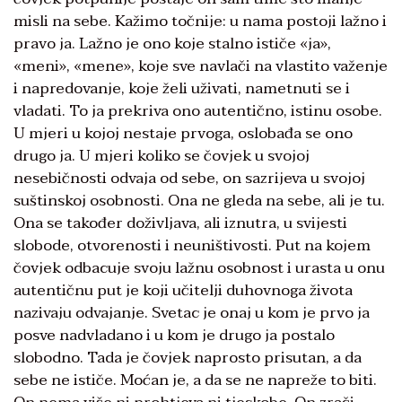
misli na sebe. Kažimo točnije: u nama postoji lažno i
pravo ja. Lažno je ono koje stalno ističe «ja»,
«meni», «mene», koje sve navlači na vlastito važenje
i napredovanje, koje želi uživati, nametnuti se i
vladati. To ja prekriva ono autentično, istinu osobe.
U mjeri u kojoj nestaje prvoga, oslobađa se ono
drugo ja. U mjeri koliko se čovjek u svojoj
nesebičnosti odvaja od sebe, on sazrijeva u svojoj
suštinskoj osobnosti. Ona ne gleda na sebe, ali je tu.
Ona se također doživljava, ali iznutra, u svijesti
slobode, otvorenosti i neuništivosti. Put na kojem
čovjek odbacuje svoju lažnu osobnost i urasta u onu
autentičnu put je koji učitelji duhovnoga života
nazivaju odvajanje. Svetac je onaj u kom je prvo ja
posve nadvladano i u kom je drugo ja postalo
slobodno. Tada je čovjek naprosto prisutan, a da
sebe ne ističe. Moćan je, a da se ne napreže to biti.