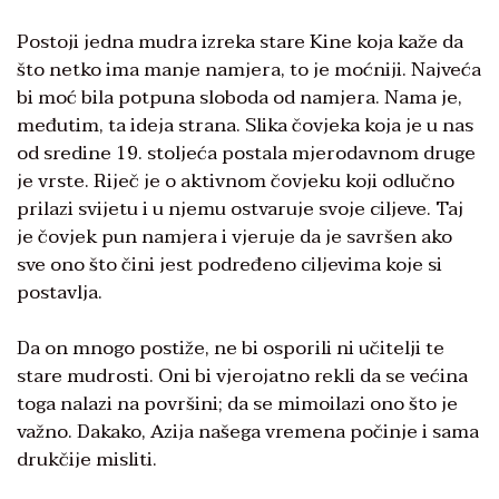
Postoji jedna mudra izreka stare Kine koja kaže da
što netko ima manje namjera, to je moćniji. Najveća
bi moć bila potpuna sloboda od namjera. Nama je,
međutim, ta ideja strana. Slika čovjeka koja je u nas
od sredine 19. stoljeća postala mjerodavnom druge
je vrste. Riječ je o aktivnom čovjeku koji odlučno
prilazi svijetu i u njemu ostvaruje svoje ciljeve. Taj
je čovjek pun namjera i vjeruje da je savršen ako
sve ono što čini jest podređeno ciljevima koje si
postavlja.
Da on mnogo postiže, ne bi osporili ni učitelji te
stare mudrosti. Oni bi vjerojatno rekli da se većina
toga nalazi na površini; da se mimoilazi ono što je
važno. Dakako, Azija našega vremena počinje i sama
drukčije misliti.