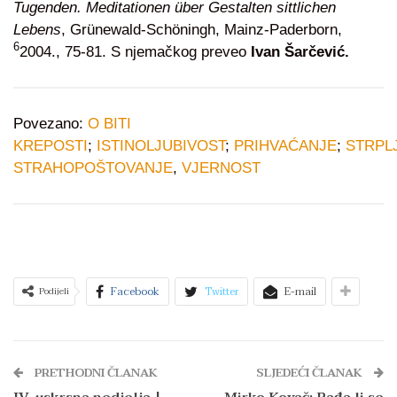
Tugenden. Meditationen über Gestalten sittlichen
Lebens
, Grünewald-Schöningh, Mainz-Paderborn,
6
2004., 75-81. S njemačkog preveo
Ivan Šarčević.
Povezano:
O BITI
KREPOSTI
;
ISTINOLJUBIVOST
;
PRIHVAĆANJE
;
STRPL
STRAHOPOŠTOVANJE
,
VJERNOST
Facebook
Twitter
E-mail
Podijeli
PRETHODNI ČLANAK
SLJEDEĆI ČLANAK
IV. uskrsna nedjelja |
Mirko Kovač: Rađa li se