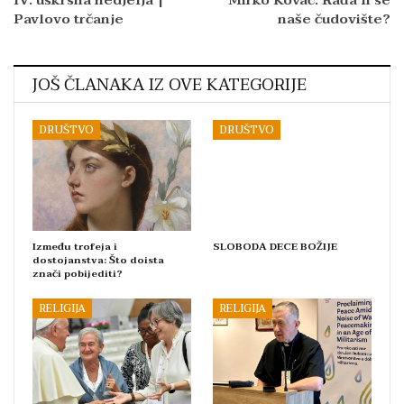
Pavlovo trčanje
naše čudovište?
JOŠ ČLANAKA IZ OVE KATEGORIJE
DRUŠTVO
DRUŠTVO
Između trofeja i
SLOBODA DECE BOŽIJE
dostojanstva: Što doista
znači pobijediti?
RELIGIJA
RELIGIJA