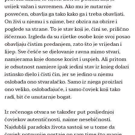
uvijek važan i suvremen. Ako mu je nutarnje
posvećen, obavlja ga tako kako ga i treba obavljati.
On živi u njemu i s njime, bez obzira na obzire i
poglede sa strane. To je stav koji je, čini se, prilično
iščeznuo. Izgleda da su rijetke osobe koje svoj posao
obavljaju čistim predanjem, zato što je vrijedan i
lijep. Sve češće se djelovanje ravna mimo stvari,
namjerama koje donose korist i uspjeh. Ali pritom
je odsutnost namjere ipak jedini stav iz kojeg dolazi
istinsko djelo i čisti čin, jer se jedino u njemu
oslobađa ono stvaralačko. Samo iz njega proizlazi
ono veliko, oslobađajuće, i samo čovjek koji tako
radi, bit će unutarnje bogat.
Iz rečenoga otvara se također put posljednjoj
čovjekov autentičnosti, naime nesebičnosti.
Najdublji paradoks života sastoji se u tome da
čovjek potpunije postaje on sam time što manje