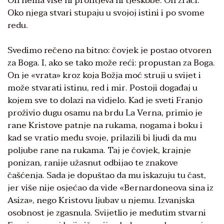
On nema više ni prohtjeva ni tjeskobe. On zrači.
Oko njega stvari stupaju u svojoj istini i po svome
redu.
Svedimo rečeno na bitno: čovjek je postao otvoren
za Boga. I, ako se tako može reći: propustan za Boga.
On je «vrata» kroz koja Božja moć struji u svijet i
može stvarati istinu, red i mir. Postoji događaj u
kojem sve to dolazi na vidjelo. Kad je sveti Franjo
proživio dugu osamu na brdu La Verna, primio je
rane Kristove patnje na rukama, nogama i boku i
kad se vratio među svoje, prilazili bi ljudi da mu
poljube rane na rukama. Taj je čovjek, krajnje
ponizan, ranije užasnut odbijao te znakove
čašćenja. Sada je dopuštao da mu iskazuju tu čast,
jer više nije osjećao da vide «Bernardoneova sina iz
Asiza», nego Kristovu ljubav u njemu. Izvanjska
osobnost je zgasnula. Svijetlio je međutim stvarni