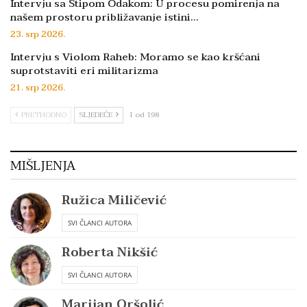
Intervju sa Stipom Odakom: U procesu pomirenja na
našem prostoru približavanje istini…
23. srp 2026.
Intervju s Violom Raheb: Moramo se kao kršćani
suprotstaviti eri militarizma
21. srp 2026.
PRETHODNO
SLJEDEĆE
1 od 198
MIŠLJENJA
Ružica Miličević
SVI ČLANCI AUTORA
Roberta Nikšić
SVI ČLANCI AUTORA
Marijan Oršolić