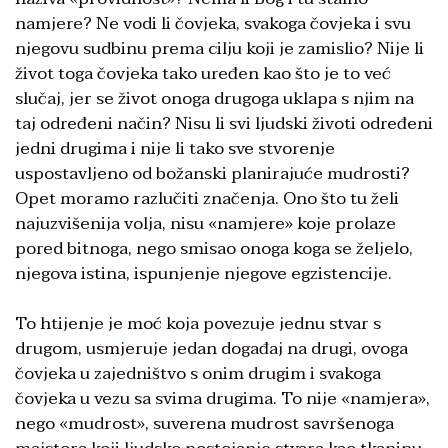
namjere? Ne vodi li čovjeka, svakoga čovjeka i svu
njegovu sudbinu prema cilju koji je zamislio? Nije li
život toga čovjeka tako uređen kao što je to već
slučaj, jer se život onoga drugoga uklapa s njim na
taj određeni način? Nisu li svi ljudski životi određeni
jedni drugima i nije li tako sve stvorenje
uspostavljeno od božanski planirajuće mudrosti?
Opet moramo razlučiti značenja. Ono što tu želi
najuzvišenija volja, nisu «namjere» koje prolaze
pored bitnoga, nego smisao onoga koga se željelo,
njegova istina, ispunjenje njegove egzistencije.
To htijenje je moć koja povezuje jednu stvar s
drugom, usmjeruje jedan događaj na drugi, ovoga
čovjeka u zajedništvo s onim drugim i svakoga
čovjeka u vezu sa svima drugima. To nije «namjera»,
nego «mudrost», suverena mudrost savršenoga