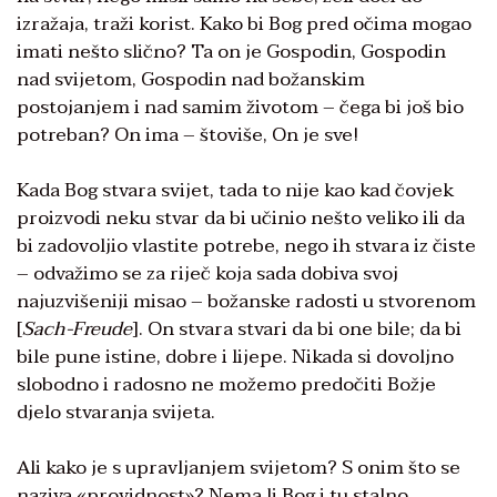
izražaja, traži korist. Kako bi Bog pred očima mogao
imati nešto slično? Ta on je Gospodin, Gospodin
nad svijetom, Gospodin nad božanskim
postojanjem i nad samim životom – čega bi još bio
potreban? On ima – štoviše, On je sve!
Kada Bog stvara svijet, tada to nije kao kad čovjek
proizvodi neku stvar da bi učinio nešto veliko ili da
bi zadovoljio vlastite potrebe, nego ih stvara iz čiste
– odvažimo se za riječ koja sada dobiva svoj
najuzvišeniji misao – božanske radosti u stvorenom
[
Sach-Freude
]. On stvara stvari da bi one bile; da bi
bile pune istine, dobre i lijepe. Nikada si dovoljno
slobodno i radosno ne možemo predočiti Božje
djelo stvaranja svijeta.
Ali kako je s upravljanjem svijetom? S onim što se
naziva «providnost»? Nema li Bog i tu stalno