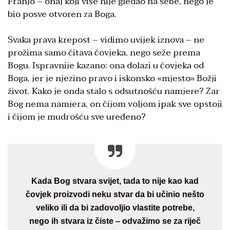
Franjo – onaj koji više nije gledao na sebe, nego je
bio posve otvoren za Boga.
Svaka prava krepost – vidimo uvijek iznova – ne
prožima samo čitava čovjeka, nego seže prema
Bogu. Ispravnije kazano: ona dolazi u čovjeka od
Boga, jer je njezino pravo i iskonsko «mjesto» Božji
život. Kako je onda stalo s odsutnošću namjere? Zar
Bog nema namjera, on čijom voljom ipak sve opstoji
i čijom je mudrošću sve uređeno?
Kada Bog stvara svijet, tada to nije kao kad
čovjek proizvodi neku stvar da bi učinio nešto
veliko ili da bi zadovoljio vlastite potrebe,
nego ih stvara iz čiste – odvažimo se za riječ