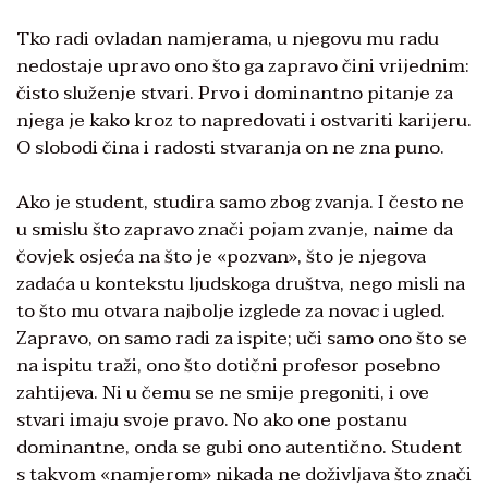
Tko radi ovladan namjerama, u njegovu mu radu
nedostaje upravo ono što ga zapravo čini vrijednim:
čisto služenje stvari. Prvo i dominantno pitanje za
njega je kako kroz to napredovati i ostvariti karijeru.
O slobodi čina i radosti stvaranja on ne zna puno.
Ako je student, studira samo zbog zvanja. I često ne
u smislu što zapravo znači pojam zvanje, naime da
čovjek osjeća na što je «pozvan», što je njegova
zadaća u kontekstu ljudskoga društva, nego misli na
to što mu otvara najbolje izglede za novac i ugled.
Zapravo, on samo radi za ispite; uči samo ono što se
na ispitu traži, ono što dotični profesor posebno
zahtijeva. Ni u čemu se ne smije pregoniti, i ove
stvari imaju svoje pravo. No ako one postanu
dominantne, onda se gubi ono autentično. Student
s takvom «namjerom» nikada ne doživljava što znači