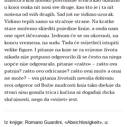
majstora koji ljudsko postojanje stvara kao tkaninu
u kojoj svaka nit nosi sve druge, kao što je i ta nit
nošena od svih drugih. Sad još ne vidimo uzorak.
Vidimo tepih samo sa stražnje strane. Na kratke
staze možemo slijediti pojedine linije, a onda nam
one opet iščezavaju. Jednom će se on okrenuti, na
koncu vremena, na sudu. Tada će svijetleći istupiti
velike figure. I pitanje na koje se za vrijeme života
nikada nije potpuno odgovorilo ili se često na njega
uopće nije odgovaralo, pitanje «zašto» – zašto ova
patnja? zašto ovo odricanje? zašto ovaj može a onaj
ne može? – sva pitanja životnih nevolja dobivaju
svoj odgovor od Božje mudrosti koja tako djeluje da
stvari nisu gomila trica i kučina ni događaji zbrka
slučajnosti, nego da «svijet» jest.
Iz knjige: Romano Guardini, «Absichlosigkeit», u: