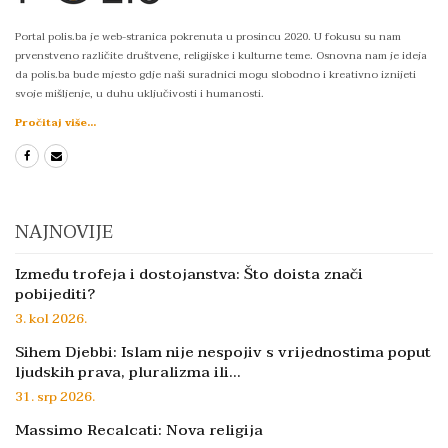
Portal polis.ba je web-stranica pokrenuta u prosincu 2020. U fokusu su nam
prvenstveno različite društvene, religijske i kulturne teme. Osnovna nam je ideja
da polis.ba bude mjesto gdje naši suradnici mogu slobodno i kreativno iznijeti
svoje mišljenje, u duhu uključivosti i humanosti.
Pročitaj više...
NAJNOVIJE
Između trofeja i dostojanstva: Što doista znači
pobijediti?
3. kol 2026.
Sihem Djebbi: Islam nije nespojiv s vrijednostima poput
ljudskih prava, pluralizma ili…
31. srp 2026.
Massimo Recalcati: Nova religija