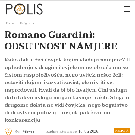
Home
Religija
Romano Guardini:
ODSUTNOST NAMJERE
Kako dakle živi čovjek kojim vladaju namjere? U
ophođenju s drugim čovjekom ne obraća mu se
čistom raspoloživošću, nego uvijek nešto želi:
ostaviti dojam, izazvati zavist, okoristiti se,
napredovati. Hvali da bi bio hvaljen. Čini uslugu
da bi takvu uslugu mogao kasnije tražiti. Stoga u
drugome doista ne vidi čovjeka, nego bogatstvo
ili društveni položaj – uvijek pak životnu
konkurenciju
RELIGIJA
Zadnje ažuriranje
16. tra 2026.
By:
Prijevod