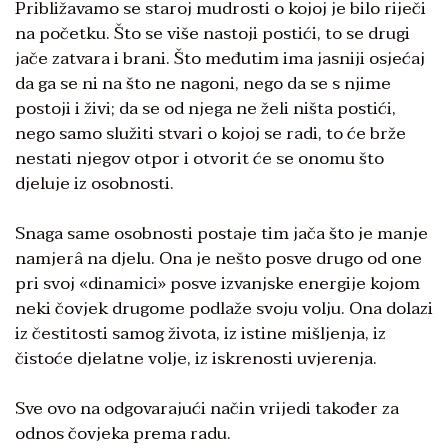
Približavamo se staroj mudrosti o kojoj je bilo riječi
na početku. Što se više nastoji postići, to se drugi
jače zatvara i brani. Što međutim ima jasniji osjećaj
da ga se ni na što ne nagoni, nego da se s njime
postoji i živi; da se od njega ne želi ništa postići,
nego samo služiti stvari o kojoj se radi, to će brže
nestati njegov otpor i otvorit će se onomu što
djeluje iz osobnosti.
Snaga same osobnosti postaje tim jača što je manje
namjerâ na djelu. Ona je nešto posve drugo od one
pri svoj «dinamici» posve izvanjske energije kojom
neki čovjek drugome podlaže svoju volju. Ona dolazi
iz čestitosti samog života, iz istine mišljenja, iz
čistoće djelatne volje, iz iskrenosti uvjerenja.
Sve ovo na odgovarajući način vrijedi također za
odnos čovjeka prema radu.