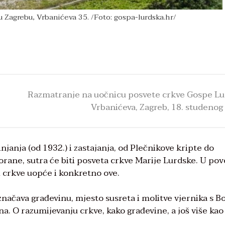
 Zagrebu, Vrbanićeva 35. /Foto: gospa-lurdska.hr/
Razmatranje na uočnicu posvete crkve Gospe L
Vrbanićeva, Zagreb, 18. studenog
janja (od 1932.) i zastajanja, od Plečnikove kripte do
orane, sutra će biti posveta crkve Marije Lurdske. U po
ju crkve uopće i konkretno ove.
načava građevinu, mjesto susreta i molitve vjernika s B
na. O razumijevanju crkve, kako građevine, a još više kao