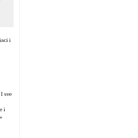
e
aci i
I sve
e i
»