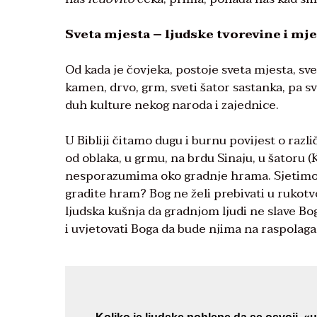
Sveta mjesta – ljudske tvorevine i mje
Od kada je čovjeka, postoje sveta mjesta, sve
kamen, drvo, grm, sveti šator sastanka, pa sv
duh kulture nekog naroda i zajednice.
U Bibliji čitamo dugu i burnu povijest o ra
od oblaka, u grmu, na brdu Sinaju, u šatoru 
nesporazumima oko gradnje hrama. Sjetimo se
gradite hram? Bog ne želi prebivati u rukot
ljudska kušnja da gradnjom ljudi ne slave Bog
i uvjetovati Boga da bude njima na raspolaga