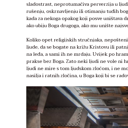
sladostrast, neprotumačiva perverzija u lj
rušenju, oskrnavljenju ili otimanju tuđih bo
kada za nekoga opakog koji posve uništava d
ako ubiju Boga drugoga, ako mu unište najsve
Koliko opet religijskih stručnjaka, nepošten
ljude, da se bogate na križu Kristovu ili patn
na leđa, a sami ih ne mrdaju. Uvijek po hra
prakse bez Boga. Zato neki ljudi ne vole ni h
ljudi ne mire s tom ljudskom zloćom, i ne mo
nasilja i ratnih zločina, u Boga koji bi se ra