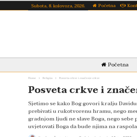
Početna
Kon
Subota, 8. kolovoza, 2026.
Početna
Home
Religija
Posveta crkve i značenje crkve
Posveta crkve i znače
Sjetimo se kako Bog govori kralju Davidu 
prebivati u rukotvorenu hramu, nego među
gradnjom ljudi ne slave Boga, nego sebe p
uvjetovati Boga da bude njima na raspola