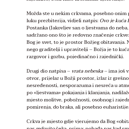
Možda ste u nekim crkvama, posebno onim g
luku prezbiterija, vidjeli natpis:
Ovo je kuća B
Postanka (Jakovljev san o ljestvama do neb
sadržano ono što je redovno značenje crkve: 
Bog je svet, to je prostor Božjeg obitavanja. 
nego graditelji i upravitelji – Božja je to k
razgovor i gozbu, pojedinačno i zajednički.
Drugi dio natpisa –
vrata nebeska
– ima još v
otvor, prijelaz u Božji prostor, izlaz iz grešn
nesređenosti, nesporazuma i nesreća u atmosf
po «ljestvama» pokajanja i klanjanja, nadila
mjesto molitve, pobožnosti, osobnog i zajed
pomirenja, do braka, ali posebno euharistije
Crkva je mjesto gdje vjerujemo da Bog «obita
nas
redovito
čeka, prima; pohađa nas kad sm