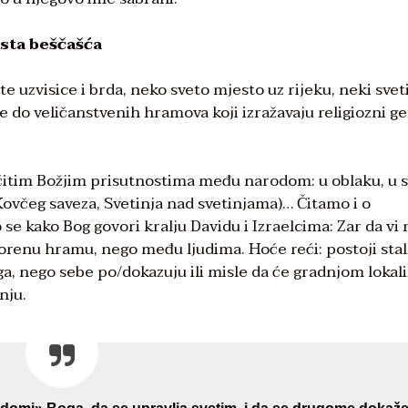
sta beščašća
te uzvisice i brda, neko sveto mjesto uz rijeku, neki svet
e do veličanstvenih hramova koji izražavaju religiozni gen
zličitim Božjim prisutnostima među narodom: u oblaku, u 
(Kovčeg saveza, Svetinja nad svetinjama)… Čitamo i o
 kako Bog govori kralju Davidu i Izraelcima: Zar da vi
vorenu hramu, nego među ljudima. Hoće reći: postoji sta
a, nego sebe po/dokazuju ili misle da će gradnjom lokali
nju.