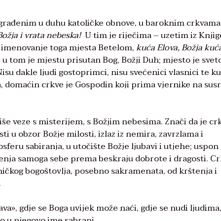
rađenim u duhu katoličke obnove, u baroknim crkvama
ožja i vrata nebeska!
U tim je riječima – uzetim iz Knjig
a, imenovanje toga mjesta Betelom,
kuća Elova, Božja kuć
u tom je mjestu prisutan Bog, Božji Duh; mjesto je sveto
Nisu dakle ljudi gostoprimci, nisu svećenici vlasnici te k
uća, domaćin crkve je Gospodin koji prima vjernike na susr
iše veze s misterijem, s Božjim nebesima. Znači da je cr
osti u obzor Božje milosti, izlaz iz nemira, zavrzlama i
eru sabiranja, u utočište Božje ljubavi i utjehe; uspon 
ženja samoga sebe prema beskraju dobrote i dragosti. Cr
ničkog bogoštovlja, posebno sakramenata, od krštenja i
.
va», gdje se Boga uvijek može naći, gdje se nudi ljudima,
o u njegovo ime sabrani.