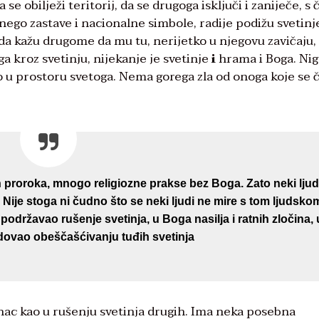
se obilježi teritorij, da se drugoga isključi i zaniječe, s
nego zastave i nacionalne simbole, radije podižu svetinj
da kažu drugome da mu tu, nerijetko u njegovu zavičaju, 
ga kroz svetinju, nijekanje je svetinje
i
hrama i Boga. Nig
 u prostoru svetoga. Nema gorega zla od onoga koje se č
 proroka, mnogo religiozne prakse bez Boga. Zato neki ljud
. Nije stoga ni čudno što se neki ljudi ne mire s tom ljudsko
podržavao rušenje svetinja, u Boga nasilja i ratnih zločina, 
adovao obeščašćivanju tuđih svetinja
hunac kao u rušenju svetinja drugih. Ima neka posebna