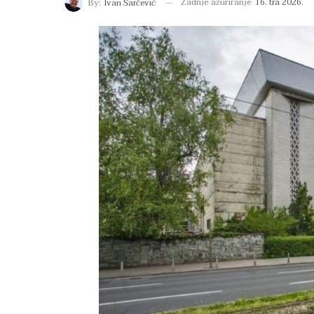
Zadnje ažuriranje
16. tra 2026.
By:
Ivan Šarčević