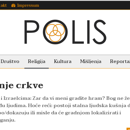
takt
Impressum
Društvo
Religija
Kultura
Mišljenja
Reporta
nje crkve
i Izraelcima: Zar da vi meni gradite hram? Bog ne že
 ljudima. Hoće reći: postoji stalna ljudska kušnja 
o/dokazuju ili misle da će gradnjom lokalizirati i
ganju.