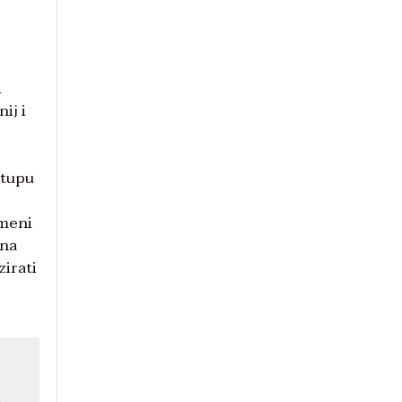
i
ij i
stupu
 meni
lna
zirati