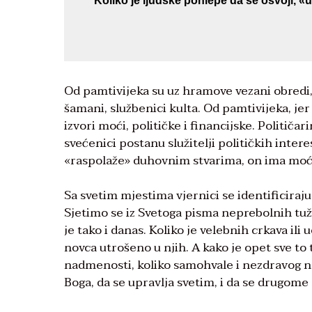
Koliko je ljudske pohlepe da se osvoji, 
Od pamtivijeka su uz hramove vezani obredi, 
šamani, službenici kulta. Od pamtivijeka, jer 
izvori moći, političke i financijske. Političa
svećenici postanu služitelji političkih intere
«raspolaže» duhovnim stvarima, on ima moć n
Sa svetim mjestima vjernici se identificiraju
Sjetimo se iz Svetoga pisma neprebolnih tuž
je tako i danas. Koliko je velebnih crkava ili 
novca utrošeno u njih. A kako je opet sve to 
nadmenosti, koliko samohvale i nezdravog na
Boga, da se upravlja svetim, i da se drugome