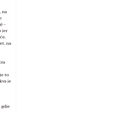
, na
e
a
) –
 jer
uće,
et, na
kva
je to
kva je
 gdje