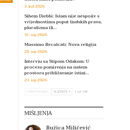
ELIGIJA
3. kol 2026.
Sihem Djebbi: Islam nije nespojiv s
vrijednostima poput ljudskih prava,
pluralizma ili…
31. srp 2026.
Massimo Recalcati: Nova religija
29. srp 2026.
Intervju sa Stipom Odakom: U
procesu pomirenja na našem
prostoru približavanje istini…
23. srp 2026.
PRETHODNO
SLJEDEĆE
1 od 198
MIŠLJENJA
Ružica Miličević