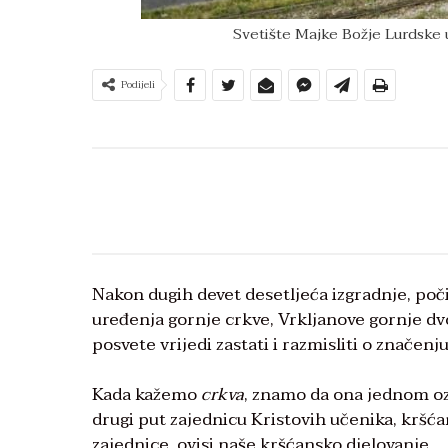
Svetište Majke Božje Lurdske u
Podijeli
Nakon dugih devet desetljeća izgradnje, počin
uređenja gornje crkve, Vrkljanove gornje dv
posvete vrijedi zastati i razmisliti o značen
Kada kažemo
crkva
, znamo da ona jednom oz
drugi put zajednicu Kristovih učenika, kršća
zajednice, ovisi naše kršćansko djelovanje.