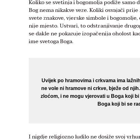
Koliko se svetinja i bogomolja podiže samo da 
Bog nema nikakve veze. Koliki osvajači prije 
svete znakove, vjerske simbole i bogomolje, 
nije mjesto. Ustvari, to odstranjivanje drugo
se dakle ne pokazuje izopačenija oholost kao
ime svetoga Boga.
Uvijek po hramovima i crkvama ima lažnih
ne vole ni hramove ni crkve, bježe od njih
zloćom, i ne mogu vjerovati u Boga koji bi 
Boga koji bi se r
I nigdje religiozno ludilo ne dosiže svoj vr