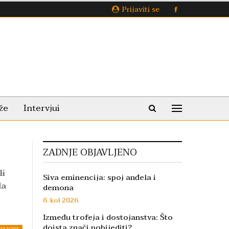
Prijaviti se
že
Intervjui
ZADNJE OBJAVLJENO
li
Siva eminencija: spoj anđela i
da
demona
6. kol 2026.
Između trofeja i dostojanstva: Što
doista znači pobijediti?