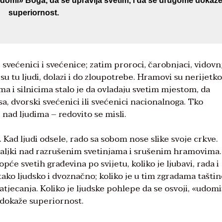
«udomi» Boga, da se upravlja svetim, i da se drugome dokaž
superiornost.
svećenici i svećenice; zatim proroci, čarobnjaci, vidovnj
su tu ljudi, dolazi i do zloupotrebe. Hramovi su nerijetko
rima i silnicima stalo je da ovladaju svetim mjestom, da
sa, dvorski svećenici ili svećenici nacionalnoga. Tko
ad ljudima – redovito se misli.
. Kad ljudi odsele, rado sa sobom nose slike svoje crkve.
aljki nad razrušenim svetinjama i srušenim hramovima. 
uopće svetih građevina po svijetu, koliko je ljubavi, rada i
tako ljudsko i dvoznačno; koliko je u tim zgradama taštin
tjecanja. Koliko je ljudske pohlepe da se osvoji, «udomi
 dokaže superiornost.