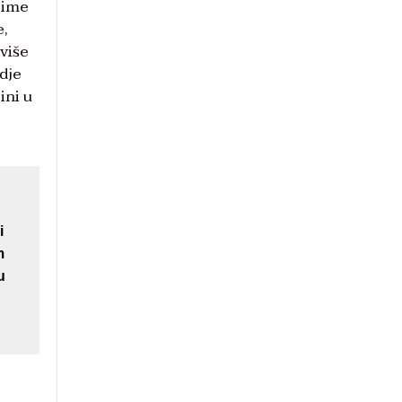
 čime
e,
više
dje
ini u
i
m
u