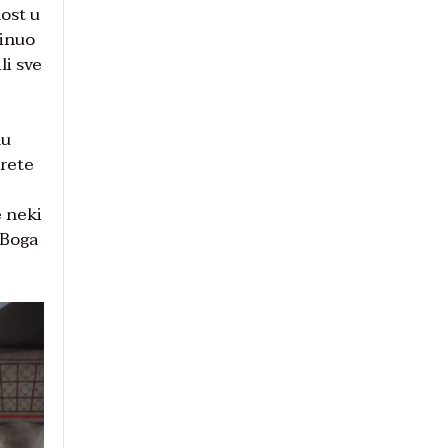
ost u
rinuo
li sve
du
erete
e neki
 Boga