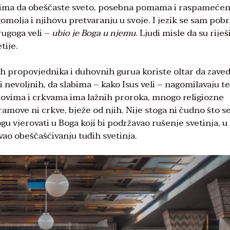
udima da obeščaste sveto, posebna pomama i raspamećen
gomolja i njihovu pretvaranju u svoje. I jezik se sam pob
rugoga veli –
ubio je Boga u njemu
. Ljudi misle da su riješi
tije.
ih propovjednika i duhovnih gurua koriste oltar da zave
ji nevoljnih, da slabima – kako Isus veli – nagomilavaju t
movima i crkvama ima lažnih proroka, mnogo religiozne
ramove ni crkve, bježe od njih. Nije stoga ni čudno što s
gu vjerovati u Boga koji bi podržavao rušenje svetinja, u
dovao obeščašćivanju tuđih svetinja.