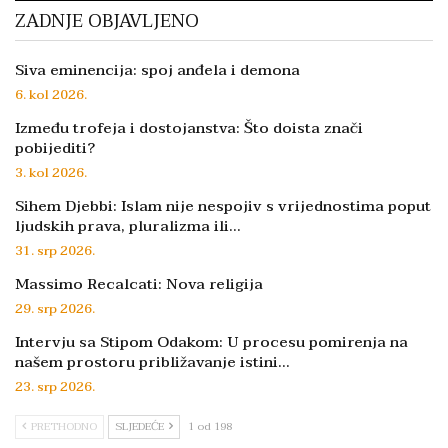
ZADNJE OBJAVLJENO
Siva eminencija: spoj anđela i demona
6. kol 2026.
Između trofeja i dostojanstva: Što doista znači
pobijediti?
3. kol 2026.
Sihem Djebbi: Islam nije nespojiv s vrijednostima poput
ljudskih prava, pluralizma ili…
31. srp 2026.
Massimo Recalcati: Nova religija
29. srp 2026.
Intervju sa Stipom Odakom: U procesu pomirenja na
našem prostoru približavanje istini…
23. srp 2026.
PRETHODNO
SLJEDEĆE
1 od 198