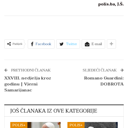
polis.ba, J.Š.
Facebook
Twitter
E-mail
Podijeli
PRETHODNI ČLANAK
SLJEDEĆI ČLANAK
XXVIII. nedjelja kroz
Romano Guardini:
godinu | Vjerni
DOBROTA
Samarijanac
JOŠ ČLANAKA IZ OVE KATEGORIJE
POLIS+
POLIS+