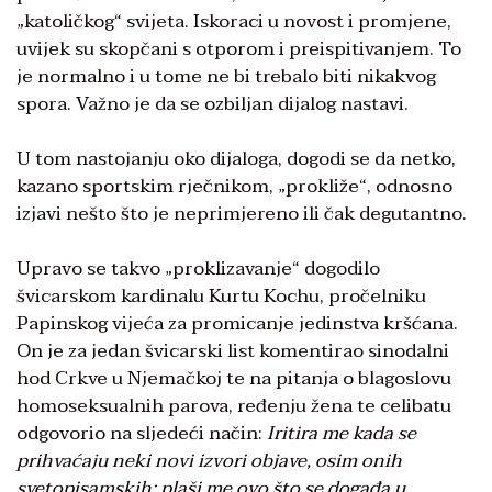
„katoličkog“ svijeta. Iskoraci u novost i promjene,
uvijek su skopčani s otporom i preispitivanjem. To
je normalno i u tome ne bi trebalo biti nikakvog
spora. Važno je da se ozbiljan dijalog nastavi.
U tom nastojanju oko dijaloga, dogodi se da netko,
kazano sportskim rječnikom, „prokliže“, odnosno
izjavi nešto što je neprimjereno ili čak degutantno.
Upravo se takvo „proklizavanje“ dogodilo
švicarskom kardinalu Kurtu Kochu, pročelniku
Papinskog vijeća za promicanje jedinstva kršćana.
On je za jedan švicarski list komentirao sinodalni
hod Crkve u Njemačkoj te na pitanja o blagoslovu
homoseksualnih parova, ređenju žena te celibatu
odgovorio na sljedeći način:
Iritira me kada se
prihvaćaju neki novi izvori objave, osim onih
svetopisamskih; plaši me ovo što se događa u