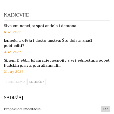
NAJNOVIJE
Siva eminencija: spoj anđela i demona
6. kol 2026.
Između trofeja i dostojanstva: Što doista znači
pobijediti?
3. kol 2026.
Sihem Djebbi: Islam nije nespojiv s vrijednostima poput
ljudskih prava, pluralizma ili…
31. srp 2026.
PRETHODNO
SLJEDEĆE
SADRŽAJ
Propovijedi i meditacije
475