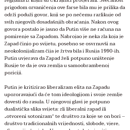
regijama iz kojih su Ukrajinci protjerani. Svečanost
prigodom ozvaničenja ove farse bila mu je prilika da
održi poduži govor, koji se po nečemu razlikuje od
svih njegovih dosadašnjih obraćanja. Nakon ovog
govora postalo je jasno da Putin više ne računa na
pomirenje sa Zapadom. Nabrojao je neka zla koja je
Zapad činio po svijetu, posebno se osvrnuvši na
neokolonijalizam čija je žrtva bila i Rusija 1990-ih.
Putin uvjerava da Zapad želi potpuno uništenje
Rusije te da je ova zemlja u samoobrambenoj
poziciji.
Putin je kritizirao liberalizam elita na Zapadu
upozoravajući da će tom ideologijom i svoje zemlje
dovesti do rasula. U njegovoj glavi je potpuno
dualistička slika svijeta: zli liberalni zapad ili
„otvoreni sotonizam“ te društvo za koje se on bori –
društvo tradicionalnih vrijednosti, slobode, vjere,