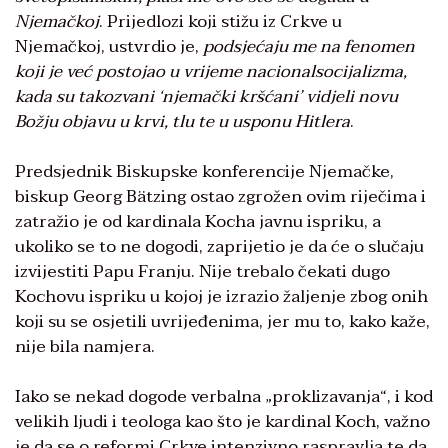
Njemačkoj
. Prijedlozi koji stižu iz Crkve u
Njemačkoj, ustvrdio je,
podsjećaju me na fenomen
koji je već postojao u vrijeme nacionalsocijalizma,
kada su takozvani ‘njemački kršćani’ vidjeli novu
Božju objavu u krvi, tlu te u usponu Hitlera
.
Predsjednik Biskupske konferencije Njemačke,
biskup Georg Bätzing ostao zgrožen ovim riječima i
zatražio je od kardinala Kocha javnu ispriku, a
ukoliko se to ne dogodi, zaprijetio je da će o slučaju
izvijestiti Papu Franju. Nije trebalo čekati dugo
Kochovu ispriku u kojoj je izrazio žaljenje zbog onih
koji su se osjetili uvrijeđenima, jer mu to, kako kaže,
nije bila namjera.
Iako se nekad dogode verbalna „proklizavanja“, i kod
velikih ljudi i teologa kao što je kardinal Koch, važno
je da se o reformi Crkve intenzivno raspravlja te da