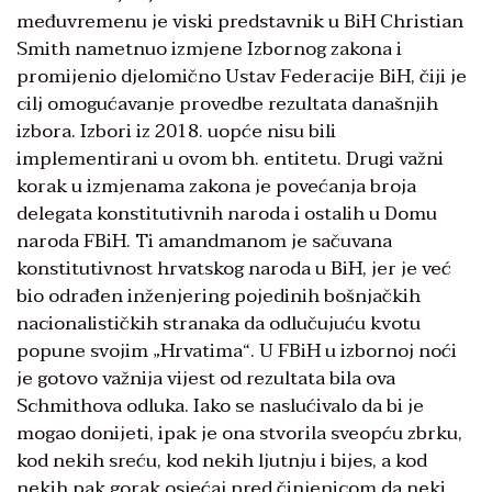
međuvremenu je viski predstavnik u BiH Christian
Smith nametnuo izmjene Izbornog zakona i
promijenio djelomično Ustav Federacije BiH, čiji je
cilj omogućavanje provedbe rezultata današnjih
izbora. Izbori iz 2018. uopće nisu bili
implementirani u ovom bh. entitetu. Drugi važni
korak u izmjenama zakona je povećanja broja
delegata konstitutivnih naroda i ostalih u Domu
naroda FBiH. Ti amandmanom je sačuvana
konstitutivnost hrvatskog naroda u BiH, jer je već
bio odrađen inženjering pojedinih bošnjačkih
nacionalističkih stranaka da odlučujuću kvotu
popune svojim „Hrvatima“. U FBiH u izbornoj noći
je gotovo važnija vijest od rezultata bila ova
Schmithova odluka. Iako se naslućivalo da bi je
mogao donijeti, ipak je ona stvorila sveopću zbrku,
kod nekih sreću, kod nekih ljutnju i bijes, a kod
nekih pak gorak osjećaj pred činjenicom da neki