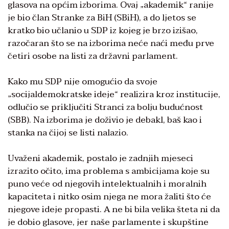
glasova na općim izborima. Ovaj „akademik“ ranije
je bio član Stranke za BiH (SBiH), a do ljetos se
kratko bio učlanio u SDP iz kojeg je brzo izišao,
razočaran što se na izborima neće naći među prve
četiri osobe na listi za državni parlament.
Kako mu SDP nije omogućio da svoje
„socijaldemokratske ideje“ realizira kroz institucije,
odlučio se priključiti Stranci za bolju budućnost
(SBB). Na izborima je doživio je debakl, baš kao i
stanka na čijoj se listi nalazio.
Uvaženi akademik, postalo je zadnjih mjeseci
izrazito očito, ima problema s ambicijama koje su
puno veće od njegovih intelektualnih i moralnih
kapaciteta i nitko osim njega ne mora žaliti što će
njegove ideje propasti. A ne bi bila velika šteta ni da
je dobio glasove, jer naše parlamente i skupštine