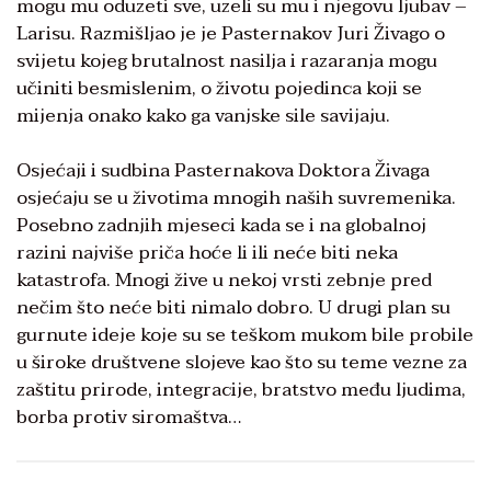
mogu mu oduzeti sve, uzeli su mu i njegovu ljubav –
Larisu. Razmišljao je je Pasternakov Juri Živago o
svijetu kojeg brutalnost nasilja i razaranja mogu
učiniti besmislenim, o životu pojedinca koji se
mijenja onako kako ga vanjske sile savijaju.
Osjećaji i sudbina Pasternakova Doktora Živaga
osjećaju se u životima mnogih naših suvremenika.
Posebno zadnjih mjeseci kada se i na globalnoj
razini najviše priča hoće li ili neće biti neka
katastrofa. Mnogi žive u nekoj vrsti zebnje pred
nečim što neće biti nimalo dobro. U drugi plan su
gurnute ideje koje su se teškom mukom bile probile
u široke društvene slojeve kao što su teme vezne za
zaštitu prirode, integracije, bratstvo među ljudima,
borba protiv siromaštva…