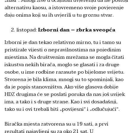
„naši“. Mnogi žive u očajnom uvjerenju da ne postoji
alternativu kaosu, a istovremeno svoje povjerenje
daju onima koji su ih uvjerili u tu groznu stvar.
listopad:
Izborni dan – zbrka sveopća
Izborni je dan tekao relativno mirno, tu i tamo su
pristizale vijesti o nepravilnostima na pojedinim
mjestima. Na društvenim mrežama se mogla čitati
iskustva nekih birača, moglo se glasati i za druge
osobe, u ime rodbine razasute po bijelome svijetu.
Stvorena je bila klima, mnogi su to spominjali, kao
da je popis stanovništva. Ako više glasova dobije
HDZ drugima će se poslati poruka da nas još uvijek
ima, a tako i s druge strane. Kao i svi dosadašnji,
tako su i ovi trebali biti „povijesni“ i „odlučujući“.
Biračka mjesta zatvorena su u 19 sati, a prvi
rezultati najavljeni su za oko 21 sat. U