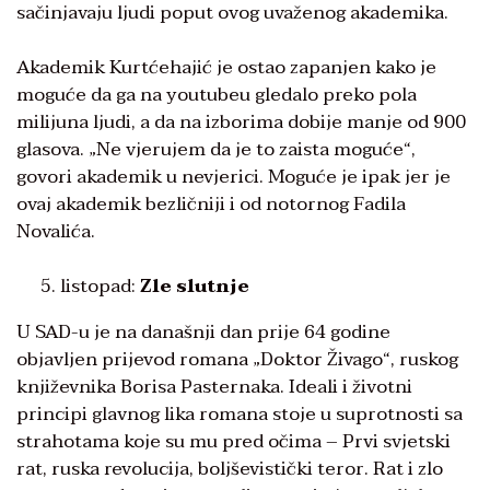
sačinjavaju ljudi poput ovog uvaženog akademika.
Akademik Kurtćehajić je ostao zapanjen kako je
moguće da ga na youtubeu gledalo preko pola
milijuna ljudi, a da na izborima dobije manje od 900
glasova. „Ne vjerujem da je to zaista moguće“,
govori akademik u nevjerici. Moguće je ipak jer je
ovaj akademik bezličniji i od notornog Fadila
Novalića.
listopad:
Zle slutnje
U SAD-u je na današnji dan prije 64 godine
objavljen prijevod romana „Doktor Živago“, ruskog
književnika Borisa Pasternaka. Ideali i životni
principi glavnog lika romana stoje u suprotnosti sa
strahotama koje su mu pred očima – Prvi svjetski
rat, ruska revolucija, boljševistički teror. Rat i zlo