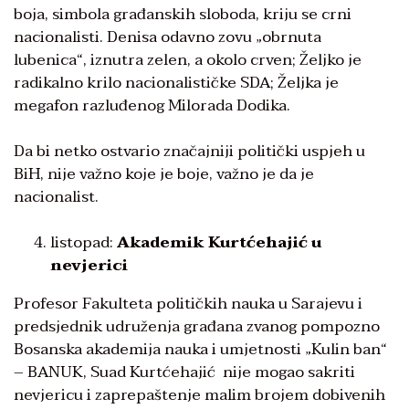
boja, simbola građanskih sloboda, kriju se crni
nacionalisti. Denisa odavno zovu „obrnuta
lubenica“, iznutra zelen, a okolo crven; Željko je
radikalno krilo nacionalističke SDA; Željka je
megafon razluđenog Milorada Dodika.
Da bi netko ostvario značajniji politički uspjeh u
BiH, nije važno koje je boje, važno je da je
nacionalist.
listopad:
Akademik Kurtćehajić u
nevjerici
Profesor Fakulteta političkih nauka u Sarajevu i
predsjednik udruženja građana zvanog pompozno
Bosanska akademija nauka i umjetnosti „Kulin ban“
– BANUK, Suad Kurtćehajić nije mogao sakriti
nevjericu i zaprepaštenje malim brojem dobivenih