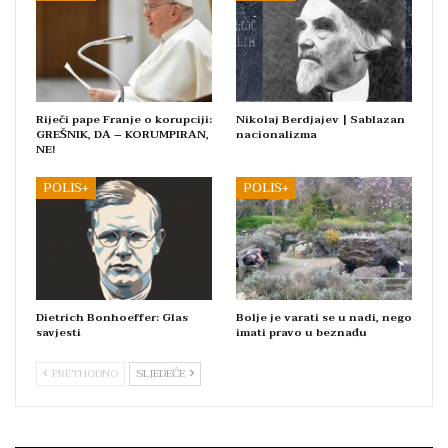
Riječi pape Franje o korupciji:
Nikolaj Berdjajev | Sablazan
GREŠNIK, DA – KORUMPIRAN,
nacionalizma
NE!
POLIS+
POLIS+
Dietrich Bonhoeffer: Glas
Bolje je varati se u nadi, nego
savjesti
imati pravo u beznađu
PRETHODNO
SLJEDEĆE