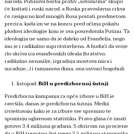
naroda, Putinova borba protiv „sotonizma“ skupo
će koštati i ruski narod, a Ruska pravoslavna crkva
će zasigurno kod mnogih Rusa postati predmetom
prezira, kada im se na koncu pred očima pokažu
plodovi ideologije koju je ova posredovala Putinu. Ta
ideologija ne samo da je daleko od Evanđelja, nego
mu je i radikalno suprotstavljena. A budući da svoje
zlo skriva iza evanđeoskih ideala (bratstvo,
radikalno nenasilje, izgradnja mostova mira i
suradnje…) i tamjanova dima, ona ustvari bogohuli.
listopad:
BiH u predizbornoj šutnji
Predizborna kampanja za opće izbore u BiH je
završila, danas je predizborna šutnja. Mediji
izvještavaju kako je za izbore sve spremno te
spominju uglavnom statistiku. Pravo glasa će imati
gotovo 3.4 milijuna građana. S obzirom na procjene
da u BiH trenutno živi svega 2.5 milijuna stanovnika,