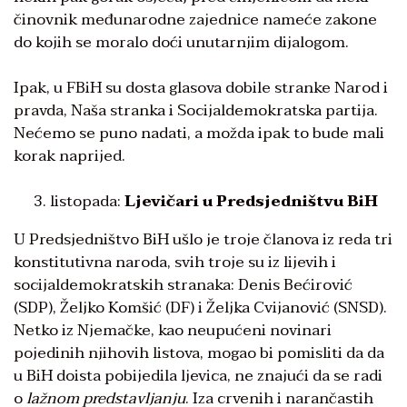
činovnik međunarodne zajednice nameće zakone
do kojih se moralo doći unutarnjim dijalogom.
Ipak, u FBiH su dosta glasova dobile stranke Narod i
pravda, Naša stranka i Socijaldemokratska partija.
Nećemo se puno nadati, a možda ipak to bude mali
korak naprijed.
listopada:
Ljevičari u Predsjedništvu BiH
U Predsjedništvo BiH ušlo je troje članova iz reda tri
konstitutivna naroda, svih troje su iz lijevih i
socijaldemokratskih stranaka: Denis Bećirović
(SDP), Željko Komšić (DF) i Željka Cvijanović (SNSD).
Netko iz Njemačke, kao neupućeni novinari
pojedinih njihovih listova, mogao bi pomisliti da da
u BiH doista pobijedila ljevica, ne znajući da se radi
o
lažnom predstavljanju
. Iza crvenih i narančastih