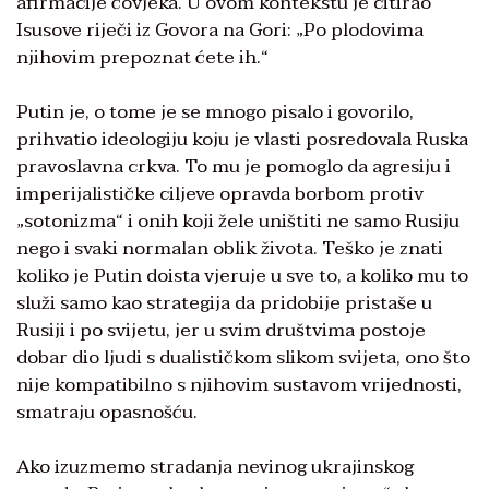
afirmacije čovjeka. U ovom kontekstu je citirao
Isusove riječi iz Govora na Gori: „Po plodovima
njihovim prepoznat ćete ih.“
Putin je, o tome je se mnogo pisalo i govorilo,
prihvatio ideologiju koju je vlasti posredovala Ruska
pravoslavna crkva. To mu je pomoglo da agresiju i
imperijalističke ciljeve opravda borbom protiv
„sotonizma“ i onih koji žele uništiti ne samo Rusiju
nego i svaki normalan oblik života. Teško je znati
koliko je Putin doista vjeruje u sve to, a koliko mu to
služi samo kao strategija da pridobije pristaše u
Rusiji i po svijetu, jer u svim društvima postoje
dobar dio ljudi s dualističkom slikom svijeta, ono što
nije kompatibilno s njihovim sustavom vrijednosti,
smatraju opasnošću.
Ako izuzmemo stradanja nevinog ukrajinskog