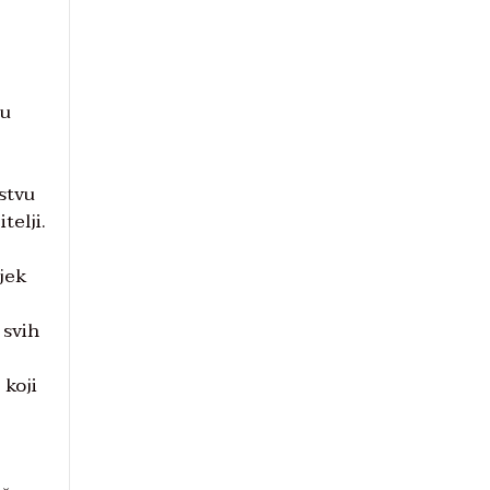
su
jstvu
telji.
ijek
 svih
 koji