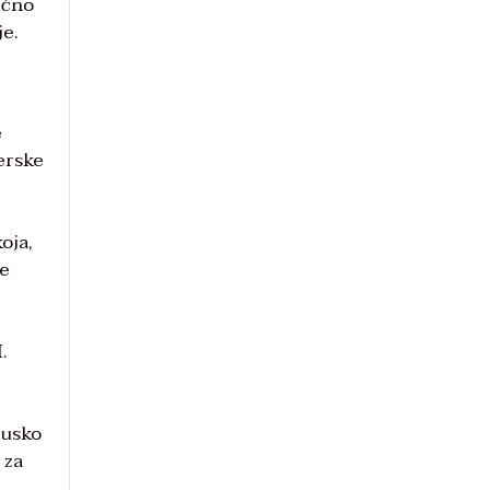
ično
je.
e
jerske
oja,
de
.
rusko
 za