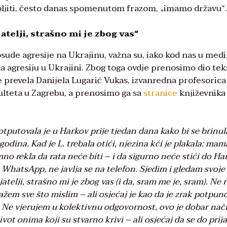
voljiti, često danas spomenutom frazom, „imamo državu“.
atelji, strašno mi je zbog vas“
 osude agresije na Ukrajinu, važna su, iako kod nas u med
a agresiju u Ukrajini. Zbog toga ovdje prenosimo dio tek
e prevela Danijela Lugarić Vukas, izvanredna profesorica
ulteta u Zagrebu, a prenosimo ga sa
stranice
književnika
otputovala je u Harkov prije tjedan dana kako bi se brinul
odina. Kad je L. trebala otići, njezina kći je plakala: mam
umno rekla da rata neće biti – i da sigurno neće stići do Ha
 WhatsApp, ne javlja se na telefon. Sjedim i gledam svoje
jatelji, strašno mi je zbog vas (i da, sram me je, sram). Ne
ažem sve što mislim – ali osjećaj je kao da je zrak potpun
zo. Ne vjerujem u kolektivnu odgovornost, ovo je dobar nač
vot onima koji su stvarno krivi – ali osjećaj da se do prija