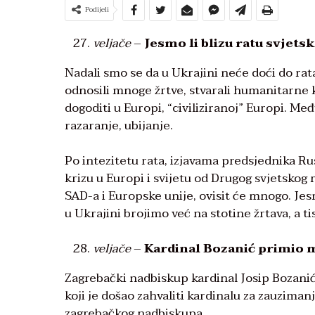
Podijeli
veljače
–
Jesmo li blizu ratu svjets
Nadali smo se da u Ukrajini neće doći do rata
odnosili mnoge žrtve, stvarali humanitarne k
dogoditi u Europi, “civiliziranoj” Europi. Međ
razaranje, ubijanje.
Po intezitetu rata, izjavama predsjednika Rusi
krizu u Europi i svijetu od Drugog svjetskog r
SAD-a i Europske unije, ovisit će mnogo. Je
u Ukrajini brojimo već na stotine žrtava, a ti
veljače
–
Kardinal Bozanić primio 
Zagrebački nadbiskup kardinal Josip Bozani
koji je došao zahvaliti kardinalu za zauziman
zagrebačkog nadbiskupa.