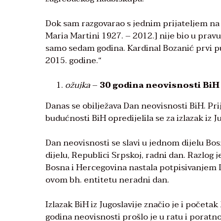
Dok sam razgovarao s jednim prijateljem na 
Maria Martini 1927. – 2012.] nije bio u pravu
samo sedam godina. Kardinal Bozanić prvi pu
2015. godine.“
ožujka
–
30 godina neovisnosti BiH
Danas se obilježava Dan neovisnosti BiH. Pr
budućnosti BiH opredijelila se za izlazak iz J
Dan neovisnosti se slavi u jednom dijelu Bo
dijelu, Republici Srpskoj, radni dan. Razlog 
Bosna i Hercegovina nastala potpisivanjem 
ovom bh. entitetu neradni dan.
Izlazak BiH iz Jugoslavije značio je i početak
godina neovisnosti prošlo je u ratu i poratno