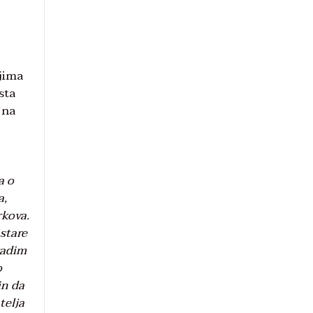
ijima
sta
 na
a o
a,
rkova.
 stare
 radim
o
in da
telja