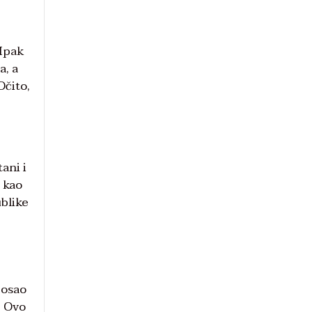
 Ipak
a, a
Očito,
ani i
i kao
ublike
posao
” Ovo