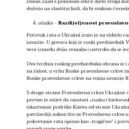
Danas Zijad s ponosom ističe djelo svoga kom
doživio na vlastitoj koži, da bi svakom čovjeku
ožujka
–
Razdijeljenost pravoslavno
Početak rata u Ukrajini iznio je na vidjelo r
invazije. U govoru koji je ruski predsjednik 
veze između dviju zemalja i ustvrdio da je j
Ova tvrdnja ruskog predsjednika obrana je i
na žalost, u vrhu Ruske pravoslavne crkve i
Ruske pravoslavne crkve na vojnu invazije Ru
S druge strane Pravoslavna crkva Ukrajine zau
pozvao je svijet da zaustavi „rusku i bjelorus
iskazivanje podrške Kijevu od strane Ukrajin
patrijaršiji nakon što se Pravoslavna crkva u
pokretanje rata opisao kao „tragično“ i poz
uspjeh svoje vojske.