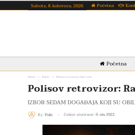
Početna
Kon
Subota, 8. kolovoza, 2026.
Početna
Home
Polis+
Polisov retrovizor: Rat i mir
Polisov retrovizor: Ra
IZBOR SEDAM DOGAĐAJA KOJI SU OBILJ
Zadnje ažuriranje
9. ožu 2022.
By:
Polis