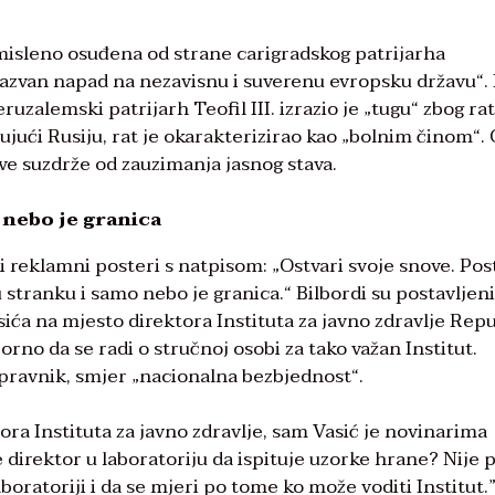
smisleno osuđena od strane carigradskog patrijarha
 izazvan napad na nezavisnu i suverenu evropsku državu“.
ruzalemski patrijarh Teofil III. izrazio je „tugu“ zbog rat
jući Rusiju, rat je okarakterizirao kao „bolnim činom“. 
kve suzdrže od zauzimanja jasnog stava.
 nebo je granica
i reklamni posteri s natpisom: „Ostvari svoje snove. Post
u stranku i samo nebo je granica.“ Bilbordi su postavljen
sića na mjesto direktora Instituta za javno zdravlje Rep
orno da se radi o stručnoj osobi za tako važan Institut.
 pravnik, smjer „nacionalna bezbjednost“.
ora Instituta za javno zdravlje, sam Vasić je novinarima
 direktor u laboratoriju da ispituje uzorke hrane? Nije 
aboratoriji i da se mjeri po tome ko može voditi Institut.