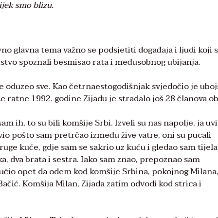
ijek smo blizu.
o glavna tema važno se podsjetiti događaja i ljudi koji 
skustvo spoznali besmisao rata i međusobnog ubijanja.
 je oduzeo sve. Kao četrnaestogodišnjak svjedočio je ubo
e ratne 1992. godine Zijadu je stradalo još 28 članova obi
 ih, to su bili komšije Srbi. Izveli su nas napolje, ja uv
vio pošto sam pretrčao između žive vatre, oni su pucali
ge kuće, gdje sam se sakrio uz kuću i gledao sam tijela
a, dva brata i sestra. Iako sam znao, prepoznao sam
lučio opet da odem kod komšije Srbina, pokojnog Milana,
ačić. Komšija Milan, Zijada zatim odvodi kod strica i