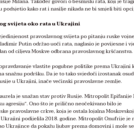
šije Milana. Također govori o besmislu rata, koji je trag
 podsjetio kako rat i nasilje nikada ne bi smjeli biti opci
g svijeta oko rata u Ukrajini
azjedinjenost pravoslavnog svijeta po pitanju ruske vojn
Vladimir Putin održao uoči rata, naglasio je povijesne i v
edan od ciljeva Moskve odbrana pravoslavnog kršćanstva.
 opravdavanje vlastite pogubne politike prema Ukrajini k
ma snažnu podršku. Da je to tako svjedoči izostanak osu
sije u Ukrajini, inače većinski pravoslavne zemlje.
zela je snažan stav protiv Rusije. Mitropolit Epifanije I
ku agresiju“. Ono što je prilično neočekivano bilo je
ske pravoslavne crkve, koja je ostala lojalna Moskovskoj
 Ukrajini podijelila 2018. godine. Mitropolit Onufrije je 
vao Ukrajince da pokažu ljubav prema domovini i mole se