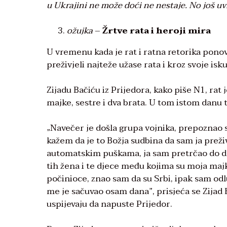
u Ukrajini ne može doći ne nestaje. No još uv
ožujka
–
Žrtve rata i heroji mira
U vremenu kada je rat i ratna retorika ponovn
preživjeli najteže užase rata i kroz svoje i
Zijadu Bačiću iz Prijedora, kako piše N1, rat
majke, sestre i dva brata. U tom istom danu t
„Navečer je došla grupa vojnika, prepoznao sam
kažem da je to Božja sudbina da sam ja preži
automatskim puškama, ja sam pretrčao do dru
tih žena i te djece među kojima su moja majk
počinioce, znao sam da su Srbi, ipak sam od
me je sačuvao osam dana”, prisjeća se Zijad B
uspijevaju da napuste Prijedor.