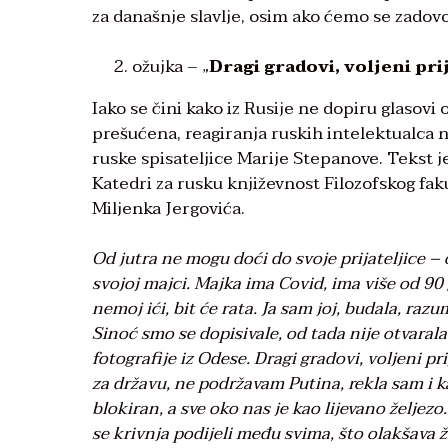
za današnje slavlje, osim ako ćemo se zado
ožujka – „
Dragi gradovi, voljeni prij
Iako se čini kako iz Rusije ne dopiru glasovi
prešućena, reagiranja ruskih intelektualca n
ruske spisateljice Marije Stepanove. Tekst j
Katedri za rusku književnost Filozofskog fak
Miljenka Jergovića.
Od jutra ne mogu doći do svoje prijateljice – 
svojoj majci. Majka ima Covid, ima više od 90 g
nemoj ići, bit će rata. Ja sam joj, budala, raz
Sinoć smo se dopisivale, od tada nije otvarala
fotografije iz Odese. Dragi gradovi, voljeni pri
za državu, ne podržavam Putina, rekla sam i k
blokiran, a sve oko nas je kao lijevano želje
se krivnja podijeli među svima, što olakšava ži