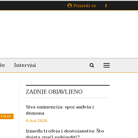
Prijaviti se
že
Intervjui
ZADNJE OBJAVLJENO
Siva eminencija: spoj anđela i
demona
POLIS+
6. kol 2026.
Između trofeja i dostojanstva: Što
doista znači pobijediti?