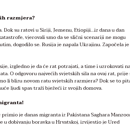
kih razmjera?
. Dok su ratovi u Siriji, Jemenu, Etiopiji…iz dana u dan
atastrofe, vjerovali smo da se slični scenariji ne mogu
utim, dogodilo se. Rusija je napala Ukrajinu. Započela je 
je, izgledno je da će rat potrajati, a time i uzrokovati n
ata. O odgovoru najvećih svjetskih sila na ovaj rat, prije
smo li blizu novom ratu svjetskih razmjera? Dok se to pi
suće ljudi spas traži bježeći iz svojih domova.
migranta!
ć primio je danas migranta iz Pakistana Saghara Manzoo
je u dobivanju boravka u Hrvatskoj, izvijestio je Ured