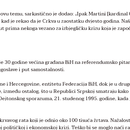
ovu temu, sarkastično je dodao: „Ipak Martini [kardinal 
 kad je rekao da je Crkva u zaostatku dvjesto godina. Naš
t prima nekoga vezano za izbjegličku krizu koja je zapo
ije 30 godine većina građana BiH na referendumsko pita
ugoslave i put samostalnosti.
sne i Hercegovine, entitetu Federacija BiH, dok je u dru
je, između ostalog, što u Republici Srpskoj smatraju kako 
Dejtonskog sporazuma, 21. studenog 1995. godine, kada 
 krvavog rata koji je odnio oko 100 tisuća žrtava. Nažalos
j političkoj i ekonomskoj krizi. Teško bi se moglo naći r