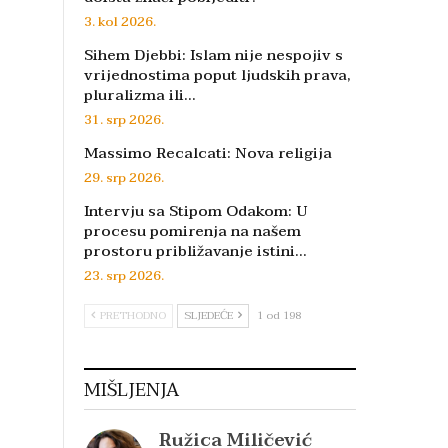
3. kol 2026.
Sihem Djebbi: Islam nije nespojiv s
vrijednostima poput ljudskih prava,
pluralizma ili…
31. srp 2026.
Massimo Recalcati: Nova religija
29. srp 2026.
Intervju sa Stipom Odakom: U
procesu pomirenja na našem
prostoru približavanje istini…
23. srp 2026.
PRETHODNO
SLJEDEĆE
1 od 198
MIŠLJENJA
Ružica Miličević