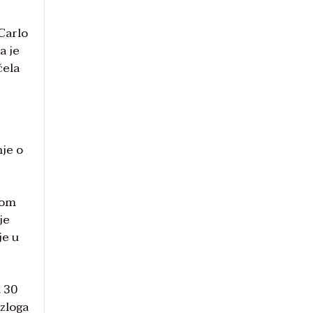
Carlo
a je
čela
nje o
gom
je
je u
t 30
azloga