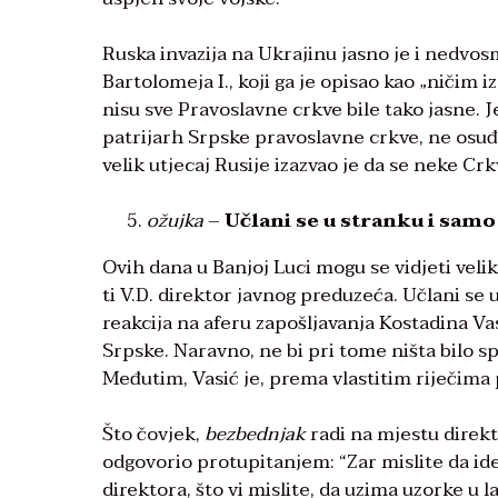
Ruska invazija na Ukrajinu jasno je i nedvo
Bartolomeja I., koji ga je opisao kao „ničim
nisu sve Pravoslavne crkve bile tako jasne. Je
patrijarh Srpske pravoslavne crkve, ne osuđu
velik utjecaj Rusije izazvao je da se neke Cr
ožujka
–
Učlani se u stranku i samo
Ovih dana u Banjoj Luci mogu se vidjeti velik
ti V.D. direktor javnog preduzeća. Učlani se 
reakcija na aferu zapošljavanja Kostadina Va
Srpske. Naravno, ne bi pri tome ništa bilo sp
Međutim, Vasić je, prema vlastitim riječima
Što čovjek,
bezbednjak
radi na mjestu direkt
odgovorio protupitanjem: “Zar mislite da ide
direktora, što vi mislite, da uzima uzorke u l