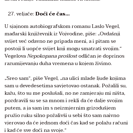
veljače:
Doći će čas…
U sjajnom autobiografskom romanu Laslo Vegel,
mađarski književnik iz Vojvodine, piše: „Ovdašnji
svijet već odavno ne pripada meni, a i pitam se
postoji li uopće svijet koji mogu smatrati svojim.“
Vegelova
Nepokopana prošlost
odličan je doprinos
razumijevanju duha vremena u kojem živimo.
„Sreo sam“, piše Vegel, „na ulici mlade ljude kojima
sam u devedesetima savjetovao ostanak. Požalili su,
kažu, što su me poslušali, no ne zamjeraju mi ništa,
pozdravili su se sa mnom i rekli da će dalje svojim
putem, a ja sam im s neizmjernim grizodušjem
pružio ruku silno požalivši u sebi što sam naivno
vjerovao da će jednom doći čas kad se polažu računi
i kad će sve doći na svoje.“