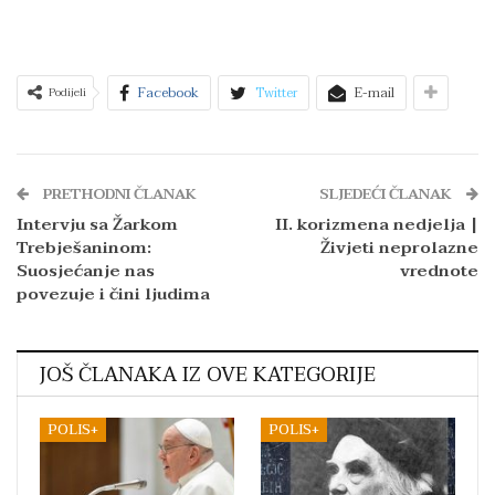
Facebook
Twitter
E-mail
Podijeli
PRETHODNI ČLANAK
SLJEDEĆI ČLANAK
Intervju sa Žarkom
II. korizmena nedjelja |
Trebješaninom:
Živjeti neprolazne
Suosjećanje nas
vrednote
povezuje i čini ljudima
JOŠ ČLANAKA IZ OVE KATEGORIJE
POLIS+
POLIS+