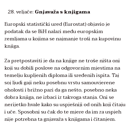
veljače:
Gnjavaža s knjigama
Europski statistički ured (Eurostat) objavio je
podatak da se BiH nalazi među europskim
zemljama u kojima se najmanje troši na kupovinu
knjiga.
Za pretpostaviti je da na knjige ne troše ništa oni
koji su dobili poslove na odgovornim mjestima na
temelju kupljenih diploma ili sređenih ispita. Taj
soj ljudi gaji neku posebnu vrstu samouvjerene
oholosti i brižno pazi da ga nešto, posebno neka
dobra knjiga, ne izbaci iz takvoga stanja. Oni se
nerijetko hvale kako su uspješniji od onih koji čitaju
i uče. Sposobni su čak do te mjere da im za uspjeh
nije potrebna ta gnjavaža s knjigama i čitanjem.