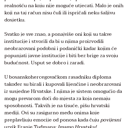
realnošću na koju nije moguće utjecati. Malo je onih
koji na taj račun nisu čuli ili ispričali neku šaljivu
dosjetku.
Svatko je sve znao, a ponajviše oni koji su takve
institucije i stvorili da bi u njima proizvodili
neobrazovani podobni i podanički kadar kojim će
popunjati javne institucije i biti bez brige za svoju
budućnost. Usput se dobro i zaradi.
U bosanskohercegovačkom rasadniku diploma
također su birali i kupovali lijenčine i neobrazovani
iz susjedne Hrvatske. I njima je sistem omogućio da
mogu prevarom doći do mjesta za koja nemaju
sposobnosti. Takvih je na tisuće, pišu hrvatski
mediji. Ovi su zasigurno među onima koje
preplavljuju emocije od ponosa kada čuju
povijesni
uzvik Franje Tuđmana:
Imamo Hrvatsku!