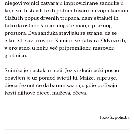
njegovi vojnici zatvaraju improvizirane sanduke u
koje su ih stavili te ih potom tovare na vojni kamion.
Slažu ih poput drvenih trupaca, namještajući ih
tako da ostane što je moguće manje praznog
prostora. Dva sanduka stavljaju sa strane, da se
iskoristi sav prostor. Kamion se zatvara. Odvoze ih,
vjerojatno, u neku već pripremljenu masovnu
grobnicu.
Snimka je nastala u noći. Jezivi zločinački posao
obavljen je uz pomoć svjetiljki. Majke, supruge,
djeca čeznut će da barem saznaju gdje počivaju
kosti njihove djece, muževa, očeva.
Jozo Š., polis.ba