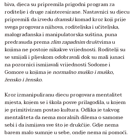
biva, djeca su pripremila prigodni program za
roditelje i druge zainteresirane. Nastavnici su djecu
pripremili da izvedu
dramski
komad kroz koji prije
svega progovara njihova, roditeljska i učiteljska,
malograđanska i manipulatorska suština, puna
predrasuda prema
zlim zapadnim
društvima u
kojima ne postoje nikakve vrijednosti. Roditelji su
se smijali i pljeskom odobravali dok su mali junaci
na pozornici ismijavali vrijednosti Sodome i
Gomore u kojima je
normalno muško i muško,
žensko i žensko
.
Kroz izmanipuliranu djecu progovara mentalitet
mjesta, kojem se i škola posve prilagodila, u kojem
je primitivizam postao kultura. Odlika je takvog
mentaliteta da nema moralnih dilema o samome
sebi i da ismijava sve što je drukčije. Gdje nema
barem malo sumnje u sebe, ondje nema ni pomoći.