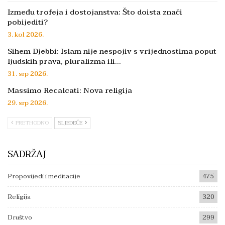
Između trofeja i dostojanstva: Što doista znači
pobijediti?
3. kol 2026.
Sihem Djebbi: Islam nije nespojiv s vrijednostima poput
ljudskih prava, pluralizma ili…
31. srp 2026.
Massimo Recalcati: Nova religija
29. srp 2026.
PRETHODNO
SLJEDEĆE
SADRŽAJ
Propovijedi i meditacije
475
Religija
320
Društvo
299