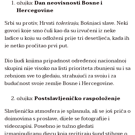
ožujka:
Dan neovisnosti Bosne i
Hercegovine
Srbi su protiv, Hrvati
toleriraju
, Bošnjaci slave. Neki
govori koje smo čuli kao da su izvučeni iz neke
ladice u koju su odloženi prije tri desetljeća, kada ih
je netko pročitao prvi put.
Dio ljudi kojima pripadnost određenoj nacionalnoj
skupini nije visoko na listi prioriteta zbunjeni su i sa
zebnjom sve to gledaju, strahujući za svoju i za
budućnost svoje zemlje Bosne i Hercegovine.
ožujka:
Postslavljeničko raspoloženje
Slavljenička atmosfera je splasnula, ali se još priča o
dojmovima s proslave, dijele se fotografije i
videozapisi. Posebno je tužno gledati
izmanipuliranu djecu koja recitiraju šund stihove o