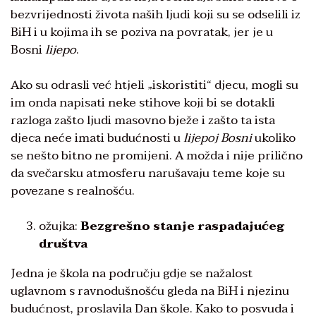
bezvrijednosti života naših ljudi koji su se odselili iz
BiH i u kojima ih se poziva na povratak, jer je u
Bosni
lijepo
.
Ako su odrasli već htjeli „iskoristiti“ djecu, mogli su
im onda napisati neke stihove koji bi se dotakli
razloga zašto ljudi masovno bježe i zašto ta ista
djeca neće imati budućnosti u
lijepoj Bosni
ukoliko
se nešto bitno ne promijeni. A možda i nije prilično
da svečarsku atmosferu narušavaju teme koje su
povezane s realnošću.
ožujka:
Bezgrešno stanje raspadajućeg
društva
Jedna je škola na području gdje se nažalost
uglavnom s ravnodušnošću gleda na BiH i njezinu
budućnost, proslavila Dan škole. Kako to posvuda i