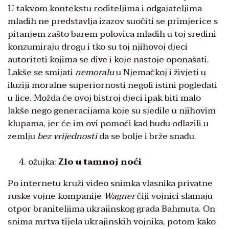
U takvom kontekstu roditeljima i odgajateljima
mladih ne predstavlja izazov suočiti se primjerice s
pitanjem zašto barem polovica mladih u toj sredini
konzumiraju drogu i tko su toj njihovoj djeci
autoriteti kojima se dive i koje nastoje oponašati.
Lakše se smijati
nemoralu
u Njemačkoj i živjeti u
iluziji moralne superiornosti negoli istini pogledati
u lice. Možda će ovoj bistroj djeci ipak biti malo
lakše nego generacijama koje su sjedile u njihovim
klupama, jer će im ovi pomoći kad budu odlazili u
zemlju
bez vrijednosti
da se bolje i brže snađu.
ožujka:
Zlo u tamnoj noći
Po internetu kruži video snimka vlasnika privatne
ruske vojne kompanije
Wagner
čiji vojnici slamaju
otpor braniteljima ukrajinskog grada Bahmuta. On
snima mrtva tijela ukrajinskih vojnika, potom kako