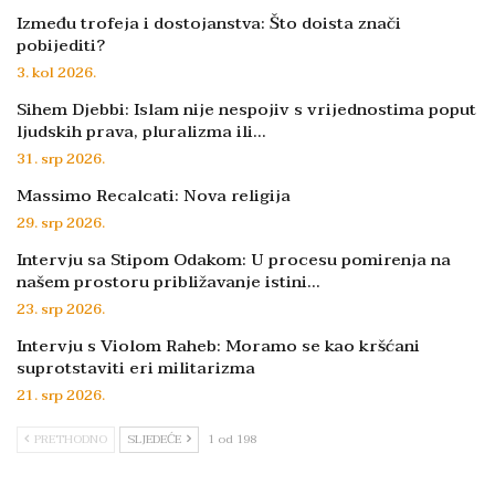
Između trofeja i dostojanstva: Što doista znači
pobijediti?
3. kol 2026.
Sihem Djebbi: Islam nije nespojiv s vrijednostima poput
ljudskih prava, pluralizma ili…
31. srp 2026.
Massimo Recalcati: Nova religija
29. srp 2026.
Intervju sa Stipom Odakom: U procesu pomirenja na
našem prostoru približavanje istini…
23. srp 2026.
Intervju s Violom Raheb: Moramo se kao kršćani
suprotstaviti eri militarizma
21. srp 2026.
PRETHODNO
SLJEDEĆE
1 od 198