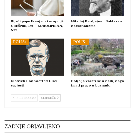
Riječi pape Franje o korupciji:
Nikolaj Berdjajev | Sablazan
GREŠNIK, DA – KORUMPIRAN,
nacionalizma
NE!
POLIS+
POLIS+
Dietrich Bonhoeffer: Glas
Bolje je varati se u nadi, nego
savjesti
imati pravo u beznađu
PRETHODNO
SLJEDEĆE
ZADNJE OBJAVLJENO