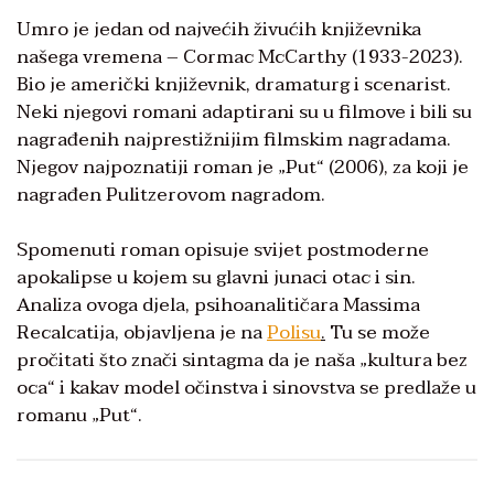
Umro je jedan od najvećih živućih književnika
našega vremena – Cormac McCarthy (1933-2023).
Bio je američki književnik, dramaturg i scenarist.
Neki njegovi romani adaptirani su u filmove i bili su
nagrađenih najprestižnijim filmskim nagradama.
Njegov najpoznatiji roman je „Put“ (2006), za koji je
nagrađen Pulitzerovom nagradom.
Spomenuti roman opisuje svijet postmoderne
apokalipse u kojem su glavni junaci otac i sin.
Analiza ovoga djela, psihoanalitičara Massima
Recalcatija, objavljena je na
Polisu
.
Tu se može
pročitati što znači sintagma da je naša „kultura bez
oca“ i kakav model očinstva i sinovstva se predlaže u
romanu „Put“.