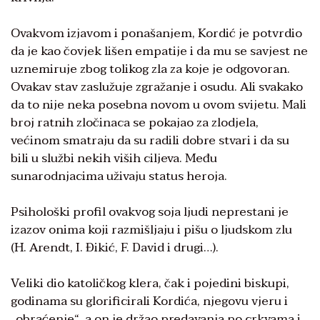
Ovakvom izjavom i ponašanjem, Kordić je potvrdio
da je kao čovjek lišen empatije i da mu se savjest ne
uznemiruje zbog tolikog zla za koje je odgovoran.
Ovakav stav zaslužuje zgražanje i osudu. Ali svakako
da to nije neka posebna novom u ovom svijetu. Mali
broj ratnih zločinaca se pokajao za zlodjela,
većinom smatraju da su radili dobre stvari i da su
bili u službi nekih viših ciljeva. Među
sunarodnjacima uživaju status heroja.
Psihološki profil ovakvog soja ljudi neprestani je
izazov onima koji razmišljaju i pišu o ljudskom zlu
(H. Arendt, I. Đikić, F. David i drugi…).
Veliki dio katoličkog klera, čak i pojedini biskupi,
godinama su glorificirali Kordića, njegovu vjeru i
„obraćenje“, a on je držao predavanja po crkvama i