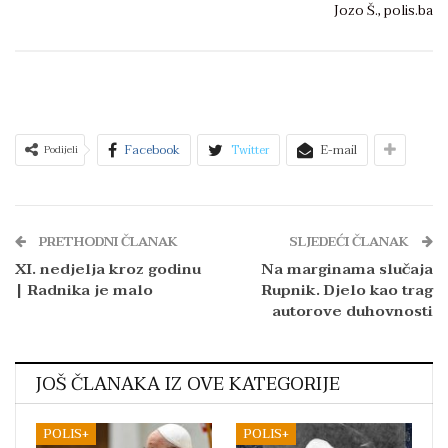
Jozo Š., polis.ba
Facebook
Twitter
E-mail
Podijeli
PRETHODNI ČLANAK
SLJEDEĆI ČLANAK
XI. nedjelja kroz godinu
Na marginama slučaja
| Radnika je malo
Rupnik. Djelo kao trag
autorove duhovnosti
JOŠ ČLANAKA IZ OVE KATEGORIJE
POLIS+
POLIS+