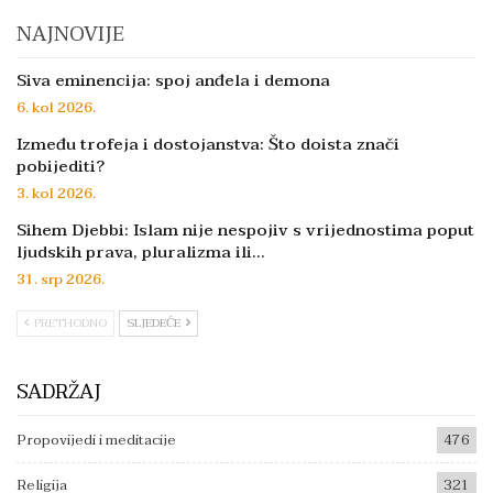
NAJNOVIJE
Siva eminencija: spoj anđela i demona
6. kol 2026.
Između trofeja i dostojanstva: Što doista znači
pobijediti?
3. kol 2026.
Sihem Djebbi: Islam nije nespojiv s vrijednostima poput
ljudskih prava, pluralizma ili…
31. srp 2026.
PRETHODNO
SLJEDEĆE
SADRŽAJ
Propovijedi i meditacije
476
Religija
321