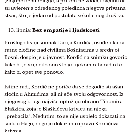
(zlo)upotrebu religije, a pritom ne vodeći računa da
su uvjerenja određenog pojedinca njegova privatna
stvar, što je jedan od postulata sekularnog društva.
lipnja:
Bez empatije i ljudskosti
Prošlogodišnji snimak Darija Kordića, osuđenika za
ratne zločine nad civilima Bošnjacima u srednjoj
Bosni, dospio je u javnost. Kordić na snimku govorio
kako bi je vrijedilo ono što je tijekom rata radio te
kako bi opet sve ponovio.
Istine radi, Kordić ne poriče da se dogodio strašan
zločin u Ahmićima, ali niječe svoju odgovornost. Iz
njegovog kruga najviše optužuju obranu Tihomira
Blaškića, koja je Blaškićevu krivicu na njega
„prebacila“. Međutim, to se nije uspjelo dokazati na
sudu u Hagu, nego je dokazana upravo Kordićeva
krivnja.