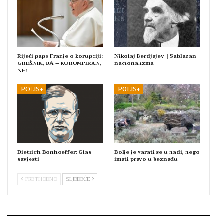
Riječi pape Franje o korupciji:
Nikolaj Berdjajev | Sablazan
GREŠNIK, DA – KORUMPIRAN,
nacionalizma
NE!
POLIS+
POLIS+
Dietrich Bonhoeffer: Glas
Bolje je varati se u nadi, nego
savjesti
imati pravo u beznađu
PRETHODNO
SLJEDEĆE