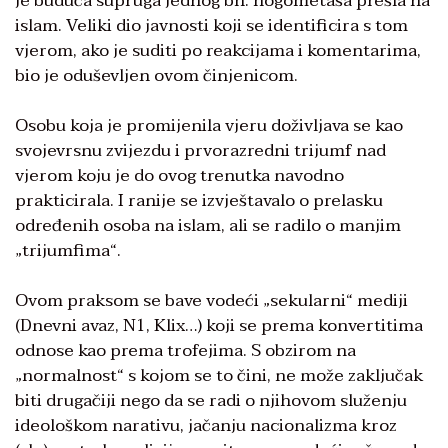
je buduća supruga jednog bh. nogometaša prešla na
islam. Veliki dio javnosti koji se identificira s tom
vjerom, ako je suditi po reakcijama i komentarima,
bio je oduševljen ovom činjenicom.
Osobu koja je promijenila vjeru doživljava se kao
svojevrsnu zvijezdu i prvorazredni trijumf nad
vjerom koju je do ovog trenutka navodno
prakticirala. I ranije se izvještavalo o prelasku
određenih osoba na islam, ali se radilo o manjim
„trijumfima“.
Ovom praksom se bave vodeći „sekularni“ mediji
(Dnevni avaz, N1, Klix…) koji se prema konvertitima
odnose kao prema trofejima. S obzirom na
„normalnost“ s kojom se to čini, ne može zaključak
biti drugačiji nego da se radi o njihovom služenju
ideološkom narativu, jačanju nacionalizma kroz