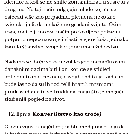
identiteta koji se ne smije kontaminirati u susretu s
drugima. Na taj način odgajaju mlade koji će se
osjećati više kao pripadnici plemena nego kao
svjetski ljudi, da ne kažemo građani svijeta. Osim
toga, roditelji na ovaj način preko djece pokazuju
potpuno nepoznavanje i vlastite vjere koja, jednako
kao i kršćanstvo, svoje korijene ima u židovstvu.
Nadamo se da će se za nekoliko godina među ovim
današnjim đacima biti i oni koji će se stidjeti
antisemitizma i neznanja svojih roditelja, kada im
bude jasno da su ih roditelji hranili mržnjom i
predrasudama te se trudili da imaju što je moguće
skučeniji pogled na život.
lipnja:
Konvertitstvo kao trofej
Glavna vijest u najčitanijim bh. medijima bila je da