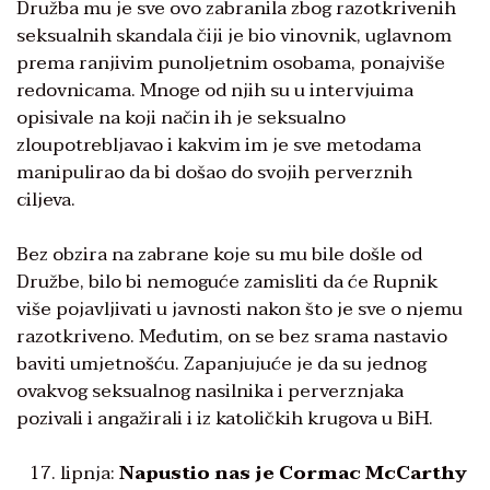
Družba mu je sve ovo zabranila zbog razotkrivenih
seksualnih skandala čiji je bio vinovnik, uglavnom
prema ranjivim punoljetnim osobama, ponajviše
redovnicama. Mnoge od njih su u intervjuima
opisivale na koji način ih je seksualno
zloupotrebljavao i kakvim im je sve metodama
manipulirao da bi došao do svojih perverznih
ciljeva.
Bez obzira na zabrane koje su mu bile došle od
Družbe, bilo bi nemoguće zamisliti da će Rupnik
više pojavljivati u javnosti nakon što je sve o njemu
razotkriveno. Međutim, on se bez srama nastavio
baviti umjetnošću. Zapanjujuće je da su jednog
ovakvog seksualnog nasilnika i perverznjaka
pozivali i angažirali i iz katoličkih krugova u BiH.
lipnja:
Napustio nas je Cormac McCarthy