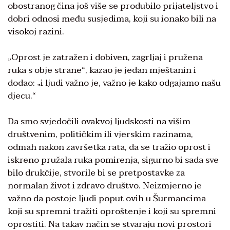
obostranog čina još više se produbilo prijateljstvo i
dobri odnosi među susjedima, koji su ionako bili na
visokoj razini.
„Oprost je zatražen i dobiven, zagrljaj i pružena
ruka s obje strane“, kazao je jedan mještanin i
dodao: „i ljudi važno je, važno je kako odgajamo našu
djecu.“
Da smo svjedočili ovakvoj ljudskosti na višim
društvenim, političkim ili vjerskim razinama,
odmah nakon završetka rata, da se tražio oprost i
iskreno pružala ruka pomirenja, sigurno bi sada sve
bilo drukčije, stvorile bi se pretpostavke za
normalan život i zdravo društvo. Neizmjerno je
važno da postoje ljudi poput ovih u Šurmancima
koji su spremni tražiti oproštenje i koji su spremni
oprostiti. Na takav način se stvaraju novi prostori